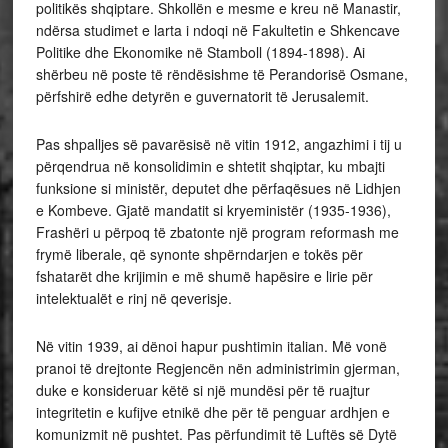
politikës shqiptare. Shkollën e mesme e kreu në Manastir,
ndërsa studimet e larta i ndoqi në Fakultetin e Shkencave
Politike dhe Ekonomike në Stamboll (1894-1898). Ai
shërbeu në poste të rëndësishme të Perandorisë Osmane,
përfshirë edhe detyrën e guvernatorit të Jerusalemit.
Pas shpalljes së pavarësisë në vitin 1912, angazhimi i tij u
përqendrua në konsolidimin e shtetit shqiptar, ku mbajti
funksione si ministër, deputet dhe përfaqësues në Lidhjen
e Kombeve. Gjatë mandatit si kryeministër (1935-1936),
Frashëri u përpoq të zbatonte një program reformash me
frymë liberale, që synonte shpërndarjen e tokës për
fshatarët dhe krijimin e më shumë hapësire e lirie për
intelektualët e rinj në qeverisje.
Në vitin 1939, ai dënoi hapur pushtimin italian. Më vonë
pranoi të drejtonte Regjencën nën administrimin gjerman,
duke e konsideruar këtë si një mundësi për të ruajtur
integritetin e kufijve etnikë dhe për të penguar ardhjen e
komunizmit në pushtet. Pas përfundimit të Luftës së Dytë