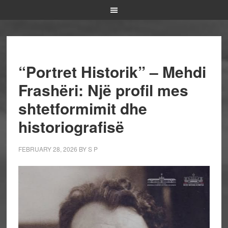
“Portret Historik” – Mehdi
Frashëri: Një profil mes
shtetformimit dhe
historiografisë
FEBRUARY 28, 2026
BY
S P