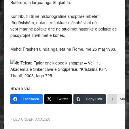
Botërore, u largua nga Shqipëria.
Kontributi i tij në historiografinë shqiptare mbetet i
rëndësishëm, duke u reflektuar njëkohësisht në
veprimtarinë politike dhe në studimet historike e politike që
pasqyrojnë zhvillimet e kohës.
Mehdi Frashëri u nda nga jeta në Romë, më 25 maj 1963.
Teksti: Fjalor enciklopedik shqiptar – Vëll. 1,
Akademia e Shkencave e Shqipërisë, “Kristalina-KH”,
Tiranë, 2008, faqe 725.
Share via:
Facebook
Twitter
Copy Link
More
FILED UNDER:
ANALIZA