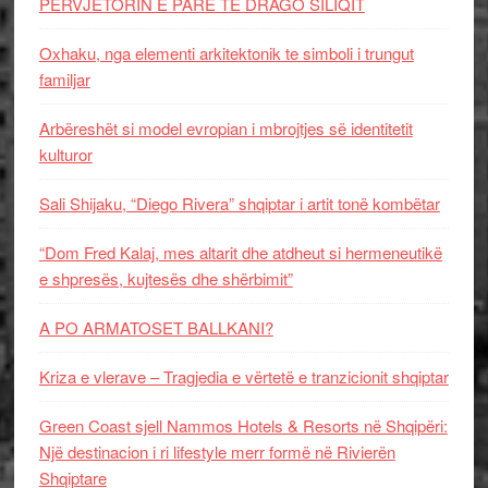
PERVJETORIN E PARE TE DRAGO SILIQIT
Oxhaku, nga elementi arkitektonik te simboli i trungut
familjar
Arbëreshët si model evropian i mbrojtjes së identitetit
kulturor
Sali Shijaku, “Diego Rivera” shqiptar i artit tonë kombëtar
“Dom Fred Kalaj, mes altarit dhe atdheut si hermeneutikë
e shpresës, kujtesës dhe shërbimit”
A PO ARMATOSET BALLKANI?
Kriza e vlerave – Tragjedia e vërtetë e tranzicionit shqiptar
Green Coast sjell Nammos Hotels & Resorts në Shqipëri:
Një destinacion i ri lifestyle merr formë në Rivierën
Shqiptare