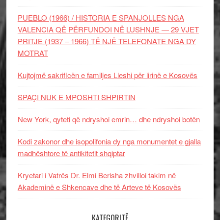
PUEBLO (1966) / HISTORIA E SPANJOLLES NGA
VALENCIA QË PËRFUNDOI NË LUSHNJE — 29 VJET
PRITJE (1937 – 1966) TË NJË TELEFONATE NGA DY
MOTRAT
Kujtojmë sakrificën e familjes Lleshi për lirinë e Kosovës
SPAÇI NUK E MPOSHTI SHPIRTIN
New York, qyteti që ndryshoi emrin… dhe ndryshoi botën
Kodi zakonor dhe isopolifonia dy nga monumentet e gjalla
madhështore të antikitetit shqiptar
Kryetari i Vatrës Dr. Elmi Berisha zhvilloi takim në
Akademinë e Shkencave dhe të Arteve të Kosovës
KATEGORITË