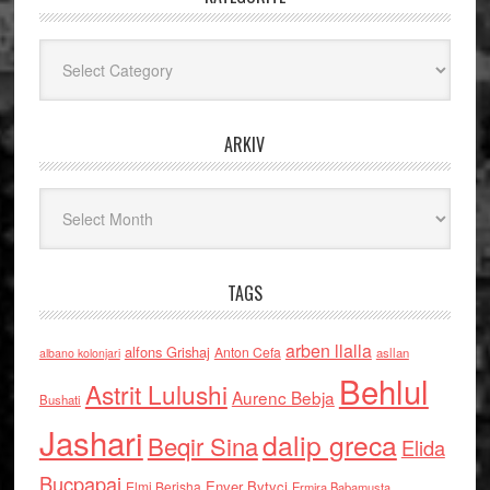
Kategoritë
ARKIV
Arkiv
TAGS
arben llalla
alfons Grishaj
Anton Cefa
asllan
albano kolonjari
Behlul
Astrit Lulushi
Aurenc Bebja
Bushati
Jashari
dalip greca
Beqir Sina
Elida
Buçpapaj
Enver Bytyci
Elmi Berisha
Ermira Babamusta