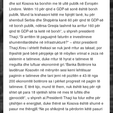
dhe sot Kosova ka borxhin me të ultë publik në Evropën
Lindore. Vetëm 10 për qind e GDP-së sonë është borxh
publik. Mund ta krahasoni këtë me fqinjët tanë, ku për
shembull Serbia dhe Shqipëria kanë 60 për qind të GDP-së
në borxh publik, ndërsa Greqia tashmë ka arritur 160 për
qind të GDP-së ta ketë në borxh”, u shpreh presidenti
Thaçi.“Si arritëm të paguajmë faturën e investimeve
shumëmiliardëshe në infrastrukturë?” – shtoi presidenti
Thaçi.Kreu i shtetit theksoi se nuk janë rritur as taksat, por
thjeshtë janë bërë përpjekje që të mbyllen vrimat e zeza në
sistemin e tatimeve, duke rritur të hyrat e tatimeve të
rregullta dhe luftuar ekonominë gri.“Banka Botërore ka
lavdëruar Kosovën në mënyrën sesi kemi lehtësuar
pagimin e tatimeve dhe tani jemi në pozitën e 43-të nga
200 ekonomitë botërore sa i përket progresit në pagim të
tatimeve. E tërë kjo, mund të them, nuk është keq për një
shtet që para 18 vjetësh ishte në mes të luftës dhe
gjenocidit”, u shpreh ai.Presidenti Thaçi ka folur edhe për
çështjen e energjisë, duke thënë se Kosova është shumë e
pasur me thëngjill.“Ne po shikojmë ta përdorim këtë pasuri