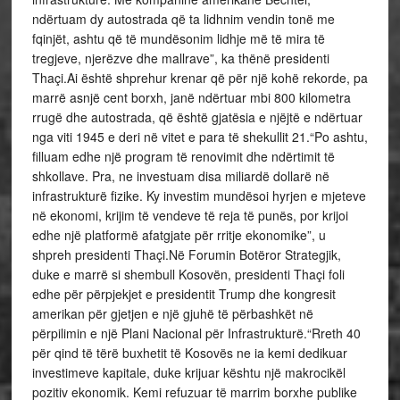
ndërtuam dy autostrada që ta lidhnim vendin tonë me
fqinjët, ashtu që të mundësonim lidhje më të mira të
tregjeve, njerëzve dhe mallrave”, ka thënë presidenti
Thaçi.Ai është shprehur krenar që për një kohë rekorde, pa
marrë asnjë cent borxh, janë ndërtuar mbi 800 kilometra
rrugë dhe autostrada, që është gjatësia e njëjtë e ndërtuar
nga viti 1945 e deri në vitet e para të shekullit 21.“Po ashtu,
filluam edhe një program të renovimit dhe ndërtimit të
shkollave. Pra, ne investuam disa miliardë dollarë në
infrastrukturë fizike. Ky investim mundësoi hyrjen e mjeteve
në ekonomi, krijim të vendeve të reja të punës, por krijoi
edhe një platformë afatgjate për rritje ekonomike”, u
shpreh presidenti Thaçi.Në Forumin Botëror Strategjik,
duke e marrë si shembull Kosovën, presidenti Thaçi foli
edhe për përpjekjet e presidentit Trump dhe kongresit
amerikan për gjetjen e një gjuhë të përbashkët në
përpilimin e një Plani Nacional për Infrastrukturë.“Rreth 40
për qind të tërë buxhetit të Kosovës ne ia kemi dedikuar
investimeve kapitale, duke krijuar kështu një makrocikël
pozitiv ekonomik. Kemi refuzuar të marrim borxhe publike