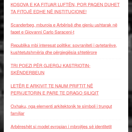
KOSOVA E KA FITUAR LUFTËN, POR PAQEN DUHET
TA FITOJË EDHE NË INSTITUCIONE!
Scanderbeg, mburoja e Arbërisë dhe gjeniu ushtarak në
faqet e Giovanni Carlo Saraceni-t
Republika mbi interesat politike: sovraniteti i qytetarëve,
kushtetutshmëria dhe përgjegjësia shtetërore
TRI POEZI PËR GJERGJ KASTRIOTIN-
SKËNDERBEUN
LETËR E ARKIVIT TE NAUM PRIFTIT NË
PERVJETORIN E PARE TE DRAGO SILIQIT
Oxhaku, nga elementi arkitektonik te simboli i trungut
familjar
Arbëreshët si model evropian i mbrojtjes së identitetit