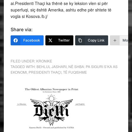
ai.Presidenti Thaçi ka thënë se ky leksion vlen si për
superfuqi, siç është Amerika, ashtu edhe për shtete të
vogla si Kosova./b.j/
Share via:
Facebook
Twitter
Copy Link
More
FILED UNDER:
KRONIKE
TAGGED WITH:
BEHLUL JASHARI
,
NË SHBA: PA SIGURI S’KA AS
EKONOMI
,
PRESIDENTI THAÇI
,
TË FUQISHME