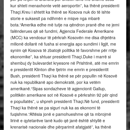
kur shteti menaxhonte vetë aeroportin”, ka thënë presidenti
Thaçi.Kreu i shtetit ka thënë se Kosova nuk do të ishte
storie e suksesit pa ndihmën e miqve nga mbarë
bota.“Amerika edhe më tutje na qëndron pranë dhe ne jemi
falënderues që së fundmi, Agjencia Federale Amerikane
(MCC) ka vendosur të përkrah Kosovën me disa dhjetëra
milionë dollarë në fusha si energjia apo sundimi i ligjit, me
synim që Kosova të zbatojë politika të favorshme për rritje
ekonomike”, ka shtuar presidenti Thaçi.Duke i marrë si
shembuj dy bulevardet kryesore në Prishtinë, atë me emrin
e presidentit Klinton dhe tjetrin me emrin e presidentit
Bush, presidenti Thaçi ka thënë se për popullin në Kosovë
nuk ka republikanë apo demokratë, por ka vetëm
amerikanë.“Sipas sondazheve të agjencionit Gallup,
politikën amerikane sot në Kosovë e përkrahin 92 për qind
e popullatës”, u shpreh presidenti Thaçi.Në fund, presidenti
Thaçi ka thënë se pa siguri nuk ka as ekonomi të
fuqishme.“Aftësia jonë e pamohueshme që ta mbrojmë
lirinë e qytetarëve tanë kudo që janë është shtyllë e
krenarisë nacionale dhe përparimit afatgjatë”, ka thënë