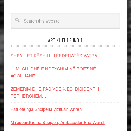
ARTIKUJT E FUNDIT
SHPALLET KËSHILLI I FEDERATËS VATRA
LUMI SI UDHË E NDRYSHIM NË POEZINË
AGOLLIANE
ZËMËRIM DHE PAS VDEKJES! DISIDENTI I
PËRHERSHËM…
Patriotë nga Shqipëria vizituan Vatrën
Mirëseardhje në Shqipëri, Ambasador Eric Wendt