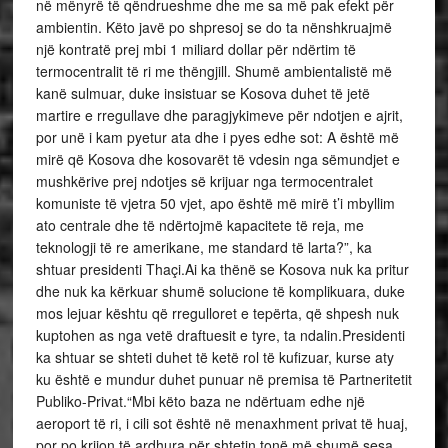
në mënyrë të qëndrueshme dhe me sa më pak efekt për
ambientin. Këto javë po shpresoj se do ta nënshkruajmë
një kontratë prej mbi 1 miliard dollar për ndërtim të
termocentralit të ri me thëngjill. Shumë ambientalistë më
kanë sulmuar, duke insistuar se Kosova duhet të jetë
martire e rregullave dhe paragjykimeve për ndotjen e ajrit,
por unë i kam pyetur ata dhe i pyes edhe sot: A është më
mirë që Kosova dhe kosovarët të vdesin nga sëmundjet e
mushkërive prej ndotjes së krijuar nga termocentralet
komuniste të vjetra 50 vjet, apo është më mirë t’i mbyllim
ato centrale dhe të ndërtojmë kapacitete të reja, me
teknologji të re amerikane, me standard të larta?”, ka
shtuar presidenti Thaçi.Ai ka thënë se Kosova nuk ka pritur
dhe nuk ka kërkuar shumë solucione të komplikuara, duke
mos lejuar kështu që rregulloret e tepërta, që shpesh nuk
kuptohen as nga vetë draftuesit e tyre, ta ndalin.Presidenti
ka shtuar se shteti duhet të ketë rol të kufizuar, kurse aty
ku është e mundur duhet punuar në premisa të Partneritetit
Publiko-Privat.“Mbi këto baza ne ndërtuam edhe një
aeroport të ri, i cili sot është në menaxhment privat të huaj,
por po krijon të ardhura për shtetin tonë më shumë sesa