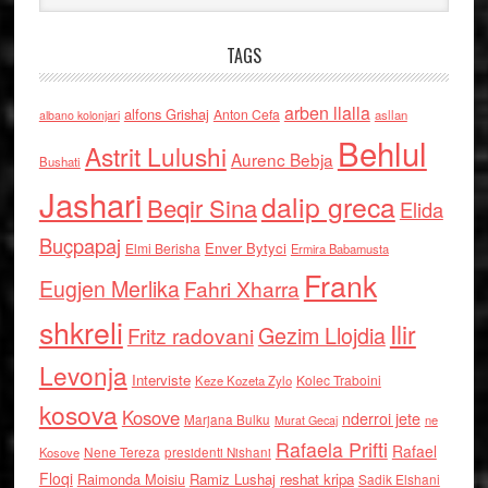
TAGS
arben llalla
alfons Grishaj
Anton Cefa
asllan
albano kolonjari
Behlul
Astrit Lulushi
Aurenc Bebja
Bushati
Jashari
dalip greca
Beqir Sina
Elida
Buçpapaj
Enver Bytyci
Elmi Berisha
Ermira Babamusta
Frank
Eugjen Merlika
Fahri Xharra
shkreli
Ilir
Gezim Llojdia
Fritz radovani
Levonja
Interviste
Kolec Traboini
Keze Kozeta Zylo
kosova
Kosove
nderroi jete
Marjana Bulku
ne
Murat Gecaj
Rafaela Prifti
Rafael
Nene Tereza
Kosove
presidenti Nishani
Floqi
Raimonda Moisiu
Ramiz Lushaj
reshat kripa
Sadik Elshani