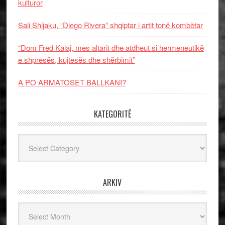
kulturor
Sali Shijaku, “Diego Rivera” shqiptar i artit tonë kombëtar
“Dom Fred Kalaj, mes altarit dhe atdheut si hermeneutikë
e shpresës, kujtesës dhe shërbimit”
A PO ARMATOSET BALLKANI?
KATEGORITË
Kategoritë
ARKIV
Arkiv