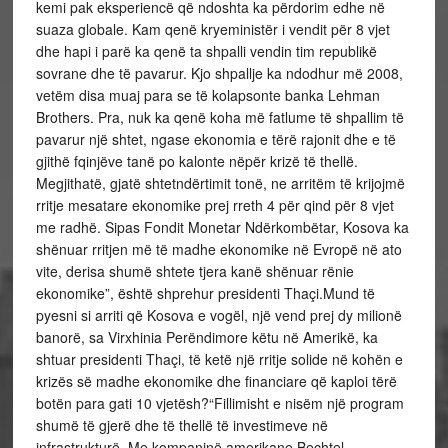
kemi pak eksperiencë që ndoshta ka përdorim edhe në
suaza globale. Kam qenë kryeministër i vendit për 8 vjet
dhe hapi i parë ka qenë ta shpalli vendin tim republikë
sovrane dhe të pavarur. Kjo shpallje ka ndodhur më 2008,
vetëm disa muaj para se të kolapsonte banka Lehman
Brothers. Pra, nuk ka qenë koha më fatlume të shpallim të
pavarur një shtet, ngase ekonomia e tërë rajonit dhe e të
gjithë fqinjëve tanë po kalonte nëpër krizë të thellë.
Megjithatë, gjatë shtetndërtimit tonë, ne arritëm të krijojmë
rritje mesatare ekonomike prej rreth 4 për qind për 8 vjet
me radhë. Sipas Fondit Monetar Ndërkombëtar, Kosova ka
shënuar rritjen më të madhe ekonomike në Evropë në ato
vite, derisa shumë shtete tjera kanë shënuar rënie
ekonomike”, është shprehur presidenti Thaçi.Mund të
pyesni si arriti që Kosova e vogël, një vend prej dy milionë
banorë, sa Virxhinia Perëndimore këtu në Amerikë, ka
shtuar presidenti Thaçi, të ketë një rritje solide në kohën e
krizës së madhe ekonomike dhe financiare që kaploi tërë
botën para gati 10 vjetësh?“Fillimisht e nisëm një program
shumë të gjerë dhe të thellë të investimeve në
infrastrukturë. Me kompaninë amerikane Bechtel,