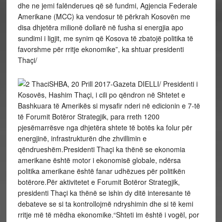
dhe ne jemi falënderues që së fundmi, Agjencia Federale
Amerikane (MCC) ka vendosur të përkrah Kosovën me
disa dhjetëra milionë dollarë në fusha si energjia apo
sundimi i ligjit, me synim që Kosova të zbatojë politika të
favorshme për rritje ekonomike”, ka shtuar presidenti
Thaçi/
SHBA, 20 Prill 2017-Gazeta DIELLI/ Presidenti i
Kosovës, Hashim Thaçi, i cili po qëndron në Shtetet e
Bashkuara të Amerikës si mysafir nderi në edicionin e 7-të
të Forumit Botëror Strategjik, para rreth 1200
pjesëmarrësve nga dhjetëra shtete të botës ka folur për
energjinë, infrastrukturën dhe zhvillimin e
qëndrueshëm.Presidenti Thaçi ka thënë se ekonomia
amerikane është motor i ekonomisë globale, ndërsa
politika amerikane është fanar udhëzues për politikën
botërore.Për aktivitetet e Forumit Botëror Strategjik,
presidenti Thaçi ka thënë se ishin dy ditë interesante të
debateve se si ta kontrollojmë ndryshimin dhe si të kemi
rritje më të mëdha ekonomike.“Shteti im është i vogël, por