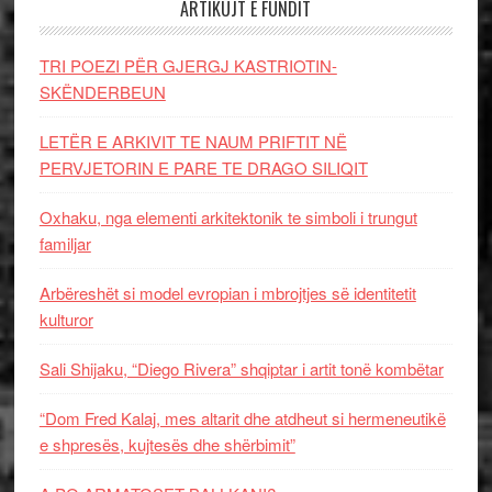
ARTIKUJT E FUNDIT
TRI POEZI PËR GJERGJ KASTRIOTIN-
SKËNDERBEUN
LETËR E ARKIVIT TE NAUM PRIFTIT NË
PERVJETORIN E PARE TE DRAGO SILIQIT
Oxhaku, nga elementi arkitektonik te simboli i trungut
familjar
Arbëreshët si model evropian i mbrojtjes së identitetit
kulturor
Sali Shijaku, “Diego Rivera” shqiptar i artit tonë kombëtar
“Dom Fred Kalaj, mes altarit dhe atdheut si hermeneutikë
e shpresës, kujtesës dhe shërbimit”