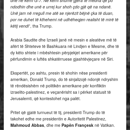
dhe ne kemi G-7. Ne kemi shumë gjëra të mëdha që po
ndodhin dhe unë e urrej kur shoh çdo gjë që na ndanë.
Unë jam në rregull me atë se njerëzit bëjnë çka të duan,
por ne duhet të kthehemi në udhëheqjen realisht të mirë të
këtij vendi
”, tha Trump.
Arabia Saudite dhe Izraeli janë në mesin e aleatëve më të
afërt të Shteteve të Bashkuara në Lindjen e Mesme, dhe të
dy këto shtete i mbështesin përpjekjet amerikane për
përfundimin e luftës shkatërruese gjashtëvjeçare në Siri.
Ekspertët, po ashtu, presin të shohin nëse presidenti
amerikan, Donald Trump, do të sinjalizojë ndonjë ndryshim
të rëndësishëm në politikën amerikane për konfliktin
izraelito-palestinez, e veçanërisht sa i përket statusit të
Jerusalemti, që kontestohet nga palët.
Pritet që gjatë turnueut të tij, presidenti Trump do të
takohet edhe me presidentin e Autoritetit Palestinez,
Mahmoud Abbas
, dhe me
Papën Françesk
në Vatikan.