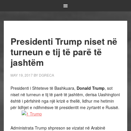
Presidenti Trump niset në
turneun e tij të parë të
jashtëm
MAY 19, 2017
BY
DGRECA
Presidenti i Shteteve të Bashkuara,
Donald Trump
, sot
niset në turneun e tij të parë të jashtëm, derisa Uashingtoni
është i përfshirë nga një krizë e thellë, lidhur me hetimin
për lidhjet e ndihmësve të presidentit me zyrtarët e Rusisë.
Administrata Trump shpreson se vizatat në Arabinë