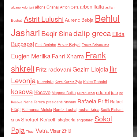
arben llalla
alfons Grishaj
Anton Cefa
asllan
albano kolonjari
Behlul
Astrit Lulushi
Aurenc Bebja
Bushati
Jashari
dalip greca
Beqir Sina
Elida
Buçpapaj
Enver Bytyci
Elmi Berisha
Ermira Babamusta
Frank
Eugjen Merlika
Fahri Xharra
shkreli
Ilir
Gezim Llojdia
Fritz radovani
Levonja
Interviste
Kolec Traboini
Keze Kozeta Zylo
kosova
Kosove
nderroi jete
Marjana Bulku
ne
Murat Gecaj
Rafaela Prifti
Rafael
Nene Tereza
Kosove
presidenti Nishani
Floqi
Raimonda Moisiu
Ramiz Lushaj
reshat kripa
Sadik Elshani
Sokol
Shefqet Kercelli
shqiperia
shqiptaret
SHBA
Paja
Vatra
Visar Zhiti
Thaci