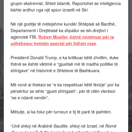
grupin ekstremist, Shteti Islamik. Raportohet se inteligjenca
kishte ardhur nga një spiun izraelit në Siri.
Në një goditje të mëtejshme kundër Shtëpisë së Bardhë,
Departamenti i Drejtësisë ka shpallur se ish-drejtori i
agjencisë FBI,
Robert Mueller, është nominuar për ta
udhëhequr hetimin special për lidhjet ruse
.
Presidenti Donald Trump, e ka kritikuar këtë zhvillim, duke
thënë se është viktimë e “gjuetisë më të madhe politike të
shtrigave” në historinë e Shteteve të Bashkuara.
Më vonë ai theksoi se “e ka respektuar këtë lëvizje” por ka
përsëritur se ishte “gjueti shtrigash”, për të cilën vlerësoi
“se e ndanë vendin”.
Mëtutje, ai ka folur për turneun e tij të parë të jashtëm.
“
Unë shkoj në Arabinë Saudite, shkoj në Izrael, në Romë