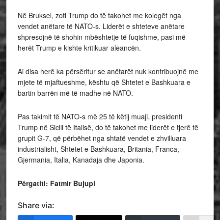
Në Bruksel, zoti Trump do të takohet me kolegët nga
vendet anëtare të NATO-s. Liderët e shteteve anëtare
shpresojnë të shohin mbështetje të fuqishme, pasi më
herët Trump e kishte kritikuar aleancën.
Ai disa herë ka përsëritur se anëtarët nuk kontribuojnë me
mjete të mjaftueshme, kështu që Shtetet e Bashkuara e
bartin barrën më të madhe në NATO.
Pas takimit të NATO-s më 25 të këtij muaji, presidenti
Trump në Sicili të Italisë, do të takohet me liderët e tjerë të
grupit G-7, që përbëhet nga shtatë vendet e zhvilluara
industrialisht, Shtetet e Bashkuara, Britania, Franca,
Gjermania, Italia, Kanadaja dhe Japonia.
Përgatiti: Fatmir Bujupi
Share via: