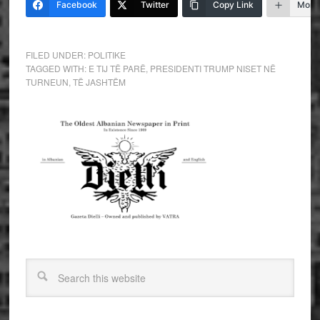
Facebook
Twitter
Copy Link
More
FILED UNDER:
POLITIKE
TAGGED WITH:
E TIJ TË PARË
,
PRESIDENTI TRUMP NISET NË
TURNEUN
,
TË JASHTËM