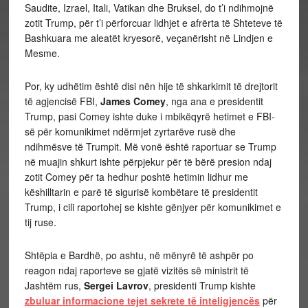
Saudite, Izrael, Itali, Vatikan dhe Bruksel, do t’i ndihmojnë
zotit Trump, për t’i përforcuar lidhjet e afrërta të Shteteve të
Bashkuara me aleatët kryesorë, veçanërisht në Lindjen e
Mesme.
Por, ky udhëtim është disi nën hije të shkarkimit të drejtorit
të agjencisë FBI,
James Comey
, nga ana e presidentit
Trump, pasi Comey ishte duke i mbikëqyrë hetimet e FBI-
së për komunikimet ndërmjet zyrtarëve rusë dhe
ndihmësve të Trumpit. Më vonë është raportuar se Trump
në muajin shkurt ishte përpjekur për të bërë presion ndaj
zotit Comey për ta hedhur poshtë hetimin lidhur me
këshilltarin e parë të sigurisë kombëtare të presidentit
Trump, i cili raportohej se kishte gënjyer për komunikimet e
tij ruse.
Shtëpia e Bardhë, po ashtu, në mënyrë të ashpër po
reagon ndaj raporteve se gjatë vizitës së ministrit të
Jashtëm rus,
Sergei Lavrov
, presidenti Trump kishte
zbuluar informacione tejet sekrete të inteligjencës
për