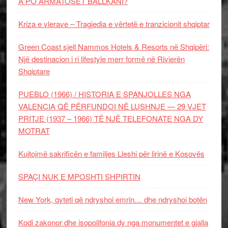
A PO ARMATOSET BALLKANI?
Kriza e vlerave – Tragjedia e vërtetë e tranzicionit shqiptar
Green Coast sjell Nammos Hotels & Resorts në Shqipëri:
Një destinacion i ri lifestyle merr formë në Rivierën
Shqiptare
PUEBLO (1966) / HISTORIA E SPANJOLLES NGA
VALENCIA QË PËRFUNDOI NË LUSHNJE — 29 VJET
PRITJE (1937 – 1966) TË NJË TELEFONATE NGA DY
MOTRAT
Kujtojmë sakrificën e familjes Lleshi për lirinë e Kosovës
SPAÇI NUK E MPOSHTI SHPIRTIN
New York, qyteti që ndryshoi emrin… dhe ndryshoi botën
Kodi zakonor dhe isopolifonia dy nga monumentet e gjalla