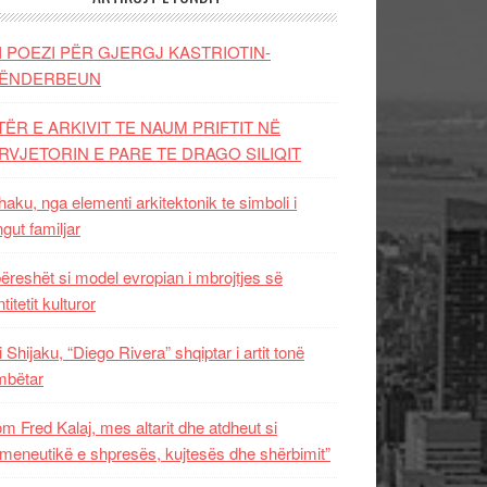
I POEZI PËR GJERGJ KASTRIOTIN-
ËNDERBEUN
TËR E ARKIVIT TE NAUM PRIFTIT NË
RVJETORIN E PARE TE DRAGO SILIQIT
aku, nga elementi arkitektonik te simboli i
ngut familjar
ëreshët si model evropian i mbrojtjes së
titetit kulturor
i Shijaku, “Diego Rivera” shqiptar i artit tonë
mbëtar
m Fred Kalaj, mes altarit dhe atdheut si
meneutikë e shpresës, kujtesës dhe shërbimit”