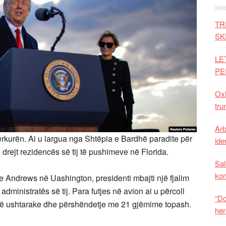
TR
SK
LE
PE
Oxh
tru
Arb
rkurën. Ai u largua nga Shtëpia e Bardhë paradite për
iden
l drejt rezidencës së tij të pushimeve në Florida.
Sal
ko
e Andrews në Uashington, presidenti mbajti një fjalim
e administratës së tij. Para futjes në avion ai u përcoll
“Do
dë ushtarake dhe përshëndetje me 21 gjëmime topash.
her