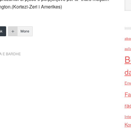
ngton.(Kortezi-Zeri i Amerikes)
nk
More
alba
asll
A E BARDHE
B
d
Env
Fa
ra
Inte
Ko