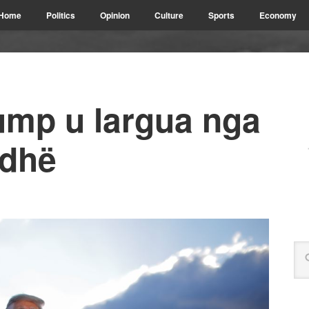
Home
Politics
Opinion
Culture
Sports
Economy
ump u largua nga
rdhë