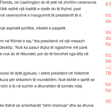
 Florida, në Uashington do të jetë në zhvillim ceremonia
A 
Këtë radhë një traditë e vjetër do të thyhet, pasi
Kri
në ceremoninë e inaugurimit të presidentit të ri.
shq
jë aspiratë politike, mbetet e paqartë.
Gre
Shq
m në fillimet e saj,” tha presidenti në një mesazh
Riv
ideoklip. “Nuk ka pasur diçka të ngjashme më parë.
e nuk do të lëkundet, por do të forcohet nga dita në
PU
NG
— 
TE
ocesi të dytë gjykues, i vetmi president në historinë
ë akuza për shkarkim të mundshëm. Nuk është e qartë se
Kuj
e rolin e tij në sulmin e dhunshëm të turmës ndaj
Ko
SP
duke thënë se amerikanët “ishin tmerruar” dhe se dhuna