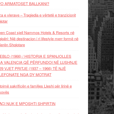
PO ARMATOSET BALLKANI?
za e vlerave – Tragjedia e vërtetë e tranzicionit
iptar
en Coast sjell Nammos Hotels & Resorts në
ipëri: Një destinacion i ri lifestyle merr formë në
ierën Shqiptare
EBLO (1966) / HISTORIA E SPANJOLLES
A VALENCIA QË PËRFUNDOI NË LUSHNJE
29 VJET PRITJE (1937 – 1966) TË NJË
LEFONATE NGA DY MOTRAT
tojmë sakrificën e familjes Lleshi për lirinë e
sovës
AÇI NUK E MPOSHTI SHPIRTIN