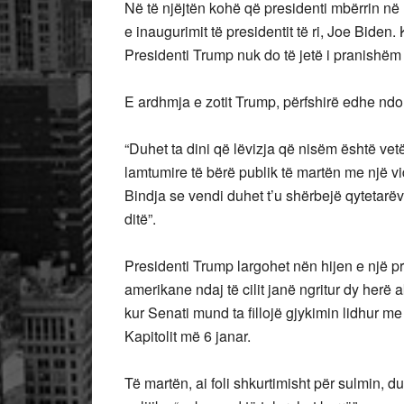
Në të njëjtën kohë që presidenti mbërrin në
e inaugurimit të presidentit të ri, Joe Biden. 
Presidenti Trump nuk do të jetë i pranishëm 
E ardhmja e zotit Trump, përfshirë edhe ndon
“Duhet ta dini që lëvizja që nisëm është vetë
lamtumire të bërë publik të martën me një v
Bindja se vendi duhet t’u shërbejë qytetarëv
ditë”.
Presidenti Trump largohet nën hijen e një pr
amerikane ndaj të cilit janë ngritur dy her
kur Senati mund ta fillojë gjykimin lidhur m
Kapitolit më 6 janar.
Të martën, ai foli shkurtimisht për sulmin, 