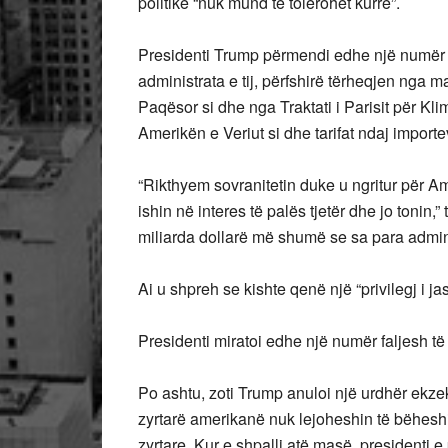
politike “nuk mund të tolerohet kurrë”.
Presidenti Trump përmendi edhe një numër n
administrata e tij, përfshirë tërheqjen nga ma
Paqësor si dhe nga Traktati i Parisit për Klim
Amerikën e Veriut si dhe tarifat ndaj import
“Rikthyem sovranitetin duke u ngritur për 
ishin në interes të palës tjetër dhe jo tonin
miliarda dollarë më shumë se sa para admin
Ai u shpreh se kishte qenë një “privilegj i
Presidenti miratoi edhe një numër faljesh të 
Po ashtu, zoti Trump anuloi një urdhër ekzeku
zyrtarë amerikanë nuk lejoheshin të bëheshin
zyrtare. Kur e shpalli atë masë, presidenti e