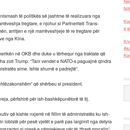
New
bot
ismash të politikës së jashtme të realizuara nga
Kod
rrëveshja tregtare, e njohur si Partneriteti Trans-
e g
ën, arritjen e një marrëveshjeje të re tregtare për
eve nga Kina.
Kry
Aka
Amerikën në OKB dhe duke u tërhequr nga traktate që
Ko
,” tha zoti Trump. “Tani vendet e NATO-s paguajnë qindra
istratës sime. Ishte shumë e padrejtë”.
 jashtëzakonshëm” që shërbeu si president.
Kat
reja, përfshirë për ish-bashkëpunëtorë të tij.
tiv që kishte nxjerrë në fillim të administratës ku ish-
 lobistë për pesë vjetët e parë pas largimit nga detyra
Ark
 prezantoi si pjesë e përpjekjeve për të “tharë moçalin”