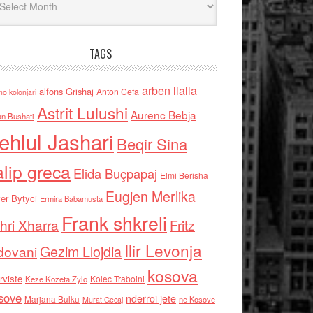
TAGS
arben llalla
alfons Grishaj
Anton Cefa
no kolonjari
Astrit Lulushi
Aurenc Bebja
an Bushati
ehlul Jashari
Beqir Sina
alip greca
Elida Buçpapaj
Elmi Berisha
Eugjen Merlika
er Bytyci
Ermira Babamusta
Frank shkreli
hri Xharra
Fritz
Ilir Levonja
Gezim Llojdia
dovani
kosova
rviste
Kolec Traboini
Keze Kozeta Zylo
sove
nderroi jete
Marjana Bulku
ne Kosove
Murat Gecaj