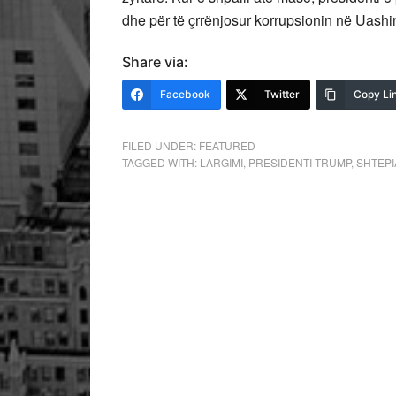
dhe për të çrrënjosur korrupsionin në Uashi
Share via:
Facebook
Twitter
Copy Li
FILED UNDER:
FEATURED
TAGGED WITH:
LARGIMI
,
PRESIDENTI TRUMP
,
SHTEPI