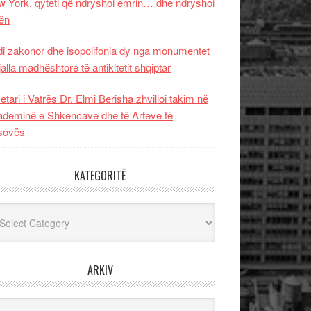
 York, qyteti që ndryshoi emrin… dhe ndryshoi
ën
i zakonor dhe isopolifonia dy nga monumentet
jalla madhështore të antikitetit shqiptar
etari i Vatrës Dr. Elmi Berisha zhvilloi takim në
deminë e Shkencave dhe të Arteve të
sovës
KATEGORITË
egoritë
ARKIV
iv