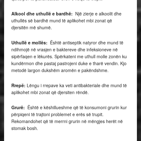
Alkool dhe uthullë e bardhë:
Një zierje e alkoolit dhe
uthullës së bardhë mund të aplikohet mbi zonat që
djersitën më shumë.
Uthullë e mollës:
Është antiseptik natyror dhe mund të
ndihmojë në vrasjen e baktereve dhe infeksioneve në
sipërfaqen e lëkurës. Spërkateni me uthull molle zonën ku
kundërmon dhe pastaj pastrojeni duke e tharë vendin. Kjo
metodë largon dukshëm aromën e pakëndshme.
Rrepë:
Lëngu i rrepave ka veti antibakteriale dhe mund të
aplikohet mbi zonat që djersiten rëndë.
Grurë:
Është e këshillueshme që të konsumoni grurin kur
përpiqeni të trajtoni problemet e erës së trupit.
Rekomandohet që të merrni grurin në mëngjes herët në
stomak bosh.