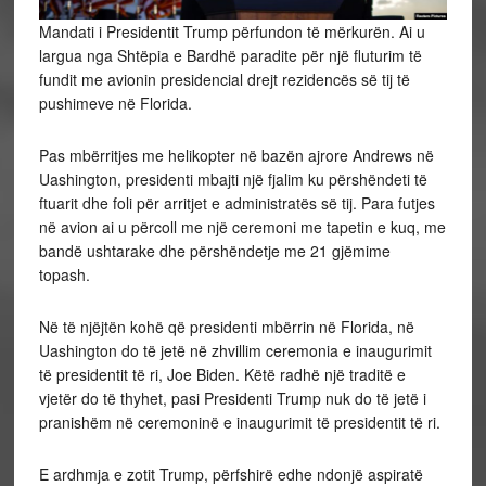
Mandati i Presidentit Trump përfundon të mërkurën. Ai u
largua nga Shtëpia e Bardhë paradite për një fluturim të
fundit me avionin presidencial drejt rezidencës së tij të
pushimeve në Florida.
Pas mbërritjes me helikopter në bazën ajrore Andrews në
Uashington, presidenti mbajti një fjalim ku përshëndeti të
ftuarit dhe foli për arritjet e administratës së tij. Para futjes
në avion ai u përcoll me një ceremoni me tapetin e kuq, me
bandë ushtarake dhe përshëndetje me 21 gjëmime
topash.
Në të njëjtën kohë që presidenti mbërrin në Florida, në
Uashington do të jetë në zhvillim ceremonia e inaugurimit
të presidentit të ri, Joe Biden. Këtë radhë një traditë e
vjetër do të thyhet, pasi Presidenti Trump nuk do të jetë i
pranishëm në ceremoninë e inaugurimit të presidentit të ri.
E ardhmja e zotit Trump, përfshirë edhe ndonjë aspiratë