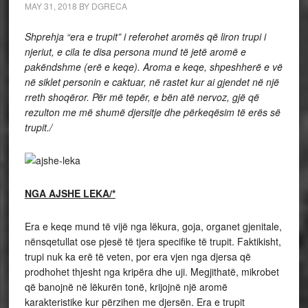
MAY 31, 2018
BY
DGRECA
Shprehja “era e trupit” i referohet aromës që liron trupi i
njeriut, e cila te disa persona mund të jetë aromë e
pakëndshme (erë e keqe). Aroma e keqe, shpeshherë e vë
në siklet personin e caktuar, në rastet kur ai gjendet në një
rreth shoqëror. Për më tepër, e bën atë nervoz, gjë që
rezulton me më shumë djersitje dhe përkeqësim të erës së
trupit./
NGA AJSHE LEKA/*
Era e keqe mund të vijë nga lëkura, goja, organet gjenitale,
nënsqetullat ose pjesë të tjera specifike të trupit. Faktikisht,
trupi nuk ka erë të veten, por era vjen nga djersa që
prodhohet thjesht nga kripëra dhe uji. Megjithatë, mikrobet
që banojnë në lëkurën tonë, krijojnë një aromë
karakteristike kur përzihen me djersën. Era e trupit