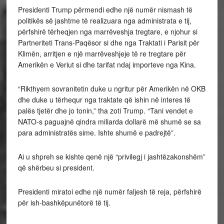
Presidenti Trump përmendi edhe një numër nismash të
politikës së jashtme të realizuara nga administrata e tij,
përfshirë tërheqjen nga marrëveshja tregtare, e njohur si
Partneriteti Trans-Paqësor si dhe nga Traktati i Parisit për
Klimën, arritjen e një marrëveshjeje të re tregtare për
Amerikën e Veriut si dhe tarifat ndaj importeve nga Kina.
“Rikthyem sovranitetin duke u ngritur për Amerikën në OKB
dhe duke u tërhequr nga traktate që ishin në interes të
palës tjetër dhe jo tonin,” tha zoti Trump. “Tani vendet e
NATO-s paguajnë qindra miliarda dollarë më shumë se sa
para administratës sime. Ishte shumë e padrejtë”.
Ai u shpreh se kishte qenë një “privilegj i jashtëzakonshëm”
që shërbeu si president.
Presidenti miratoi edhe një numër faljesh të reja, përfshirë
për ish-bashkëpunëtorë të tij.