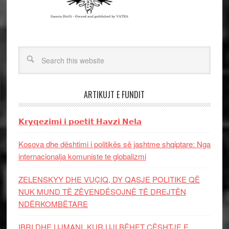
ARTIKUJT E FUNDIT
𝗞𝗿𝘆𝗾𝗲𝘇𝗶𝗺𝗶 𝗶 𝗽𝗼𝗲𝘁𝗶𝘁 𝗛𝗮𝘃𝘇𝗶 𝗡𝗲𝗹𝗮
Kosova dhe dështimi i politikës së jashtme shqiptare: Nga
internacionalja komuniste te globalizmi
ZELENSKYY DHE VUÇIQ, DY QASJE POLITIKE QË
NUK MUND TË ZËVENDËSOJNË TË DREJTËN
NDËRKOMBËTARE
IBRI DHE UJMANI, KUR UJI BËHET ÇËSHTJE E