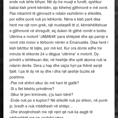
ende nuk ishte kthyer. Në dy-tre muajt e fundit, qyshkur
babai kish prerë këmbën, ajo kthehej gjithmonë e më vonë.
Pas mbarimit të gjimnazit e ndaloi vazhdimin e shkollës,
por edhe punë nuk po kërkonte. Nëna e kish parë disa
herë me një rom-grek, një mustaqelli të zi, këmishëlëshuar
e gjithmonë në shregullt, siç duken të gjithë romët e botës.
Ulërima e motorit “JAMAHA” para shtëpisë dhe ajo pamje e
romit mbi motor e tërbonin nënën e Emanuelës. Disa herë i
kish bërtitur të bijës, por më kot. Kur ora donte edhe tre
minuta të shkonte 24 u dëgjua “ulërima” e motorit. Dy-
prindrit u lehtësuan disi, në heshtje dhe sytë akoma nuk ia
ndanin derës. Dera u hap dhe vajza hyri pa thënë asnjë
fjalë. I pa të dy në sy dhe i dha një qeshje buzës së
poshtme.
-Pse më shihni sikur do më hani të gjallë?
-Si u flet kështu prindërve?
-Sikur të jem kriminele, ç’ju kam bërë?
-Ende nuk po e kupton? Në shkollë nuk po shkon, në punë-
jo, bredh e nuk mblidhesh në shtëpi…
-Dhe shoqërohesh me një njeri që nuk ka asgjë të
përbashkët me ne-vazhdoi nëna.