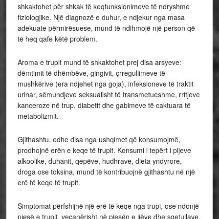
shkaktohet për shkak të keqfunksionimeve të ndryshme
fiziologjike. Një diagnozë e duhur, e ndjekur nga masa
adekuate përmirësuese, mund të ndihmojë një person që
të heq qafe këtë problem.
Aroma e trupit mund të shkaktohet prej disa arsyeve:
dëmtimit të dhëmbëve, gingivit, çrregullimeve të
mushkërive (era ndjehet nga goja), infeksioneve të traktit
urinar, sëmundjeve seksualisht të transmetueshme, rritjeve
kanceroze në trup, diabetit dhe gabimeve të caktuara të
metabolizmit.
Gjithashtu, edhe disa nga ushqimet që konsumojmë,
prodhojnë erën e keqe të trupit. Konsumi i tepërt i pijeve
alkoolike, duhanit, qepëve, hudhrave, dieta yndyrore,
droga ose toksina, mund të kontribuojnë gjithashtu në një
erë të keqe të trupit.
Simptomat përfshijnë një erë të keqe nga trupi, ose ndonjë
pjesë e trupit, veçanërisht në pjesën e ijëve dhe sqetullave.