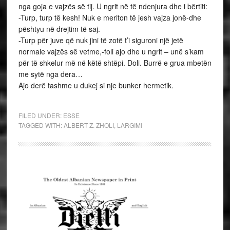
nga goja e vajzës së tij. U ngrit në të ndenjura dhe i bërtiti:
-Turp, turp të kesh! Nuk e meriton të jesh vajza jonë-dhe
pështyu në drejtim të saj.
-Turp për juve që nuk jini të zotë t’i siguroni një jetë
normale vajzës së vetme,-foli ajo dhe u ngrit – unë s’kam
për të shkelur më në këtë shtëpi. Doli. Burrë e grua mbetën
me sytë nga dera…
Ajo derë tashme u dukej si nje bunker hermetik.
FILED UNDER:
ESSE
TAGGED WITH:
ALBERT Z. ZHOLI
,
LARGIMI