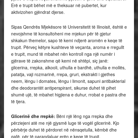
Erë e trupit bëhet më e theksuar në pubertet, kur
aktivizohen gjëndrat djerse.
Sipas Qendrës Mjekësore të Universitetit të Ilinoisit, është e
nevojshme të konsultoheni me mjekun për të gjetur
shkakun themelor, sapo të kemi ndjerë aromën e keqe të
trupit. Përveç këtyre kushteve të veçanta, aroma e rregullt
e trupit, mund të mbahet nën kontroll nga një numër i
gjërave të zakonshme që kemi në shtëpi, siç janë:
glicerina, rrepka, alkooli, uthulla e bardhë, uthulla e mollës,
patatja, vaji rozmarinë, rrepa, gruri, ekstrakti i gjethes
neem, lëngu i domates, lëngu i limonit, sapuni antibakterial
dhe deodorantët antiperspirant, sikurse duhet të pihet
shumë ujë, të mbahet higjiena e duhur, rrobat e pastra dhe
të tjera.
Glicerinë dhe rrepkë:
Bëni një lëng nga rrepka dhe
përziejeni atë me një gjysmë luge të vogël glicerinë. Kjo
përbërje duhet të përdoret në nënsqetulla, këmbë dhe
qafë, për të parandaluar erën e keqe të trupit.