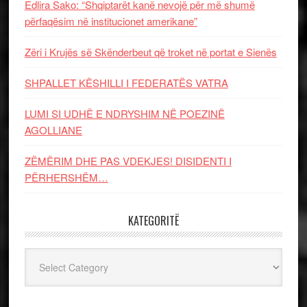
Edlira Sako: “Shqiptarët kanë nevojë për më shumë
përfaqësim në institucionet amerikane”
Zëri i Krujës së Skënderbeut që troket në portat e Sienës
SHPALLET KËSHILLI I FEDERATËS VATRA
LUMI SI UDHË E NDRYSHIM NË POEZINË
AGOLLIANE
ZËMËRIM DHE PAS VDEKJES! DISIDENTI I
PËRHERSHËM…
KATEGORITË
Kategoritë