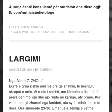
Autorja është konsulentë pë
r nutricion dhe dietologji:
fb.com/nutricistedietologe
FILED UNDER:
ANALIZA
TAGGED WITH:
AJSHE LEKA
,
I ERES SE TRUPIT
,
LARGIMI
LARGIMI
AUGUST 25, 2014
BY
DGRECA
Nga Albert Z. ZHOLI/
Burrë e grua kishin mbi një orë që shihnin, të heshtur,
akrepat e orës. Ai rrinte i shtrirë, me këmbën e djathtë të
prerë deri mbi gju dhe ajo rrinte në karrige, aty pranë. Kur
vinte ndonjë zhurmë nga koridori, ata sytë i mbërthenin te
dera. Ora shënonte 23-30. Emanuela, fëmija e vetme,