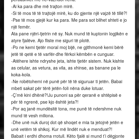
-Ai ka para dhe më trajton mirë.
-Si të mos të të trajtojë mirë, ku do gjente një vajzë të tillë?!
-Pse të mos gjejë kur ka para. Me para sot blihet shteti e jo
një femër.
Ata pane njëri-tjetrin në sy. Nuk mund të kuptonin logjikën e
atyre fjalëve. Ajo fliste me siguri të plotë.
-Po ne kemi tjetër moral moj bijë, ne gjithmonë kemi bërë
jetë të qetë e të varfër-dhe fërkoi këmbën e cunguar.
-Atëhere ishte ndryshe jeta, ishte tjetër sistem. Nuk kishte
as celular, as vetura, as vila, as xhinse, as banane pa le
koka-kola.
-Ne robëtohemi në punë për të të siguruar ti jetën. Babai
mbeti sakat për tërë jetën-foli nëna duke lotuar.
-Ç’më kini dhënë?!Ju punoni sa për qeranë e shtëpisë e
për të ngrenë, pse kjo është jeta?!
-Por aq janë mundësitë tona, me punë të ndershme nuk
mund të vesh miliona.
-Dhe unë nuk duroj dot që shoqet e mia ta jetojnë jetën e
unë vetëm të shikoj. Kur më lindët nuk e menduat?!
Babait i erdhi dhoma rrotull. Këto fjalë si mund t’i dëgjonte