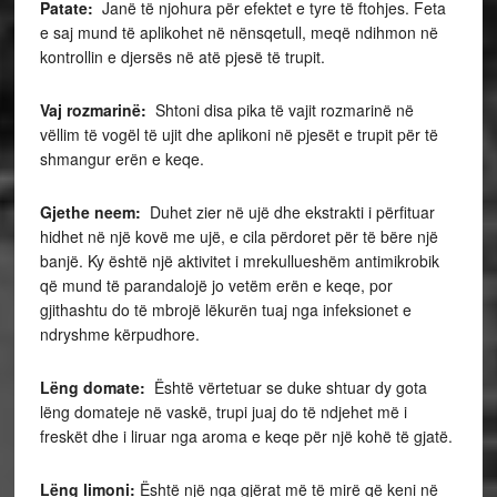
Patate:
Janë të njohura për efektet e tyre të ftohjes. Feta
e saj mund të aplikohet në nënsqetull, meqë ndihmon në
kontrollin e djersës në atë pjesë të trupit.
Vaj rozmarinë:
Shtoni disa pika të vajit rozmarinë në
vëllim të vogël të ujit dhe aplikoni në pjesët e trupit për të
shmangur erën e keqe.
Gjethe neem:
Duhet zier në ujë dhe ekstrakti i përfituar
hidhet në një kovë me ujë, e cila përdoret për të bëre një
banjë. Ky është një aktivitet i mrekullueshëm antimikrobik
që mund të parandalojë jo vetëm erën e keqe, por
gjithashtu do të mbrojë lëkurën tuaj nga infeksionet e
ndryshme kërpudhore.
Lëng domate:
Është vërtetuar se duke shtuar dy gota
lëng domateje në vaskë, trupi juaj do të ndjehet më i
freskët dhe i liruar nga aroma e keqe për një kohë të gjatë.
Lëng limoni:
Është një nga gjërat më të mirë që keni në