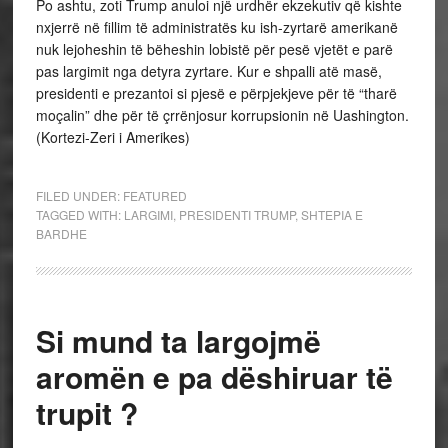
Po ashtu, zoti Trump anuloi një urdhër ekzekutiv që kishte
nxjerrë në fillim të administratës ku ish-zyrtarë amerikanë
nuk lejoheshin të bëheshin lobistë për pesë vjetët e parë
pas largimit nga detyra zyrtare. Kur e shpalli atë masë,
presidenti e prezantoi si pjesë e përpjekjeve për të “tharë
moçalin” dhe për të çrrënjosur korrupsionin në Uashington.
(Kortezi-Zeri i Amerikes)
FILED UNDER:
FEATURED
TAGGED WITH:
LARGIMI
,
PRESIDENTI TRUMP
,
SHTEPIA E
BARDHE
Si mund ta largojmë
aromën e pa dëshiruar të
trupit ?