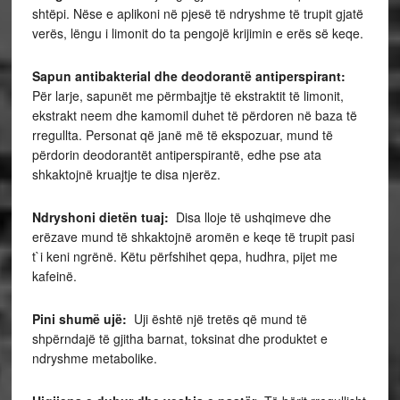
shtëpi. Nëse e aplikoni në pjesë të ndryshme të trupit gjatë
verës, lëngu i limonit do ta pengojë krijimin e erës së keqe.
Sapun antibakterial dhe deodorantë antiperspirant:
Për larje, sapunët me përmbajtje të ekstraktit të limonit,
ekstrakt neem dhe kamomil duhet të përdoren në baza të
rregullta. Personat që janë më të ekspozuar, mund të
përdorin deodorantët antiperspirantë, edhe pse ata
shkaktojnë kruajtje te disa njerëz.
Ndryshoni dietën tuaj:
Disa lloje të ushqimeve dhe
erëzave mund të shkaktojnë aromën e keqe të trupit pasi
t`i keni ngrënë. Këtu përfshihet qepa, hudhra, pijet me
kafeinë.
Pini shumë ujë:
Uji është një tretës që mund të
shpërndajë të gjitha barnat, toksinat dhe produktet e
ndryshme metabolike.