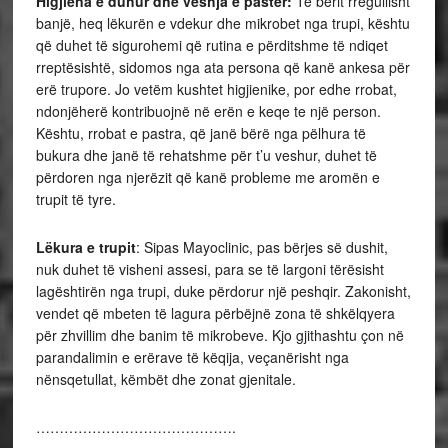
Higjiena e duhur dhe veshja e pastër:
Të bërit rregullisht
banjë, heq lëkurën e vdekur dhe mikrobet nga trupi, kështu
që duhet të sigurohemi që rutina e përditshme të ndiqet
rreptësishtë, sidomos nga ata persona që kanë ankesa për
erë trupore. Jo vetëm kushtet higjienike, por edhe rrobat,
ndonjëherë kontribuojnë në erën e keqe te një person.
Kështu, rrobat e pastra, që janë bërë nga pëlhura të
bukura dhe janë të rehatshme për t’u veshur, duhet të
përdoren nga njerëzit që kanë probleme me aromën e
trupit të tyre.
Lëkura e trupit
: Sipas Mayoclinic, pas bërjes së dushit,
nuk duhet të visheni assesi, para se të largoni tërësisht
lagështirën nga trupi, duke përdorur një peshqir. Zakonisht,
vendet që mbeten të lagura përbëjnë zona të shkëlqyera
për zhvillim dhe banim të mikrobeve. Kjo gjithashtu çon në
parandalimin e erërave të këqija, veçanërisht nga
nënsqetullat, këmbët dhe zonat gjenitale.
…………………………………….