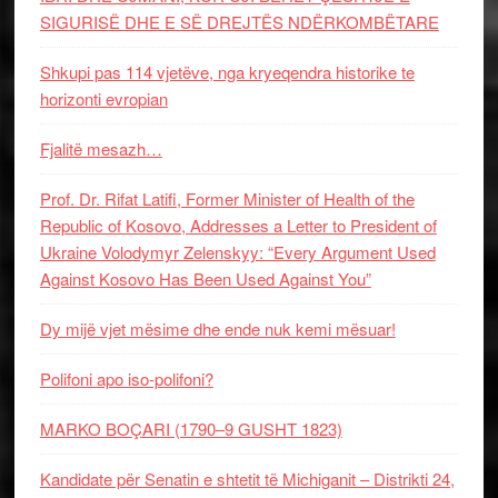
SIGURISË DHE E SË DREJTËS NDËRKOMBËTARE
Shkupi pas 114 vjetëve, nga kryeqendra historike te
horizonti evropian
Fjalitë mesazh…
Prof. Dr. Rifat Latifi, Former Minister of Health of the
Republic of Kosovo, Addresses a Letter to President of
Ukraine Volodymyr Zelenskyy: “Every Argument Used
Against Kosovo Has Been Used Against You”
Dy mijë vjet mësime dhe ende nuk kemi mësuar!
Polifoni apo iso-polifoni?
MARKO BOÇARI (1790–9 GUSHT 1823)
Kandidate për Senatin e shtetit të Michiganit – Distrikti 24,