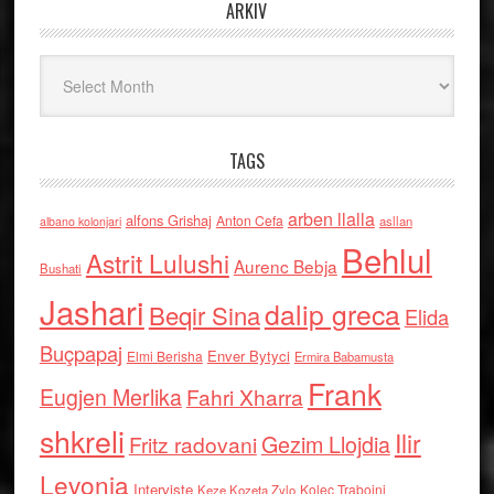
ARKIV
Arkiv
TAGS
arben llalla
alfons Grishaj
Anton Cefa
asllan
albano kolonjari
Behlul
Astrit Lulushi
Aurenc Bebja
Bushati
Jashari
dalip greca
Beqir Sina
Elida
Buçpapaj
Enver Bytyci
Elmi Berisha
Ermira Babamusta
Frank
Eugjen Merlika
Fahri Xharra
shkreli
Ilir
Gezim Llojdia
Fritz radovani
Levonja
Interviste
Kolec Traboini
Keze Kozeta Zylo