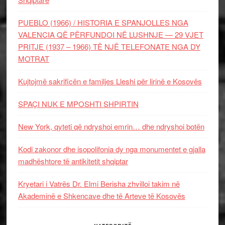
PUEBLO (1966) / HISTORIA E SPANJOLLES NGA
VALENCIA QË PËRFUNDOI NË LUSHNJE — 29 VJET
PRITJE (1937 – 1966) TË NJË TELEFONATE NGA DY
MOTRAT
Kujtojmë sakrificën e familjes Lleshi për lirinë e Kosovës
SPAÇI NUK E MPOSHTI SHPIRTIN
New York, qyteti që ndryshoi emrin… dhe ndryshoi botën
Kodi zakonor dhe isopolifonia dy nga monumentet e gjalla
madhështore të antikitetit shqiptar
Kryetari i Vatrës Dr. Elmi Berisha zhvilloi takim në
Akademinë e Shkencave dhe të Arteve të Kosovës