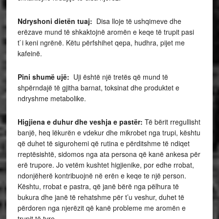
Ndryshoni dietën tuaj:
Disa lloje të ushqimeve dhe
erëzave mund të shkaktojnë aromën e keqe të trupit pasi
t`i keni ngrënë. Këtu përfshihet qepa, hudhra, pijet me
kafeinë.
Pini shumë ujë:
Uji është një tretës që mund të
shpërndajë të gjitha barnat, toksinat dhe produktet e
ndryshme metabolike.
Higjiena e duhur dhe veshja e pastër:
Të bërit rregullisht
banjë, heq lëkurën e vdekur dhe mikrobet nga trupi, kështu
që duhet të sigurohemi që rutina e përditshme të ndiqet
rreptësishtë, sidomos nga ata persona që kanë ankesa për
erë trupore. Jo vetëm kushtet higjienike, por edhe rrobat,
ndonjëherë kontribuojnë në erën e keqe te një person.
Kështu, rrobat e pastra, që janë bërë nga pëlhura të
bukura dhe janë të rehatshme për t’u veshur, duhet të
përdoren nga njerëzit që kanë probleme me aromën e
trupit të tyre.