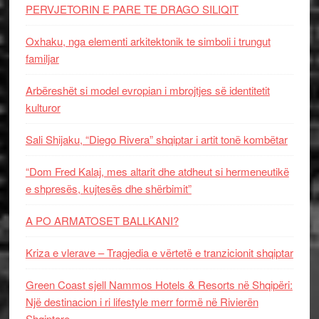
PERVJETORIN E PARE TE DRAGO SILIQIT
Oxhaku, nga elementi arkitektonik te simboli i trungut
familjar
Arbëreshët si model evropian i mbrojtjes së identitetit
kulturor
Sali Shijaku, “Diego Rivera” shqiptar i artit tonë kombëtar
“Dom Fred Kalaj, mes altarit dhe atdheut si hermeneutikë
e shpresës, kujtesës dhe shërbimit”
A PO ARMATOSET BALLKANI?
Kriza e vlerave – Tragjedia e vërtetë e tranzicionit shqiptar
Green Coast sjell Nammos Hotels & Resorts në Shqipëri:
Një destinacion i ri lifestyle merr formë në Rivierën
Shqiptare