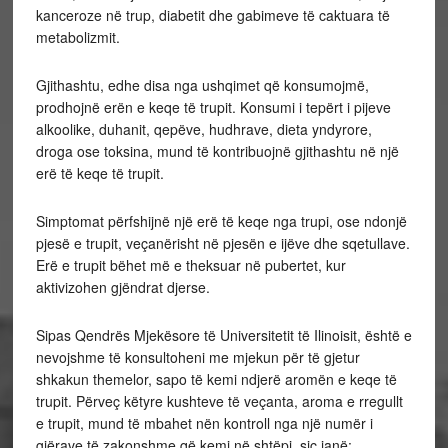
kanceroze në trup, diabetit dhe gabimeve të caktuara të
metabolizmit.
Gjithashtu, edhe disa nga ushqimet që konsumojmë,
prodhojnë erën e keqe të trupit. Konsumi i tepërt i pijeve
alkoolike, duhanit, qepëve, hudhrave, dieta yndyrore,
droga ose toksina, mund të kontribuojnë gjithashtu në një
erë të keqe të trupit.
Simptomat përfshijnë një erë të keqe nga trupi, ose ndonjë
pjesë e trupit, veçanërisht në pjesën e ijëve dhe sqetullave.
Erë e trupit bëhet më e theksuar në pubertet, kur
aktivizohen gjëndrat djerse.
Sipas Qendrës Mjekësore të Universitetit të Ilinoisit, është e
nevojshme të konsultoheni me mjekun për të gjetur
shkakun themelor, sapo të kemi ndjerë aromën e keqe të
trupit. Përveç këtyre kushteve të veçanta, aroma e rregullt
e trupit, mund të mbahet nën kontroll nga një numër i
gjërave të zakonshme që kemi në shtëpi, siç janë: