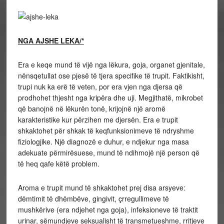
NGA AJSHE LEKA/*
Era e keqe mund të vijë nga lëkura, goja, organet gjenitale,
nënsqetullat ose pjesë të tjera specifike të trupit. Faktikisht,
trupi nuk ka erë të veten, por era vjen nga djersa që
prodhohet thjesht nga kripëra dhe uji. Megjithatë, mikrobet
që banojnë në lëkurën tonë, krijojnë një aromë
karakteristike kur përzihen me djersën. Era e trupit
shkaktohet për shkak të keqfunksionimeve të ndryshme
fiziologjike. Një diagnozë e duhur, e ndjekur nga masa
adekuate përmirësuese, mund të ndihmojë një person që
të heq qafe këtë problem.
Aroma e trupit mund të shkaktohet prej disa arsyeve:
dëmtimit të dhëmbëve, gingivit, çrregullimeve të
mushkërive (era ndjehet nga goja), infeksioneve të traktit
urinar, sëmundjeve seksualisht të transmetueshme, rritjeve