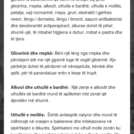
glicerina, rrepka, alkooli, uthulla e bardhë, uthulla e mollës,
patatja, vaji rozmarinë, rrepa, gruri, ekstrakti i gjethes
neem, lëngu i domates, lëngu i limonit, sapuni antibakterial
dhe deodorantët antiperspirant, sikurse duhet të pihet
shumë ujë, të mbahet higjiena e duhur, rrobat e pastra dhe
të tjera.
Glicerinë dhe rrepkë:
Bëni një lëng nga rrepka dhe
përziejeni atë me një gjysmë luge të vogël glicerinë. Kjo
përbërje duhet të përdoret në nënsqetulla, këmbë dhe
qafë, për të parandaluar erën e keqe të trupit.
Alkool dhe uthullë e bardhë:
Një zierje e alkoolit dhe
uthullës së bardhë mund të aplikohet mbi zonat që
djersitën më shumë.
Uthullë e mollës:
Është antiseptik natyror dhe mund të
ndihmojë në vrasjen e baktereve dhe infeksioneve në
sipërfaqen e lëkurës. Spërkateni me uthull molle zonën ku