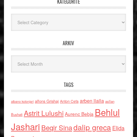
KATEGORITË
Kategoritë
ARKIV
Arkiv
TAGS
arben llalla
alfons Grishaj
Anton Cefa
asllan
albano kolonjari
Behlul
Astrit Lulushi
Aurenc Bebja
Bushati
Jashari
dalip greca
Beqir Sina
Elida