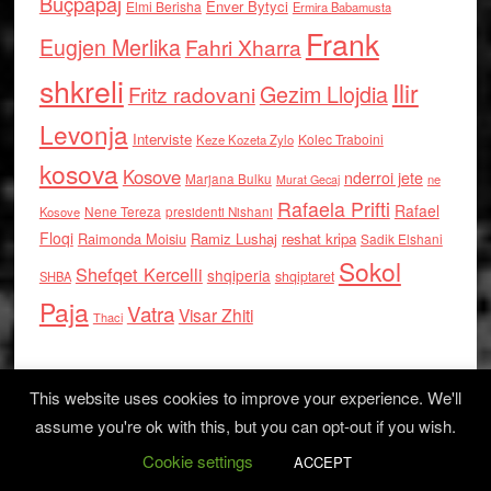
Buçpapaj
Enver Bytyci
Elmi Berisha
Ermira Babamusta
Frank
Eugjen Merlika
Fahri Xharra
shkreli
Ilir
Gezim Llojdia
Fritz radovani
Levonja
Interviste
Kolec Traboini
Keze Kozeta Zylo
kosova
Kosove
nderroi jete
Marjana Bulku
ne
Murat Gecaj
Rafaela Prifti
Rafael
Nene Tereza
Kosove
presidenti Nishani
Floqi
Raimonda Moisiu
Ramiz Lushaj
reshat kripa
Sadik Elshani
Sokol
Shefqet Kercelli
shqiperia
shqiptaret
SHBA
Paja
Vatra
Visar Zhiti
Thaci
This website uses cookies to improve your experience. We'll
assume you're ok with this, but you can opt-out if you wish.
Cookie settings
Log in
ACCEPT