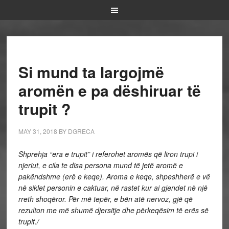
Si mund ta largojmë
aromën e pa dëshiruar të
trupit ?
MAY 31, 2018
BY
DGRECA
Shprehja “era e trupit” i referohet aromës që liron trupi i
njeriut, e cila te disa persona mund të jetë aromë e
pakëndshme (erë e keqe). Aroma e keqe, shpeshherë e vë
në siklet personin e caktuar, në rastet kur ai gjendet në një
rreth shoqëror. Për më tepër, e bën atë nervoz, gjë që
rezulton me më shumë djersitje dhe përkeqësim të erës së
trupit./