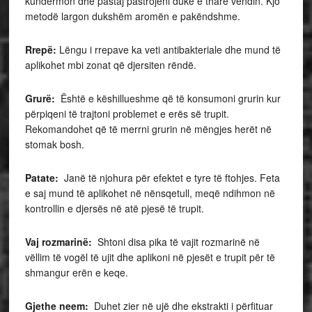
kundërmon dhe pastaj pastrojeni duke e tharë vendin. Kjo
metodë largon dukshëm aromën e pakëndshme.
Rrepë:
Lëngu i rrepave ka veti antibakteriale dhe mund të
aplikohet mbi zonat që djersiten rëndë.
Grurë:
Është e këshillueshme që të konsumoni grurin kur
përpiqeni të trajtoni problemet e erës së trupit.
Rekomandohet që të merrni grurin në mëngjes herët në
stomak bosh.
Patate:
Janë të njohura për efektet e tyre të ftohjes. Feta
e saj mund të aplikohet në nënsqetull, meqë ndihmon në
kontrollin e djersës në atë pjesë të trupit.
Vaj rozmarinë:
Shtoni disa pika të vajit rozmarinë në
vëllim të vogël të ujit dhe aplikoni në pjesët e trupit për të
shmangur erën e keqe.
Gjethe neem:
Duhet zier në ujë dhe ekstrakti i përfituar