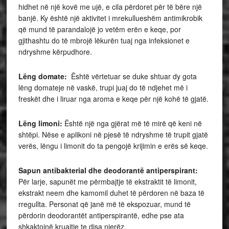
hidhet në një kovë me ujë, e cila përdoret për të bëre një
banjë. Ky është një aktivitet i mrekullueshëm antimikrobik
që mund të parandalojë jo vetëm erën e keqe, por
gjithashtu do të mbrojë lëkurën tuaj nga infeksionet e
ndryshme kërpudhore.
Lëng domate:
Është vërtetuar se duke shtuar dy gota
lëng domateje në vaskë, trupi juaj do të ndjehet më i
freskët dhe i liruar nga aroma e keqe për një kohë të gjatë.
Lëng limoni:
Është një nga gjërat më të mirë që keni në
shtëpi. Nëse e aplikoni në pjesë të ndryshme të trupit gjatë
verës, lëngu i limonit do ta pengojë krijimin e erës së keqe.
Sapun antibakterial dhe deodorantë antiperspirant:
Për larje, sapunët me përmbajtje të ekstraktit të limonit,
ekstrakt neem dhe kamomil duhet të përdoren në baza të
rregullta. Personat që janë më të ekspozuar, mund të
përdorin deodorantët antiperspirantë, edhe pse ata
shkaktojnë kruajtje te disa njerëz.