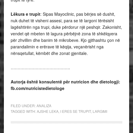
Lëkura e trupit
: Sipas Mayoclinic, pas bërjes së dushit,
nuk duhet të visheni assesi, para se të largoni tërësisht
lagështirën nga trupi, duke përdorur një peshqir. Zakonisht,
vendet që mbeten të lagura përbëjnë zona të shkëlqyera
për zhvillim dhe banim të mikrobeve. Kjo gjithashtu çon në
parandalimin e erërave të këqija, veçanërisht nga
nënsqetullat, këmbët dhe zonat gjenitale.
…………………………………….
Autorja është konsulentë pë
r nutricion dhe dietologji:
fb.com/nutricistedietologe
FILED UNDER:
ANALIZA
TAGGED WITH:
AJSHE LEKA
,
I ERES SE TRUPIT
,
LARGIMI