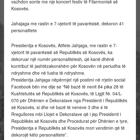
vazhdon sonte me nje koncert festiv të Filarmonisë së
Kosovës.
Jahajaga me rastin e 7-vjetorit të pavarësisë, dekoron 41
personalitete
Presidentja e Kosovës, Atifete Jahjaga, me rastin e 7-
vjetorit të pavarësisë së Republikës së Kosovës, ka
dekoruar një numër personalitetesh, që kanë dhënë
kontribut të jashtëzakonshëm për Kosovën në periudha të
ndryshme dhe në fusha të ndryshme.
Presidentja Jahjaga nëpërmjet një postimi në rrjetin social
Facebook bën me dije se “Në bazë të nenit 84 pika 28 të
Kushtetutës së Republikës së Kosovës, të Ligjit Nr. 04/L-
070 për Dhënien e Dekoratave nga Presidenti i Republikës
së Kosovës, si dhe në bazë të neneve 3 dhe 4 të
Rregullores mbi Llojet e Dekoratave që i jep Presidenti i
Republikës së Kosovës dhe Procedurat për Dhënien e tyre,
Presidentja e Republikës së Kosovës mori vendimin që të
dekorojë këto personalitete”.