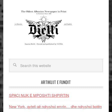
ARTIKUJT E FUNDIT
SPAÇI NUK E MPOSHTI SHPIRTIN
New York, qyteti që ndryshoi emrin… dhe ndryshoi botën