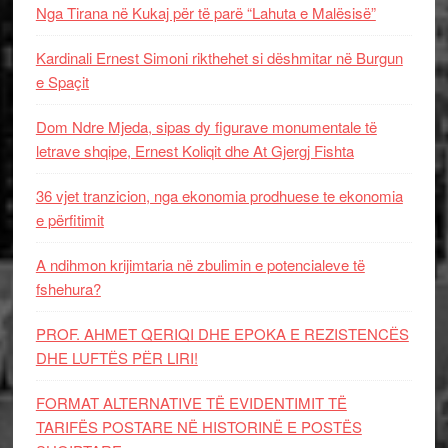
Nga Tirana në Kukaj për të parë “Lahuta e Malësisë”
Kardinali Ernest Simoni rikthehet si dëshmitar në Burgun
e Spaçit
Dom Ndre Mjeda, sipas dy figurave monumentale të
letrave shqipe, Ernest Koliqit dhe At Gjergj Fishta
36 vjet tranzicion, nga ekonomia prodhuese te ekonomia
e përfitimit
A ndihmon krijimtaria në zbulimin e potencialeve të
fshehura?
PROF. AHMET QERIQI DHE EPOKA E REZISTENCЁS
DHE LUFTЁS PЁR LIRI!
FORMAT ALTERNATIVE TË EVIDENTIMIT TË
TARIFËS POSTARE NË HISTORINË E POSTËS