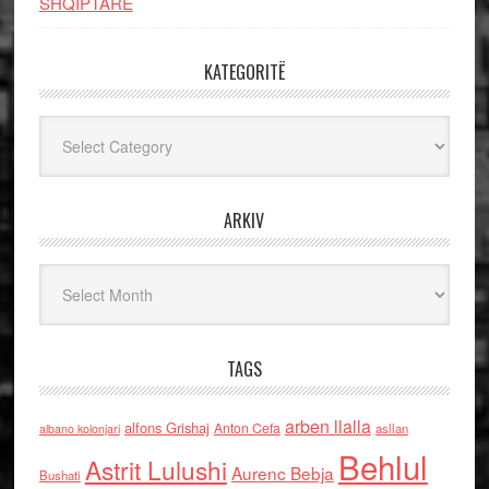
SHQIPTARE
KATEGORITË
Kategoritë
ARKIV
Arkiv
TAGS
arben llalla
alfons Grishaj
Anton Cefa
asllan
albano kolonjari
Behlul
Astrit Lulushi
Aurenc Bebja
Bushati