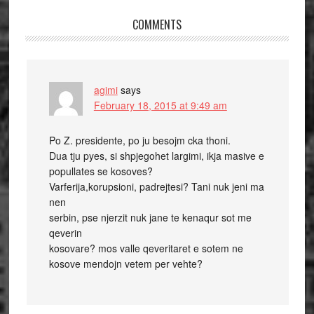
COMMENTS
agimi
says
February 18, 2015 at 9:49 am
Po Z. presidente, po ju besojm cka thoni.
Dua tju pyes, si shpjegohet largimi, ikja masive e
popullates se kosoves?
Varferija,korupsioni, padrejtesi? Tani nuk jeni ma
nen
serbin, pse njerzit nuk jane te kenaqur sot me
qeverin
kosovare? mos valle qeveritaret e sotem ne
kosove mendojn vetem per vehte?