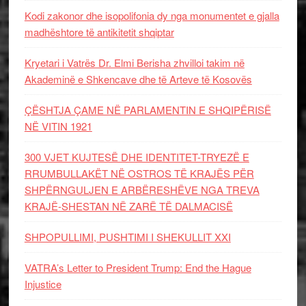
Kodi zakonor dhe isopolifonia dy nga monumentet e gjalla
madhështore të antikitetit shqiptar
Kryetari i Vatrës Dr. Elmi Berisha zhvilloi takim në
Akademinë e Shkencave dhe të Arteve të Kosovës
ÇËSHTJA ÇAME NË PARLAMENTIN E SHQIPËRISË
NË VITIN 1921
300 VJET KUJTESË DHE IDENTITET-TRYEZË E
RRUMBULLAKËT NË OSTROS TË KRAJËS PËR
SHPËRNGULJEN E ARBËRESHËVE NGA TREVA
KRAJË-SHESTAN NË ZARË TË DALMACISË
SHPOPULLIMI, PUSHTIMI I SHEKULLIT XXI
VATRA’s Letter to President Trump: End the Hague
Injustice