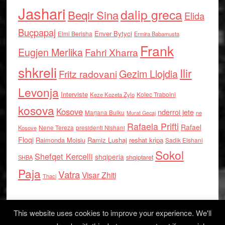
Jashari
dalip greca
Beqir Sina
Elida
Buçpapaj
Enver Bytyci
Elmi Berisha
Ermira Babamusta
Frank
Eugjen Merlika
Fahri Xharra
shkreli
Ilir
Gezim Llojdia
Fritz radovani
Levonja
Interviste
Kolec Traboini
Keze Kozeta Zylo
kosova
Kosove
nderroi jete
Marjana Bulku
ne
Murat Gecaj
Rafaela Prifti
Rafael
Nene Tereza
Kosove
presidenti Nishani
Floqi
Raimonda Moisiu
Ramiz Lushaj
reshat kripa
Sadik Elshani
Sokol
Shefqet Kercelli
shqiperia
shqiptaret
SHBA
Paja
Vatra
Visar Zhiti
Thaci
This website uses cookies to improve your experience. We'll