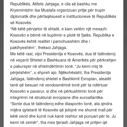
Republikës, Atifete Jahjaga, e cila së bashku me
Kryeministrin Isa Mustafa organizuan pritje për trupin
diplomatik dhe përfaqësuesit e institucioneve të Republikës
së Kosovës.
“Në këtë përvjetor të shtatë, e kam vetëm një mesazh:
Kosovën e bëmë në kuptimin e plotë të fjalës. Republika e
Kosovës është realitet i pamohueshëm dhe i
pakthyeshëm”, theksoi Jahjaga.
Me këtë rast, vijoi Presidentja e Kosovës, dua të falënderoj
në veçanti Shtetet e Bashkuara të Amerikës për përkrahjen
e pakursyer në shtetndërtimin tonë. “Ju kemi miq të
përjetshëm”, u shpreh ajo. Njëkohësisht, tha Presidentja
Jahjaga, falënderoj shtetet e Bashkimit Evropian, aleatët
tanë që besuan në vendosmërinë tonë për ta ndërtuar
Kosovën e pavarur, si dhe në përkushtimin tonë për
integrimin në strukturat evropiane dhe euroatlantike.
“Sonte dua të falënderoj edhe diasporën tonë, ata qindra
mijëra qytetarë të Kosovës që jetojnë me shumë mall për
këtë vend dhe kurrë nuk kanë reshtur së punuari për te. Ju
kemi në zemër”, tha mes tjerash Jahjaga në pritjen që