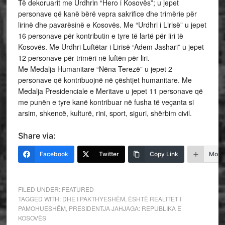
Të dekoruarit me Urdhrin “Hero i Kosovës”; u jepet
personave që kanë bërë vepra sakrifice dhe trimërie për
lirinë dhe pavarësinë e Kosovës. Me “Urdhri i Lirisë” u jepet
16 personave për kontributin e tyre të lartë për liri të
Kosovës. Me Urdhri Luftëtar i Lirisë “Adem Jashari” u jepet
12 personave për trimëri në luftën për liri.
Me Medalja Humanitare “Nëna Terezë” u jepet 2
personave që kontribuojnë në çështjet humanitare. Me
Medalja Presidenciale e Meritave u jepet 11 personave që
me punën e tyre kanë kontribuar në fusha të veçanta si
arsim, shkencë, kulturë, rini, sport, siguri, shërbim civil.
Share via:
Facebook
Twitter
Copy Link
More
FILED UNDER:
FEATURED
TAGGED WITH:
DHE I PAKTHYESHËM
,
ËSHTË REALITET I
PAMOHUESHËM
,
PRESIDENTJA JAHJAGA: REPUBLIKA E
KOSOVËS