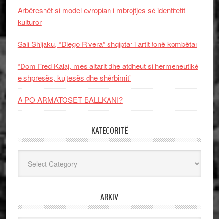
Arbëreshët si model evropian i mbrojtjes së identitetit
kulturor
Sali Shijaku, “Diego Rivera” shqiptar i artit tonë kombëtar
“Dom Fred Kalaj, mes altarit dhe atdheut si hermeneutikë
e shpresës, kujtesës dhe shërbimit”
A PO ARMATOSET BALLKANI?
KATEGORITË
Kategoritë
ARKIV