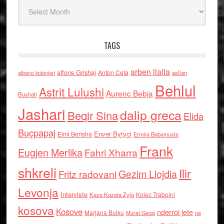
Arkiv
TAGS
arben llalla
alfons Grishaj
Anton Cefa
asllan
albano kolonjari
Behlul
Astrit Lulushi
Aurenc Bebja
Bushati
Jashari
dalip greca
Beqir Sina
Elida
Buçpapaj
Enver Bytyci
Elmi Berisha
Ermira Babamusta
Frank
Eugjen Merlika
Fahri Xharra
shkreli
Ilir
Gezim Llojdia
Fritz radovani
Levonja
Interviste
Kolec Traboini
Keze Kozeta Zylo
kosova
Kosove
nderroi jete
Marjana Bulku
ne
Murat Gecaj