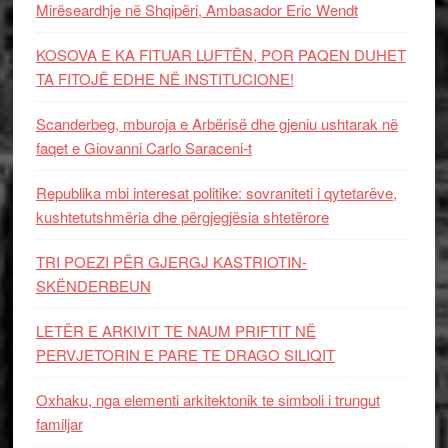
Mirëseardhje në Shqipëri, Ambasador Eric Wendt
KOSOVA E KA FITUAR LUFTËN, POR PAQEN DUHET
TA FITOJË EDHE NË INSTITUCIONE!
Scanderbeg, mburoja e Arbërisë dhe gjeniu ushtarak në
faqet e Giovanni Carlo Saraceni-t
Republika mbi interesat politike: sovraniteti i qytetarëve,
kushtetutshmëria dhe përgjegjësia shtetërore
TRI POEZI PËR GJERGJ KASTRIOTIN-
SKËNDERBEUN
LETËR E ARKIVIT TE NAUM PRIFTIT NË
PERVJETORIN E PARE TE DRAGO SILIQIT
Oxhaku, nga elementi arkitektonik te simboli i trungut
familjar