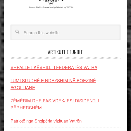
ARTIKUJT E FUNDIT
SHPALLET KËSHILLI I FEDERATËS VATRA
LUMI SI UDHË E NDRYSHIM NË POEZINË
AGOLLIANE
ZËMËRIM DHE PAS VDEKJES! DISIDENTI I
PËRHERSHËM…
Patriotë nga Shqipëria vizituan Vatrën