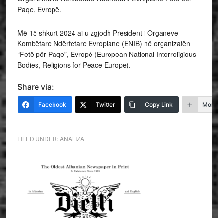
Paqe, Evropë.
Më 15 shkurt 2024 ai u zgjodh President i Organeve
Kombëtare Ndërfetare Evropiane (ENIB) në organizatën
“Fetë për Paqe”, Evropë (European National Interreligious
Bodies, Religions for Peace Europe).
Share via:
Facebook
Twitter
Copy Link
More
FILED UNDER:
ANALIZA