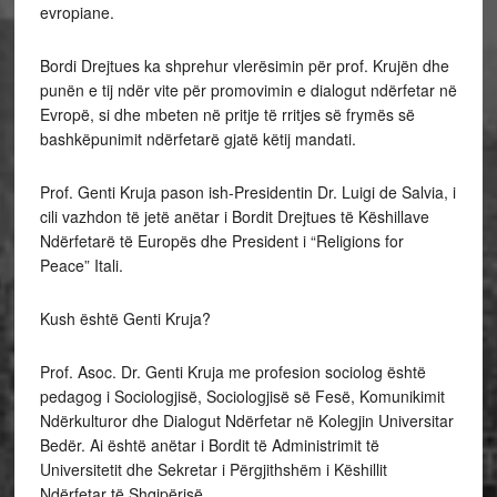
evropiane.
Bordi Drejtues ka shprehur vlerësimin për prof. Krujën dhe
punën e tij ndër vite për promovimin e dialogut ndërfetar në
Evropë, si dhe mbeten në pritje të rritjes së frymës së
bashkëpunimit ndërfetarë gjatë këtij mandati.
Prof. Genti Kruja pason ish-Presidentin Dr. Luigi de Salvia, i
cili vazhdon të jetë anëtar i Bordit Drejtues të Këshillave
Ndërfetarë të Europës dhe President i “Religions for
Peace” Itali.
Kush është Genti Kruja?
Prof. Asoc. Dr. Genti Kruja me profesion sociolog është
pedagog i Sociologjisë, Sociologjisë së Fesë, Komunikimit
Ndërkulturor dhe Dialogut Ndërfetar në Kolegjin Universitar
Bedër. Ai është anëtar i Bordit të Administrimit të
Universitetit dhe Sekretar i Përgjithshëm i Këshillit
Ndërfetar të Shqipërisë.