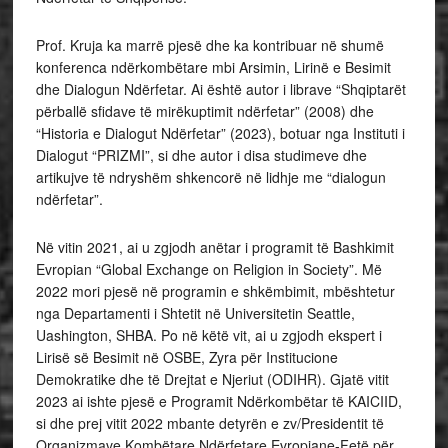
Prof. Kruja ka marrë pjesë dhe ka kontribuar në shumë
konferenca ndërkombëtare mbi Arsimin, Lirinë e Besimit
dhe Dialogun Ndërfetar. Ai është autor i librave “Shqiptarët
përballë sfidave të mirëkuptimit ndërfetar” (2008) dhe
“Historia e Dialogut Ndërfetar” (2023), botuar nga Instituti i
Dialogut “PRIZMI”, si dhe autor i disa studimeve dhe
artikujve të ndryshëm shkencorë në lidhje me “dialogun
ndërfetar”.
Në vitin 2021, ai u zgjodh anëtar i programit të Bashkimit
Evropian “Global Exchange on Religion in Society”. Më
2022 mori pjesë në programin e shkëmbimit, mbështetur
nga Departamenti i Shtetit në Universitetin Seattle,
Uashington, SHBA. Po në këtë vit, ai u zgjodh ekspert i
Lirisë së Besimit në OSBE, Zyra për Institucione
Demokratike dhe të Drejtat e Njeriut (ODIHR). Gjatë vitit
2023 ai ishte pjesë e Programit Ndërkombëtar të KAICIID,
si dhe prej vitit 2022 mbante detyrën e zv/Presidentit të
Organizmave Kombëtare Ndërfetare Evropiane-Fetë për