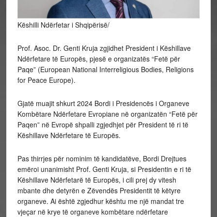
Këshilli Ndërfetar i Shqipërisë/
Prof. Asoc. Dr. Genti Kruja zgjidhet President i Këshillave
Ndërfetare të Europës, pjesë e organizatës “Fetë për
Paqe” (European National Interreligious Bodies, Religions
for Peace Europe).
Gjatë muajit shkurt 2024 Bordi i Presidencës i Organeve
Kombëtare Ndërfetare Evropiane në organizatën “Fetë për
Paqen” në Evropë shpalli zgjedhjet për President të ri të
Këshillave Ndërfetare të Europës.
Pas thirrjes për nominim të kandidatëve, Bordi Drejtues
emëroi unanimisht Prof. Genti Kruja, si Presidentin e ri të
Këshillave Ndërfetarë të Europës, i cili prej dy vitesh
mbante dhe detyrën e Zëvendës Presidentit të këtyre
organeve. Ai është zgjedhur kështu me një mandat tre
vjeçar në krye të organeve kombëtare ndërfetare