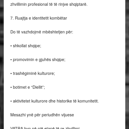
zhvillimin profesional të të rinjve shqiptarë.
7. Ruajtja e identitetit kombëtar
Do të vazhdojmë mbështetjen për:
• shkollat shqipe;
• promovimin e gjuhës shqipe;
• trashëgiminë kulturore;
• botimet e “Diellit”;
• aktivitetet kulturore dhe historike të komunitetit.
Mesazhi ynë për periudhën vijuese
VATRA hyn në një etapë të re zhvillimi.