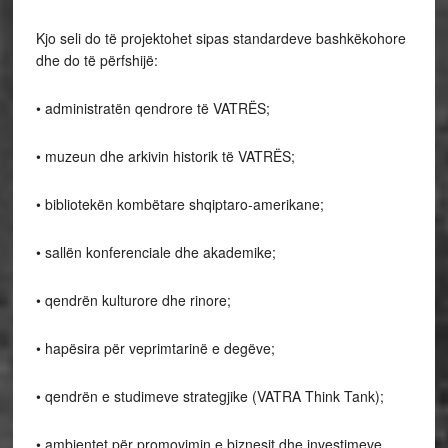
Kjo seli do të projektohet sipas standardeve bashkëkohore
dhe do të përfshijë:
• administratën qendrore të VATRËS;
• muzeun dhe arkivin historik të VATRËS;
• bibliotekën kombëtare shqiptaro-amerikane;
• sallën konferenciale dhe akademike;
• qendrën kulturore dhe rinore;
• hapësira për veprimtarinë e degëve;
• qendrën e studimeve strategjike (VATRA Think Tank);
• ambientet për promovimin e biznesit dhe investimeve