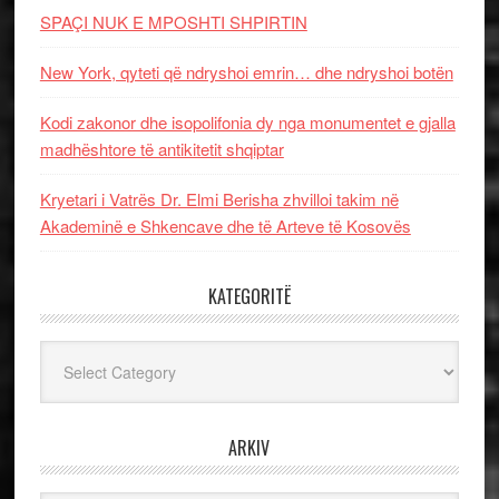
SPAÇI NUK E MPOSHTI SHPIRTIN
New York, qyteti që ndryshoi emrin… dhe ndryshoi botën
Kodi zakonor dhe isopolifonia dy nga monumentet e gjalla
madhështore të antikitetit shqiptar
Kryetari i Vatrës Dr. Elmi Berisha zhvilloi takim në
Akademinë e Shkencave dhe të Arteve të Kosovës
KATEGORITË
Kategoritë
ARKIV