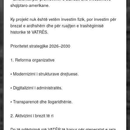
shqiptaro-amerikane.
Ky projekt nuk është vetëm investim fizik, por investim për
brezat e ardhshëm dhe për ruajtjen e trashëgimisë
historike të VATRËS.
Prioritetet strategjike 2026–2030
1. Reforma organizative
• Modernizimi i strukturave drejtuese.
• Digjitalizimi i administratës.
• Transparencë dhe llogaridhënie.
2. Aktivizimi i brezit të ri
Do të ndërtojmë një VATËR të hapur për gjeneratat e reja