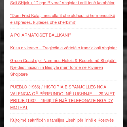
Sali Shijaku, “Diego Rivera” shqiptar i artit tonë kombëtar
“Dom Fred Kalaj, mes altarit dhe atdheut si hermeneutikë
e shpresës, kujtesës dhe shërbimit”
A PO ARMATOSET BALLKANI?
Kriza e vlerave – Tragjedia e vërtetë e tranzicionit shqiptar
Green Coast sjell Nammos Hotels & Resorts në Shqipëri:
Një destinacion i ri lifestyle merr formë në Rivierën
Shqiptare
PUEBLO (1966) / HISTORIA E SPANJOLLES NGA
VALENCIA QË PËRFUNDOI NË LUSHNJE — 29 VJET
PRITJE (1937 – 1966) TË NJË TELEFONATE NGA DY
MOTRAT
Kujtojmë sakrificën e familjes Lleshi për lirinë e Kosovës