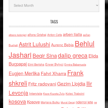
Arkiv
TAGS
arben llalla
alfons Grishaj
Anton Cefa
asllan
albano kolonjari
Behlul
Astrit Lulushi
Aurenc Bebja
Bushati
Jashari
dalip greca
Beqir Sina
Elida
Buçpapaj
Enver Bytyci
Elmi Berisha
Ermira Babamusta
Frank
Eugjen Merlika
Fahri Xharra
shkreli
Ilir
Gezim Llojdia
Fritz radovani
Levonja
Interviste
Kolec Traboini
Keze Kozeta Zylo
kosova
Kosove
nderroi jete
Marjana Bulku
ne
Murat Gecaj