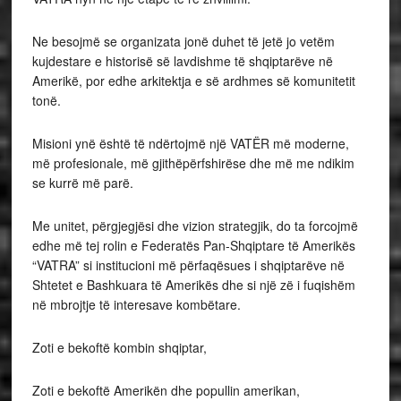
Ne besojmë se organizata jonë duhet të jetë jo vetëm
kujdestare e historisë së lavdishme të shqiptarëve në
Amerikë, por edhe arkitektja e së ardhmes së komunitetit
tonë.
Misioni ynë është të ndërtojmë një VATËR më moderne,
më profesionale, më gjithëpërfshirëse dhe më me ndikim
se kurrë më parë.
Me unitet, përgjegjësi dhe vizion strategjik, do ta forcojmë
edhe më tej rolin e Federatës Pan-Shqiptare të Amerikës
“VATRA” si institucioni më përfaqësues i shqiptarëve në
Shtetet e Bashkuara të Amerikës dhe si një zë i fuqishëm
në mbrojtje të interesave kombëtare.
Zoti e bekoftë kombin shqiptar,
Zoti e bekoftë Amerikën dhe popullin amerikan,