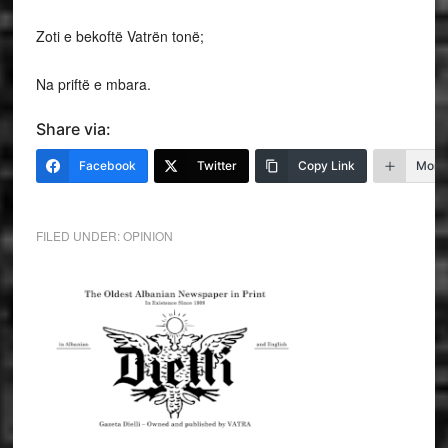
Zoti e bekoftë Vatrën tonë;
Na priftë e mbara.
Share via:
Facebook
Twitter
Copy Link
More
FILED UNDER:
OPINION