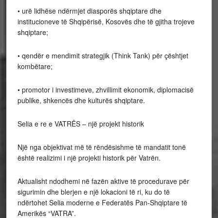
• urë lidhëse ndërmjet diasporës shqiptare dhe
institucioneve të Shqipërisë, Kosovës dhe të gjitha trojeve
shqiptare;
• qendër e mendimit strategjik (Think Tank) për çështjet
kombëtare;
• promotor i investimeve, zhvillimit ekonomik, diplomacisë
publike, shkencës dhe kulturës shqiptare.
Selia e re e VATRËS – një projekt historik
Një nga objektivat më të rëndësishme të mandatit tonë
është realizimi i një projekti historik për Vatrën.
Aktualisht ndodhemi në fazën aktive të procedurave për
sigurimin dhe blerjen e një lokacioni të ri, ku do të
ndërtohet Selia moderne e Federatës Pan-Shqiptare të
Amerikës “VATRA”.