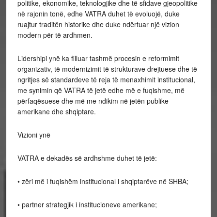
politike, ekonomike, teknologjike dhe të sfidave gjeopolitike
në rajonin tonë, edhe VATRA duhet të evoluojë, duke
ruajtur traditën historike dhe duke ndërtuar një vizion
modern për të ardhmen.
Lidershipi ynë ka filluar tashmë procesin e reformimit
organizativ, të modernizimit të strukturave drejtuese dhe të
ngritjes së standardeve të reja të menaxhimit institucional,
me synimin që VATRA të jetë edhe më e fuqishme, më
përfaqësuese dhe më me ndikim në jetën publike
amerikane dhe shqiptare.
Vizioni ynë
VATRA e dekadës së ardhshme duhet të jetë:
• zëri më i fuqishëm institucional i shqiptarëve në SHBA;
• partner strategjik i institucioneve amerikane;