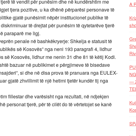
ëve tjerë të vendit për punësim dhe në kundërshtim me
A 
jet tjera pozitive, u ka dhënë përparësi personave të
litike gjatë punësimit nëpër institucionet publike të
Kri
skriminuar të drejtat për punësim të qytetarëve tjerë
shq
në paraparë me ligj.
Gre
veprën penale në bashkëkryerje: Shkelja e statusit të
Shq
ublikës së Kosovës” nga neni 193 paragrafi 4, lidhur
Riv
s së Kosovës, lidhur me nenin 31 dhe 81 të këtij Kodi.
t është bazuar në publikimet e përgjimeve të bisedave
PU
Insajderi”, si dhe në disa prova të pranuara nga EULEX-
NG
ar gjatë zhvillimit të një hetimi tjetër kundër tij nga
— 
TE
m fillestar dhe varësisht nga rezultati, në ndjekjen
Kuj
hë personat tjerë, për të cilët do të vërtetojet se kanë
Ko
SP