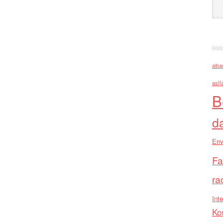
alba
asll
B
d
Env
Fa
ra
Inte
Ko