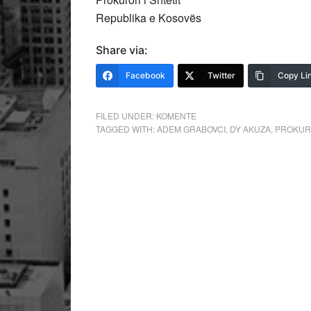
Republika e Kosovës
Share via:
Facebook
Twitter
Copy Li
FILED UNDER:
KOMENTE
TAGGED WITH:
ADEM GRABOVCI
,
DY AKUZA
,
PROKUR