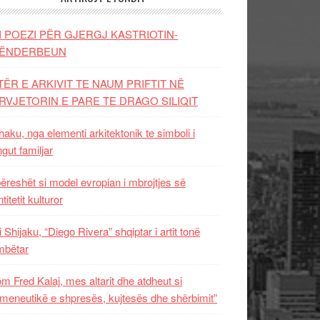
I POEZI PËR GJERGJ KASTRIOTIN-
ËNDERBEUN
TËR E ARKIVIT TE NAUM PRIFTIT NË
RVJETORIN E PARE TE DRAGO SILIQIT
aku, nga elementi arkitektonik te simboli i
ngut familjar
ëreshët si model evropian i mbrojtjes së
titetit kulturor
i Shijaku, “Diego Rivera” shqiptar i artit tonë
mbëtar
m Fred Kalaj, mes altarit dhe atdheut si
meneutikë e shpresës, kujtesës dhe shërbimit”