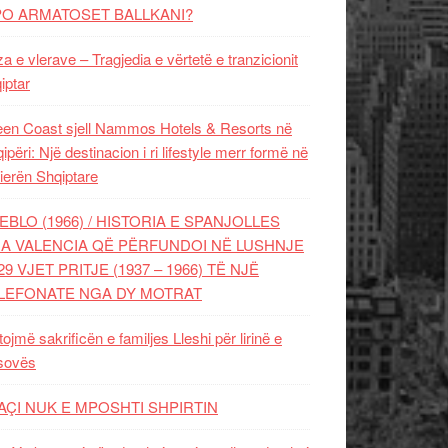
PO ARMATOSET BALLKANI?
za e vlerave – Tragjedia e vërtetë e tranzicionit
iptar
en Coast sjell Nammos Hotels & Resorts në
ipëri: Një destinacion i ri lifestyle merr formë në
ierën Shqiptare
EBLO (1966) / HISTORIA E SPANJOLLES
A VALENCIA QË PËRFUNDOI NË LUSHNJE
29 VJET PRITJE (1937 – 1966) TË NJË
LEFONATE NGA DY MOTRAT
tojmë sakrificën e familjes Lleshi për lirinë e
sovës
AÇI NUK E MPOSHTI SHPIRTIN