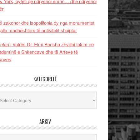
 York, qyteti që ndryshoi emrin… dhe ndryshoi
ën
i zakonor dhe isopolifonia dy nga monumentet
jalla madhështore të antikitetit shqiptar
etari i Vatrës Dr. Elmi Berisha zhvilloi takim në
deminë e Shkencave dhe të Arteve të
sovës
KATEGORITË
egoritë
ARKIV
iv