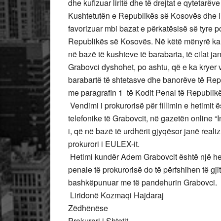
dhe kufizuar liritë dhe të drejtat e qytetar
Kushtetutën e Republikës së Kosovës dhe lig
favorizuar mbi bazat e përkatësisë së tyre po
Republikës së Kosovës. Në këtë mënyrë ka di
në bazë të kushteve të barabarta, të cilat ja
Grabovci dyshohet, po ashtu, që e ka kryer 
barabartë të shtetasve dhe banorëve të Rep
me paragrafin 1 të Kodit Penal të Republikë
Vendimi i prokurorisë për fillimin e hetimi
telefonike të Grabovcit, në gazetën online “
i, që në bazë të urdhërit gjyqësor janë realizu
prokurori i EULEX-it
.
Hetimi kundër Adem Grabovcit është një heti
penale të prokurorisë do të përfshihen të gjit
bashkëpunuar me të pandehurin Grabovci.
Liridonë Kozmaqi Hajdaraj
Zëdhënëse
Prokurori i Shtetit