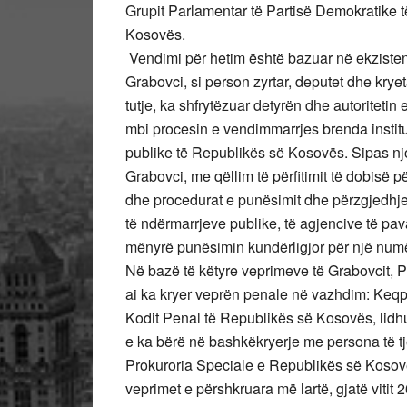
Grupit Parlamentar të Partisë Demokratike
Kosovës.
Vendimi për hetim është bazuar në e
kziste
Grabovci, si person zyrtar, deputet dhe kryet
tutje, ka shfrytëzuar detyrën dhe autoritetin e
mbi procesin e vendimmarrjes brenda instit
publike të Republikës së Kosovës. Sipas njoh
Grabovci, me qëllim të përfitimit të dobisë p
dhe procedurat e punësimit dhe përzgjedhj
të ndërmarrjeve publike, të agjencive të pav
mënyrë punësimin kundërligjor për një numë
Në bazë të këtyre veprimeve të Grabovcit, P
ai ka kryer veprën penale në vazhdim: Keqpër
Kodit Penal të Republikës së Kosovës, lidhu
e ka bërë në bashkëkryerje me persona të tjer
Prokuroria Speciale e Republikës së Kosov
veprimet e përshkruara më lartë, gjatë vitit