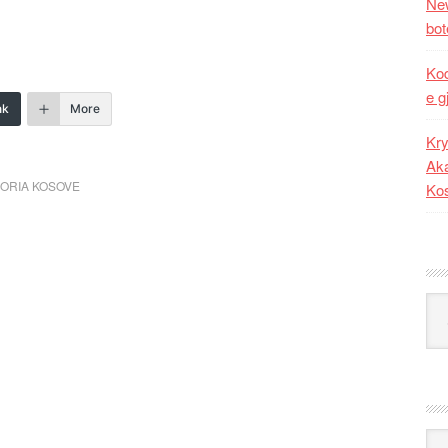
New
bot
Kod
e g
nk
More
Kry
Aka
ORIA KOSOVE
Ko
Kat
Ark