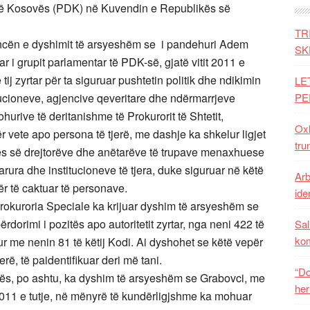
 të Kosovës (PDK) në Kuvendin e Republikës së
TR
ncën e dyshimit të arsyeshëm se i pandehuri Adem
SK
ar i grupit parlamentar të PDK-së, gjatë vitit 2011 e
 tij zyrtar për ta siguruar pushtetin politik dhe ndikimin
LE
ucioneve, agjencive qeveritare dhe ndërmarrjeve
PE
urive të deritanishme të Prokurorit të Shtetit,
Oxh
ër vete apo persona të tjerë, me dashje ka shkelur ligjet
tru
es së drejtorëve dhe anëtarëve të trupave menaxhuese
arura dhe institucioneve të tjera, duke siguruar në këtë
Arb
r të caktuar të personave.
iden
rokuroria Speciale ka krijuar dyshim të arsyeshëm se
dorimi i pozitës apo autoritetit zyrtar, nga neni 422 të
Sal
ko
r me nenin 81 të këtij Kodi. Ai dyshohet se këtë vepër
ë, të paidentifikuar deri më tani.
“Do
ës, po ashtu, ka dyshim të arsyeshëm se Grabovci, me
her
 2011 e tutje, në mënyrë të kundërligjshme ka mohuar