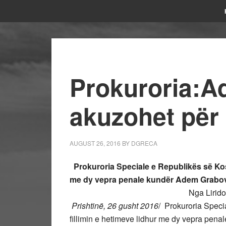
Prokuroria:A
akuzohet për
AUGUST 26, 2016
BY
DGRECA
Prokuroria Speciale e Republikës së Kos
me dy vepra penale kundër Adem Grabovc
Nga Lirid
Prishtinë, 26 gusht 2016
/
Prokuroria Speci
fillimin e hetimeve lidhur me dy vepra pen