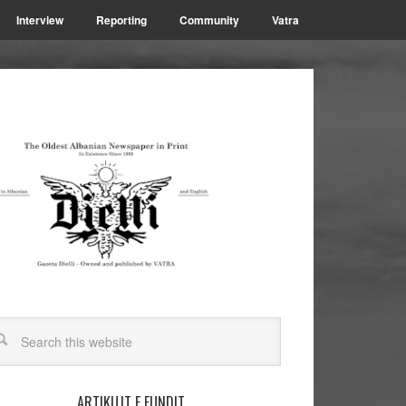
Interview
Reporting
Community
Vatra
ARTIKUJT E FUNDIT