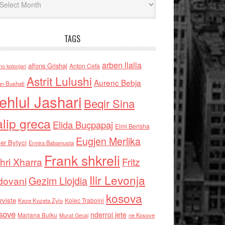
TAGS
arben llalla
alfons Grishaj
Anton Cefa
no kolonjari
Astrit Lulushi
Aurenc Bebja
an Bushati
ehlul Jashari
Beqir Sina
alip greca
Elida Buçpapaj
Elmi Berisha
Eugjen Merlika
er Bytyci
Ermira Babamusta
Frank shkreli
hri Xharra
Fritz
Ilir Levonja
Gezim Llojdia
dovani
kosova
rviste
Kolec Traboini
Keze Kozeta Zylo
sove
nderroi jete
Marjana Bulku
ne Kosove
Murat Gecaj