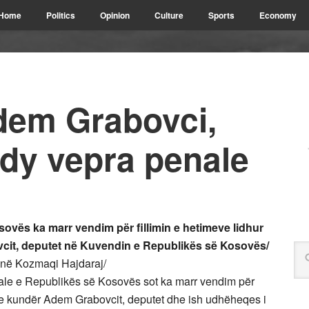
Home
Politics
Opinion
Culture
Sports
Economy
dem Grabovci,
 dy vepra penale
ovës ka marr vendim për fillimin e hetimeve lidhur
it, deputet në Kuvendin e Republikës së Kosovës/
onë Kozmaqi Hajdaraj/
ale e Republikës së Kosovës sot ka marr vendim për
ale kundër Adem Grabovcit, deputet dhe ish udhëheqes i