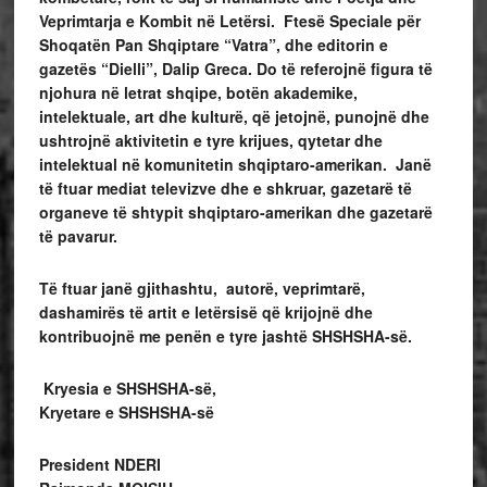
Veprimtarja e Kombit në Letërsi. Ftesë Speciale për
Shoqatën Pan Shqiptare “Vatra”, dhe editorin e
gazetës “Dielli”, Dalip Greca. Do të referojnë figura të
njohura në letrat shqipe, botën akademike,
intelektuale, art dhe kulturë, që jetojnë, punojnë dhe
ushtrojnë aktivitetin e tyre krijues, qytetar dhe
intelektual në komunitetin shqiptaro-amerikan. Janë
të ftuar mediat televizve dhe e shkruar, gazetarë të
organeve të shtypit shqiptaro-amerikan dhe gazetarë
të pavarur.
Të ftuar janë gjithashtu, autorë, veprimtarë,
dashamirës të artit e letërsisë që krijojnë dhe
kontribuojnë me penën e tyre jashtë SHSHSHA-së.
Kryesia e SHSHSHA-së,
Kryetare e SHSHSHA-së
President NDERI