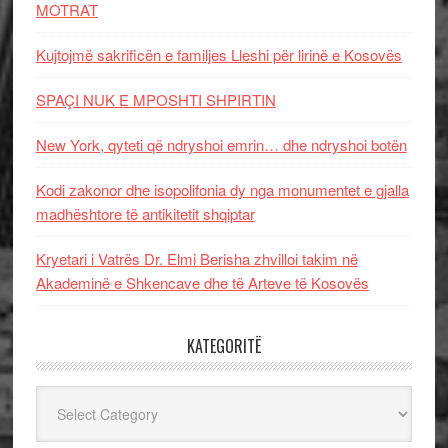
MOTRAT
Kujtojmë sakrificën e familjes Lleshi për lirinë e Kosovës
SPAÇI NUK E MPOSHTI SHPIRTIN
New York, qyteti që ndryshoi emrin… dhe ndryshoi botën
Kodi zakonor dhe isopolifonia dy nga monumentet e gjalla
madhështore të antikitetit shqiptar
Kryetari i Vatrës Dr. Elmi Berisha zhvilloi takim në
Akademinë e Shkencave dhe të Arteve të Kosovës
KATEGORITË
Kategoritë