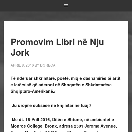
Promovim Libri në Nju
Jork
APRIL 8, 2016
BY
DGRECA
Të nderuar shkrimtarë, poetë, miq e dashamirës të artit
e letërsisë që aderoni në Shoqatën e Shkrimtarëve
Shqiptaro-Amerikanë./
Ju urojmë suksese në krijimtarinë tuaj!/
Më dt. 16-Prill 2016, Ditën e Shtunë, në ambientet e
Monroe College, Bronx, adresa 2501 Jerome Avenue,