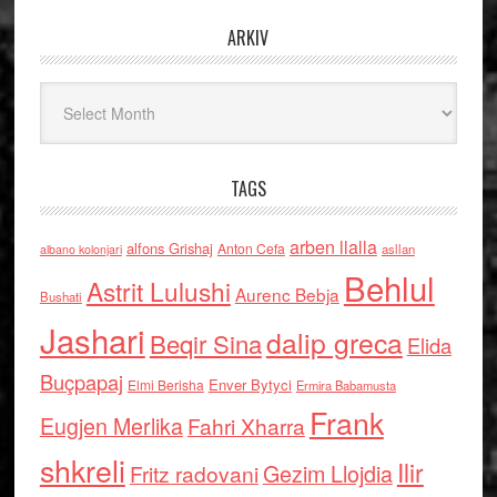
ARKIV
Arkiv
TAGS
arben llalla
alfons Grishaj
Anton Cefa
asllan
albano kolonjari
Behlul
Astrit Lulushi
Aurenc Bebja
Bushati
Jashari
dalip greca
Beqir Sina
Elida
Buçpapaj
Enver Bytyci
Elmi Berisha
Ermira Babamusta
Frank
Eugjen Merlika
Fahri Xharra
shkreli
Ilir
Gezim Llojdia
Fritz radovani