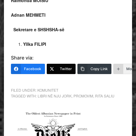
Raimonda MOISIU
Adnan MEHMETI
Sekretare e SHSHSHA-së
Yllka FILIPI
Share via:
Facebook
Twitter
Copy Link
More
FILED UNDER:
KOMUNITET
TAGGED WITH:
LIBRI NË NJU JORK
,
PROMOVIM
,
RITA SALIU