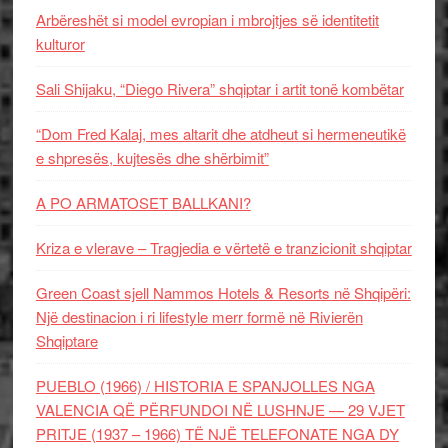
Arbëreshët si model evropian i mbrojtjes së identitetit
kulturor
Sali Shijaku, “Diego Rivera” shqiptar i artit tonë kombëtar
“Dom Fred Kalaj, mes altarit dhe atdheut si hermeneutikë
e shpresës, kujtesës dhe shërbimit”
A PO ARMATOSET BALLKANI?
Kriza e vlerave – Tragjedia e vërtetë e tranzicionit shqiptar
Green Coast sjell Nammos Hotels & Resorts në Shqipëri:
Një destinacion i ri lifestyle merr formë në Rivierën
Shqiptare
PUEBLO (1966) / HISTORIA E SPANJOLLES NGA
VALENCIA QË PËRFUNDOI NË LUSHNJE — 29 VJET
PRITJE (1937 – 1966) TË NJË TELEFONATE NGA DY