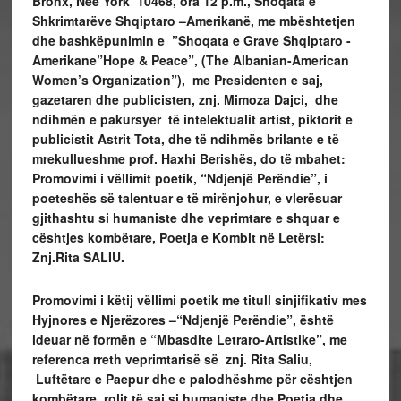
Bronx, Neë York 10468, ora 12 p.m., Shoqata e
Shkrimtarëve Shqiptaro –Amerikanë, me mbështetjen
dhe bashkëpunimin e ”Shoqata e Grave Shqiptaro -
Amerikane”Hope & Peace”, (The Albanian-American
Women’s Organization”), me Presidenten e saj,
gazetaren dhe publicisten, znj. Mimoza Dajci, dhe
ndihmën e pakursyer të intelektualit artist, piktorit e
publicistit Astrit Tota, dhe të ndihmës brilante e të
mrekullueshme prof. Haxhi Berishës, do të mbahet:
Promovimi i vëllimit poetik, “Ndjenjë Perëndie”, i
poeteshës së talentuar e të mirënjohur, e vlerësuar
gjithashtu si humaniste dhe veprimtare e shquar e
cështjes kombëtare, Poetja e Kombit në Letërsi:
Znj.Rita SALIU.
Promovimi i këtij vëllimi poetik me titull sinjifikativ mes
Hyjnores e Njerëzores –“Ndjenjë Perëndie”, është
ideuar në formën e “Mbasdite Letraro-Artistike”, me
referenca rreth veprimtarisë së znj. Rita Saliu,
Luftëtare e Paepur dhe e palodhëshme për cështjen
kombëtare, rolit të saj si humaniste dhe Poetja dhe