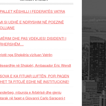
PALLET KËSHILLI I FEDERATËS VATRA
MI SI UDHË E NDRYSHIM NË POEZINË
OLLIANE
MËRIM DHE PAS VDEKJES! DISIDENTI I
ËRHERSHËM…
riotë nga Shqipëria vizituan Vatrën
ëseardhje në Shqipëri, Ambasador Eric Wendt
SOVA E KA FITUAR LUFTËN, POR PAQEN
HET TA FITOJË EDHE NË INSTITUCIONE!
nderbeg, mburoja e Arbërisë dhe gjeniu
tarak në faqet e Giovanni Carlo Saraceni-t