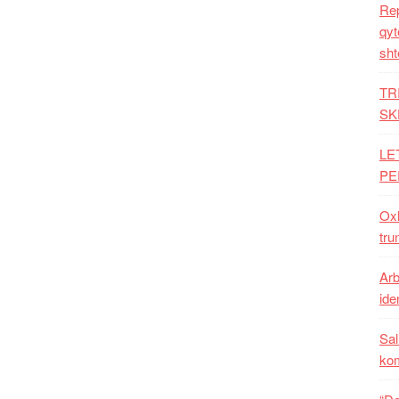
Rep
qyt
sht
TR
SK
LE
PE
Oxh
tru
Arb
iden
Sal
ko