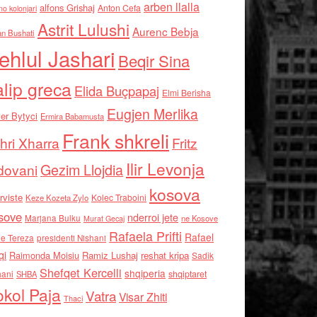
arben llalla
alfons Grishaj
Anton Cefa
no kolonjari
Astrit Lulushi
Aurenc Bebja
an Bushati
ehlul Jashari
Beqir Sina
alip greca
Elida Buçpapaj
Elmi Berisha
Eugjen Merlika
er Bytyci
Ermira Babamusta
Frank shkreli
hri Xharra
Fritz
Ilir Levonja
Gezim Llojdia
dovani
kosova
rviste
Kolec Traboini
Keze Kozeta Zylo
sove
nderroi jete
Marjana Bulku
ne Kosove
Murat Gecaj
Rafaela Prifti
Rafael
e Tereza
presidenti Nishani
qi
Raimonda Moisiu
Ramiz Lushaj
reshat kripa
Sadik
Shefqet Kercelli
shqiperia
hani
shqiptaret
SHBA
kol Paja
Vatra
Visar Zhiti
Thaci