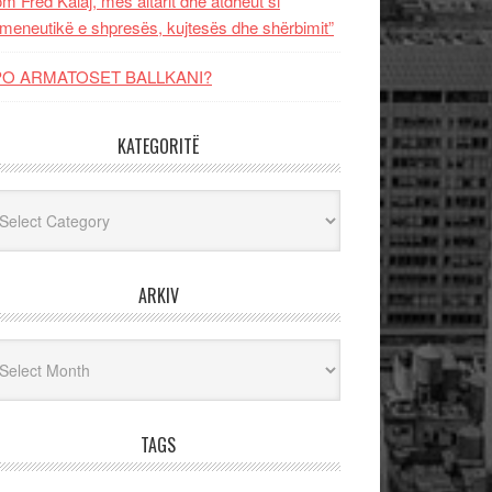
m Fred Kalaj, mes altarit dhe atdheut si
meneutikë e shpresës, kujtesës dhe shërbimit”
PO ARMATOSET BALLKANI?
KATEGORITË
egoritë
ARKIV
iv
TAGS