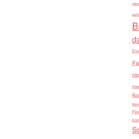
alba
asll
B
d
Env
Fa
ra
Inte
Ko
Nen
Flo
Els
So