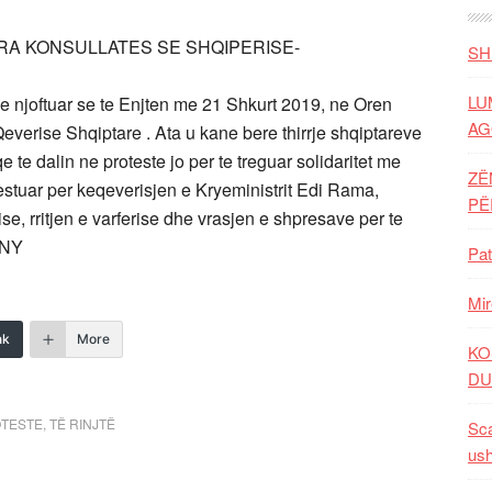
M PARA KONSULLATES SE SHQIPERISE-
SH
LU
e njoftuar se te Enjten me 21 Shkurt 2019, ne Oren
AG
verise Shqiptare . Ata u kane bere thirrje shqiptareve
 te dalin ne proteste jo per te treguar solidaritet me
ZË
otestuar per keqeverisjen e Kryeministrit Edi Rama,
P
ise, rritjen e varferise dhe vrasjen e shpresave per te
 NY
Pat
Mir
nk
More
KO
DU
TESTE
,
TË RINJTË
Sca
ush