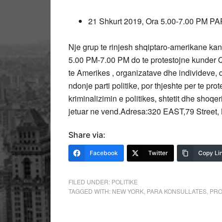
21 Shkurt 2019, Ora 5.00-7.00 P
Nje grup te rinjesh shqiptaro-amerikane kan
5.00 PM-7.00 PM do te protestojne kunder Qe
te Amerikes , organizatave dhe individeve, qe
ndonje parti politike, por thjeshte per te pr
kriminalizimin e politikes, shtetit dhe shoqer
jetuar ne vend.Adresa:320 EAST,79 Street,
Share via:
Facebook
Twitter
Copy Li
FILED UNDER:
POLITIKE
TAGGED WITH:
NEW YORK
,
PARA KONSULLATES
,
PRO