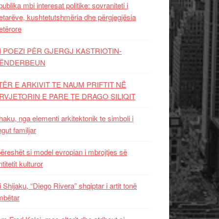
ublika mbi interesat politike: sovraniteti i
etarëve, kushtetutshmëria dhe përgjegjësia
etërore
I POEZI PËR GJERGJ KASTRIOTIN-
ËNDERBEUN
TËR E ARKIVIT TE NAUM PRIFTIT NË
RVJETORIN E PARE TE DRAGO SILIQIT
aku, nga elementi arkitektonik te simboli i
ngut familjar
ëreshët si model evropian i mbrojtjes së
titetit kulturor
i Shijaku, “Diego Rivera” shqiptar i artit tonë
mbëtar