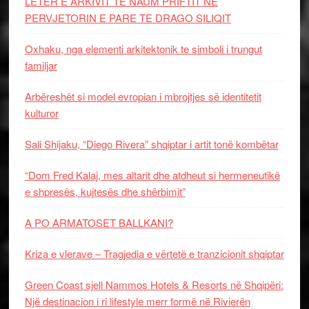
LETËR E ARKIVIT TE NAUM PRIFTIT NË
PERVJETORIN E PARE TE DRAGO SILIQIT
Oxhaku, nga elementi arkitektonik te simboli i trungut
familjar
Arbëreshët si model evropian i mbrojtjes së identitetit
kulturor
Sali Shijaku, “Diego Rivera” shqiptar i artit tonë kombëtar
“Dom Fred Kalaj, mes altarit dhe atdheut si hermeneutikë
e shpresës, kujtesës dhe shërbimit”
A PO ARMATOSET BALLKANI?
Kriza e vlerave – Tragjedia e vërtetë e tranzicionit shqiptar
Green Coast sjell Nammos Hotels & Resorts në Shqipëri:
Një destinacion i ri lifestyle merr formë në Rivierën