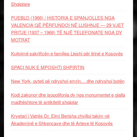
Shqiptare
PUEBLO (1966) / HISTORIA E SPANJOLLES NGA
VALENCIA QË PËRFUNDOI NË LUSHNJE — 29 VJET
PRITJE (1937 – 1966) TË NJË TELEFONATE NGA DY
MOTRAT
Kujtojmë sakrificën e familjes Lleshi për lirinë e Kosovës
SPAÇI NUK E MPOSHTI SHPIRTIN
New York, qyteti që ndryshoi emrin… dhe ndryshoi botën
Kodi zakonor dhe isopolifonia dy nga monumentet e gjalla
madhështore të antikitetit shqiptar
Kryetari i Vatrës Dr. Elmi Berisha zhvilloi takim në
Akademinë e Shkencave dhe të Arteve të Kosovës