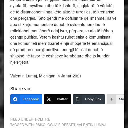
qytetarët, mysliman dhe të krishterë, shqiptarë të vërtetë,
që të distancohemi nga këto akte të urrejtjes, të krenarisë
dhe përçarjes. Këto qëndrime qofshin të qëllimshme, naive
apo shkarje momentale duhet të evidentohen dhe të
reflektohet menjëherë ndaj tyre, përpara se ato të bëhen
çështje publike. Vetëm kështu ruhet etika e komunikimit
dhe komuniteti merr tiparet e një shoqërie të emancipuar
që prodhon energji positive, energji të cilat duhet të
shkojnë në favor të çështjeve kombëtare dhe jo kundër
njëri-tjetrit.
Valentin Lumaj, Michigan, 4 Janar 2021
Share via:
Facebook
Twitter
Copy Link
More
FILED UNDER:
POLITIKE
TAGGED WITH:
PSIKOLOGJIA E DEBATIT
,
VALENTIN LUMAJ