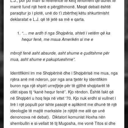
L.J., por po marr si referencë të këtij fenomeni që duhet të
marrë fund një herë e përgjithmonë. Meqë debati është
paraqitur jo i plotë, unë do t’i zbërthej këtu shkurtimisht
deklaratat e L.J. që të jetë sa më e qarta.
“… me ardh ti nga Shqipëria, shteti i vetëm që ka
hequr fenë, me msua Amerikën si me e
mbrojt fenë asht absurde, asht shume e çuditshme për
mua, asht shume e pakuptueshme”.
Identifikimi im me Shqipërinë dhe i Shqipërisë me mua, nga
njëra anë më nderon, por nga ana tjetër ky identifikim
buron nga një shpirt urrejtjeje për të gjithë shqiptarët të
cilët sipas tij “kanë hequr fenë”. Kjo rëndon. Është fakt që
në Shqipëri u hoq feja në vitet ‘70. Kjo nuk erdhi si vullnet i
lirë i një populli por ishte pasojë e aplikimit me dhunë të një
ideologjie të majtë marksiste (e njëjtë me atë qe unë
denoncova në debat). Diktatori komunist Hoxha nën
shembullin e si-vellait të tij Mugosha, me vonë Titos si dhe