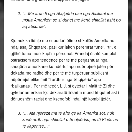
“…Me ardh ti nga Shqipëria ose nga Ballkani me
msua Amerikën se si duhet me kenë shkollat asht po
aq absurde”.
Kjo nuk ka lidhje me superioritëtin e shkollës Amerikane
ndaj asaj Shqiptare, pasi kur lakon përemrat “unë”, “ti”, e
gjithë tema merr kuptim përsonal. Prandaj është komplet
ostracisëm apo tendencë për të më përjashtuar nga
shoqëria amerikane ku ndërtoj apo ndërtojmë jetën për
dekada me radhë dhe për të më turpëruar publikisht
nëpërmjet etiketimit “i ardhur nga Shqipëria” apo
“ballkanas”. Per më tepër, L.J. si qytetar i Malit të Zi dhe
qytetar amerikan kjo deklaratë lirshëm mund të quhet akt i
dënueshëm racist dhe ksenofobi ndaj një kombi tjetër.
“… Ata njerëzit ma të aftë që ka Amerika sot, nuk
kanë ardh nga shkollat e Shqipërise, as të Kinës as
te Japonisë…”