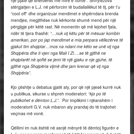
një pjatë që shërbehet më mirë e ftohtë”. Shfrytëzova
stërgjatjen e L.J. në përforcim të budallallëkut të tij, për t’u
“cool off” dhe organizuar mendimet e shpërndara brenda
mendjes, megjithëse nuk kërkonte shumë mend për një
përgjigje për këtë rast. Në momentin që më lejohet fjala,
ndër të tjera thashë:
“…nuk vij këtu për të mësuar kombin
amerikan, por po jap mendimet e mia perpara vëllezërve të
gjakut tim shqiptar…mos na ndani me këto se unë vij nga
Shqipëria dhe ti vjen nga Mali I Zi….se të gjithë ne
shqiptarët në qoftë se jemi të një gjaku e nje gjuhe, të
gjithë nga Shqipëria vijmë dhe jam krenar që vij nga
Shqipëria”.
Kjo çështje u debatua gjatë aty, por që një pjesë kurrë nuk
u publikua, sikurse u shpreh moderatori:
“kjo po të
publikohet e dëmton L.J.”.
Por implikimi i njëanshëm i
moderatorit G.V. nuk mbaron aty prandaj do të trajtohet
veçmas më vonë.
Qëllimi im nuk është në asnjë mënyrë të dëmtoj figurën e