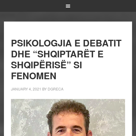
PSIKOLOGJIA E DEBATIT
DHE “SHQIPTARËT E
SHQIPËRISË” SI
FENOMEN
JANUARY 4, 2021
BY
DGRECA