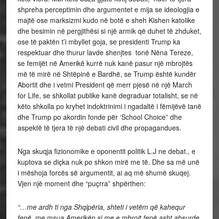
shpreha perceptimin dhe argumentet e mija se ideologjia e
majtë ose marksizmi kudo në botë e sheh Kishen katolike
dhe besimin në pergjithësi si një armik që duhet të zhduket,
ose të paktën t’i mbyllet goja, se presidenti Trump ka
respektuar dhe thurur lavde shenjtes tonë Nëna Tereze,
se femijët në Amerikë kurrë nuk kanë pasur një mbrojtës
më të mirë në Shtëpinë e Bardhë, se Trump është kundër
Abortit dhe i vetmi President që merr pjesë në një March
for Life, se shkollat publike kanë degraduar totalisht, se në
këto shkolla po kryhet indoktrinimi i ngadaltë i fëmijëvë tanë
dhe Trump po akordin fonde për ‘School Choice” dhe
aspektë të tjera të një debati civil dhe propagandues.
Nga skuqja fizionomike e oponentit politik L.J ne debat., e
kuptova se diçka nuk po shkon mirë me të. Dhe sa më unë
i mëshoja forcës së argumentit, ai aq më shumë skuqej.
Vjen një moment dhe “puçrra” shpërthen:
“…me ardh ti nga Shqipëria, shteti i vetëm që kahequr
fenë, me msua Amerikën si me e mbrojt fenë asht absurde,