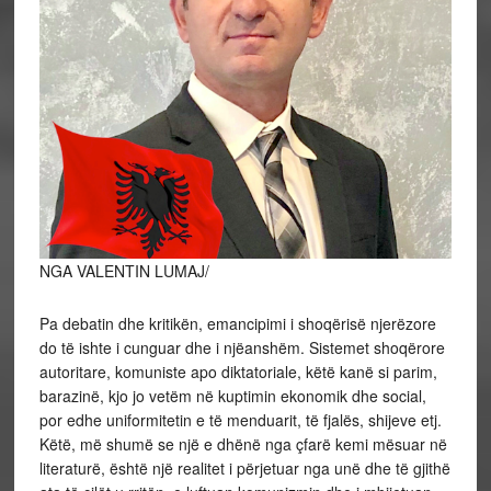
NGA VALENTIN LUMAJ/
Pa debatin dhe kritikën, emancipimi i shoqërisë njerëzore
do të ishte i cunguar dhe i njëanshëm. Sistemet shoqërore
autoritare, komuniste apo diktatoriale, këtë kanë si parim,
barazinë, kjo jo vetëm në kuptimin ekonomik dhe social,
por edhe uniformitetin e të menduarit, të fjalës, shijeve etj.
Këtë, më shumë se një e dhënë nga çfarë kemi mësuar në
literaturë, është një realitet i përjetuar nga unë dhe të gjithë