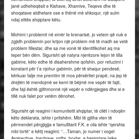
janë udheheqësit e Kishave, Xhamive, Teqeve dhe të
shoqatave atdhetare ose e thënë më shkoqur, një sulm
ndaj elitës shqiptare këtu.
Mohimi i problemit në emër te krenarisë, jo vetem që nuk e
zgjidh problemin por krijon një problem më të madh se vetë
problem fillestar, dhe sa me vonë të identifikohet aq ma
teper bën dëm. Sigurisht që natyra njerëzore lejon të tilla
gabime, këto edhe të disahershme qofshin, por refuzimi i
konstant për t’a njohur gabimin, për të shaqur pendesë,
kërkuar falje me premtim të mos përsëritet prapë, na jep të
drejtën të mendojmë se kemi të bëjmë me vepër të fajit,
dhe faji është gjithmonnë një vepër e ndërgjegjes dhe si e
tillë nuk falet por vetëm dënohet.
Sigurisht që reagimi i komunitetit shqiptar, të cilët i ndoqën
këto deklarata, ishte i pritshëm. Mbi të gjitha vlen të
përmendet përgjigjja e famullitarit F.K. e cila ishte “qershia
mbi tortë” e këtij reagimi: “…Taman, jo numer i vogel
Arqipezhve, Ipezhgve, prifta, hoxhe, e besimtare laike…,