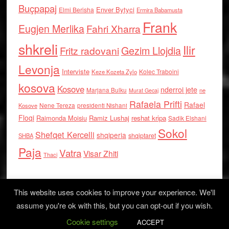
Buçpapaj
Enver Bytyci
Elmi Berisha
Ermira Babamusta
Frank
Eugjen Merlika
Fahri Xharra
shkreli
Ilir
Gezim Llojdia
Fritz radovani
Levonja
Interviste
Kolec Traboini
Keze Kozeta Zylo
kosova
Kosove
nderroi jete
Marjana Bulku
ne
Murat Gecaj
Rafaela Prifti
Rafael
Nene Tereza
Kosove
presidenti Nishani
Floqi
Raimonda Moisiu
Ramiz Lushaj
reshat kripa
Sadik Elshani
Sokol
Shefqet Kercelli
shqiperia
shqiptaret
SHBA
Paja
Vatra
Visar Zhiti
Thaci
This website uses cookies to improve your experience. We'll
assume you're ok with this, but you can opt-out if you wish.
Cookie settings
Log in
ACCEPT