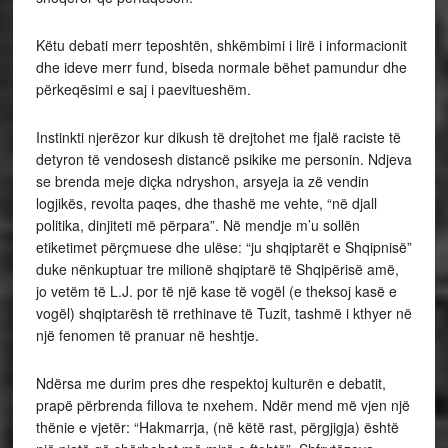
Këtu debati merr teposhtën, shkëmbimi i lirë i informacionit
dhe ideve merr fund, biseda normale bëhet pamundur dhe
përkeqësimi e saj i paevitueshëm.
Instinkti njerëzor kur dikush të drejtohet me fjalë raciste të
detyron të vendosesh distancë psikike me personin. Ndjeva
se brenda meje diçka ndryshon, arsyeja ia zë vendin
logjikës, revolta paqes, dhe thashë me vehte, “në djall
politika, dinjiteti më përpara”. Në mendje m’u sollën
etiketimet përçmuese dhe ulëse: “ju shqiptarët e Shqipnisë”
duke nënkuptuar tre milionë shqiptarë të Shqipërisë amë,
jo vetëm të L.J. por të një kase të vogël (e theksoj kasë e
vogël) shqiptarësh të rrethinave të Tuzit, tashmë i kthyer në
një fenomen të pranuar në heshtje.
Ndërsa me durim pres dhe respektoj kulturën e debatit,
prapë përbrenda fillova te nxehem. Ndër mend më vjen një
thënie e vjetër: “Hakmarrja, (në këtë rast, përgjigja) është