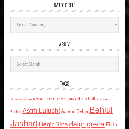
KATEGORITË
Kategoritë
ARKIV
Arkiv
TAGS
arben llalla
alfons Grishaj
Anton Cefa
asllan
albano kolonjari
Behlul
Astrit Lulushi
Aurenc Bebja
Bushati
Jashari
dalip greca
Beqir Sina
Elida