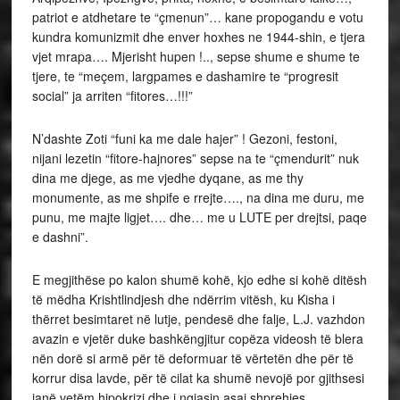
patriot e atdhetare te “çmenun”… kane propogandu e votu
kundra komunizmit dhe enver hoxhes ne 1944-shin, e tjera
vjet mrapa…. Mjerisht hupen !.., sepse shume e shume te
tjere, te “meçem, largpames e dashamire te “progresit
social” ja arriten “fitores…!!!”
N’dashte Zoti “funi ka me dale hajer” ! Gezoni, festoni,
nijani lezetin “fitore-hajnores” sepse na te “çmendurit” nuk
dina me djege, as me vjedhe dyqane, as me thy
monumente, as me shpife e rrejte…., na dina me duru, me
punu, me majte ligjet…. dhe… me u LUTE per drejtsi, paqe
e dashni”.
E megjithëse po kalon shumë kohë, kjo edhe si kohë ditësh
të mëdha Krishtlindjesh dhe ndërrim vitësh, ku Kisha i
thërret besimtaret në lutje, pendesë dhe falje, L.J. vazhdon
avazin e vjetër duke bashkëngjitur copëza videosh të blera
nën dorë si armë për të deformuar të vërtetën dhe për të
korrur disa lavde, për të cilat ka shumë nevojë por gjithsesi
janë vetëm hipokrizi dhe i ngjasin asaj shprehjes