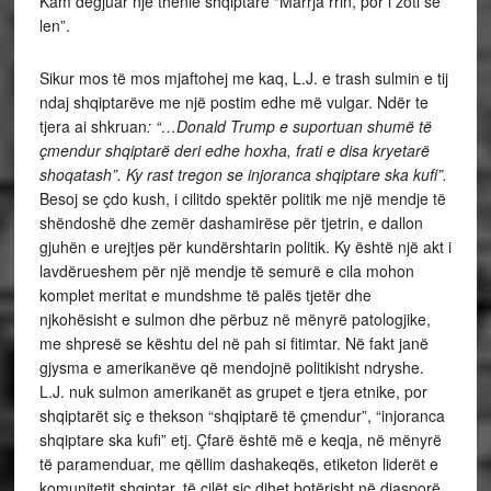
Kam dëgjuar një thënie shqiptare “Marrja rrin, por i zoti se
len”.
Sikur mos të mos mjaftohej me kaq, L.J. e trash sulmin e tij
ndaj shqiptarëve me një postim edhe më vulgar. Ndër te
tjera ai shkruan
: “…Donald Trump e suportuan shumë të
çmendur shqiptarë deri edhe hoxha, frati e disa kryetarë
shoqatash”. Ky rast tregon se injoranca shqiptare ska kufi”.
Besoj se çdo kush, i cilitdo spektër politik me një mendje të
shëndoshë dhe zemër dashamirëse për tjetrin, e dallon
gjuhën e urejtjes për kundërshtarin politik. Ky është një akt i
lavdërueshem për një mendje të semurë e cila mohon
komplet meritat e mundshme të palës tjetër dhe
njkohësisht e sulmon dhe përbuz në mënyrë patologjike,
me shpresë se kështu del në pah si fitimtar. Në fakt janë
gjysma e amerikanëve që mendojnë politikisht ndryshe.
L.J. nuk sulmon amerikanët as grupet e tjera etnike, por
shqiptarët siç e thekson “shqiptarë të çmendur”, “injoranca
shqiptare ska kufi” etj. Çfarë është më e keqja, në mënyrë
të paramenduar, me qëllim dashakeqës, etiketon liderët e
komunitetit shqiptar, të cilët siç dihet botërisht në diasporë