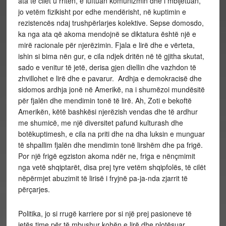
ata të cilët u rritën, e luftuan komunizmin dhe i mbijetuan,
jo vetëm fizikisht por edhe mendërisht, në kuptimin e
rezistencës ndaj trushpërlarjes kolektive. Sepse domosdo,
ka nga ata që akoma mendojnë se diktatura është një e
mirë racionale për njerëzimin. Fjala e lirë dhe e vërteta,
ishin si bima nën gur, e cila ndjek dritën në të gjitha skutat,
sado e venitur të jetë, derisa gjen diellin dhe vazhdon të
zhvillohet e lirë dhe e pavarur. Ardhja e demokracisë dhe
sidomos ardhja jonë në Amerikë, na i shumëzoi mundësitë
për fjalën dhe mendimin tonë të lirë. Ah, Zoti e bekoftë
Amerikën, këtë bashkësi njerëzish vendas dhe të ardhur
me shumicë, me një diversitet pafund kulturash dhe
botëkuptimesh, e cila na priti dhe na dha luksin e munguar
të shpallim fjalën dhe mendimin tonë lirshëm dhe pa frigë.
Por një frigë egziston akoma ndër ne, friga e nënçmimit
nga vetë shqiptarët, disa prej tyre vetëm shqipfolës, të cilët
nëpërmjet abuzimit të lirisë i fryjnë pa-ja-nda zjarrit të
përçarjes.
Politika, jo si rrugë karriere por si një prej pasioneve të
jetës time për të mbushur kohën e lirë dhe plotësuar