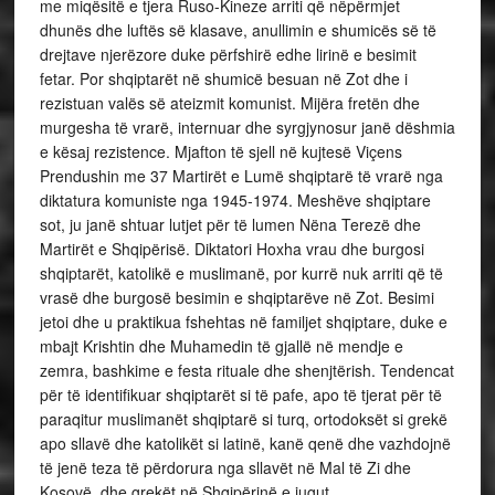
me miqësitë e tjera Ruso-Kineze arriti që nëpërmjet
dhunës dhe luftës së klasave, anullimin e shumicës së të
drejtave njerëzore duke përfshirë edhe lirinë e besimit
fetar. Por shqiptarët në shumicë besuan në Zot dhe i
rezistuan valës së ateizmit komunist. Mijëra fretën dhe
murgesha të vrarë, internuar dhe syrgjynosur janë dëshmia
e kësaj rezistence. Mjafton të sjell në kujtesë Viçens
Prendushin me 37 Martirët e Lumë shqiptarë të vrarë nga
diktatura komuniste nga 1945-1974. Meshëve shqiptare
sot, ju janë shtuar lutjet për të lumen Nëna Terezë dhe
Martirët e Shqipërisë. Diktatori Hoxha vrau dhe burgosi
shqiptarët, katolikë e muslimanë, por kurrë nuk arriti që të
vrasë dhe burgosë besimin e shqiptarëve në Zot. Besimi
jetoi dhe u praktikua fshehtas në familjet shqiptare, duke e
mbajt Krishtin dhe Muhamedin të gjallë në mendje e
zemra, bashkime e festa rituale dhe shenjtërish. Tendencat
për të identifikuar shqiptarët si të pafe, apo të tjerat për të
paraqitur muslimanët shqiptarë si turq, ortodoksët si grekë
apo sllavë dhe katolikët si latinë, kanë qenë dhe vazhdojnë
të jenë teza të përdorura nga sllavët në Mal të Zi dhe
Kosovë, dhe grekët në Shqipërinë e jugut.