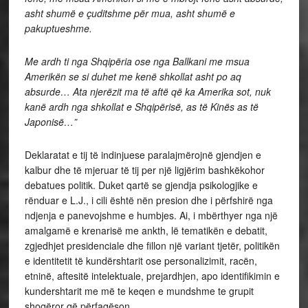
asht shumë e çuditshme për mua, asht shumë e
pakuptueshme.
Me ardh ti nga Shqipëria ose nga Ballkani me msua
Amerikën se si duhet me kenë shkollat asht po aq
absurde… Ata njerëzit ma të aftë që ka Amerika sot, nuk
kanë ardh nga shkollat e Shqipërisë, as të Kinës as të
Japonisë…”
Deklaratat e tij të indinjuese paralajmërojnë gjendjen e
kalbur dhe të mjeruar të tij per një ligjërim bashkëkohor
debatues politik. Duket qartë se gjendja psikologjike e
rënduar e L.J., i cili është nën presion dhe i përfshirë nga
ndjenja e panevojshme e humbjes. Ai, i mbërthyer nga një
amalgamë e krenarisë me ankth, lë tematikën e debatit,
zgjedhjet presidenciale dhe fillon një variant tjetër, politikën
e identitetit të kundërshtarit ose personalizimit, racën,
etninë, aftesitë intelektuale, prejardhjen, apo identifikimin e
kundershtarit me më te keqen e mundshme te grupit
shoqëror që përfaqëson.