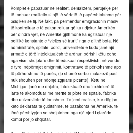
Komplet e pabazuar në realitet, denializëm, përpjekje për
të mohuar realitetin si një të vërtetë të papërshtatshme për
psiqikën së tij. Në fakt, pa përmendur emigracionin masiv
të kontrolluar e të pakontrolluar që ka ndjekur Amerikën
për qindra vjet, në Amerikë gjithmonë ka egzistuar nje
politikë konstante e “vjeljes së trurit” nga e gjithë bota. Në
administratë, spitale, polici, universitete e kudo janë një
armatë e tërë intelektualësh të ardhur, përfshi këtu edhe
nga viset shqiptare dhe të edukuar respektivisht në vendet
e tyre, nëpërmjet emigrimit, kontratave të përkohshme apo
të përhershme të punës, (jo shumë serbo-malazezë pasi
nuk shquhen për ndonjë zgjuarsi picante). Këtu në
Michigan janë me dhjetra, intelektualë dhe inxhinierë të
lartë të akomoduar me meritë të plotë në spitale, fabrika
dhe universitete të famshme. Te jemi realiste, kur dëgjon
këto deklarata të çuditshme, të pazakonta në Amerikë, të
lënë përshtypjen se shqiptohen nga një njeri i çfarëdo
kombi por jo shqiptar.