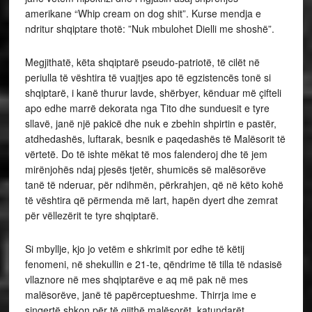
amerikane “Whip cream on dog shit”. Kurse mendja e
ndritur shqiptare thotë: ”Nuk mbulohet Dielli me shoshë”.
Megjithatë, këta shqiptarë pseudo-patriotë, të cilët në
periulla të vështira të vuajtjes apo të egzistencës tonë si
shqiptarë, i kanë thurur lavde, shërbyer, kënduar më çifteli
apo edhe marrë dekorata nga Tito dhe sunduesit e tyre
sllavë, janë një pakicë dhe nuk e zbehin shpirtin e pastër,
atdhedashës, luftarak, besnik e paqedashës të Malësorit të
vërtetë. Do të ishte mëkat të mos falenderoj dhe të jem
mirënjohës ndaj pjesës tjetër, shumicës së malësorëve
tanë të nderuar, për ndihmën, përkrahjen, që në këto kohë
të vështira që përmenda më lart, hapën dyert dhe zemrat
për vëllezërit te tyre shqiptarë.
Si mbyllje, kjo jo vetëm e shkrimit por edhe të këtij
fenomeni, në shekullin e 21-te, qëndrime të tilla të ndasisë
vllaznore në mes shqiptarëve e aq më pak në mes
malësorëve, janë të papërceptueshme. Thirrja ime e
sinqertë shkon për të gjithë malësorët, katundarët,