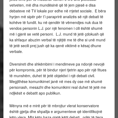
vetveten, më dha mundësinë që të jem pjesë e disa
debateve në TV lokale por edhe në rrjetet sociale. E bëra
hyrjen më sipër për t’i paraprirë analizës së një debati të
kohëve të fundit. ku në qendër të vëmendjes nuk dua të
vendos personin L.J. por një fenomen i cili është shumë
më i gjerë se vetë personi. L.J. mund të jetë çdokush që
ka shfaqur abuzim verbal të njëjtë me të dhe si unë mund
të jetë secili prej jush që ka qenë viktimë e kësaj dhune
verbale.
Diversireti dhe shkëmbimi i mendimeve pa ndonjë nevojë
për kompromis, për të bindur njeri tjetrin apo për një fitues
të munshëm, duhet të jetë objektivi i një debati civil.
Megjithëse komunikimet janë në mes dy ose më shumë
personash, mesazhi dhe komunikimi real duhet të jetë me
ndjkësit e debatit apo publikun.
Mënyra më e mirë për të mbrojtur vlerat konservatore
është gjetja dhe shpallja e argumenteve që identifikojnë
këto vlera. Mbi këto baza gjatë këtij debati, ndër të tjera