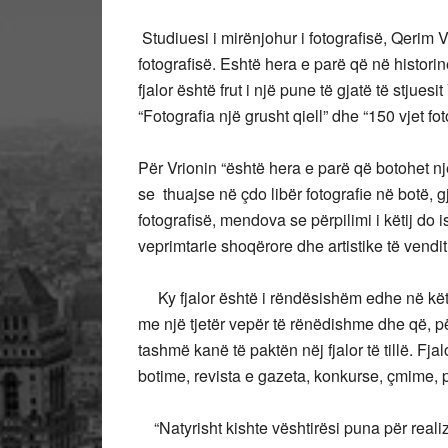
Studiuesi i mirënjohur i fotografisë, Qerim Vr
fotografisë. Eshtë hera e parë që në historinë 
fjalor është frut i një pune të gjatë të stjuesi
“Fotografia një grusht qiell” dhe “150 vjet fot
Për Vrionin “është hera e parë që botohet nj
se thuajse në çdo libër fotografie në botë, g
fotografisë, mendova se përpilimi i këtij do
veprimtarie shoqërore dhe artistike të vendi
Ky fjalor është i rëndësishëm edhe në këtë
me një tjetër vepër të rënëdishme dhe që, pë
tashmë kanë të paktën nëj fjalor të tillë. Fjal
botime, revista e gazeta, konkurse, çmime, p
“Natyrisht kishte vështirësi puna për realiz