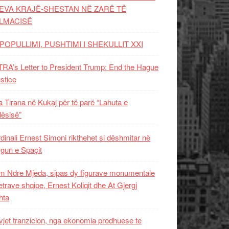
EVA KRAJË-SHESTAN NË ZARË TË
LMACISË
POPULLIMI, PUSHTIMI I SHEKULLIT XXI
RA’s Letter to President Trump: End the Hague
ustice
 Tirana në Kukaj për të parë “Lahuta e
ësisë”
dinali Ernest Simoni rikthehet si dëshmitar në
gun e Spaçit
 Ndre Mjeda, sipas dy figurave monumentale
letrave shqipe, Ernest Koliqit dhe At Gjergj
hta
vjet tranzicion, nga ekonomia prodhuese te