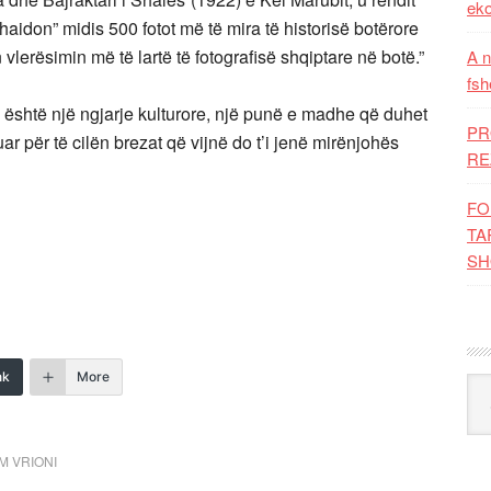
eko
aidon” midis 500 fotot më të mira të historisë botërore
n vlerësimin më të lartë të fotografisë shqiptare në botë.”
A n
fsh
ip është një ngjarje kulturore, një punë e madhe që duhet
PR
ar për të cilën brezat që vijnë do t’i jenë mirënjohës
RE
FO
TA
SH
nk
More
Kat
M VRIONI