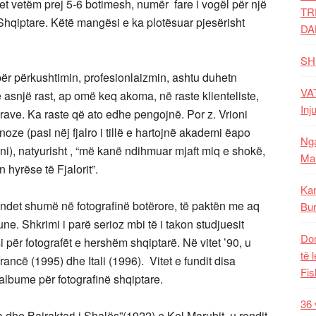
et vetëm prej 5-6 botimesh, numër fare i vogël për një
TR
 Shqiptare. Këtë mangësi e ka plotësuar pjesërisht
DA
SH
ër përkushtimin, profesionlaizmin, ashtu duhetn
VAT
në asnjë rast, ap omë keq akoma, në raste klienteliste,
Inj
rave. Ka raste që ato edhe pengojnë. Por z. Vrioni
ze (pasi nëj fjalro i tillë e hartojnë akademi ëapo
Nga
ni), natyurisht , “më kanë ndihmuar mjaft miq e shokë,
Mal
 hyrëse të Fjalorit”.
Kar
det shumë në fotografinë botërore, të paktën me aq
Bur
 une. Shkrimi i parë serioz mbi të i takon studjuesit
Dom
i për fotografët e hershëm shqiptarë. Në vitet ’90, u
të 
ncë (1995) dhe Itali (1996). Vitet e fundit disa
Fis
albume për fotografinë shqiptare.
36 
he Bajraktari i Shalës”(1922) e Kel Marubit, u rendit