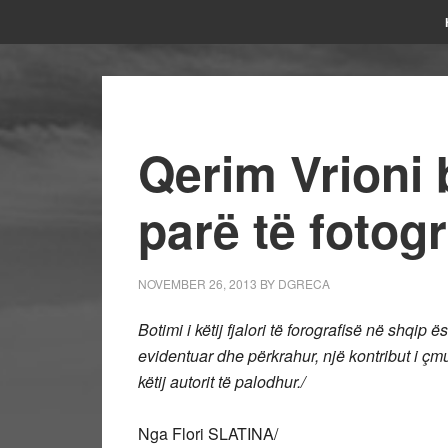
Qerim Vrioni b
parë të fotog
NOVEMBER 26, 2013
BY
DGRECA
Botimi i këtij fjalori të forografisë në shqip
evidentuar dhe përkrahur, një kontribut i çmu
këtij autorit të palodhur./
Nga Flori SLATINA/