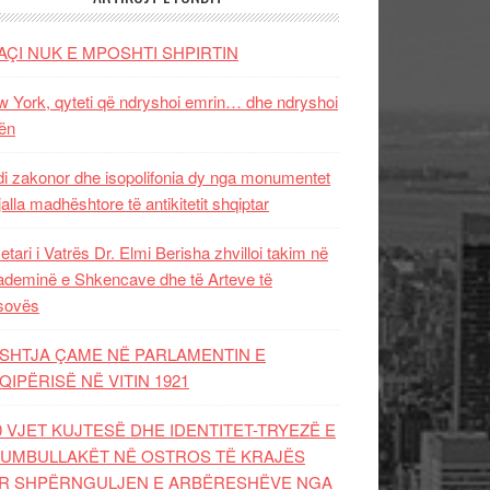
AÇI NUK E MPOSHTI SHPIRTIN
 York, qyteti që ndryshoi emrin… dhe ndryshoi
ën
i zakonor dhe isopolifonia dy nga monumentet
jalla madhështore të antikitetit shqiptar
etari i Vatrës Dr. Elmi Berisha zhvilloi takim në
deminë e Shkencave dhe të Arteve të
sovës
SHTJA ÇAME NË PARLAMENTIN E
QIPËRISË NË VITIN 1921
0 VJET KUJTESË DHE IDENTITET-TRYEZË E
UMBULLAKËT NË OSTROS TË KRAJËS
R SHPËRNGULJEN E ARBËRESHËVE NGA