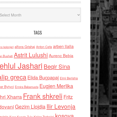
iv
TAGS
arben llalla
alfons Grishaj
Anton Cefa
no kolonjari
Astrit Lulushi
Aurenc Bebja
an Bushati
ehlul Jashari
Beqir Sina
alip greca
Elida Buçpapaj
Elmi Berisha
Eugjen Merlika
er Bytyci
Ermira Babamusta
Frank shkreli
hri Xharra
Fritz
Ilir Levonja
Gezim Llojdia
dovani
kosova
rviste
Kolec Traboini
Keze Kozeta Zylo