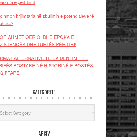
nomia e përfitimit
dihmon krijimtaria në zbulimin e potencialeve të
ehura?
OF. AHMET QERIQI DHE EPOKA E
ZISTENCЁS DHE LUFTЁS PЁR LIRI!
RMAT ALTERNATIVE TË EVIDENTIMIT TË
RIFËS POSTARE NË HISTORINË E POSTËS
QIPTARE
KATEGORITË
egoritë
ARKIV