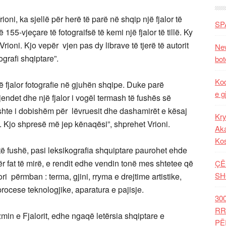
ioni, ka sjellë për herë të parë në shqip një fjalor të
SP
155-vjeçare të fotograifsë të kemi një fjalor të tillë. Ky
t Vrioni. Kjo vepër vjen pas dy librave të tjerë të autorit
New
ografi shqiptare”.
bot
Kod
ë fjalor fotografie në gjuhën shqipe. Duke parë
e g
jendet dhe një fjalor i vogël termash të fushës së
 ishte i dobishëm për lëvruesit dhe dashamirët e kësaj
Kry
t. Kjo shpresë më jep kënaqësi”, shprehet Vrioni.
Aka
Ko
 fushë, pasi leksikografia shquiptare paurohet ehde
r fat të mirë, e rendit edhe vendin tonë mes shtetee që
ÇË
SH
ori përmban : terma, gjini, rryma e drejtime artistike,
rocese teknologjike, aparatura e pajisje.
30
RR
min e Fjalorit, edhe ngaqë letërsia shqiptare e
PË