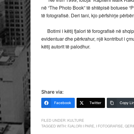
në “The Photo Book” të shtëpisë botuese “Ph
të fotografisë. Deri tani, kjo përfshirje përbë
Botimi i këtij fjalori të forografisë në shq
evidentuar dhe përkrahur, një kontribut i çmu
këtij autorit të palodhur.
Share via:
Facebook
Twitter
Copy Li
FILED UNDER:
KULTURE
TAGGED WITH:
FJALORI I PARE
,
I FOTOGRAFISE
,
QERI