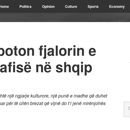
Home
Politics
Opinion
Culture
Sports
Economy
oton fjalorin e
rafisë në shqip
 është një ngjarje kulturore, një punë e madhe që duhet
ar për të cilën brezat që vijnë do t’i jenë mirënjohës