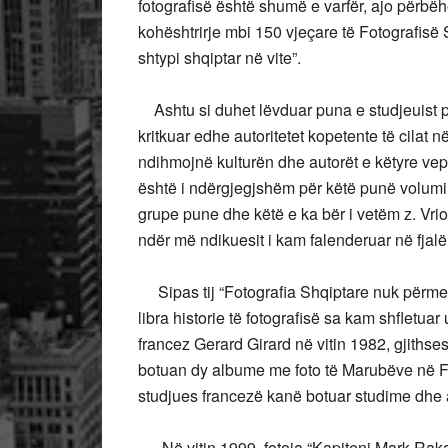
fotografisë është shumë e varfër, ajo përbëh
kohështrirje mbi 150 vjeçare të Fotografisë
shtypi shqiptar në vite”.
Ashtu si duhet lëvduar puna e studjeuist p
kritkuar edhe autoritetet kopetente të cilat 
ndihmojnë kulturën dhe autorët e këtyre vep
është i ndërgjegjshëm për këtë punë volumino
grupe pune dhe këtë e ka bër i vetëm z. Vrio
ndër më ndikuesit i kam falenderuar në fjalën
Sipas tij “Fotografia Shqiptare nuk përmen
libra historie të fotografisë sa kam shfletuar
francez Gerard Girard në vitin 1982, gjithses
botuan dy albume me foto të Marubëve në Fra
studjues francezë kanë botuar studime dhe 
Në vitin 1999, fotoja “Kapiteni Mark Raka d