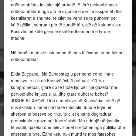
ndërkombëtar, instaloi një armatë të tërë mekanizmash
ndërkombëtarë nga ata të sigurisë e deri te ekspertët dhe
këshilltarët e shumtë, të cilët në vend se të punonin për
këtë qëllim, vepruan për të kundërtën, gjë që katandisja e
Kosovës në këtë gjendje është edhe meritë e tyre e
madhe!
Në farsën mediale nuk mund të mos fajësohet edhe faktori
ndërkombëtar
Elida Buçpapaj: Në Bundestag u përmend edhe liria e
mediave, e cila në Kosovë është pothuaj 100 % e
komprometuar, çfarë do të thotë kjo për një gazetar me
përvojë dhe krijues si ju, dhe çfarë duhet të bëhet?
JUSUF BUXHOVI: Liria e mediave në Kosovë ka kohë që
nuk ekziston. Kemi një farsë mediale, fund e krye në
sherbim të bosëve politikë, të cilët e kanë degraduar
profesionin e gazetarit tmerrësisht! Me ndonjë përjashtim
të vogël, gazetat dhe televizionet drejtohen nga politika dhe
interesat e tyre. Edhe këtu nuk mund të mos fajësohet