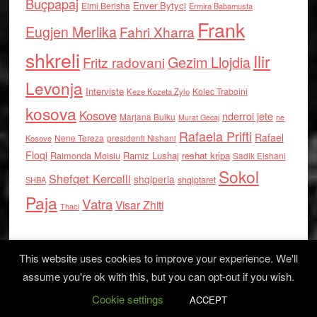
Buçpapaj
Enver Bytyci
Elmi Berisha
Ermira Babamusta
Frank
Eugjen Merlika
Fahri Xharra
shkreli
Ilir
Gezim Llojdia
Fritz radovani
Levonja
Interviste
Kolec Traboini
Keze Kozeta Zylo
kosova
Kosove
nderroi jete
Marjana Bulku
ne
Murat Gecaj
Rafaela Prifti
Rafael
Nene Tereza
Kosove
presidenti Nishani
Floqi
Raimonda Moisiu
Ramiz Lushaj
reshat kripa
Sadik Elshani
Sokol
Shefqet Kercelli
shqiperia
shqiptaret
SHBA
Paja
Vatra
Visar Zhiti
Thaci
This website uses cookies to improve your experience. We'll
assume you're ok with this, but you can opt-out if you wish.
Cookie settings
Log in
ACCEPT