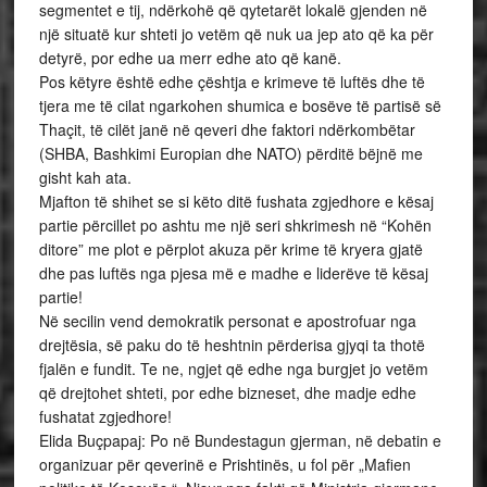
segmentet e tij, ndërkohë që qytetarët lokalë gjenden në
një situatë kur shteti jo vetëm që nuk ua jep ato që ka për
detyrë, por edhe ua merr edhe ato që kanë.
Pos këtyre është edhe çështja e krimeve të luftës dhe të
tjera me të cilat ngarkohen shumica e bosëve të partisë së
Thaçit, të cilët janë në qeveri dhe faktori ndërkombëtar
(SHBA, Bashkimi Europian dhe NATO) përditë bëjnë me
gisht kah ata.
Mjafton të shihet se si këto ditë fushata zgjedhore e kësaj
partie përcillet po ashtu me një seri shkrimesh në “Kohën
ditore” me plot e përplot akuza për krime të kryera gjatë
dhe pas luftës nga pjesa më e madhe e liderëve të kësaj
partie!
Në secilin vend demokratik personat e apostrofuar nga
drejtësia, së paku do të heshtnin përderisa gjyqi ta thotë
fjalën e fundit. Te ne, ngjet që edhe nga burgjet jo vetëm
që drejtohet shteti, por edhe bizneset, dhe madje edhe
fushatat zgjedhore!
Elida Buçpapaj: Po në Bundestagun gjerman, në debatin e
organizuar për qeverinë e Prishtinës, u fol për „Mafien