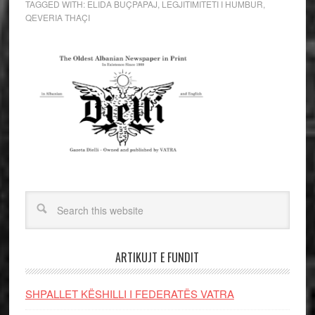
TAGGED WITH:
ELIDA BUÇPAPAJ
,
LEGJITIMITETI I HUMBUR
,
QEVERIA THAÇI
ARTIKUJT E FUNDIT
SHPALLET KËSHILLI I FEDERATËS VATRA