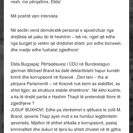
nesh, me përqafime, Elida“
Më poshtë vjen intervista.
Në secilin vend demokratik personat e apostrofuar nga
drejtësia së paku do të heshtnin – tek ne, ngjet që edhe
nga burgjet jo vetëm që drejtohet shteti, por edhe bizneset,
dhe madje edhe fushatat zgjedhore!
Elida Buçpapaj: Përfaqësuesi i CDU në Bundestagun
gjerman Michael Brand ka dalë deklaritivisht hapur kundër
krimit dhe korrupsionit në Kosovë. „Deri tani – tha ai
përpara Parlamentit – në Kosovë nuk kemi as stabilitet, as
shtet ligjor, as struktura stabile shtetërore“. Në këto kushte,
a ka të drejtë partia e Hashim Thaçit të pretendojë fitore të
zgjedhjeve ?
JUSUF BUXHOVI: Edhe pa vlerësimet e qëlluara te zotit M.
Brand, qeveria Thaçi qysh moti e ka humbur legjitimitetin
qeverisës. Mjafton të shihet shkalla e korrupsionit, pastaj
kriminaliteti dhe dukuri të tjera ku shteti zhvatet në të gjitha