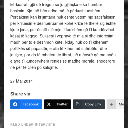
kërkuarat, gjë që tregon se jo gjithçka e ka humbur
besimin. Kjo më bën edhe më të përkushtueshëm.
Përcaktimi kah krijimtaria nuk është vetëm një satisfaksion
për krijuesin e dëshpëruar në kohë krize të thellë siç është
kjo e jona, por është një mjet i fuqishëm që t’i kundërvihet
kësaj të keqeje. Suksesi i veprave të mia si dhe interesimi i
madh për to e dëshmon këtë. Ndaj, nuk do t’i kthehem
politikës së papastër, e cila të kthen në shërbëtor dhe
jeniçer, por do të mbetem te librat, në mënyrë që me anën
e tyre t’i kundërvihem rënies së madhe morale, shoqërore
në për të cilën po kalojmë.
27 Maj 2014
Share via:
Facebook
Twitter
Copy Link
More
FILED UNDER:
INTERVISTE