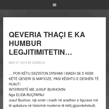
QEVERIA THAÇI E KA
HUMBUR
LEGJITIMITETIN…
MAY 27, 2014
BY
DGRECA
… POR KËTU EKZISTON DYSHIMI I MADH SE E KEMI
KËTË QEVERI SI MAFIOZE, PASI KËSHTU E DESHËN TË
HUAJT/
INTERVISTË ME JUSUF BUXHOVIN/
Nga ELIDA BUÇPAPAJ/
Jusuf Buxhovi, një emër i madh në aradhen e figurave më
të spikatura në historinë moderne të këtij gjysmëshekulli,