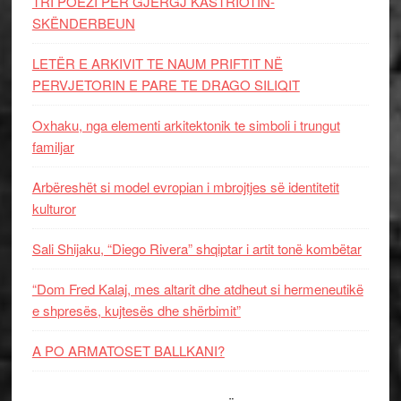
TRI POEZI PËR GJERGJ KASTRIOTIN-
SKËNDERBEUN
LETËR E ARKIVIT TE NAUM PRIFTIT NË
PERVJETORIN E PARE TE DRAGO SILIQIT
Oxhaku, nga elementi arkitektonik te simboli i trungut
familjar
Arbëreshët si model evropian i mbrojtjes së identitetit
kulturor
Sali Shijaku, “Diego Rivera” shqiptar i artit tonë kombëtar
“Dom Fred Kalaj, mes altarit dhe atdheut si hermeneutikë
e shpresës, kujtesës dhe shërbimit”
A PO ARMATOSET BALLKANI?