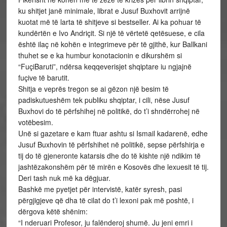
ku shitjet janë minimale, librat e Jusuf Buxhovit arrijnë
kuotat më të larta të shitjeve si bestseller. Ai ka pohuar të
kundërtën e Ivo Andriçit. Si një të vërtetë qetësuese, e cila
është ilaç në kohën e integrimeve për të gjithë, kur Ballkani
thuhet se e ka humbur konotacionin e dikurshëm si
“FuçiBaruti”, ndërsa keqqeverisjet shqiptare iu ngjajnë
fuçive të barutit.
Shitja e veprës tregon se ai gëzon një besim të
padiskutueshëm tek publiku shqiptar, i cili, nëse Jusuf
Buxhovi do të përfshihej në politikë, do t’i shndërrohej në
votëbesim.
Unë si gazetare e kam ftuar ashtu si Ismail kadarenë, edhe
Jusuf Buxhovin të përfshihet në politikë, sepse përfshirja e
tij do të gjeneronte katarsis dhe do të kishte një ndikim të
jashtëzakonshëm për të mirën e Kosovës dhe lexuesit të tij.
Deri tash nuk më ka dëgjuar.
Bashkë me pyetjet për intervistë, katër syresh, pasi
përgjigjeve që dha të cilat do t’i lexoni pak më poshtë, i
dërgova këtë shënim:
“I nderuari Profesor, ju falënderoj shumë. Ju jeni emri i