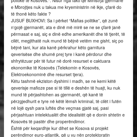
politike të Kosovës.“. Nisur nga fakti që Ministrja gjermane
e Mbrojtjes nuk u takua me kryeministrin në ikje, çfarë do
të thonë këto fakte ?
JUSUF BUXHOVI: Sa i përket “Mafias politike”, që zunë
n‘gojë gjermanët, ata e dinë më mirë se ne se çfarë janë
përmasat e saj, siç e dinë edhe amerikanët dhe të tjerët, të
cilët, megjithatë nuk mund të bëjnë vetëm me gisht, siç po
bëjnë tani, kur ata kanë përkrahur këto garnitura
qeverisëse dhe shumë prej tyre i kanë përdorur dhe
shfrytëzuar për të futur në dorë resurset e caktuara
ekonomike të Kosovës (Telekomin e Kosovës,
Elektroekonominë dhe resurset tjera).
Këtu tashmë ekziston dyshimi i madh, se ne kemi këtë
qeverisje mafioze pse si të tillë e deshën të huajt, ku nuk
mund të përjashtohen as gjermanët, që kanë të
përzgjedhurit e tyre në këtë lëmsh kriminal, të cilët i futën
në lojë qysh para luftës dhe veçmas gjatë saj, pasi
përjashtuan intelektualët dhe idealistët që e donin shtetin e
Kosovës të pastër dhe properëndimor.
Është për keqardhje kur dihet se Kosova si projekt
perëndimor euro-atlantik, që u vu nën protektoratin