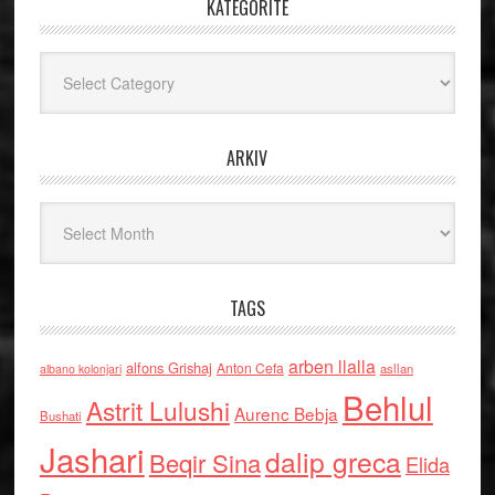
KATEGORITË
Kategoritë
ARKIV
Arkiv
TAGS
arben llalla
alfons Grishaj
Anton Cefa
asllan
albano kolonjari
Behlul
Astrit Lulushi
Aurenc Bebja
Bushati
Jashari
dalip greca
Beqir Sina
Elida