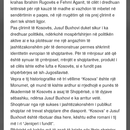
krahas Ibrahim Rugovës e Fehmi Aganit, të cilët i dredhuan
letërsisë për një kauzë të madhe si vazhdon të mbetet në
sendërtimin e paqes, në një rrugëtim që nis prej çlirimit e
deri tek shteti ligjor.
Pas çlirimit të Kosovës, Jusuf Buxhovi duket sikur i ka
dredhuar politikës, ndërkohë mospërfshirjen në politikën
aktive ai e ka plotësuar me një angazhim të
jashtëzakonshëm për të demonstruar permes shkrimit
identitetin evropian të shqiptarëve. Për të rrënjosur atë që
është synuar të çrrënjoset, rrënjët e shqiptarëve, produkt i
së cilës ishte edhe lufta e Kosovës, si e fundit pas
shpërbërjes së ish-Jugosllavisë.
Vepra e tij historiografike në tri vëllime “Kosova” ështe një
Monumet, që mund të kishte ardhur si rrjedhojë e punës të
Akademisë të Kosovës a asaj të Shqipërisë, o të dyjave
sëbashku, ndërsa Jusuf Buxhovi e ka arritur vetë.
Shoqëruar nga një sukses i jashtëzakonshëm i publikut
shqiptar në trevat shqiptare dhe diasporë. “Kosova” e Jusuf
Buxhovit është ribotuar disa here, kështu edhe romani i tij
më i ri “Jeniçeri i fundit”.
Pikërisht në kohën më të zezë të krizës për librin shqiptar,