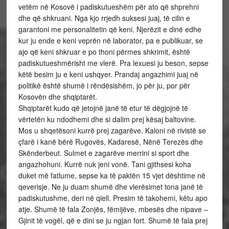
vetëm në Kosovë i padiskutueshëm për ato që shprehni
dhe që shkruani. Nga kjo rrjedh suksesi juaj, të cilin e
garantoni me personalitetin që keni. Njerëzit e dinë edhe
kur ju ende e keni veprën në laborator, pa e publikuar, se
ajo që keni shkruar e po thoni përmes shkrimit, është
padiskutueshmërisht me vlerë. Pra lexuesi ju beson, sepse
këtë besim ju e keni ushqyer. Prandaj angazhimi juaj në
politikë është shumë i rëndësishëm, jo për ju, por për
Kosovën dhe shqiptarët.
Shqiptarët kudo që jetojnë janë të etur të dëgjojnë të
vërtetën ku ndodhemi dhe si dalim prej kësaj baltovine.
Mos u shqetësoni kurrë prej zagarëve. Kaloni në rivistë se
çfarë i kanë bërë Rugovës, Kadaresë, Nënë Terezës dhe
Skënderbeut. Sulmet e zagarëve merrini si sport dhe
angazhohuni. Kurrë nuk jeni vonë. Tani gjithsesi koha
duket më fatlume, sepse ka të paktën 15 vjet dështime në
qeverisje. Ne ju duam shumë dhe vlerësimet tona janë të
padiskutushme, deri në qiell. Presim të takohemi, këtu apo
atje. Shumë të fala Zonjës, fëmijëve, mbesës dhe nipave –
Gjinit të vogël, që e dini se ju ngjan fort. Shumë të fala prej