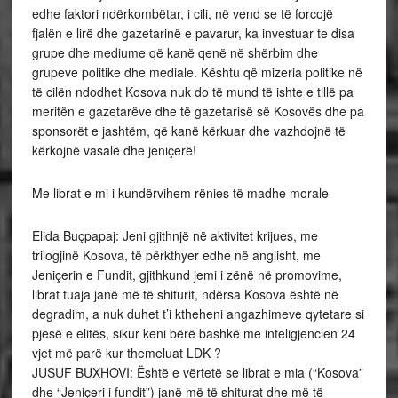
edhe faktori ndërkombëtar, i cili, në vend se të forcojë
fjalën e lirë dhe gazetarinë e pavarur, ka investuar te disa
grupe dhe mediume që kanë qenë në shërbim dhe
grupeve politike dhe mediale. Kështu që mizeria politike në
të cilën ndodhet Kosova nuk do të mund të ishte e tillë pa
meritën e gazetarëve dhe të gazetarisë së Kosovës dhe pa
sponsorët e jashtëm, që kanë kërkuar dhe vazhdojnë të
kërkojnë vasalë dhe jeniçerë!
Me librat e mi i kundërvihem rënies të madhe morale
Elida Buçpapaj: Jeni gjithnjë në aktivitet krijues, me
trilogjinë Kosova, të përkthyer edhe në anglisht, me
Jeniçerin e Fundit, gjithkund jemi i zënë në promovime,
librat tuaja janë më të shiturit, ndërsa Kosova është në
degradim, a nuk duhet t’i ktheheni angazhimeve qytetare si
pjesë e elitës, sikur keni bërë bashkë me inteligjencien 24
vjet më parë kur themeluat LDK ?
JUSUF BUXHOVI: Është e vërtetë se librat e mia (“Kosova”
dhe “Jeniçeri i fundit”) janë më të shiturat dhe më të