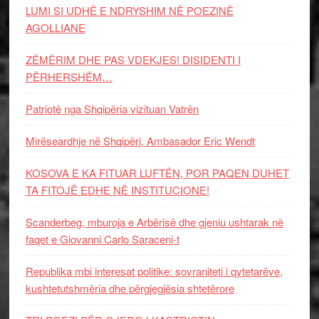
LUMI SI UDHË E NDRYSHIM NË POEZINË
AGOLLIANE
ZËMËRIM DHE PAS VDEKJES! DISIDENTI I
PËRHERSHËM…
Patriotë nga Shqipëria vizituan Vatrën
Mirëseardhje në Shqipëri, Ambasador Eric Wendt
KOSOVA E KA FITUAR LUFTËN, POR PAQEN DUHET
TA FITOJË EDHE NË INSTITUCIONE!
Scanderbeg, mburoja e Arbërisë dhe gjeniu ushtarak në
faqet e Giovanni Carlo Saraceni-t
Republika mbi interesat politike: sovraniteti i qytetarëve,
kushtetutshmëria dhe përgjegjësia shtetërore