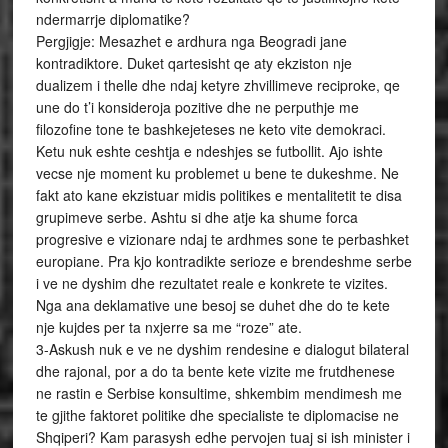
ndermarrje diplomatike?
Pergjigje: Mesazhet e ardhura nga Beogradi jane
kontradiktore. Duket qartesisht qe aty ekziston nje
dualizem i thelle dhe ndaj ketyre zhvillimeve reciproke, qe
une do t’i konsideroja pozitive dhe ne perputhje me
filozofine tone te bashkejeteses ne keto vite demokraci.
Ketu nuk eshte ceshtja e ndeshjes se futbollit. Ajo ishte
vecse nje moment ku problemet u bene te dukeshme. Ne
fakt ato kane ekzistuar midis politikes e mentalitetit te disa
grupimeve serbe. Ashtu si dhe atje ka shume forca
progresive e vizionare ndaj te ardhmes sone te perbashket
europiane. Pra kjo kontradikte serioze e brendeshme serbe
i ve ne dyshim dhe rezultatet reale e konkrete te vizites.
Nga ana deklamative une besoj se duhet dhe do te kete
nje kujdes per ta nxjerre sa me “roze” ate.
3-Askush nuk e ve ne dyshim rendesine e dialogut bilateral
dhe rajonal, por a do ta bente kete vizite me frutdhenese
ne rastin e Serbise konsultime, shkembim mendimesh me
te gjithe faktoret politike dhe specialiste te diplomacise ne
Shqiperi? Kam parasysh edhe pervojen tuaj si ish minister i