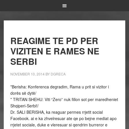
REAGIME TE PD PER
VIZITEN E RAMES NE
SERBI
NOVEMBER 10, 2014
BY
DGRECA
*Berisha: Konferenca degradim, Rama u prit si vizitor i
dorës së dytë/
* TRITAN SHEHU: Viti “Zero” nuk fillon sot per maredheniet
Shqiperi-Serbi!/
Dr. SALI BERISHA, ka reaguar permes rrjetit social
Facebook. ai e ka zhvelresuar ate qe po bejne mediat apo
rrjetet sociale, duke e vleresuar si qendrim burreror e