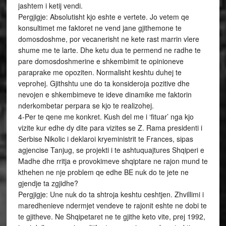
jashtem i ketij vendi.
Pergjigje: Absolutisht kjo eshte e vertete. Jo vetem qe
konsultimet me faktoret ne vend jane gjithemone te
domosdoshme, por vecanerisht ne kete rast marrin vlere
shume me te larte. Dhe ketu dua te permend ne radhe te
pare domosdoshmerine e shkembimit te opinioneve
paraprake me opoziten. Normalisht keshtu duhej te
veprohej. Gjithshtu une do ta konsideroja pozitive dhe
nevojen e shkembimeve te ideve dinamike me faktorin
nderkombetar perpara se kjo te realizohej.
4-Per te qene me konkret. Kush del me i ‘fituar’ nga kjo
vizite kur edhe dy dite para vizites se Z. Rama presidenti i
Serbise Nikolic i deklaroi kryeministrit te Frances, sipas
agjencise Tanjug, se projekti i te ashtuquajtures Shqiperi e
Madhe dhe rritja e provokimeve shqiptare ne rajon mund te
kthehen ne nje problem qe edhe BE nuk do te jete ne
gjendje ta zgjidhe?
Pergjigje: Une nuk do ta shtroja keshtu ceshtjen. Zhvillimi i
maredhenieve ndermjet vendeve te rajonit eshte ne dobi te
te gjitheve. Ne Shqipetaret ne te gjithe keto vite, prej 1992,