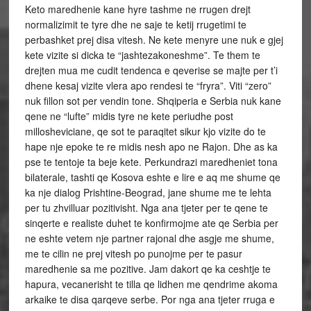
Keto maredhenie kane hyre tashme ne rrugen drejt
normalizimit te tyre dhe ne saje te ketij rrugetimi te
perbashket prej disa vitesh. Ne kete menyre une nuk e gjej
kete vizite si dicka te “jashtezakoneshme”. Te them te
drejten mua me cudit tendenca e qeverise se majte per t’i
dhene kesaj vizite vlera apo rendesi te “fryra”. Viti “zero”
nuk fillon sot per vendin tone. Shqiperia e Serbia nuk kane
qene ne “lufte” midis tyre ne kete periudhe post
millosheviciane, qe sot te paraqitet sikur kjo vizite do te
hape nje epoke te re midis nesh apo ne Rajon. Dhe as ka
pse te tentoje ta beje kete. Perkundrazi maredheniet tona
bilaterale, tashti qe Kosova eshte e lire e aq me shume qe
ka nje dialog Prishtine-Beograd, jane shume me te lehta
per tu zhvilluar pozitivisht. Nga ana tjeter per te qene te
sinqerte e realiste duhet te konfirmojme ate qe Serbia per
ne eshte vetem nje partner rajonal dhe asgje me shume,
me te cilin ne prej vitesh po punojme per te pasur
maredhenie sa me pozitive. Jam dakort qe ka ceshtje te
hapura, vecanerisht te tilla qe lidhen me qendrime akoma
arkaike te disa qarqeve serbe. Por nga ana tjeter rruga e