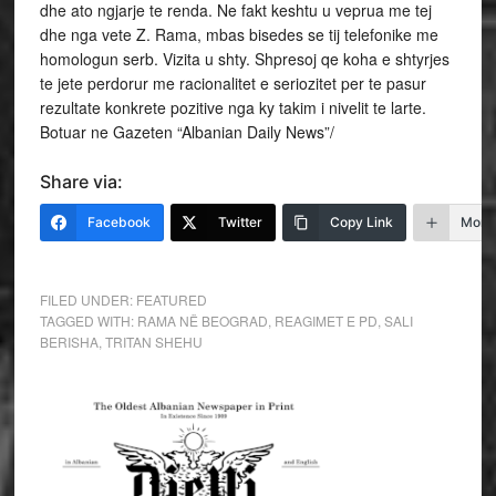
dhe ato ngjarje te renda. Ne fakt keshtu u veprua me tej
dhe nga vete Z. Rama, mbas bisedes se tij telefonike me
homologun serb. Vizita u shty. Shpresoj qe koha e shtyrjes
te jete perdorur me racionalitet e seriozitet per te pasur
rezultate konkrete pozitive nga ky takim i nivelit te larte.
Botuar ne Gazeten “Albanian Daily News”/
Share via:
Facebook
Twitter
Copy Link
More
FILED UNDER:
FEATURED
TAGGED WITH:
RAMA NË BEOGRAD
,
REAGIMET E PD
,
SALI
BERISHA
,
TRITAN SHEHU