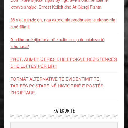
letrave shqipe, Ernest Koliqit dhe At Gjergj Fishta
36 vjet tranzicion, nga ekonomia prodhuese te ekonomia
e përfitimit
A ndihmon krijimtaria në zbulimin e potencialeve të
fshehura?
PROF. AHMET QERIQI DHE EPOKA E REZISTENCЁS
DHE LUFTЁS PЁR LIRI!
FORMAT ALTERNATIVE TË EVIDENTIMIT TË
TARIFËS POSTARE NË HISTORINË E POSTËS
SHQIPTARE
KATEGORITË
Kategoritë