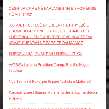
ÇËSHTJA ÇAME NË PARLAMENTIN E SHQIPËRISË
NË VITIN 1921
300 VJET KUJTESË DHE IDENTITET-TRYEZË E
RRUMBULLAKËT NË OSTROS TË KRAJËS PËR
SHPËRNGULJEN E ARBËRESHËVE NGA TREVA
KRAJË-SHESTAN NË ZARË TË DALMACISË
SHPOPULLIMI, PUSHTIMI I SHEKULLIT XXI
VATRA’s Letter to President Trump: End the Hague
Injustice
Nga Tirana në Kukaj për të parë “Lahuta e Malësisë”
Kardinali Ernest Simoni rikthehet si dëshmitar në Burgun
e Spaçit
Dom Ndre Mjeda, sipas dy figurave monumentale të