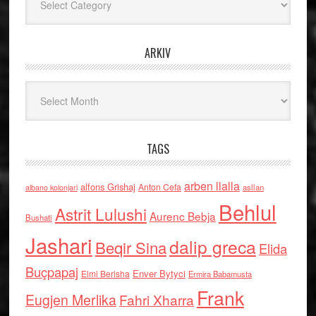
ARKIV
Arkiv
TAGS
arben llalla
alfons Grishaj
Anton Cefa
asllan
albano kolonjari
Behlul
Astrit Lulushi
Aurenc Bebja
Bushati
Jashari
dalip greca
Beqir Sina
Elida
Buçpapaj
Enver Bytyci
Elmi Berisha
Ermira Babamusta
Frank
Eugjen Merlika
Fahri Xharra