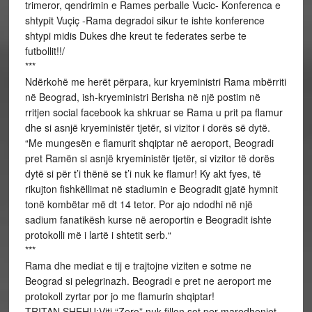
trimeror, qendrimin e Rames perballe Vucic- Konferenca e
shtypit Vuçiç -Rama degradoi sikur te ishte konference
shtypi midis Dukes dhe kreut te federates serbe te
futbollit!!/
***
Ndërkohë me herët përpara, kur kryeministri Rama mbërriti
në Beograd, ish-kryeministri Berisha në një postim në
rritjen social facebook ka shkruar se Rama u prit pa flamur
dhe si asnjë kryeministër tjetër, si vizitor i dorës së dytë.
“Me mungesën e flamurit shqiptar në aeroport, Beogradi
pret Ramën si asnjë kryeministër tjetër, si vizitor të dorës
dytë si për t’i thënë se t’i nuk ke flamur! Ky akt fyes, të
rikujton fishkëllimat në stadiumin e Beogradit gjatë hymnit
tonë kombëtar më dt 14 tetor. Por ajo ndodhi në një
sadium fanatikësh kurse në aeroportin e Beogradit ishte
protokolli më i lartë i shtetit serb.“
***
Rama dhe mediat e tij e trajtojne viziten e sotme ne
Beograd si pelegrinazh. Beogradi e pret ne aeroport me
protokoll zyrtar por jo me flamurin shqiptar!
TRITAN SHEHU:Viti “Zero” nuk fillon sot per maredheniet