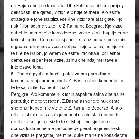
ne Rajon dhe jo e kunderta. Dhe kete e kemi bere prej dy
dekadash, me qetesi, vizion e bindje te thelle. Kjo eshte
strategjia e jone stabilizuese dhe vizionare afat gjate. Kjo
nuk filllon sot me viziten e Z.Rama ne Beograd. Kjo vizite
duhet te ndertohej e konsiderohet vecse si nje hap tjeter ne
kete shtegtim. Cdo perpjekje per te tranzmetuar mesazhin
e gabuar sikur neve vecse sot po fillojme te luajme nje rol
te tille ne Rajon, jo vetem qe eshte iracionale, por eshte
demtuese si per kete vizite, ashtu dhe ndaj meritave e
interesave tona.
5- Dhe nje pyetje e fundit, pak jave me pare disa e
komentuan nje prononcim te Z. Basha si nje kundershtim
te kesaj vizite. Komenti i juaj?
Pergjigje: Ato komente nuk ishin aspak te sakta dhe as ne
perputhje me te verteten. Z.Basha asnjehere nuk eshte
shprehur kunder nje vizite te Z.Rama ne Beograd. Ai ato
dite tensioni mbas asaj qe ndodhi ne ate stadium me te
drejte kerkoi qe ajo vizite te shtyhej. Dhe kjo ishte e
domosdoshme ne ate periudhe qe gjerat te qetesoheshin
dhe vizita te pregatitej me mire, duke marre ne konsiderate