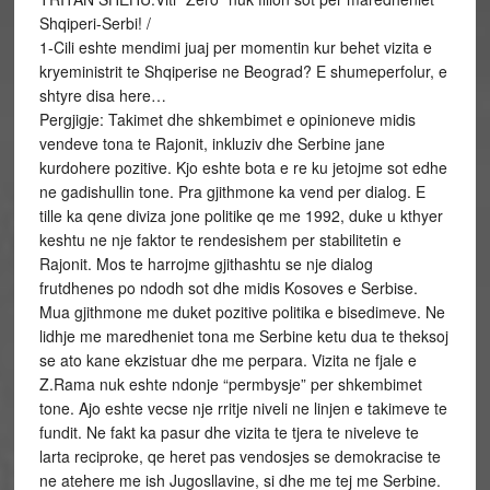
Shqiperi-Serbi! /
1-Cili eshte mendimi juaj per momentin kur behet vizita e
kryeministrit te Shqiperise ne Beograd? E shumeperfolur, e
shtyre disa here…
Pergjigje: Takimet dhe shkembimet e opinioneve midis
vendeve tona te Rajonit, inkluziv dhe Serbine jane
kurdohere pozitive. Kjo eshte bota e re ku jetojme sot edhe
ne gadishullin tone. Pra gjithmone ka vend per dialog. E
tille ka qene diviza jone politike qe me 1992, duke u kthyer
keshtu ne nje faktor te rendesishem per stabilitetin e
Rajonit. Mos te harrojme gjithashtu se nje dialog
frutdhenes po ndodh sot dhe midis Kosoves e Serbise.
Mua gjithmone me duket pozitive politika e bisedimeve. Ne
lidhje me maredheniet tona me Serbine ketu dua te theksoj
se ato kane ekzistuar dhe me perpara. Vizita ne fjale e
Z.Rama nuk eshte ndonje “permbysje” per shkembimet
tone. Ajo eshte vecse nje rritje niveli ne linjen e takimeve te
fundit. Ne fakt ka pasur dhe vizita te tjera te niveleve te
larta reciproke, qe heret pas vendosjes se demokracise te
ne atehere me ish Jugosllavine, si dhe me tej me Serbine.