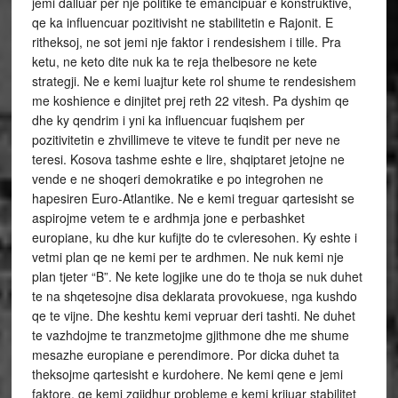
jemi dalluar per nje politike te emancipuar e konstruktive,
qe ka influencuar pozitivisht ne stabilitetin e Rajonit. E
ritheksoj, ne sot jemi nje faktor i rendesishem i tille. Pra
ketu, ne keto dite nuk ka te reja thelbesore ne kete
strategji. Ne e kemi luajtur kete rol shume te rendesishem
me koshience e dinjitet prej reth 22 vitesh. Pa dyshim qe
dhe ky qendrim i yni ka influencuar fuqishem per
pozitivitetin e zhvillimeve te viteve te fundit per neve ne
teresi. Kosova tashme eshte e lire, shqiptaret jetojne ne
vende e ne shoqeri demokratike e po integrohen ne
hapesiren Euro-Atlantike. Ne e kemi treguar qartesisht se
aspirojme vetem te e ardhmja jone e perbashket
europiane, ku dhe kur kufijte do te cvleresohen. Ky eshte i
vetmi plan qe ne kemi per te ardhmen. Ne nuk kemi nje
plan tjeter “B”. Ne kete logjike une do te thoja se nuk duhet
te na shqetesojne disa deklarata provokuese, nga kushdo
qe te vijne. Dhe keshtu kemi vepruar deri tashti. Ne duhet
te vazhdojme te tranzmetojme gjithmone dhe me shume
mesazhe europiane e perendimore. Por dicka duhet ta
theksojme qartesisht e kurdohere. Ne kemi qene e jemi
faktore, qe kemi zgjidhur probleme e kemi krijuar stabilitet