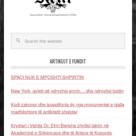
ARTIKUJT E FUNDIT
SPAÇI NUK E MPOSHTI SHPIRTIN
New York, qyteti që ndryshoi emrin… dhe ndryshoi botën
Kodi zakonor dhe isopolifonia dy nga monumentet e gjalla
madhështore të antikitetit shqiptar
Kryetari i Vatrës Dr. Elmi Berisha zhvilloi takim në
Akademinë e Shkencave dhe të Arteve të Kosovës