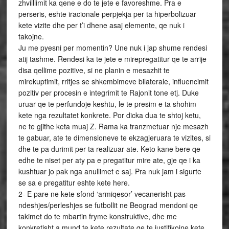
zhvilllimit ka qene e do te jete e favoreshme. Pra e
perseris, eshte iracionale perpjekja per ta hiperbolizuar
kete vizite dhe per t’i dhene asaj elemente, qe nuk i
takojne.
Ju me pyesni per momentin? Une nuk i jap shume rendesi
atij tashme. Rendesi ka te jete e mirepregatitur qe te arrije
disa qellime pozitive, si ne planin e mesazhit te
mirekuptimit, rritjes se shkembimeve bilaterale, influencimit
pozitiv per procesin e integrimit te Rajonit tone etj. Duke
uruar qe te perfundoje keshtu, le te presim e ta shohim
kete nga rezultatet konkrete. Por dicka dua te shtoj ketu,
ne te gjithe keta muaj Z. Rama ka tranzmetuar nje mesazh
te gabuar, ate te dimensioneve te ekzagjeruara te vizites, si
dhe te pa durimit per ta realizuar ate. Keto kane bere qe
edhe te niset per aty pa e pregatitur mire ate, gje qe i ka
kushtuar jo pak nga anullimet e saj. Pra nuk jam i sigurte
se sa e pregatitur eshte kete here.
2- E pare ne kete sfond ‘armiqesor’ vecanerisht pas
ndeshjes/perleshjes se futbollit ne Beograd mendoni qe
takimet do te mbartin fryme konstruktive, dhe me
konkretisht a mund te kete rezultate qe te justifikojne kete