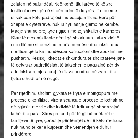
zgjaten në pafundësi. Ndërkohë, titullarëve të këtyre
institucioneve që në shpërdorim të detyrës, firmosen e
shkaktuan këto padrejtësi me pasoja miliona Euro për
xhepat e qytetarëve, nuk iu hyri asnjë gjemb në këmbë.
Madje shumë prej tyre ngjitën më tej shkallët e karrierës.
Sikur të mos mjaftonte dëmi që shkaktuan, ata sfidojnë
çdo ditë me shpenzimet marramendëse dhe luksin e pa
merituar që iu ka mundësuar korrupsioni dhe abuzimi me
pushtetin. Kësisoj, xhepat e shkundura të shqiptarëve janë
të detyruar padrejtësisht të taksohen e paguajnë për dy
administrata, njera prej të cilave ndodhet në zyra, dhe
tjetra e hedhur në rrugë.
Për rrjedhim, shohim gjykata të fryra e mbingopura me
procese e konflikte. Mijëra seanca e procese të lodhshme
që zgjasin me vite dhe individë të irrituar që shpenzojnë
kohë dhe para. Stres pa fund për të gjithë anëtarët e
familjeve të tyre, çoroditje për fëmijët që në këto rrethana
nuk mund të kenë kujdesin dhe vëmendjen e duhur
prindërore.