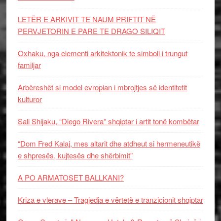
LETËR E ARKIVIT TE NAUM PRIFTIT NË
PERVJETORIN E PARE TE DRAGO SILIQIT
Oxhaku, nga elementi arkitektonik te simboli i trungut
familjar
Arbëreshët si model evropian i mbrojtjes së identitetit
kulturor
Sali Shijaku, “Diego Rivera” shqiptar i artit tonë kombëtar
“Dom Fred Kalaj, mes altarit dhe atdheut si hermeneutikë
e shpresës, kujtesës dhe shërbimit”
A PO ARMATOSET BALLKANI?
Kriza e vlerave – Tragjedia e vërtetë e tranzicionit shqiptar