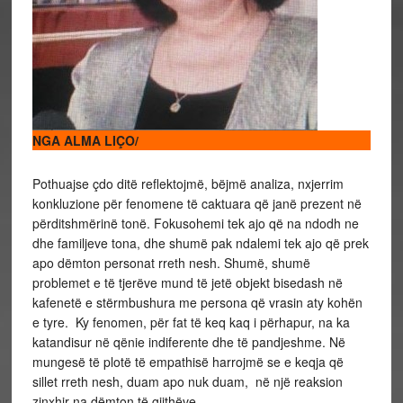
NGA ALMA LIÇO/
Pothuajse çdo ditë reflektojmë, bëjmë analiza, nxjerrim
konkluzione për fenomene të caktuara që janë prezent në
përditshmërinë tonë. Fokusohemi tek ajo që na ndodh ne
dhe familjeve tona, dhe shumë pak ndalemi tek ajo që prek
apo dëmton personat rreth nesh. Shumë, shumë
problemet e të tjerëve mund të jetë objekt bisedash në
kafenetë e stërmbushura me persona që vrasin aty kohën
e tyre. Ky fenomen, për fat të keq kaq i përhapur, na ka
katandisur në qënie indiferente dhe të pandjeshme. Në
mungesë të plotë të empathisë harrojmë se e keqja që
sillet rreth nesh, duam apo nuk duam, në një reaksion
zinxhir na dëmton të gjithëve.