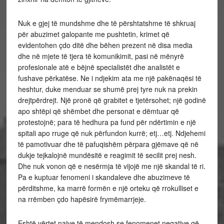
Nuk e gjej të mundshme dhe të përshtatshme të shkruaj
për abuzimet galopante me pushtetin, krimet që
evidentohen çdo ditë dhe bëhen prezent në disa media
dhe në mjete të tjera të komunikimit, pasi në mënyrë
profesionale atë e bëjnë specialistët dhe analistët e
fushave përkatëse. Ne i ndjekim ata me një pakënaqësi të
heshtur, duke menduar se shumë prej tyre nuk na prekin
drejtpërdrejt. Një pronë që grabitet e tjetërsohet; një godinë
apo shtëpi që shëmbet dhe personat e dëmtuar që
protestojnë; para të hedhura pa fund për ndërtimin e një
spitali apo rruge që nuk përfundon kurrë; etj…etj. Ndjehemi
të pamotivuar dhe të pafuqishëm përpara gjëmave që në
dukje tejkalojnë mundësitë e reagimit të secilit prej nesh.
Dhe nuk vonon që e nesërmja të vijojë me një skandal të ri.
Pa e kuptuar fenomeni i skandaleve dhe abuzimeve të
përditshme, ka marrë formën e një orteku që rrokulliset e
na rrëmben çdo hapësirë frymëmarrjeje.
Eshtë vërtet naive të mendosh se fenomenet negative që