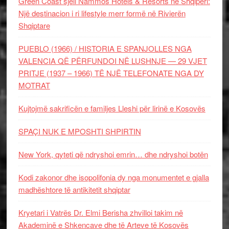
Green Coast sjell Nammos Hotels & Resorts në Shqipëri:
Një destinacion i ri lifestyle merr formë në Rivierën
Shqiptare
PUEBLO (1966) / HISTORIA E SPANJOLLES NGA
VALENCIA QË PËRFUNDOI NË LUSHNJE — 29 VJET
PRITJE (1937 – 1966) TË NJË TELEFONATE NGA DY
MOTRAT
Kujtojmë sakrificën e familjes Lleshi për lirinë e Kosovës
SPAÇI NUK E MPOSHTI SHPIRTIN
New York, qyteti që ndryshoi emrin… dhe ndryshoi botën
Kodi zakonor dhe isopolifonia dy nga monumentet e gjalla
madhështore të antikitetit shqiptar
Kryetari i Vatrës Dr. Elmi Berisha zhvilloi takim në
Akademinë e Shkencave dhe të Arteve të Kosovës