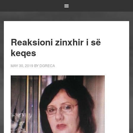
Reaksioni zinxhir i së
keqes
MAY 30, 2019
BY
DGRECA