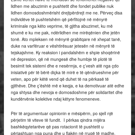
lidhen me abuzimin e pushtetit dhe fondet publike nuk
lidhen domosdoshmërisht drejtpërdrejt me ne. Përveç disa
individëve të pushtetshëm që përfitojnë në mënyrë
kriminale nga këto veprime, të gjitha abuzimet, ku më
shumë e ku me pak, ndërlidhen me mirëqënien dhe jetën
tonë. Ato mpleksen në mënyrë grabitqare në xhepat tanë,
duke na varfëruar e vështirësuar jetesën në mënyrë të
tejskajshme. Ky reaksion i pandalshëm e shpie shoqërinë
në depresion, që në mungesë dhe humbje të plotë të
besimit tek sistemi dhe e nesërmja, e ç’vesh atë nga çdo
inisiativë për të bërë diçka të mirë e të qëndrueshme për
veten, apo për këtë vend që duhet të na përkasë të
gjithëve. Dhe ç’është më e keqja, e ka demotivuar atë edhe
nga shtysa dhe nevoja e domosdoshme për solidaritet dhe
kundërvënie kolektive ndaj këtyre fenomeneve.
Për të argumentuar opinionin e mësipërm, po sjell një
përjetim të viteve të fundit. I përkas qindra mijëra
bashkëqytetarëve që pas rotacionit të pushtetit u
përjashtuan nga puna dhe u flakën në rrugë të madhe.