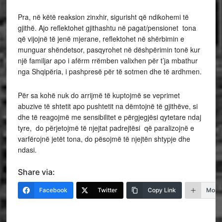
Pra, në këtë reaksion zinxhir, sigurisht që ndikohemi të
gjithë. Ajo reflektohet gjithashtu në pagat/pensionet tona
që vijojnë të jenë mjerane, reflektohet në shërbimin e
munguar shëndetsor, pasqyrohet në dëshpërimin tonë kur
një familjar apo i afërm rrëmben valixhen për t’ja mbathur
nga Shqipëria, i pashpresë për të sotmen dhe të ardhmen.
Për sa kohë nuk do arrijmë të kuptojmë se veprimet
abuzive të shtetit apo pushtetit na dëmtojnë të gjithëve, si
dhe të reagojmë me sensibilitet e përgjegjësi qytetare ndaj
tyre, do përjetojmë të njejtat padrejtësi që paralizojnë e
varfërojnë jetët tona, do pësojmë të njejtën shtypje dhe
ndasi.
Share via:
Facebook
Twitter
Copy Link
More