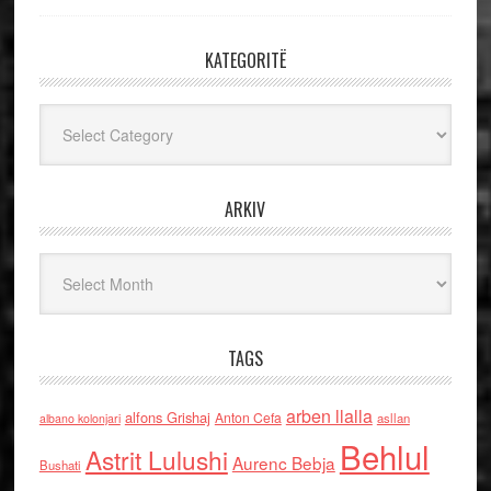
KATEGORITË
Kategoritë
ARKIV
Arkiv
TAGS
arben llalla
alfons Grishaj
Anton Cefa
asllan
albano kolonjari
Behlul
Astrit Lulushi
Aurenc Bebja
Bushati