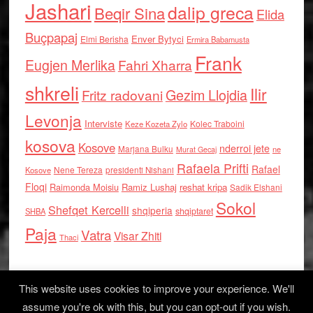
Jashari
dalip greca
Beqir Sina
Elida
Buçpapaj
Enver Bytyci
Elmi Berisha
Ermira Babamusta
Frank
Eugjen Merlika
Fahri Xharra
shkreli
Ilir
Gezim Llojdia
Fritz radovani
Levonja
Interviste
Kolec Traboini
Keze Kozeta Zylo
kosova
Kosove
nderroi jete
Marjana Bulku
ne
Murat Gecaj
Rafaela Prifti
Rafael
Nene Tereza
Kosove
presidenti Nishani
Floqi
Raimonda Moisiu
Ramiz Lushaj
reshat kripa
Sadik Elshani
Sokol
Shefqet Kercelli
shqiperia
shqiptaret
SHBA
Paja
Vatra
Visar Zhiti
Thaci
This website uses cookies to improve your experience. We'll
assume you're ok with this, but you can opt-out if you wish.