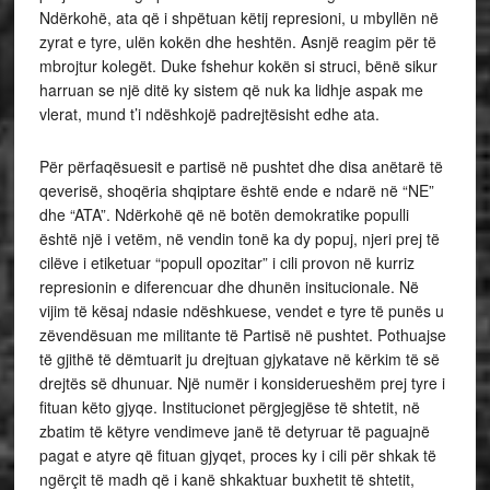
Ndërkohë, ata që i shpëtuan këtij represioni, u mbyllën në
zyrat e tyre, ulën kokën dhe heshtën. Asnjë reagim për të
mbrojtur kolegët. Duke fshehur kokën si struci, bënë sikur
harruan se një ditë ky sistem që nuk ka lidhje aspak me
vlerat, mund t’i ndëshkojë padrejtësisht edhe ata.
Për përfaqësuesit e partisë në pushtet dhe disa anëtarë të
qeverisë, shoqëria shqiptare është ende e ndarë në “NE”
dhe “ATA”. Ndërkohë që në botën demokratike populli
është një i vetëm, në vendin tonë ka dy popuj, njeri prej të
cilëve i etiketuar “popull opozitar” i cili provon në kurriz
represionin e diferencuar dhe dhunën insitucionale. Në
vijim të kësaj ndasie ndëshkuese, vendet e tyre të punës u
zëvendësuan me militante të Partisë në pushtet. Pothuajse
të gjithë të dëmtuarit ju drejtuan gjykatave në kërkim të së
drejtës së dhunuar. Një numër i konsiderueshëm prej tyre i
fituan këto gjyqe. Institucionet përgjegjëse të shtetit, në
zbatim të këtyre vendimeve janë të detyruar të paguajnë
pagat e atyre që fituan gjyqet, proces ky i cili për shkak të
ngërçit të madh që i kanë shkaktuar buxhetit të shtetit,