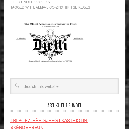
FILED UNDER:
ANALIZA
TAGGED WITH:
ALMA-LICO-ZINXHIRI I SE KEQES
ARTIKUJT E FUNDIT
TRI POEZI PËR GJERGJ KASTRIOTIN-
SKËNDERBEUN