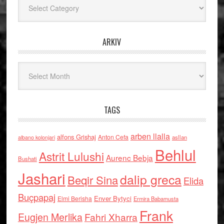
ARKIV
Arkiv
TAGS
arben llalla
alfons Grishaj
Anton Cefa
asllan
albano kolonjari
Behlul
Astrit Lulushi
Aurenc Bebja
Bushati
Jashari
dalip greca
Beqir Sina
Elida
Buçpapaj
Enver Bytyci
Elmi Berisha
Ermira Babamusta
Frank
Eugjen Merlika
Fahri Xharra