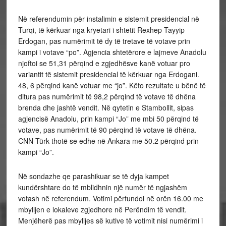
Në referendumin për instalimin e sistemit presidencial në
Turqi, të kërkuar nga kryetari i shtetit Rexhep Tayyip
Erdogan, pas numërimit të dy të tretave të votave prin
kampi i votave “po”. Agjencia shtetërore e lajmeve Anadolu
njoftoi se 51,31 përqind e zgjedhësve kanë votuar pro
variantit të sistemit presidencial të kërkuar nga Erdogani.
48, 6 përqind kanë votuar me “jo”. Këto rezultate u bënë të
ditura pas numërimit të 98,2 përqind të votave të dhëna
brenda dhe jashtë vendit. Në qytetin e Stambollit, sipas
agjencisë Anadolu, prin kampi “Jo” me mbi 50 përqind të
votave, pas numërimit të 90 përqind të votave të dhëna.
CNN Türk thotë se edhe në Ankara me 50.2 përqind prin
kampi “Jo”.
Në sondazhe qe parashikuar se të dyja kampet
kundërshtare do të mblidhnin një numër të ngjashëm
votash në referendum. Votimi përfundoi në orën 16.00 me
mbylljen e lokaleve zgjedhore në Perëndim të vendit.
Menjëherë pas mbylljes së kutive të votimit nisi numërimi i