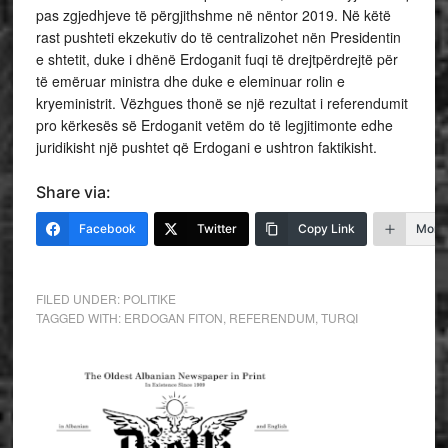
pas zgjedhjeve të përgjithshme në nëntor 2019. Në këtë
rast pushteti ekzekutiv do të centralizohet nën Presidentin
e shtetit, duke i dhënë Erdoganit fuqi të drejtpërdrejtë për
të emëruar ministra dhe duke e eleminuar rolin e
kryeministrit. Vëzhgues thonë se një rezultat i referendumit
pro kërkesës së Erdoganit vetëm do të legjitimonte edhe
juridikisht një pushtet që Erdogani e ushtron faktikisht.
Share via:
Facebook
Twitter
Copy Link
More
FILED UNDER:
POLITIKE
TAGGED WITH:
ERDOGAN FITON
,
REFERENDUM
,
TURQI