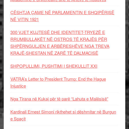
ÇËSHTJA ÇAME NË PARLAMENTIN E SHQIPËRISË
NË VITIN 1921
300 VJET KUJTESË DHE IDENTITET-TRYEZË E
RRUMBULLAKËT NË OSTROS TË KRAJËS PËR
SHPËRNGULJEN E ARBËRESHËVE NGA TREVA
KRAJË-SHESTAN NË ZARË TË DALMACISË
SHPOPULLIMI, PUSHTIMI I SHEKULLIT XXI
VATRA’s Letter to President Trump: End the Hague
Injustice
Nga Tirana në Kukaj për të parë “Lahuta e Malësisë”
Kardinali Ernest Simoni rikthehet si dëshmitar në Burgun
e Spaçit