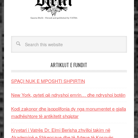
ARTIKUJT E FUNDIT
SPAÇI NUK E MPOSHTI SHPIRTIN
New York, qyteti që ndryshoi emrin… dhe ndryshoi botën
Kodi zakonor dhe isopolifonia dy nga monumentet e gjalla
madhështore të antikitetit shqiptar
Kryetari i Vatrës Dr. Elmi Berisha zhvilloi takim në
Akademinë e Shkencave dhe të Arteve të Kosovës