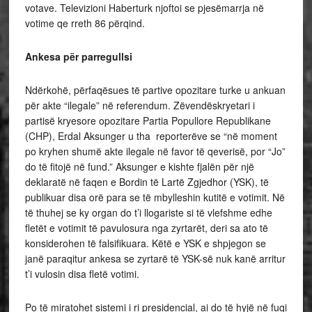
votave. Televizioni Haberturk njoftoi se pjesëmarrja në
votime qe rreth 86 përqind.
Ankesa për parregullsi
Ndërkohë, përfaqësues të partive opozitare turke u ankuan
për akte “ilegale” në referendum. Zëvendëskryetari i
partisë kryesore opozitare Partia Popullore Republikane
(CHP), Erdal Aksunger u tha reporterëve se “në moment
po kryhen shumë akte ilegale në favor të qeverisë, por “Jo”
do të fitojë në fund.” Aksunger e kishte fjalën për një
deklaratë në faqen e Bordin të Lartë Zgjedhor (YSK), të
publikuar disa orë para se të mbylleshin kutitë e votimit. Në
të thuhej se ky organ do t’i llogariste si të vlefshme edhe
fletët e votimit të pavulosura nga zyrtarët, deri sa ato të
konsiderohen të falsifikuara. Këtë e YSK e shpjegon se
janë paraqitur ankesa se zyrtarë të YSK-së nuk kanë arritur
t’i vulosin disa fletë votimi.
Po të miratohet sistemi i ri presidencial, ai do të hyjë në fuqi