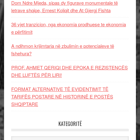
Dom Ndre Mjeda, sipas dy figurave monumentale të
letrave shqipe, Ernest Koliqit dhe At Gjergj Fishta
36 vjet tranzicion, nga ekonomia prodhuese te ekonomia
e përfitimit
A ndihmon krijimtaria në zbulimin e potencialeve të
fshehura?
PROF. AHMET QERIQI DHE EPOKA E REZISTENCЁS
DHE LUFTЁS PЁR LIRI!
FORMAT ALTERNATIVE TË EVIDENTIMIT TË
TARIFËS POSTARE NË HISTORINË E POSTËS
SHQIPTARE
KATEGORITË
Kategoritë