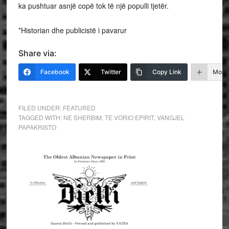
ka pushtuar asnjë copë tok të një populli tjetër.
*Historian dhe publicistë i pavarur
Share via:
Facebook
Twitter
Copy Link
More
FILED UNDER:
FEATURED
TAGGED WITH:
NE SHERBIM
,
TE VORIO EPIRIT
,
VANGJEL
PAPAKRISTO