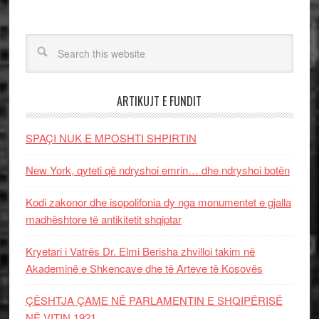
ARTIKUJT E FUNDIT
SPAÇI NUK E MPOSHTI SHPIRTIN
New York, qyteti që ndryshoi emrin… dhe ndryshoi botën
Kodi zakonor dhe isopolifonia dy nga monumentet e gjalla
madhështore të antikitetit shqiptar
Kryetari i Vatrës Dr. Elmi Berisha zhvilloi takim në
Akademinë e Shkencave dhe të Arteve të Kosovës
ÇËSHTJA ÇAME NË PARLAMENTIN E SHQIPËRISË
NË VITIN 1921