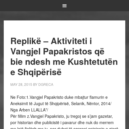
Replikë – Aktiviteti i
Vangjel Papakristos që
bie ndesh me Kushtetutën
e Shqipërisë
MAY 28, 2015
BY
DGRECA
Ne Foto:1.Vangjel Papakristo duke mbajtur flamurin e
Aneksimit të Jugut të Shqipërisë, Selanik, Nëntor, 2014/
Nga Arben LLALLA*/
Për fillim z.Vangjel Papakristo, ju tregoj se s’jam gazetar,
por historian dhe publicistë i pavarur dhe nuk do merrem
me lojë fjalësh me ju, por duhet të sqaroni opinionin e gjerë