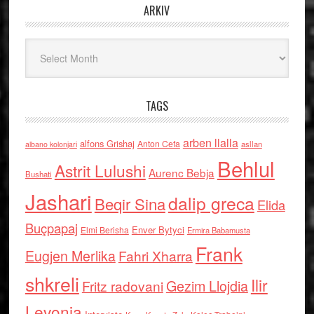
ARKIV
Arkiv
TAGS
arben llalla
alfons Grishaj
Anton Cefa
asllan
albano kolonjari
Behlul
Astrit Lulushi
Aurenc Bebja
Bushati
Jashari
dalip greca
Beqir Sina
Elida
Buçpapaj
Enver Bytyci
Elmi Berisha
Ermira Babamusta
Frank
Eugjen Merlika
Fahri Xharra
shkreli
Ilir
Gezim Llojdia
Fritz radovani
Levonja