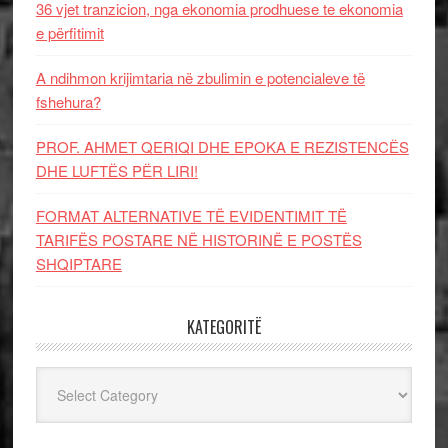
36 vjet tranzicion, nga ekonomia prodhuese te ekonomia
e përfitimit
A ndihmon krijimtaria në zbulimin e potencialeve të
fshehura?
PROF. AHMET QERIQI DHE EPOKA E REZISTENCЁS
DHE LUFTЁS PЁR LIRI!
FORMAT ALTERNATIVE TË EVIDENTIMIT TË
TARIFËS POSTARE NË HISTORINË E POSTËS
SHQIPTARE
KATEGORITË
Kategoritë