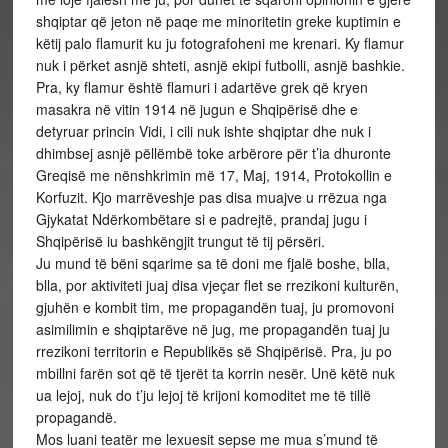
shqiptar që jeton në paqe me minoritetin greke kuptimin e
këtij palo flamurit ku ju fotografoheni me krenari. Ky flamur
nuk i përket asnjë shteti, asnjë ekipi futbolli, asnjë bashkie.
Pra, ky flamur është flamuri i adartëve grek që kryen
masakra në vitin 1914 në jugun e Shqipërisë dhe e
detyruar princin Vidi, i cili nuk ishte shqiptar dhe nuk i
dhimbsej asnjë pëllëmbë toke arbërore për t’ia dhuronte
Greqisë me nënshkrimin më 17, Maj, 1914, Protokollin e
Korfuzit. Kjo marrëveshje pas disa muajve u rrëzua nga
Gjykatat Ndërkombëtare si e padrejtë, prandaj jugu i
Shqipërisë iu bashkëngjit trungut të tij përsëri.
Ju mund të bëni sqarime sa të doni me fjalë boshe, blla,
blla, por aktiviteti juaj disa vjeçar flet se rrezikoni kulturën,
gjuhën e kombit tim, me propagandën tuaj, ju promovoni
asimilimin e shqiptarëve në jug, me propagandën tuaj ju
rrezikoni territorin e Republikës së Shqipërisë. Pra, ju po
mbillni farën sot që të tjerët ta korrin nesër. Unë këtë nuk
ua lejoj, nuk do t’ju lejoj të krijoni komoditet me të tillë
propagandë.
Mos luani teatër me lexuesit sepse me mua s’mund të