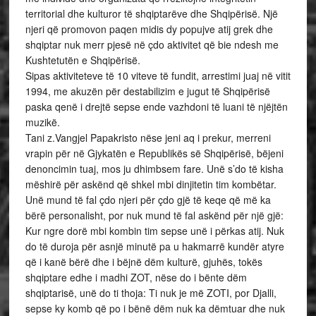
territorial dhe kulturor të shqiptarëve dhe Shqipërisë. Një
njeri që promovon paqen midis dy popujve atij grek dhe
shqiptar nuk merr pjesë në çdo aktivitet që bie ndesh me
Kushtetutën e Shqipërisë.
Sipas aktiviteteve të 10 viteve të fundit, arrestimi juaj në vitit
1994, me akuzën për destabilizim e jugut të Shqipërisë
paska qenë i drejtë sepse ende vazhdoni të luani të njëjtën
muzikë.
Tani z.Vangjel Papakristo nëse jeni aq i prekur, merreni
vrapin për në Gjykatën e Republikës së Shqipërisë, bëjeni
denoncimin tuaj, mos ju dhimbsem fare. Unë s’do të kisha
mëshirë për askënd që shkel mbi dinjitetin tim kombëtar.
Unë mund të fal çdo njeri për çdo gjë të keqe që më ka
bërë personalisht, por nuk mund të fal askënd për një gjë:
Kur ngre dorë mbi kombin tim sepse unë i përkas atij. Nuk
do të duroja për asnjë minutë pa u hakmarrë kundër atyre
që i kanë bërë dhe i bëjnë dëm kulturë, gjuhës, tokës
shqiptare edhe i madhi ZOT, nëse do i bënte dëm
shqiptarisë, unë do ti thoja: Ti nuk je më ZOTI, por Djalli,
sepse ky komb që po i bënë dëm nuk ka dëmtuar dhe nuk