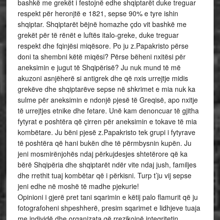
bashkë me grekët i festojnë edhe shqiptarët duke treguar
respekt për heronjtë e 1821, sepse 90% e tyre ishin
shqiptar. Shqiptarët bëjnë homazhe çdo vit bashkë me
grekët për të rënët e luftës italo-greke, duke treguar
respekt dhe fqinjësi miqësore. Po ju z.Papakristo përse
doni ta shembni këtë miqësi? Përse bëheni nxitësi për
aneksimin e jugut të Shqipërisë? Ju nuk mund të më
akuzoni asnjëherë si antigrek dhe që nxis urrejtje midis
grekëve dhe shqiptarëve sepse në shkrimet e mia nuk ka
sulme për aneksimin e ndonjë pjesë të Greqisë, apo nxitje
të urrejtjes etnike dhe fetare. Unë kam denoncuar të gjitha
fytyrat e poshtëra që çirren për aneksimin e tokave të mia
kombëtare. Ju bëni pjesë z.Papakristo tek grupi i fytyrave
të poshtëra që hani bukën dhe të përmbysnin kupën. Ju
jeni mosmirënjohës ndaj përkujdesjes shtetërore që ka
bërë Shqipëria dhe shqiptarët ndër vite ndaj jush, familjes
dhe rrethit tuaj kombëtar që i përkisni. Turp t’ju vij sepse
jeni edhe në moshë të madhe pjekurie!
Opinioni i gjerë pret tani sqarimin e këtij palo flamurit që ju
fotografoheni shpeshherë, presim sqarimet e lidhjeve tuaja
me individë dhe organizata që rrezikojnë integritetin