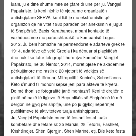
luani, ju e dinë shumë mirë se çfarë di unë për ju. Vangjel
Papakristo, ju keni njohje të vjetra me organizatën
antishqiptare SFEVA, keni lidhje me ekstremistin që
organizon që në vitet 1980 paradën për aneksimin e jugut
të Shqipërisë, Babis Karathanos, mbani kontakte të
vazhdueshme me paraushtarakët e kompanisë Logos
2012. Ju bëni homazhe në përmendoret e adartëve grek të
1914, adartëve që vetë Greqia i ka dënuar si plaçkitësh
dhe nuk i ka futur tek grupi i heronjve kombëtar. Vangjel
Papakristo, në 30 Nëntor, 2014, morët pjesë në akademinë
përkujtimore me rastin e 20 vjetorit të vdekjes së
antishqiptarit të tërbuar, Mitropoliti i Konicës, Sebastianos.
Këto s’mund t’i mohoni sepse jeni para akteve të kryera.
Do më thoni se fotografitë janë montazh? Keni të drejtën e
plotë në bazë të ligjeve të Republikës së Shqipërisë të më
dërgon në gjyq për shpifje, unë po ju gjykoj nëpërmjet
publikimeve të aktiviteteve tuaja antishqiptare.
Ju, Vangjel Papakristo mund të festoni festat tuaja
kombëtare dhe fetare si: 25 Marsin, 28 Tetorin, Pashkët,
Krishtlindjet, Shën Gjergjin, Shën Marinë, etj. Bile këto festa