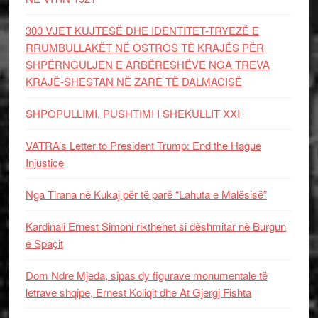
300 VJET KUJTESË DHE IDENTITET-TRYEZË E
RRUMBULLAKËT NË OSTROS TË KRAJËS PËR
SHPËRNGULJEN E ARBËRESHËVE NGA TREVA
KRAJË-SHESTAN NË ZARË TË DALMACISË
SHPOPULLIMI, PUSHTIMI I SHEKULLIT XXI
VATRA’s Letter to President Trump: End the Hague
Injustice
Nga Tirana në Kukaj për të parë “Lahuta e Malësisë”
Kardinali Ernest Simoni rikthehet si dëshmitar në Burgun
e Spaçit
Dom Ndre Mjeda, sipas dy figurave monumentale të
letrave shqipe, Ernest Koliqit dhe At Gjergj Fishta