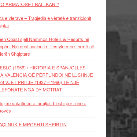
PO ARMATOSET BALLKANI?
za e vlerave – Tragjedia e vërtetë e tranzicionit
iptar
en Coast sjell Nammos Hotels & Resorts në
ipëri: Një destinacion i ri lifestyle merr formë në
ierën Shqiptare
EBLO (1966) / HISTORIA E SPANJOLLES
A VALENCIA QË PËRFUNDOI NË LUSHNJE
29 VJET PRITJE (1937 – 1966) TË NJË
LEFONATE NGA DY MOTRAT
tojmë sakrificën e familjes Lleshi për lirinë e
sovës
AÇI NUK E MPOSHTI SHPIRTIN