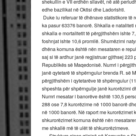
shekullin e VII erdhën sllavët, në atë periud
edhe bazilikat në Oktisi dhe Ladorishti.
Duke iu referuar të dhënave statistikore të r
ka pasur 63376 banorë. Shkalla e nataliteti 
shkalla e mortalitetit të përgjithshëm ishte
foshnjat ishte 10,6 promilë. Shumëzimi naty
dhëna komuna është nën mesataren e republi
saj si të ardhur janë regjistruar gjithsej 22
Republikës së Maqedonisë. Numri i përgjiths
janë qytetarë të shpërngulur brenda R. së M
përgjithshëm i qytetarëve të shpërngulur (11
shpeshta për shpërngulje janë kurorëzimi dhe
Numri mesatar i banorëve është 130,5 perso
288 ose 7,8 kurorëzime në 1000 banorë dhe
në 1000 banorë. Në raport me kurorëzimet
shkurorëzimet komuna është nën mesataren r
me shkallë më të ulët të shkurorëzimeve.
Struktura sipas gjinisë në Komunën e Stru