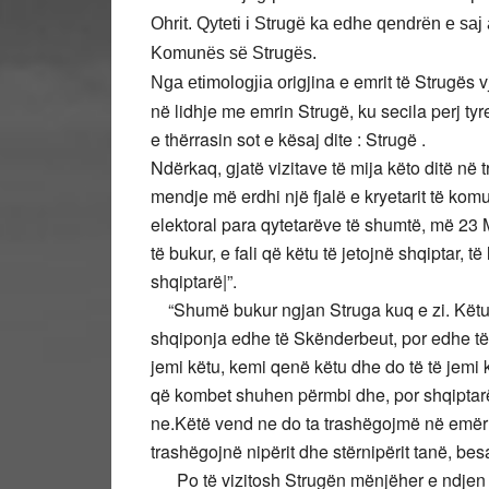
Ohrit. Qyteti i Strugë ka edhe qendrën e saj
Komunës së Strugës.
rigjina e emrit të Strugës
Nga etimologjia o
në lidhje me emrin Strugë, ku secila perj ty
e thërrasin sot e kësaj dite : Strugë .
Ndërkaq, gjatë vizitave të mija këto ditë në 
mendje më erdhi një fjalë e kryetarit të komu
elektoral para qytetarëve të shumtë, më 23 M
të bukur, e fali që këtu të jetojnë shqiptar, të
shqiptarë|”.
“Shumë bukur ngjan Struga kuq e zi. Këtu 
shqiponja edhe të Skënderbeut, por edhe të
jemi këtu, kemi qenë këtu dhe do të të jemi 
që kombet shuhen përmbi dhe, por shqiptarët
ne.Këtë vend ne do ta trashëgojmë në emër t
trashëgojnë nipërit dhe stërnipërit tanë, be
Po të vizitosh Strugën mënjëher e ndjen 