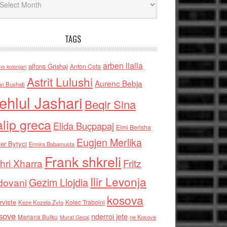
TAGS
arben llalla
alfons Grishaj
Anton Cefa
no kolonjari
Astrit Lulushi
Aurenc Bebja
an Bushati
ehlul Jashari
Beqir Sina
alip greca
Elida Buçpapaj
Elmi Berisha
Eugjen Merlika
er Bytyci
Ermira Babamusta
Frank shkreli
hri Xharra
Fritz
Ilir Levonja
Gezim Llojdia
dovani
kosova
rviste
Kolec Traboini
Keze Kozeta Zylo
sove
nderroi jete
Marjana Bulku
ne Kosove
Murat Gecaj