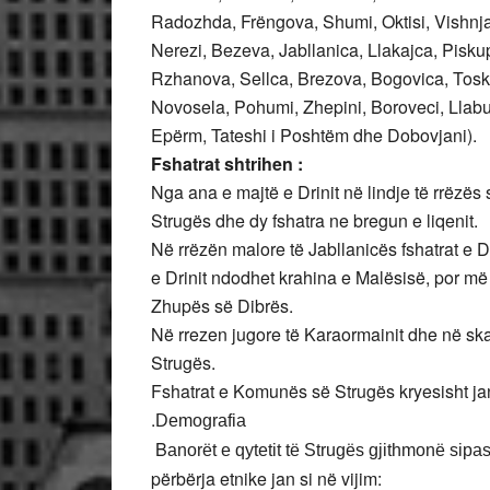
Radozhda, Frëngova, Shumi, Oktisi, Vishnja
Nerezi, Bezeva, Jabllanica, Llakajca, Piskup
Rzhanova, Sellca, Brezova, Bogovica, Toska
Novosela, Pohumi, Zhepini, Boroveci, Llabu
Epërm, Tateshi i Poshtëm dhe Dobovjani).
Fshatrat shtrihen :
Nga ana e majtë e Drinit në lindje të rrëzës s
Strugës dhe dy fshatra ne bregun e liqenit.
Në rrëzën malore të Jabllanicës fshatrat e D
e Drinit ndodhet krahina e Malësisë, por më 
Zhupës së Dibrës.
Në rrezen jugore të Karaormainit dhe në sk
Strugës.
Fshatrat e Komunës së Strugës kryesisht janë
.
Demografia
B
anorët e qytetit të Strugës gjithmonë sipas 
përbërja etnike jan si në vijim: