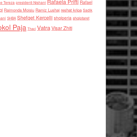
Rafaela Prifti
Rafael
e Tereza
presidenti Nishani
qi
Raimonda Moisiu
Ramiz Lushaj
reshat kripa
Sadik
Shefqet Kercelli
shqiperia
hani
shqiptaret
SHBA
kol Paja
Vatra
Visar Zhiti
Thaci