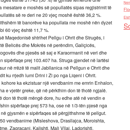
Nen
a mesatare e moshës së popullatës sipas regjistrimit të
Flo
opullatës së re deri ne 20 vjeç moshë është 36,2 %.
Els
jithshëm të banorëve ka popullata me moshë nën dyzet
So
bi 60 vjeç është 11,7 %.
Maqedonisë shtrihet Pellgu i Ohrit dhe Strugës, i
 të Belicës dhe Mokrës në perëndim, Galiçicës,
; Stogovës dhe pjesës së saj e Karaormanit në veri dhe
n sipërfaqe prej 103.407 ha. Struga gjendet në lartësi
ur në rrëzë të malit Jabllanica në Pellgun e Ohrit dhe
it ku rrjedh lumi Drini i Zi po nga Liqeni i Ohrit.
 kohore ka ekzistuar një vendbanim me emrin Enhalon,
 e vjetër greke, që në përkthim don të thotë ngjalë.
ë don të thotë mëngë dore, hu edhe atë në vendin e
shin sipërfaqe prej 573 ha, ose në 1/3-tën pjesë nga
në gjysmën e sipërfaqes së përgjithshme të pellgut.
 50 vendbanime (Misleshova, Drasllajca, Moroishta,
e, Zagraçani, Kalishti, Mali Vllaj, Ladorishti,