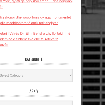
 York, qyteti që ndryshoi emrin… dhe ndryshoi
ën
i zakonor dhe isopolifonia dy nga monumentet
jalla madhështore të antikitetit shqiptar
etari i Vatrës Dr. Elmi Berisha zhvilloi takim në
deminë e Shkencave dhe të Arteve të
sovës
KATEGORITË
egoritë
ARKIV
iv