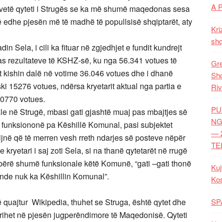
A 
e vetë qyteti i Strugës se ka më shumë maqedonas sesa
në edhe pjesën më të madhë të popullsisë shqiptarët, aty
Kri
shq
n Sela, i cili ka fituar në zgjedhjet e fundit kundrejt
as rezultateve të KSHZ-së, ku nga 56.341 votues të
Gre
it kishin dalë në votime 36.046 votues dhe i dhanë
Shq
i 15276 votues, ndërsa kryetarit aktual nga partia e
Riv
20770 votues.
PU
ale në Strugë, mbasi gati gjashtë muaj pas mbajtjes së
NG
 funksiononë pa Këshillë Komunal, pasi subjektet
— 
ijnë që të merren vesh rreth ndarjes së posteve nëpër
TE
kryetari i saj zoti Sela, si na thanë qytetarët në rrugë
 bërë shumë funksionale këtë Komunë, “gati –gati thonë
Kuj
 ende nuk ka Këshillin Komunal”.
Ko
quajtur Wikipedia, thuhet se Struga, është qytet dhe
SP
rihet në pjesën jugperëndimore të Maqedonisë. Qyteti