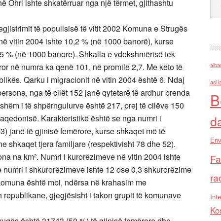
hë Ohri ishte shkatërruar nga një tërmet, gjithashtu
egjistrimit të popullsisë të vitit 2002 Komuna e Strugës
në vitin 2004 ishte 10,2 % (në 1000 banorë), kurse
 7,5 % (në 1000 banore). Shkalla e vdekshmërisë tek
ror në numra ka qenë 101, në promilë 2,7. Me këto të
alba
kës. Qarku i migracionit në vitin 2004 është 6. Ndaj
asll
3 persona, nga të cilët 152 janë qytetarë të ardhur brenda
B
hëm i të shpërngulurve është 217, prej të cilëve 150
aqedonisë. Karakteristikë është se nga numri i
d
3) janë të gjinisë femërore, kurse shkaqet më të
Env
 shkaqet tjera familjare (respektivisht 78 dhe 52).
na na km². Numri i kurorëzimeve në vitin 2004 ishte
Fa
 numri i shkurorëzimeve ishte 12 ose 0,3 shkurorëzime
ra
 komuna është mbi, ndërsa në krahasim me
epublikane, gjegjësisht i takon grupit të komunave
Inte
Ko
gës është 31743 (50 %) të gjinisë femërore dhe