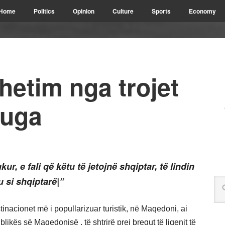
Home
Politics
Opinion
Culture
Sports
Economy
etim nga trojet
ruga
kur, e fali që këtu të jetojnë shqiptar, të lindin
u si shqiptarë|”
nacionet më i popullarizuar turistik, në Maqedoni, ai
kës së Maqedonisë , të shtrirë prej bregut të liqenit të