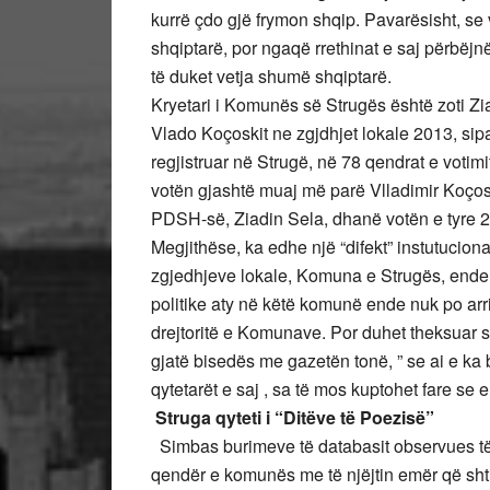
kurrë çdo gjë frymon shqip. Pavarësisht, s
shqiptarë, por ngaqë rrethinat e saj përbëj
të duket vetja shumë shqiptarë.
Kryetari i Komunës së Strugës është zoti Ziadi
Vlado Koçoskit ne zgjdhjet lokale 2013, sip
regjistruar në Strugë, në 78 qendrat e votim
votën gjashtë muaj më parë Vlladimir Koçosk
PDSH-së, Ziadin Sela, dhanë votën e tyre 
Megjithëse, ka edhe një “difekt” instutucion
zgjedhjeve lokale, Komuna e Strugës, ende
politike aty në këtë komunë ende nuk po arr
drejtoritë e Komunave. Por duhet theksuar se 
gjatë bisedës me gazetën tonë, ” se ai e ka
qytetarët e saj , sa të mos kuptohet fare se
Struga qyteti i “Ditëve të Poezisë”
Simbas burimeve të databasit observues të 
qendër e komunës me të njëjtin emër që sht