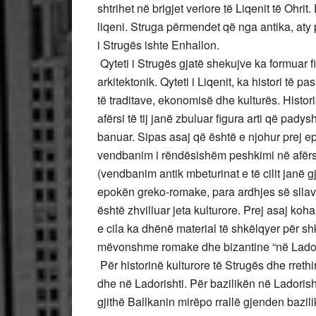
shtrihet në brigjet veriore të Liqenit të Ohrit.
liqeni. Struga përmendet që nga antika, aty p
i Strugës ishte Enhallon.
Qyteti i Strugës gjatë shekujve ka formuar fi
arkitektonik. Qyteti i Liqenit, ka histori të p
të traditave, ekonomisë dhe kulturës. Historia
afërsi të tij janë zbuluar figura arti që pady
banuar. Sipas asaj që është e njohur prej 
vendbanim i rëndësishëm peshkimi në afërs
(vendbanim antik mbeturinat e të cilit janë g
epokën greko-romake, para ardhjes së sllavë
është zhvilluar jeta kulturore. Prej asaj ko
e cila ka dhënë material të shkëlqyer për sh
mëvonshme romake dhe bizantine “në Ladori
Për historinë kulturore të Strugës dhe rreth
dhe në Ladorishti. Për bazilikën në Ladorishti
gjithë Ballkanin mirëpo rrallë gjenden bazi