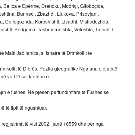
, Belica e Epërme, Drenoku, Modriçi, Glloboçica,
shtina, Burineci, Zbazhdi, Llukova, Prisovjani,
, Dollogozhda, Koroshishti, Livadhi, Misllodezhda,
nishti, Podgorca, Tashmaronishta, Veleshta, Tateshi i
ë Malit Jabllanica, si fshatra të Drimkollit të
rimkollit të Dibrës. Pozita gjeografike Nga ana e djathtë
në veri të saj krahina e
ajin e fushës. Në pjesën përfundimtare të Fushës së
 të tipit të ngushtuar.
16559 dhe për nga
regjistrimit të vitit 2002 , janë