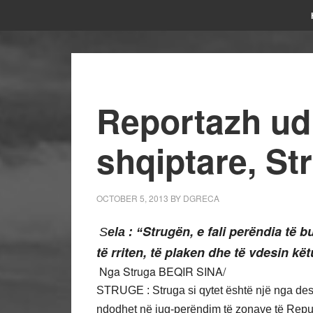
Reportazh udh
shqiptare, St
OCTOBER 5, 2013
BY
DGRECA
Strugën, e fali perëndia të bu
S
ela : “
të rriten, të plaken dhe të vdesin kët
Nga Struga BEQIR SINA/
STRUGE : Struga si qytet është një nga desti
ndodhet në jug-perëndim të zonave të Republi