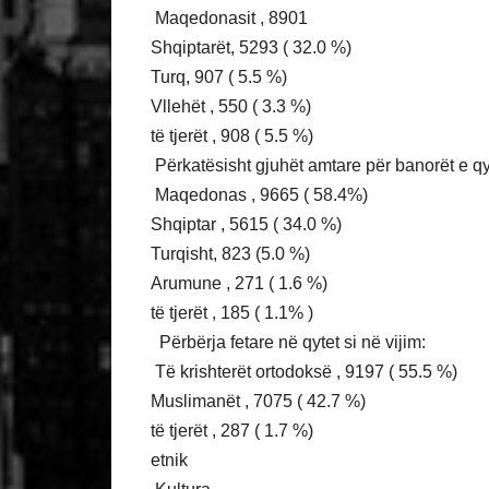
Maqedonasit , 8901
Shqiptarët, 5293 ( 32.0 %)
Turq, 907 ( 5.5 %)
Vllehët , 550 ( 3.3 %)
të tjerët , 908 ( 5.5 %)
Përkatësisht gjuhët amtare për banorët e qy
Maqedonas , 9665 ( 58.4%)
Shqiptar , 5615 ( 34.0 %)
Turqisht, 823 (5.0 %)
Arumune , 271 ( 1.6 %)
të tjerët , 185 ( 1.1% )
Përbërja fetare në qytet si në vijim:
Të krishterët ortodoksë , 9197 ( 55.5 %)
Muslimanët , 7075 ( 42.7 %)
të tjerët , 287 ( 1.7 %)
etnik