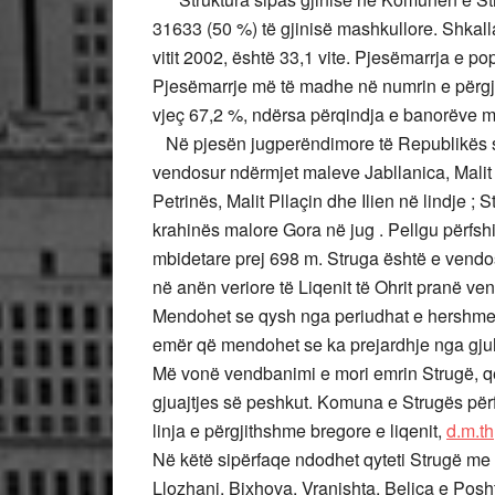
31633 (50 %) të gjinisë mashkullore. Shkall
vitit 2002, është 33,1 vite. Pjesëmarrja e p
Pjesëmarrje më të madhe në numrin e përg
vjeç 67,2 %, ndërsa përqindja e banorëve m
Në pjesën jugperëndimore të Republikës së 
vendosur ndërmjet maleve Jabllanica, Malit
Petrinës, Malit Pllaçin dhe Ilien në lindje 
krahinës malore Gora në jug . Pellgu përfshi
mbidetare prej 698 m. Struga është e vendos
në anën veriore të Liqenit të Ohrit pranë vend
Mendohet se qysh nga periudhat e hershme
emër që mendohet se ka prejardhje nga gjuha
Më vonë vendbanimi e mori emrin Strugë, q
gjuajtjes së peshkut. Komuna e Strugës përf
linja e përgjithshme bregore e liqenit,
d.m.th
Në këtë sipërfaqe ndodhet qyteti Strugë me
Llozhani, Bixhova, Vranishta, Belica e Poshtm