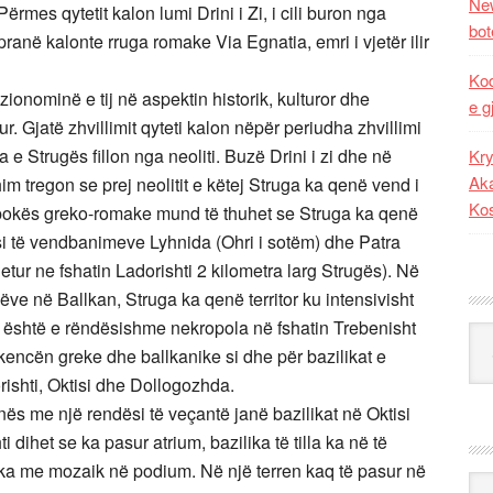
New
 Përmes qytetit kalon lumi Drini i Zi, i cili buron nga
bot
ranë kalonte rruga romake Via Egnatia, emri i vjetër ilir
Kod
zionominë e tij në aspektin historik, kulturor dhe
e g
asur. Gjatë zhvillimit qyteti kalon nëpër periudha zhvillimi
 e Strugës fillon nga neoliti. Buzë Drini i zi dhe në
Kry
Aka
shim tregon se prej neolitit e këtej Struga ka qenë vend i
Ko
epokës greko-romake mund të thuhet se Struga ka qenë
i të vendbanimeve Lyhnida (Ohri i sotëm) dhe Patra
jetur ne fshatin Ladorishti 2 kilometra larg Strugës). Në
ve në Ballkan, Struga ka qenë territor ku intensivisht
ha është e rëndësishme nekropola në fshatin Trebenisht
Kat
kencën greke dhe ballkanike si dhe për bazilikat e
shti, Oktisi dhe Dollogozhda.
inës me një rendësi të veçantë janë bazilikat në Oktisi
 dihet se ka pasur atrium, bazilika të tilla ka në të
lika me mozaik në podium. Në një terren kaq të pasur në
Ark