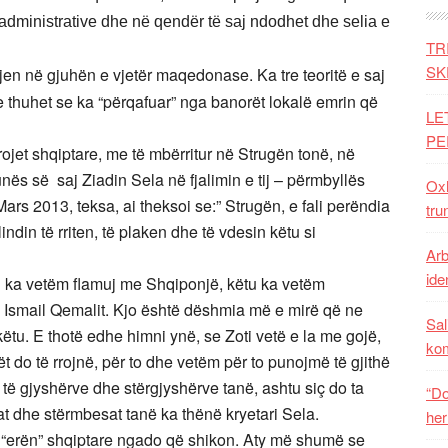
 administrative dhe në qendër të saj ndodhet dhe selia e
TR
SK
 vjen në gjuhën e vjetër maqedonase. Ka tre teoritë e saj
re thuhet se ka “përqafuar” nga banorët lokalë emrin që
LE
PE
trojet shqiptare, me të mbërritur në Strugën tonë, në
nës së saj Ziadin Sela në fjalimin e tij – përmbyllës
Oxh
ars 2013, teksa, ai theksoi se:” Strugën, e fali perëndia
tru
 lindin të rriten, të plaken dhe të vdesin këtu si
Arb
iden
ka vetëm flamuj me Shqiponjë, këtu ka vetëm
 Ismail Qemalit. Kjo është dëshmia më e mirë që ne
Sal
këtu. E thotë edhe himni ynë, se Zoti vetë e la me gojë,
ko
 do të rrojnë, për to dhe vetëm për to punojmë të gjithë
ë gjyshërve dhe stërgjyshërve tanë, ashtu siç do ta
“Do
sat dhe stërmbesat tanë ka thënë kryetari Sela.
her
“erën” shqiptare ngado që shikon. Aty më shumë se