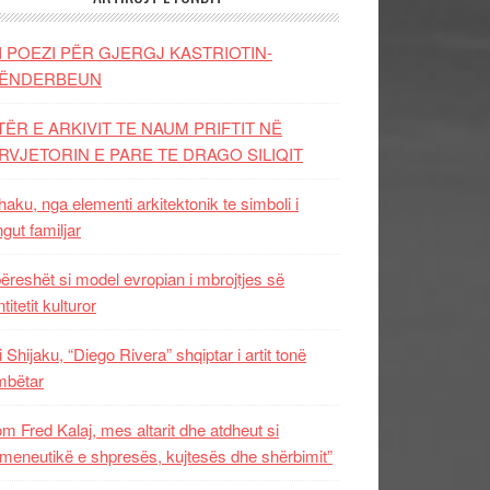
I POEZI PËR GJERGJ KASTRIOTIN-
ËNDERBEUN
TËR E ARKIVIT TE NAUM PRIFTIT NË
RVJETORIN E PARE TE DRAGO SILIQIT
aku, nga elementi arkitektonik te simboli i
ngut familjar
ëreshët si model evropian i mbrojtjes së
titetit kulturor
i Shijaku, “Diego Rivera” shqiptar i artit tonë
mbëtar
m Fred Kalaj, mes altarit dhe atdheut si
meneutikë e shpresës, kujtesës dhe shërbimit”