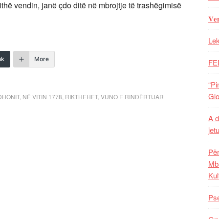
thë vendin, janë çdo ditë në mbrojtje të trashëgimisë
𝐕𝐞
Lek
nk
More
FE
“Pi
Glo
DHONIT
,
NË VITIN 1778
,
RIKTHEHET
,
VUNO E RINDËRTUAR
A d
jet
Për
Mba
Kul
Pse