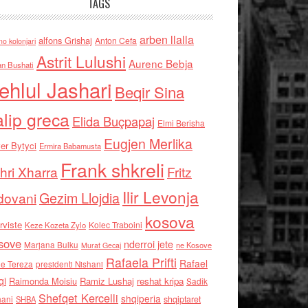
TAGS
arben llalla
alfons Grishaj
Anton Cefa
no kolonjari
Astrit Lulushi
Aurenc Bebja
an Bushati
ehlul Jashari
Beqir Sina
alip greca
Elida Buçpapaj
Elmi Berisha
Eugjen Merlika
er Bytyci
Ermira Babamusta
Frank shkreli
hri Xharra
Fritz
Ilir Levonja
Gezim Llojdia
dovani
kosova
rviste
Kolec Traboini
Keze Kozeta Zylo
sove
nderroi jete
Marjana Bulku
ne Kosove
Murat Gecaj
Rafaela Prifti
Rafael
e Tereza
presidenti Nishani
qi
Raimonda Moisiu
Ramiz Lushaj
reshat kripa
Sadik
Shefqet Kercelli
shqiperia
hani
shqiptaret
SHBA