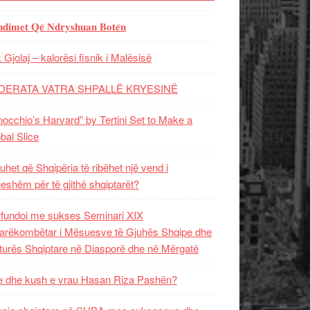
𝐝𝐢𝐦𝐞𝐭 𝐐𝐞̈ 𝐍𝐝𝐫𝐲𝐬𝐡𝐮𝐚𝐧 𝐁𝐨𝐭𝐞̈𝐧
 Gjolaj – kalorësi fisnik i Malësisë
DERATA VATRA SHPALLË KRYESINË
nocchio’s Harvard” by Tertini Set to Make a
bal Slice
uhet që Shqipëria të ribëhet një vend i
ueshëm për të gjithë shqiptarët?
fundoi me sukses Seminari XIX
rëkombëtar i Mësuesve të Gjuhës Shqipe dhe
turës Shqiptare në Diasporë dhe në Mërgatë
 dhe kush e vrau Hasan Riza Pashën?