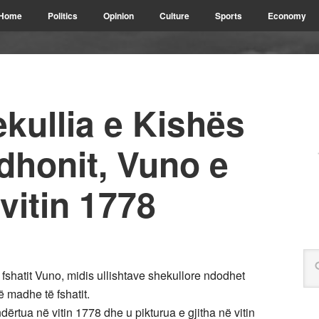
Home
Politics
Opinion
Culture
Sports
Economy
kullia e Kishës
dhonit, Vuno e
vitin 1778
fshatit Vuno, midis ullishtave shekullore ndodhet
 madhe të fshatit.
ërtua në vitin 1778 dhe u pikturua e gjitha në vitin