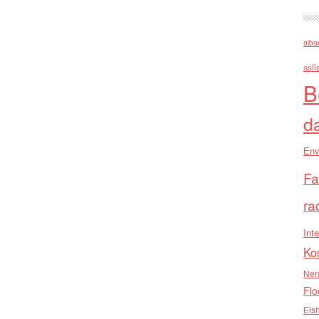
alba
asll
B
d
Env
Fa
ra
Inte
Ko
Nen
Flo
Els