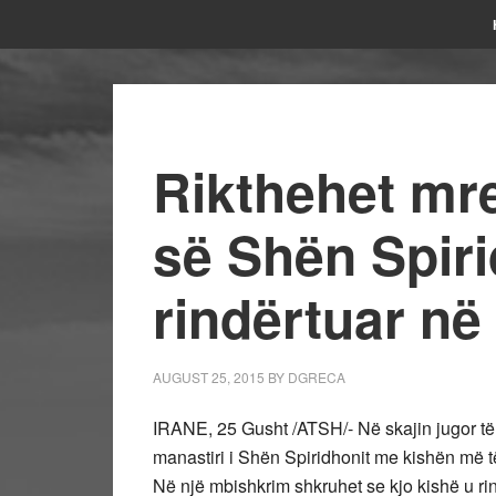
Rikthehet mre
së Shën Spiri
rindërtuar në 
AUGUST 25, 2015
BY
DGRECA
IRANE, 25 Gusht /ATSH/- Në skajin jugor të 
manastiri i Shën Spiridhonit me kishën më të
Në një mbishkrim shkruhet se kjo kishë u rind