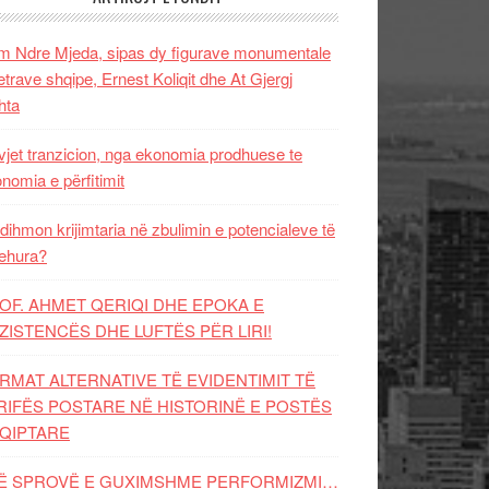
 Ndre Mjeda, sipas dy figurave monumentale
letrave shqipe, Ernest Koliqit dhe At Gjergj
hta
vjet tranzicion, nga ekonomia prodhuese te
nomia e përfitimit
dihmon krijimtaria në zbulimin e potencialeve të
ehura?
OF. AHMET QERIQI DHE EPOKA E
ZISTENCЁS DHE LUFTЁS PЁR LIRI!
RMAT ALTERNATIVE TË EVIDENTIMIT TË
RIFËS POSTARE NË HISTORINË E POSTËS
QIPTARE
Ë SPROVË E GUXIMSHME PERFORMIZMI…