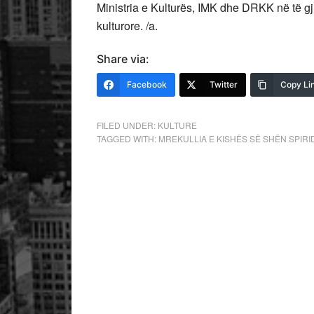
Ministria e Kulturës, IMK dhe DRKK në të gji
kulturore. /a.
Share via:
Facebook
Twitter
Copy Li
FILED UNDER:
KULTURE
TAGGED WITH:
MREKULLIA E KISHËS SË SHËN SPIRI