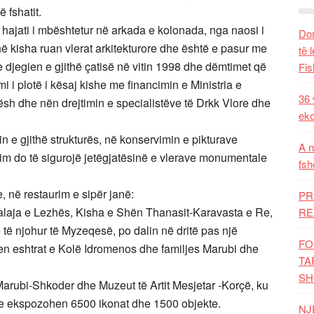
 fshatit.
a hajati i mbështetur në arkada e kolonada, nga naosi i
Dom
thë kisha ruan vlerat arkitekturore dhe është e pasur me
të 
 djegien e gjithë çatisë në vitin 1998 dhe dëmtimet që
Fis
mi i plotë i kësaj kishe me financimin e Ministria e
36 
kësh dhe nën drejtimin e specialistëve të Drkk Vlore dhe
eko
n e gjithë strukturës, në konservimin e pikturave
A n
im do të sigurojë jetëgjatësinë e vlerave monumentale
fsh
, në restaurim e sipër janë:
PR
Kalaja e Lezhës, Kisha e Shën Thanasit-Karavasta e Re,
RE
e të njohur të Myzeqesë, po dalin në dritë pas një
FO
ehen eshtrat e Kolë Idromenos dhe familjes Marubi dhe
TA
SH
rubi-Shkoder dhe Muzeut të Artit Mesjetar -Korçë, ku
o te ekspozohen 6500 ikonat dhe 1500 objekte.
NJ