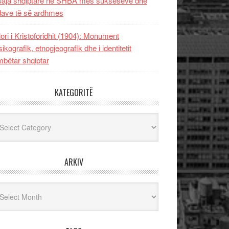
uaja shqiptare në SHBA mes sukseseve dhe
dave të së ardhmes
lori i Kristoforidhit (1904): Monument
sikografik, etnogjeografik dhe i identitetit
bëtar shqiptar
KATEGORITË
egoritë
ARKIV
iv