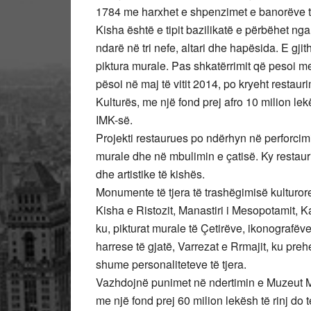
1784 me harxhet e shpenzimet e banorëve të
Kisha është e tipit bazilikatë e përbëhet ng
ndarë në tri nefe, altari dhe hapësida. E gji
piktura murale. Pas shkatërrimit që pesoi me
pësoi në maj të vitit 2014, po kryeht restauri
Kulturës, me një fond prej afro 10 milion le
IMK-së.
Projekti restaurues po ndërhyn në perforcimi
murale dhe në mbulimin e çatisë. Ky restaur
dhe artistike të kishës.
Monumente të tjera të trashëgimisë kulturore
Kisha e Ristozit, Manastiri i Mesopotamit, 
ku, pikturat murale të Çetirëve, ikonografëv
harrese të gjatë, Varrezat e Rrmajit, ku pr
shume personaliteteve të tjera.
Vazhdojnë punimet në ndertimin e Muzeut Ma
me një fond prej 60 milion lekësh të rinj d