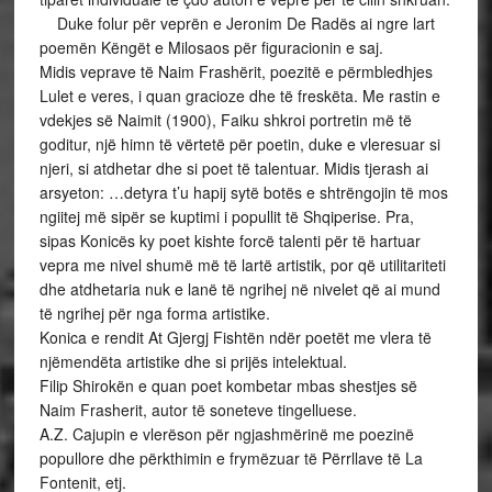
Duke folur për veprën e Jeronim De Radës ai ngre lart
poemën Këngët e Milosaos për figuracionin e saj.
Midis veprave të Naim Frashërit, poezitë e përmbledhjes
Lulet e veres, i quan gracioze dhe të freskëta. Me rastin e
vdekjes së Naimit (1900), Faiku shkroi portretin më të
goditur, një himn të vërtetë për poetin, duke e vleresuar si
njeri, si atdhetar dhe si poet të talentuar. Midis tjerash ai
arsyeton: …detyra t’u hapij sytë botës e shtrëngojin të mos
ngiitej më sipër se kuptimi i popullit të Shqiperise. Pra,
sipas Konicës ky poet kishte forcë talenti për të hartuar
vepra me nivel shumë më të lartë artistik, por që utilitariteti
dhe atdhetaria nuk e lanë të ngrihej në nivelet që ai mund
të ngrihej për nga forma artistike.
Konica e rendit At Gjergj Fishtën ndër poetët me vlera të
njëmendëta artistike dhe si prijës intelektual.
Filip Shirokën e quan poet kombetar mbas shestjes së
Naim Frasherit, autor të soneteve tingelluese.
A.Z. Cajupin e vlerëson për ngjashmërinë me poezinë
popullore dhe përkthimin e frymëzuar të Përrllave të La
Fontenit, etj.