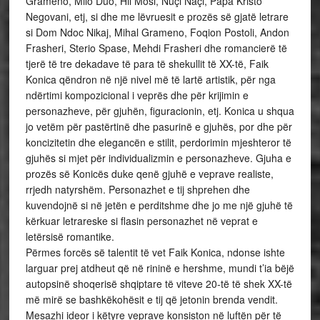
Grameno, Milo Duo, Hil Mosi, Nuçi Naçi, Papa Kristo
Negovani, etj, si dhe me lëvruesit e prozës së gjatë letrare
si Dom Ndoc Nikaj, Mihal Grameno, Foqion Postoli, Andon
Frasheri, Sterio Spase, Mehdi Frasheri dhe romancierë të
tjerë të tre dekadave të para të shekullit të XX-të, Faik
Konica qëndron në një nivel më të lartë artistik, për nga
ndërtimi kompozicional i veprës dhe për krijimin e
personazheve, për gjuhën, figuracionin, etj. Konica u shqua
jo vetëm për pastërtinë dhe pasurinë e gjuhës, por dhe për
koncizitetin dhe elegancën e stilit, perdorimin mjeshteror të
gjuhës si mjet për individualizmin e personazheve. Gjuha e
prozës së Konicës duke qenë gjuhë e veprave realiste,
rrjedh natyrshëm. Personazhet e tij shprehen dhe
kuvendojnë si në jetën e perditshme dhe jo me një gjuhë të
kërkuar letrareske si flasin personazhet në veprat e
letërsisë romantike.
Përmes forcës së talentit të vet Faik Konica, ndonse ishte
larguar prej atdheut që në rininë e hershme, mundi t’ia bëjë
autopsinë shoqerisë shqiptare të viteve 20-të të shek XX-të
më mirë se bashkëkohësit e tij që jetonin brenda vendit.
Mesazhi ideor i këtyre veprave konsiston në luftën për të