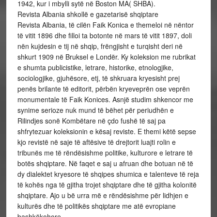
1942, kur i mbylli sytë në Boston MA( SHBA).
Revista Albania shkollë e gazetarisë shqiptare
Revista Albania, të cilën Faik Konica e themeloi në nëntor
të vitit 1896 dhe filloi ta botonte në mars të vitit 1897, doli
nën kujdesin e tij në shqip, frëngjisht e turqisht deri në
shkurt 1909 në Bruksel e Londër. Ky koleksion me rubrikat
e shumta publicistike, letrare, historike, etnologjike,
sociologjike, gjuhësore, etj, të shkruara kryesisht prej
penës brilante të editorit, përbën kryeveprën ose veprën
monumentale të Faik Konices. Asnjë studim shkencor me
synime serioze nuk mund të bëhet për periudhën e
Rilindjes sonë Kombëtare në çdo fushë të saj pa
shfrytezuar koleksionin e kësaj reviste. E themi këtë sepse
kjo revistë në saje të aftësive të drejtorit luajti rolin e
tribunës me të rëndësishme politike, kulturore e letrare të
botës shqiptare. Në faqet e saj u afruan dhe botuan në të
dy dialektet kryesore të shqipes shumica e talenteve të reja
të kohës nga të gjitha trojet shqiptare dhe të gjitha kolonitë
shqiptare. Ajo u bë urra më e rëndësishme për lidhjen e
kulturës dhe të politikës shqiptare me atë evropiane
bashkëkohore.