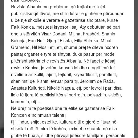
Revista Albania me problemet që trajtoi me llojet
publicistike që lëvroi, me stilin letrar e gjuhën e përpunuar
u bë një shkollë e vërtetë e gazetarisë shqiptare, kurse
Faik Konica, mësuesi kryesor i saj. Aty debutuan së pari
dhe u stërvitën Visar Dodani, Mit’hat Frashëri, Shahin
Kolonja, Fan Noli, Gjergj Fishta, Filip Shiroka, Mihal
Grameno, Hil Mosi, etj, etj, shumë prej të cilëve nxorën
pastaj organet e tyre të shtypit, duke pasur per model
pikërisht shkrimet e revistës Albania. Në faqet e kësaj
reviste Konica, jo vetëm konsolidoi dhe e ngriti më tej
nivelin e artikullit, lajmit, fejtonit, kryeartikullit, pamfletit,
shënimit, që kishin lëvruar para tij, Jeronim de Rada,
Anastas Kullurioti, Nikollë Naçua, etj, por levroi i pari disa
lloje të tjera të publicistikës si portretin, peisazhin, skicën,
komentin, etj…
Në drejtim të poetikës dhe të etikë së gazetarisë Faik
Konicën e ndihmuan talenti i
tij i lindur, shijet estetike, kultura e tij e gjerë e fituar në
shkollat më të mira të kohës, leximet e shumta në disa
giuhë të huaja, si dhe përvoja jetësore familjare, personale