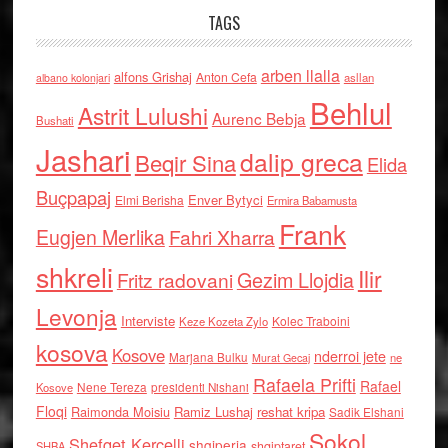
TAGS
arben llalla
alfons Grishaj
Anton Cefa
asllan
albano kolonjari
Behlul
Astrit Lulushi
Aurenc Bebja
Bushati
Jashari
dalip greca
Beqir Sina
Elida
Buçpapaj
Enver Bytyci
Elmi Berisha
Ermira Babamusta
Frank
Eugjen Merlika
Fahri Xharra
shkreli
Ilir
Gezim Llojdia
Fritz radovani
Levonja
Interviste
Kolec Traboini
Keze Kozeta Zylo
kosova
Kosove
nderroi jete
Marjana Bulku
ne
Murat Gecaj
Rafaela Prifti
Rafael
Nene Tereza
Kosove
presidenti Nishani
Floqi
Raimonda Moisiu
Ramiz Lushaj
reshat kripa
Sadik Elshani
Sokol
Shefqet Kercelli
shqiperia
shqiptaret
SHBA