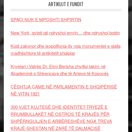
ARTIKUJT E FUNDIT
SPAÇI NUK E MPOSHTI SHPIRTIN
New York, qyteti që ndryshoi emrin… dhe ndryshoi botën
Kodi zakonor dhe isopolifonia dy nga monumentet e gjalla
madhështore të antikitetit shqiptar
Kryetari i Vatrës Dr. Elmi Berisha zhvilloi takim në
Akademinë e Shkencave dhe të Arteve të Kosovës
ÇËSHTJA ÇAME NË PARLAMENTIN E SHQIPËRISË
NË VITIN 1921
300 VJET KUJTESË DHE IDENTITET-TRYEZË E
RRUMBULLAKËT NË OSTROS TË KRAJËS PËR
SHPËRNGULJEN E ARBËRESHËVE NGA TREVA
KRAJË-SHESTAN NË ZARË TË DALMACISË