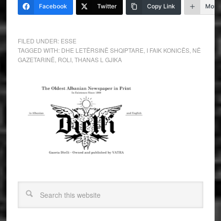
Facebook
Twitter
Copy Link
More
FILED UNDER:
ESSE
TAGGED WITH:
DHE LETËRSINË SHQIPTARE
,
I FAIK KONICËS
,
NË
GAZETARINË
,
ROLI
,
THANAS L GJIKA