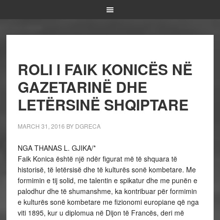
ROLI I FAIK KONICËS NË
GAZETARINË DHE
LETËRSINË SHQIPTARE
MARCH 31, 2016
BY
DGRECA
NGA THANAS L. GJIKA/*
Faik Konica është një ndër figurat më të shquara të
historisë, të letërsisë dhe të kulturës sonë kombetare. Me
formimin e tij solid, me talentin e spikatur dhe me punën e
palodhur dhe të shumanshme, ka kontribuar për formimin
e kulturës sonë kombetare me fizionomi europiane që nga
viti 1895, kur u diplomua në Dijon të Francës, deri më