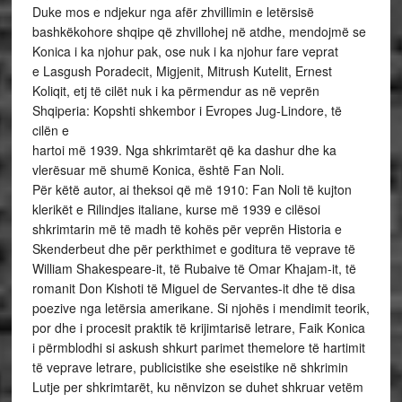
Duke mos e ndjekur nga afër zhvillimin e letërsisë
bashkëkohore shqipe që zhvillohej në atdhe, mendojmë se
Konica i ka njohur pak, ose nuk i ka njohur fare veprat
e Lasgush Poradecit, Migjenit, Mitrush Kutelit, Ernest
Koliqit, etj të cilët nuk i ka përmendur as në veprën
Shqiperia: Kopshti shkembor i Evropes Jug-Lindore, të
cilën e
hartoi më 1939. Nga shkrimtarët që ka dashur dhe ka
vlerësuar më shumë Konica, është Fan Noli.
Për këtë autor, ai theksoi që më 1910: Fan Noli të kujton
klerikët e Rilindjes italiane, kurse më 1939 e cilësoi
shkrimtarin më të madh të kohës për veprën Historia e
Skenderbeut dhe për perkthimet e goditura të veprave të
William Shakespeare-it, të Rubaive të Omar Khajam-it, të
romanit Don Kishoti të Miguel de Servantes-it dhe të disa
poezive nga letërsia amerikane. Si njohës i mendimit teorik,
por dhe i procesit praktik të krijimtarisë letrare, Faik Konica
i përmblodhi si askush shkurt parimet themelore të hartimit
të veprave letrare, publicistike she eseistike në shkrimin
Lutje per shkrimtarët, ku nënvizon se duhet shkruar vetëm