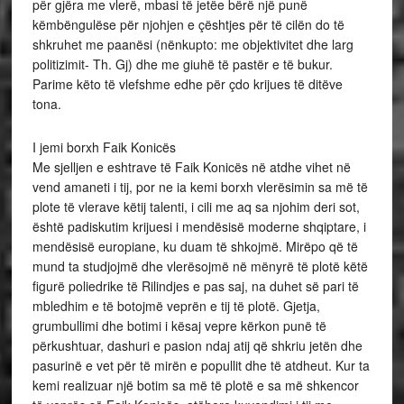
për gjëra me vlerë, mbasi të jetëe bërë një punë
këmbëngulëse për njohjen e çështjes për të cilën do të
shkruhet me paanësi (nënkupto: me objektivitet dhe larg
politizimit- Th. Gj) dhe me giuhë të pastër e të bukur.
Parime këto të vlefshme edhe për çdo krijues të ditëve
tona.
I jemi borxh Faik Konicës
Me sjelljen e eshtrave të Faik Konicës në atdhe vihet në
vend amaneti i tij, por ne ia kemi borxh vlerësimin sa më të
plote të vlerave këtij talenti, i cili me aq sa njohim deri sot,
është padiskutim krijuesi i mendësisë moderne shqiptare, i
mendësisë europiane, ku duam të shkojmë. Mirëpo që të
mund ta studjojmë dhe vlerësojmë në mënyrë të plotë këtë
figurë poliedrike të Rilindjes e pas saj, na duhet së pari të
mbledhim e të botojmë veprën e tij të plotë. Gjetja,
grumbullimi dhe botimi i kësaj vepre kërkon punë të
përkushtuar, dashuri e pasion ndaj atij që shkriu jetën dhe
pasurinë e vet për të mirën e popullit dhe të atdheut. Kur ta
kemi realizuar një botim sa më të plotë e sa më shkencor