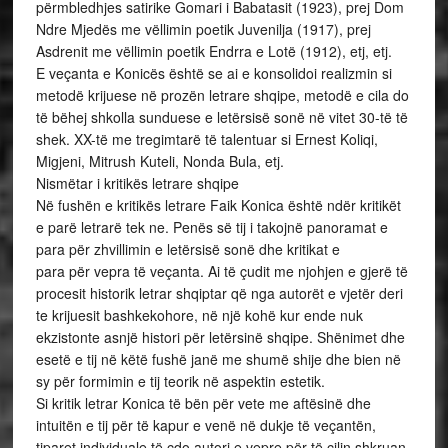
përmbledhjes satirike Gomari i Babatasit (1923), prej Dom
Ndre Mjedës me vëllimin poetik Juvenilja (1917), prej
Asdrenit me vëllimin poetik Endrra e Lotë (1912), etj, etj.
E veçanta e Konicës është se ai e konsolidoi realizmin si
metodë krijuese në prozën letrare shqipe, metodë e cila do
të bëhej shkolla sunduese e letërsisë sonë në vitet 30-të të
shek. XX-të me tregimtarë të talentuar si Ernest Koliqi,
Migjeni, Mitrush Kuteli, Nonda Bula, etj.
Nismëtar i kritikës letrare shqipe
Në fushën e kritikës letrare Faik Konica është ndër kritikët
e parë letrarë tek ne. Penës së tij i takojnë panoramat e
para për zhvillimin e letërsisë sonë dhe kritikat e
para për vepra të veçanta. Ai të çudit me njohjen e gjerë të
procesit historik letrar shqiptar që nga autorët e vjetër deri
te krijuesit bashkekohore, në një kohë kur ende nuk
ekzistonte asnjë histori për letërsinë shqipe. Shënimet dhe
esetë e tij në këtë fushë janë me shumë shije dhe bien në
sy për formimin e tij teorik në aspektin estetik.
Si kritik letrar Konica të bën për vete me aftësinë dhe
intuitën e tij për të kapur e venë në dukje të veçantën,
tiparet individuale të çdo autori e vepre për të cilin shkruan.