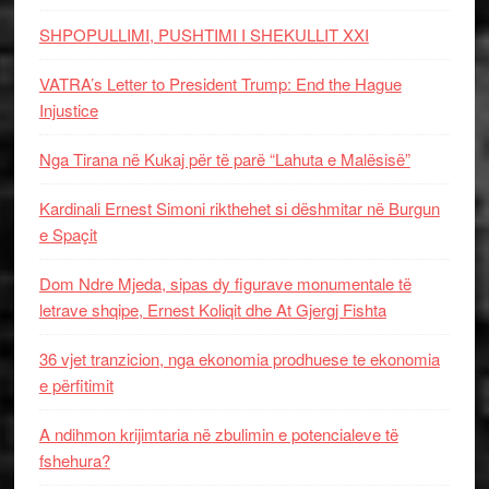
SHPOPULLIMI, PUSHTIMI I SHEKULLIT XXI
VATRA’s Letter to President Trump: End the Hague
Injustice
Nga Tirana në Kukaj për të parë “Lahuta e Malësisë”
Kardinali Ernest Simoni rikthehet si dëshmitar në Burgun
e Spaçit
Dom Ndre Mjeda, sipas dy figurave monumentale të
letrave shqipe, Ernest Koliqit dhe At Gjergj Fishta
36 vjet tranzicion, nga ekonomia prodhuese te ekonomia
e përfitimit
A ndihmon krijimtaria në zbulimin e potencialeve të
fshehura?