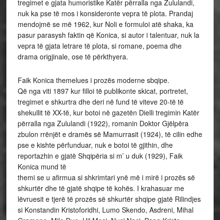
tregimet e gjata humoristike Katër përralla nga Zululandi,
nuk ka pse të mos i konsideronte vepra të plota. Prandaj
mendojmë se më 1962, kur Noli e formuloi atë shaka, ka
pasur parasysh faktin që Konica, si autor i talentuar, nuk la
vepra të gjata letrare të plota, si romane, poema dhe
drama origjinale, ose të përkthyera.
Faik Konica themelues i prozës moderne sbqipe.
Që nga viti 1897 kur filloi të publikonte skicat, portretet,
tregimet e shkurtra dhe deri në fund të viteve 20-të të
shekullit të XX-të, kur botoi në gazetën Dielli tregimin Katër
përralla nga Zululandi (1922), romanin Doktor Gjëlpëra
zbulon rrënjët e dramës së Mamurrasit (1924), të cilin edhe
pse e kishte përfunduar, nuk e botoi të gjithin, dhe
reportazhin e gjatë Shqipëria si m’ u duk (1929), Faik
Konica mund të
themi se u afirmua si shkrimtari ynë më i mirë i prozës së
shkurtër dhe të gjatë shqipe të kohës. I krahasuar me
lëvruesit e tjerë të prozës së shkurtër shqipe gjatë Rilindjes
si Konstandin Kristoforidhi, Lumo Skendo, Asdreni, Mihal