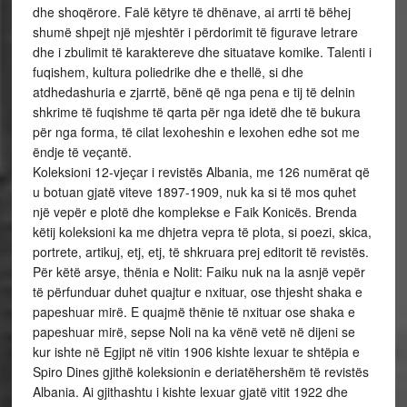
dhe shoqërore. Falë këtyre të dhënave, ai arrti të bëhej
shumë shpejt një mjeshtër i përdorimit të figurave letrare
dhe i zbulimit të karaktereve dhe situatave komike. Talenti i
fuqishem, kultura poliedrike dhe e thellë, si dhe
atdhedashuria e zjarrtë, bënë që nga pena e tij të delnin
shkrime të fuqishme të qarta për nga idetë dhe të bukura
për nga forma, të cilat lexoheshin e lexohen edhe sot me
ëndje të veçantë.
Koleksioni 12-vjeçar i revistës Albania, me 126 numërat që
u botuan gjatë viteve 1897-1909, nuk ka si të mos quhet
një vepër e plotë dhe komplekse e Faik Konicës. Brenda
këtij koleksioni ka me dhjetra vepra të plota, si poezi, skica,
portrete, artikuj, etj, etj, të shkruara prej editorit të revistës.
Për këtë arsye, thënia e Nolit: Faiku nuk na la asnjë vepër
të përfunduar duhet quajtur e nxituar, ose thjesht shaka e
papeshuar mirë. E quajmë thënie të nxituar ose shaka e
papeshuar mirë, sepse Noli na ka vënë vetë në dijeni se
kur ishte në Egjipt në vitin 1906 kishte lexuar te shtëpia e
Spiro Dines gjithë koleksionin e deriatëhershëm të revistës
Albania. Ai gjithashtu i kishte lexuar gjatë vitit 1922 dhe