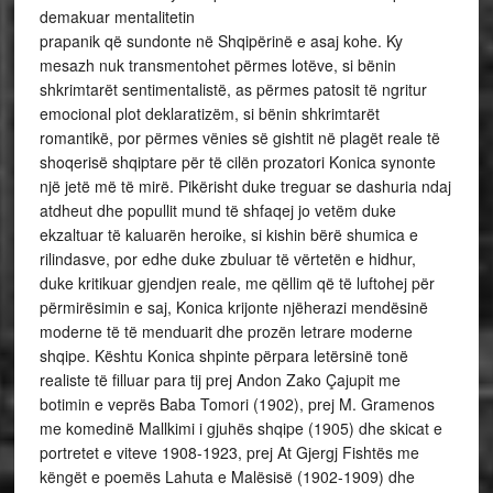
demakuar mentalitetin
prapanik që sundonte në Shqipërinë e asaj kohe. Ky
mesazh nuk transmentohet përmes lotëve, si bënin
shkrimtarët sentimentalistë, as përmes patosit të ngritur
emocional plot deklaratizëm, si bënin shkrimtarët
romantikë, por përmes vënies së gishtit në plagët reale të
shoqerisë shqiptare për të cilën prozatori Konica synonte
një jetë më të mirë. Pikërisht duke treguar se dashuria ndaj
atdheut dhe popullit mund të shfaqej jo vetëm duke
ekzaltuar të kaluarën heroike, si kishin bërë shumica e
rilindasve, por edhe duke zbuluar të vërtetën e hidhur,
duke kritikuar gjendjen reale, me qëllim që të luftohej për
përmirësimin e saj, Konica krijonte njëherazi mendësinë
moderne të të menduarit dhe prozën letrare moderne
shqipe. Kështu Konica shpinte përpara letërsinë tonë
realiste të filluar para tij prej Andon Zako Çajupit me
botimin e veprës Baba Tomori (1902), prej M. Gramenos
me komedinë Mallkimi i gjuhës shqipe (1905) dhe skicat e
portretet e viteve 1908-1923, prej At Gjergj Fishtës me
këngët e poemës Lahuta e Malësisë (1902-1909) dhe