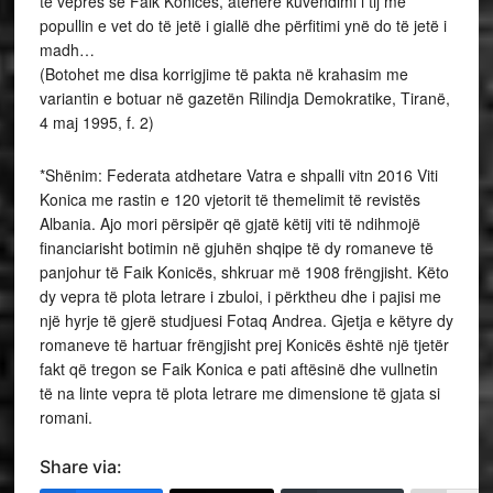
të veprës së Faik Konicës, atëhere kuvendimi i tij me
popullin e vet do të jetë i giallë dhe përfitimi ynë do të jetë i
madh…
(Botohet me disa korrigjime të pakta në krahasim me
variantin e botuar në gazetën Rilindja Demokratike, Tiranë,
4 maj 1995, f. 2)
*Shënim: Federata atdhetare Vatra e shpalli vitn 2016 Viti
Konica me rastin e 120 vjetorit të themelimit të revistës
Albania. Ajo mori përsipër që gjatë këtij viti të ndihmojë
financiarisht botimin në gjuhën shqipe të dy romaneve të
panjohur të Faik Konicës, shkruar më 1908 frëngjisht. Këto
dy vepra të plota letrare i zbuloi, i përktheu dhe i pajisi me
një hyrje të gjerë studjuesi Fotaq Andrea. Gjetja e këtyre dy
romaneve të hartuar frëngjisht prej Konicës është një tjetër
fakt që tregon se Faik Konica e pati aftësinë dhe vullnetin
të na linte vepra të plota letrare me dimensione të gjata si
romani.
Share via: