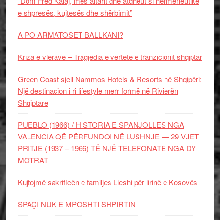
“Dom Fred Kalaj, mes altarit dhe atdheut si hermeneutikë
e shpresës, kujtesës dhe shërbimit”
A PO ARMATOSET BALLKANI?
Kriza e vlerave – Tragjedia e vërtetë e tranzicionit shqiptar
Green Coast sjell Nammos Hotels & Resorts në Shqipëri:
Një destinacion i ri lifestyle merr formë në Rivierën
Shqiptare
PUEBLO (1966) / HISTORIA E SPANJOLLES NGA
VALENCIA QË PËRFUNDOI NË LUSHNJE — 29 VJET
PRITJE (1937 – 1966) TË NJË TELEFONATE NGA DY
MOTRAT
Kujtojmë sakrificën e familjes Lleshi për lirinë e Kosovës
SPAÇI NUK E MPOSHTI SHPIRTIN