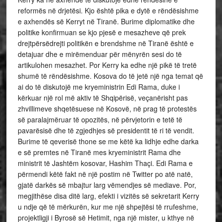
reformës në drjetësi. Kjo është pika e dytë e rëndësishme
e axhendës së Kerryt në Tiranë. Burime diplomatike dhe
politike konfirmuan se kjo pjesë e mesazheve që prek
drejtpërsëdrejti politikën e brendshme në Tiranë është e
detajuar dhe e mirëmenduar për mënyrën sesi do të
artikulohen mesazhet. Por Kerry ka edhe një pikë të tretë
shumë të rëndësishme. Kosova do të jetë një nga temat që
ai do të diskutojë me kryeministrin Edi Rama, duke i
kërkuar një rol më aktiv të Shqipërisë, veçanërisht pas
zhvillimeve shqetësuese në Kosovë, në prag të protestës
së paralajmëruar të opozitës, në përvjetorin e tetë të
pavarësisë dhe të zgjedhjes së presidentit të ri të vendit.
Burime të qeverisë thone se me këtë ka lidhje edhe darka
e së premtes në Tiranë mes kryeministrit Rama dhe
ministrit të Jashtëm kosovar, Hashim Thaçi. Edi Rama e
përmendi këtë fakt në një postim në Twitter po atë natë,
gjatë darkës së mbajtur larg vëmendjes së mediave. Por,
megjithëse disa ditë larg, efekti i vizitës së sekretarit Kerry
u ndje që të mërkurën, kur me një shpejtësi të rrufeshme,
projektligji i Byrosë së Hetimit, nga një mister, u kthye në