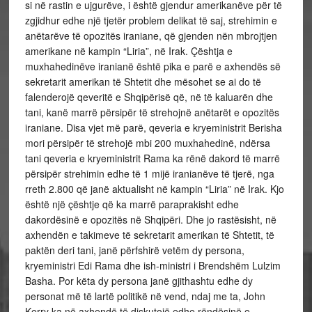
si në rastin e ujgurëve, i është gjendur amerikanëve për të
zgjidhur edhe një tjetër problem delikat të saj, strehimin e
anëtarëve të opozitës iraniane, që gjenden nën mbrojtjen
amerikane në kampin “Liria”, në Irak. Çështja e
muxhahedinëve iranianë është pika e parë e axhendës së
sekretarit amerikan të Shtetit dhe mësohet se ai do të
falenderojë qeveritë e Shqipërisë që, në të kaluarën dhe
tani, kanë marrë përsipër të strehojnë anëtarët e opozitës
iraniane. Disa vjet më parë, qeveria e kryeministrit Berisha
mori përsipër të strehojë mbi 200 muxhahedinë, ndërsa
tani qeveria e kryeministrit Rama ka rënë dakord të marrë
përsipër strehimin edhe të 1 mijë iranianëve të tjerë, nga
rreth 2.800 që janë aktualisht në kampin “Liria” në Irak. Kjo
është një çështje që ka marrë paraprakisht edhe
dakordësinë e opozitës në Shqipëri. Dhe jo rastësisht, në
axhendën e takimeve të sekretarit amerikan të Shtetit, të
paktën deri tani, janë përfshirë vetëm dy persona,
kryeministri Edi Rama dhe ish-ministri i Brendshëm Lulzim
Basha. Por këta dy persona janë gjithashtu edhe dy
personat më të lartë politikë në vend, ndaj me ta, John
Kerry ka në axhendë të diskutojë edhe rëndësinë e