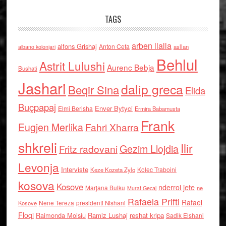
TAGS
arben llalla
alfons Grishaj
Anton Cefa
asllan
albano kolonjari
Behlul
Astrit Lulushi
Aurenc Bebja
Bushati
Jashari
dalip greca
Beqir Sina
Elida
Buçpapaj
Enver Bytyci
Elmi Berisha
Ermira Babamusta
Frank
Eugjen Merlika
Fahri Xharra
shkreli
Ilir
Gezim Llojdia
Fritz radovani
Levonja
Interviste
Kolec Traboini
Keze Kozeta Zylo
kosova
Kosove
nderroi jete
Marjana Bulku
ne
Murat Gecaj
Rafaela Prifti
Rafael
Nene Tereza
Kosove
presidenti Nishani
Floqi
Raimonda Moisiu
Ramiz Lushaj
reshat kripa
Sadik Elshani