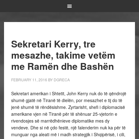
Sekretari Kerry, tre
mesazhe, takime vetëm
me Ramën dhe Bashën
FEBRUARY 11, 2016
BY
DGRECA
Sekretari amerikan i Shtetit, John Kerry nuk do të qëndrojë
shumë gjatë në Tiranë të dielën, por mesazhet e tij do të
jenë shumë të rëndësishme. Zyrtarisht, shefi i diplomacisë
amerikane vjen në Tiranë për të shënuar 25-vjetorin e
rivendosjes së marrëdhënieve diplomatike mes dy
vendeve. Dhe si në çdo festë, një falenderim nuk ka për të
munguar nga aleati më i madh strategjik i Shqipërisë, i cili,