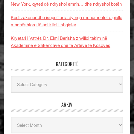
New York, qyteti që ndryshoi emrin… dhe ndryshoi botën
Kodi zakonor dhe isopolifonia dy nga monumentet e gjalla
madhështore të antikitetit shqiptar
Kryetari i Vatrës Dr. Elmi Berisha zhvilloi takim në
Akademinë e Shkencave dhe të Arteve të Kosovës
KATEGORITË
Kategoritë
ARKIV
Arkiv