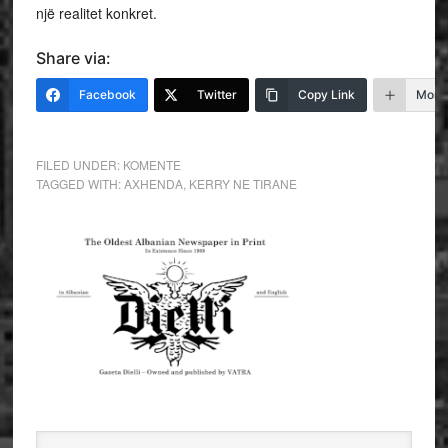
një realitet konkret.
Share via:
Facebook
Twitter
Copy Link
More
FILED UNDER:
KOMENTE
TAGGED WITH:
AXHENDA
,
KERRY NE TIRANE