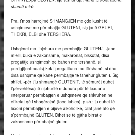
shumë mirë.
Pra, t’mos harrojmë SHMANGJEN me çdo kusht të
ushqimeve me përmbajtje GLUTENI,-siç janë GRURI,
THEKRI, ËLBI dhe TERSHËRA.
Ushqimet ma t’njohura me permbajtje GLUTEN-i, -jane
mielli, buka e zakonshme, makaronat, biskotat, disa
pregatitje ushqimesh qe bahen me tershanë, si
porrigji(oatmeals),kek t’pregatituna me tërshanë, si dhe
disa ushqime që kanë përmbajtje të fshehur gluten-i. Siç
shifet, -për t’ju shmangë GLUTENIT, të sëmurët duhet
t’përvehtësojnë njohuritë e duhura për të lexuar e
interperuar përmbajtjen e ushqimeve që shkruhen në
etiketat që i shoqërojnë (food lables), p.sh.: ju duhet të
lexoni përmbajtjen e pijeve alkoholike,-cilat janë ato që
s’përmbajnë GLUTEN. Dihet se të gjitha birrat e
zakonshme përmbajnë gluten.