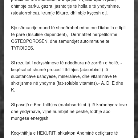
dhimbje barku, gazra, jashtqitje të holla e të yndyrshme,
(steatorrohea), krumje lëkure, dhimbje kyçesh etj.
Kjo sëmundje mund të shoqërohet edhe me Diabetin e tipit
të parë (Insuline-dependent), -Dermatitet herpetiforme,
OSTEOPOROSEN, dhe sëmundjet autoimmune të
TYROIDES.
Si rezultat i ndryshimeve të ndodhura në zorrën e hollë, -
keqësohet shumë procesi i thithjes (absorbimit) të
substancave ushqyese, mineraleve, dhe vitaminave të
shkrijshme në yndyrna (fat-soluble vitamins),- A, D, E dhe
K.
Si pasojë e Keq-thithjes (malabsorbimi-t) të karbohydrateve
dhe yndyrnave, vijnë humbjet në peshë, lodhje apo
mungesë energjish.
Keq-thithja e HEKURIT, shkakton Aneminë defiçitare të