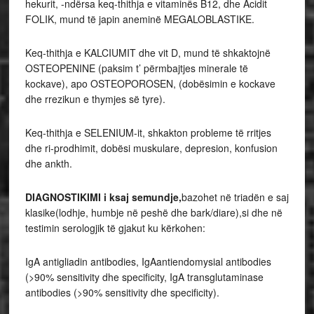
hekurit, -ndërsa keq-thithja e vitaminës B12, dhe Acidit
FOLIK, mund të japin aneminë MEGALOBLASTIKE.
Keq-thithja e KALCIUMIT dhe vit D, mund të shkaktojnë
OSTEOPENINE (paksim t’ përmbajtjes minerale të
kockave), apo OSTEOPOROSEN, (dobësimin e kockave
dhe rrezikun e thymjes së tyre).
Keq-thithja e SELENIUM-it, shkakton probleme të rritjes
dhe ri-prodhimit, dobësi muskulare, depresion, konfusion
dhe ankth.
DIAGNOSTIKIMI i ksaj semundje,
bazohet në triadën e saj
klasike(lodhje, humbje në peshë dhe bark/diare),si dhe në
testimin serologjik të gjakut ku kërkohen:
IgA antigliadin antibodies, IgAantiendomysial antibodies
(>90% sensitivity dhe specificity, IgA transglutaminase
antibodies (>90% sensitivity dhe specificity).