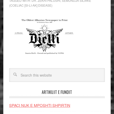
TAGGED WITH:
DR. ZEKRI PALUSHI
,
SËMUNDJA SILIAKE
(COELIAC [SI-LI-AK] DISEASE)
ARTIKUJT E FUNDIT
SPAÇI NUK E MPOSHTI SHPIRTIN