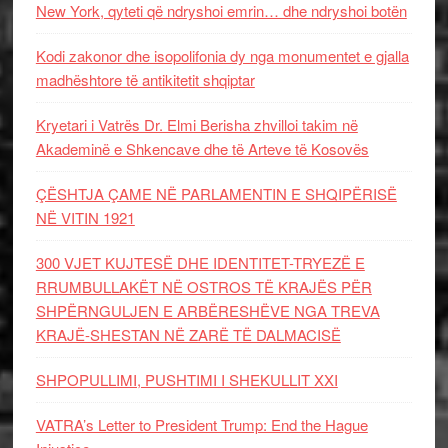
New York, qyteti që ndryshoi emrin… dhe ndryshoi botën
Kodi zakonor dhe isopolifonia dy nga monumentet e gjalla
madhështore të antikitetit shqiptar
Kryetari i Vatrës Dr. Elmi Berisha zhvilloi takim në
Akademinë e Shkencave dhe të Arteve të Kosovës
ÇËSHTJA ÇAME NË PARLAMENTIN E SHQIPËRISË
NË VITIN 1921
300 VJET KUJTESË DHE IDENTITET-TRYEZË E
RRUMBULLAKËT NË OSTROS TË KRAJËS PËR
SHPËRNGULJEN E ARBËRESHËVE NGA TREVA
KRAJË-SHESTAN NË ZARË TË DALMACISË
SHPOPULLIMI, PUSHTIMI I SHEKULLIT XXI
VATRA’s Letter to President Trump: End the Hague