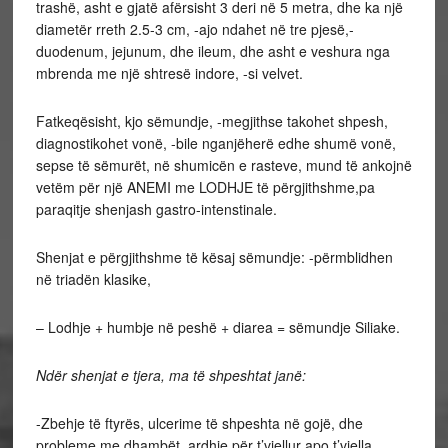
trashë, asht e gjatë afërsisht 3 deri në 5 metra, dhe ka një
diametër rreth 2.5-3 cm, -ajo ndahet në tre pjesë,-
duodenum, jejunum, dhe ileum, dhe asht e veshura nga
mbrenda me një shtresë indore, -si velvet.
Fatkeqësisht, kjo sëmundje, -megjithse takohet shpesh,
diagnostikohet vonë, -bile nganjëherë edhe shumë vonë,
sepse të sëmurët, në shumicën e rasteve, mund të ankojnë
vetëm për një ANEMI me LODHJE të përgjithshme,pa
paraqitje shenjash gastro-intenstinale.
Shenjat e përgjithshme të kësaj sëmundje: -përmblidhen
në triadën klasike,
– Lodhje + humbje në peshë + diarea = sëmundje Siliake.
Ndër shenjat e tjera, ma të shpeshtat janë:
-Zbehje të ftyrës, ulcerime të shpeshta në gojë, dhe
probleme me dhambët, ardhje për t’vjellur apo t’vjella,