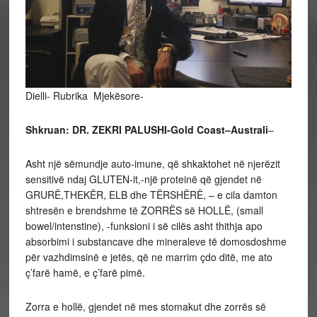
Dielli- Rubrika Mjekësore-
Shkruan: DR. ZEKRI PALUSHI-Gold Coast–Australi
–
Asht një sëmundje auto-imune, që shkaktohet në njerëzit
sensitivë ndaj GLUTEN-it,-një proteinë që gjendet në
GRURË,THEKËR, ELB dhe TËRSHËRË, – e cila damton
shtresën e brendshme të ZORRËS së HOLLË, (small
bowel/intenstine), -funksioni i së cilës asht thithja apo
absorbimi i substancave dhe mineraleve të domosdoshme
për vazhdimsinë e jetës, që ne marrim çdo ditë, me ato
ç’farë hamë, e ç’farë pimë.
Zorra e hollë, gjendet në mes stomakut dhe zorrës së