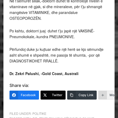
Në t’sëmurët siliak,-doktorri duhet të kontrollojë nivelin e
vitaminave në gjak, si dhe mineraleve, për t’ju shmangë
mangësive VITAMINIKE, dhe parandalue
OSTEOPOROZËN.
Po kshtu, doktorri juaj duhet t’ju japë një VAKSINË-
Pneumokokale,-kundra PNEUMONIVE.
Përfundoj duke ju kujtuar edhe një herë se kjo sëmundje
asht shumë e shpeshtë, me pasoja të shumta, -por që
DIAGNOSTIKOHET RRALLË.
Dr. Zekri Palushi, -Gold Coast, Australi
Share via:
Facebook
Twitter
Copy Link
More
FILED UNDER:
POLITIKE