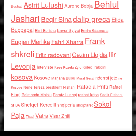
Behlul
Astrit Lulushi
Aurenc Bebja
Bushati
Jashari
dalip greca
Beqir Sina
Elida
Buçpapaj
Enver Bytyci
Elmi Berisha
Ermira Babamusta
Frank
Eugjen Merlika
Fahri Xharra
shkreli
Ilir
Gezim Llojdia
Fritz radovani
Levonja
Interviste
Kolec Traboini
Keze Kozeta Zylo
kosova
Kosove
nderroi jete
Marjana Bulku
ne
Murat Gecaj
Rafaela Prifti
Rafael
Nene Tereza
Kosove
presidenti Nishani
Floqi
Raimonda Moisiu
Ramiz Lushaj
reshat kripa
Sadik Elshani
Sokol
Shefqet Kercelli
shqiperia
shqiptaret
SHBA
Paja
Vatra
Visar Zhiti
Thaci