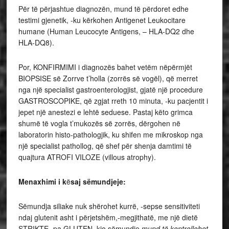
Për të përjashtue diagnozën, mund të përdoret edhe
testimi gjenetik, -ku kërkohen Antigenet Leukocitare
humane (Human Leucocyte Antigens, – HLA-DQ2 dhe
HLA-DQ8).
Por, KONFIRMIMI i diagnozës bahet vetëm nëpërmjët
BIOPSISE së Zorrve t’holla (zorrës së vogël), që merret
nga një specialist gastroenterologjist, gjatë një procedure
GASTROSCOPIKE, që zgjat rreth 10 minuta, -ku pacjentit i
jepet një anestezi e lehtë seduese. Pastaj këto grimca
shumë të vogla t’mukozës së zorrës, dërgohen në
laboratorin histo-pathologjik, ku shifen me mikroskop nga
një specialist pathollog, që shef për shenja damtimi të
quajtura ATROFI VILOZE (villous atrophy).
Menaxhimi i k
ë
saj sëmundjeje:
Sëmundja siliake nuk shërohet kurrë, -sepse sensitiviteti
ndaj glutenit asht i përjetshëm,-megjithatë, me një dietë
STRIKTE,-pa GLUTEN, kjo sëmundje
mund të kontrollohet