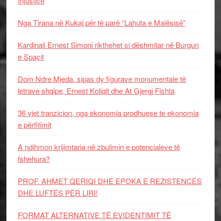
Injustice
Nga Tirana në Kukaj për të parë “Lahuta e Malësisë”
Kardinali Ernest Simoni rikthehet si dëshmitar në Burgun
e Spaçit
Dom Ndre Mjeda, sipas dy figurave monumentale të
letrave shqipe, Ernest Koliqit dhe At Gjergj Fishta
36 vjet tranzicion, nga ekonomia prodhuese te ekonomia
e përfitimit
A ndihmon krijimtaria në zbulimin e potencialeve të
fshehura?
PROF. AHMET QERIQI DHE EPOKA E REZISTENCЁS
DHE LUFTЁS PЁR LIRI!
FORMAT ALTERNATIVE TË EVIDENTIMIT TË