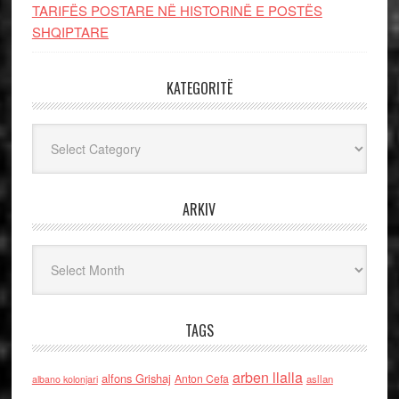
TARIFËS POSTARE NË HISTORINË E POSTËS
SHQIPTARE
KATEGORITË
Kategoritë
ARKIV
Arkiv
TAGS
arben llalla
alfons Grishaj
Anton Cefa
asllan
albano kolonjari