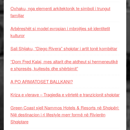
Oxhaku, nga elementi arkitektonik te simboli i trungut
familjar
Arbëreshët si model evropian i mbrojtjes së identitetit
kulturor
Sali Shijaku, “Diego Rivera” shqiptar i artit tonë kombëtar
“Dom Fred Kalaj, mes altarit dhe atdheut si hermeneutikë
e shpresës, kujtesës dhe shërbimit”
A PO ARMATOSET BALLKANI?
Kriza e vlerave – Tragjedia e vërtetë e tranzicionit shqiptar
Green Coast sjell Nammos Hotels & Resorts në Shqipëri:
Një destinacion i ri lifestyle merr formë në Rivierën
Shqiptare