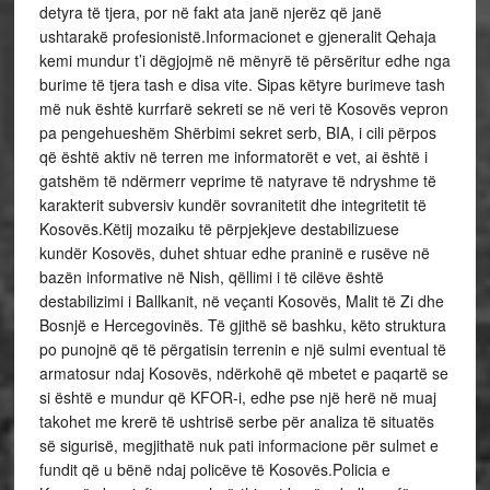
detyra të tjera, por në fakt ata janë njerëz që janë
ushtarakë profesionistë.Informacionet e gjeneralit Qehaja
kemi mundur t’i dëgjojmë në mënyrë të përsëritur edhe nga
burime të tjera tash e disa vite. Sipas këtyre burimeve tash
më nuk është kurrfarë sekreti se në veri të Kosovës vepron
pa pengehueshëm Shërbimi sekret serb, BIA, i cili përpos
që është aktiv në terren me informatorët e vet, ai është i
gatshëm të ndërmerr veprime të natyrave të ndryshme të
karakterit subversiv kundër sovranitetit dhe integritetit të
Kosovës.Këtij mozaiku të përpjekjeve destabilizuese
kundër Kosovës, duhet shtuar edhe praninë e rusëve në
bazën informative në Nish, qëllimi i të cilëve është
destabilizimi i Ballkanit, në veçanti Kosovës, Malit të Zi dhe
Bosnjë e Hercegovinës. Të gjithë së bashku, këto struktura
po punojnë që të përgatisin terrenin e një sulmi eventual të
armatosur ndaj Kosovës, ndërkohë që mbetet e paqartë se
si është e mundur që KFOR-i, edhe pse një herë në muaj
takohet me krerë të ushtrisë serbe për analiza të situatës
së sigurisë, megjithatë nuk pati informacione për sulmet e
fundit që u bënë ndaj policëve të Kosovës.Policia e