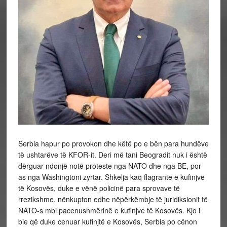
Serbia hapur po provokon dhe këtë po e bën para hundëve
të ushtarëve të KFOR-it. Deri më tani Beogradit nuk i është
dërguar ndonjë notë proteste nga NATO dhe nga BE, por
as nga Washingtoni zyrtar. Shkelja kaq flagrante e kufinjve
të Kosovës, duke e vënë policinë para sprovave të
rrezikshme, nënkupton edhe nëpërkëmbje të juridiksionit të
NATO-s mbi pacenushmërinë e kufinjve të Kosovës. Kjo i
bie që duke cenuar kufinjtë e Kosovës, Serbia po cënon