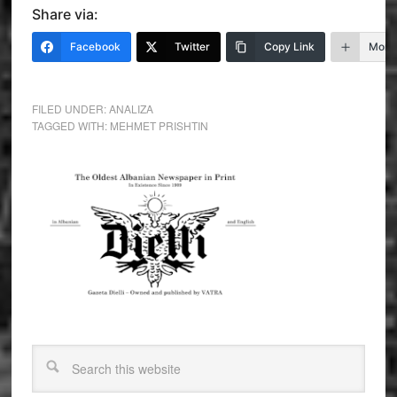
Share via:
Facebook
Twitter
Copy Link
More
FILED UNDER:
ANALIZA
TAGGED WITH:
MEHMET PRISHTIN