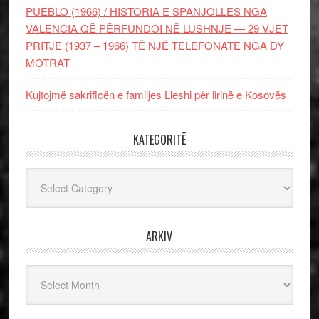
PUEBLO (1966) / HISTORIA E SPANJOLLES NGA
VALENCIA QË PËRFUNDOI NË LUSHNJE — 29 VJET
PRITJE (1937 – 1966) TË NJË TELEFONATE NGA DY
MOTRAT
Kujtojmë sakrificën e familjes Lleshi për lirinë e Kosovës
KATEGORITË
Kategoritë
ARKIV
Arkiv