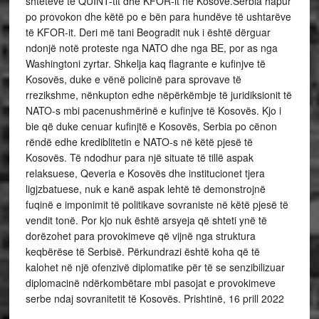
shteteve të QUINT-tit dhe KFOR-it në Kosovë.Serbia hapur
po provokon dhe këtë po e bën para hundëve të ushtarëve
të KFOR-it. Deri më tani Beogradit nuk i është dërguar
ndonjë notë proteste nga NATO dhe nga BE, por as nga
Washingtoni zyrtar. Shkelja kaq flagrante e kufinjve të
Kosovës, duke e vënë policinë para sprovave të
rrezikshme, nënkupton edhe nëpërkëmbje të juridiksionit të
NATO-s mbi pacenushmërinë e kufinjve të Kosovës. Kjo i
bie që duke cenuar kufinjtë e Kosovës, Serbia po cënon
rëndë edhe krediblitetin e NATO-s në këtë pjesë të
Kosovës. Të ndodhur para një situate të tillë aspak
relaksuese, Qeveria e Kosovës dhe institucionet tjera
ligjzbatuese, nuk e kanë aspak lehtë të demonstrojnë
fuqinë e imponimit të politikave sovraniste në këtë pjesë të
vendit tonë. Por kjo nuk është arsyeja që shteti ynë të
dorëzohet para provokimeve që vijnë nga struktura
keqbërëse të Serbisë. Përkundrazi është koha që të
kalohet në një ofenzivë diplomatike për të se senzibilizuar
diplomacinë ndërkombëtare mbi pasojat e provokimeve
serbe ndaj sovranitetit të Kosovës. Prishtinë, 16 prill 2022