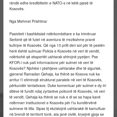
rëndë edhe krediblitetin e NATO-s në këtë pjesë të
Kosovës.
Nga Mehmet Prishtina/
Pasiviteti i bashkësisë ndërkombëtare e ka trimëruar
Serbinë që të futet në aventura të rrezikshme pranë
kufinjve të Kosovës. Që nga 13 prilli deri sot për të pestën
herë është sulmuar Policia e Kosovës në veri të vendit,
ndërkohë që ekspertët ushtarak shtrojnë pyetjen: Pse
KFOR-i nuk pati informacione për sulmet në veri të
Kosovës? Njohësi i çështjeve ushtarake dhe të sigurisë,
gjeneral Ramadan Qehaja, ka thënë se Kosova nuk ka
arritur t’i eliminojë strukturat paralele në veri të Kosovës,
përkundër tentativave. Duke komentuar për sulmet e dy-tri
ditëve të fundit ndaj zyrtarëve policorë të Kosovës, në veri
të vendit, Qehaja ka thënë se nuk e di se sa hapa kanë
ndërmarr institucionet e Kosovës për t’iu kundërvënë
sulmeve të tilla. Sipas tij ekzistojnë ushtarakë të kamufluar
në brendi të territorit tonë, ata janë civilë, kryejnë gjoja se