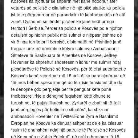
Kosovës ka njoftuar se shpërthimet kanë ndodhur afër
veturës së policisë e cila ishte në një pikë statike ku policia
ishte e përqendruar në parandalim të kontrabandës në atë
zonë. Dyshohet se lëndët pirotenike janë hedhur nga
territori i Serbisë.Përderisa policia e Kosovës po e njofton
detajisht opinionin publik mbi sulmet e njëpasnjëshme që
vinë nga territetori i Serbisë, diplomatët në Prishtinë janë
treguar unik në dënimin e këtyre sulmeve.Ambasadori i
Shteteve të Bashkuara të Amerikës në Kosovë, Jeffrey
Hovenier ka shprehur shqetësimin lidhur me sulmin ndaj
pjesëtarëve të Policisë së Kosovës, për të cilat autoritetet e
Kosovës kanë raportuar më 15 prill.Ai ka paralajmëruar që
“të mos bëhen spekulime që do të rrisin tensionet dhe do
të dënojmë çdo përpjekje për të penguar këtë punë
thelbësore”.“Ne e dënojmë fuqishëm këtë dhunë të
turpshme, të pajustifikueshme. Zyrtarët e zbatimit të ligjit
janë përgjegjës për hetimin e situatës”, ka shkruar
ambasadori Hovenier në Twitter.Edhe Zyra e Bashkimit
Evropian në Kosovë ka dënuar ashpër at që e ka cilësuar
“sulm të dhunshëm ndaj një patrulle të Policisë së Kosovës
në Komunën e Zubin Potokut”, në orët e hershme të 15