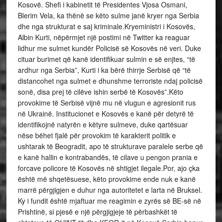
Kosovë. Shefi i kabinetit të Presidentes Vjosa Osmani,
Blerim Vela, ka thënë se këto sulme janë kryer nga Serbia
dhe nga strukturat e saj kriminale.Kryeministri i Kosovës,
Albin Kurti, nëpërmjet një postimi në Twitter ka reaguar
lidhur me sulmet kundër Policisë së Kosovës në veri. Duke
cituar burimet që kanë identifikuar sulmin e së enjtes, “të
ardhur nga Serbia”, Kurti i ka bërë thirrje Serbisë që “të
distancohet nga sulmet e dhunshme terroriste ndaj policisë
sonë, disa prej të cilëve ishin serbë të Kosovës”.Këto
provokime të Serbisë vijnë mu në vlugun e agresionit rus
në Ukrainë. Institucionet e Kosovës e kanë për detyrë të
identifikojnë natyrën e këtyre sulmeve, duke qartësuar
nëse bëhet fjalë për provokim të karakterit politik e
ushtarak të Beogradit, apo të strukturave paralele serbe që
e kanë hallin e kontrabandës, të cilave u pengon prania e
forcave policore të Kosovës në shtigjet ilegale.Por, ajo çka
është më shqetësuese, këto provokime ende nuk e kanë
marrë përgjigjen e duhur nga autoritetet e larta në Bruksel.
Ky i fundit është mjaftuar me reagimin e zyrës së BE-së në
Prishtinë, si pjesë e një përgjigjeje të përbashkët të