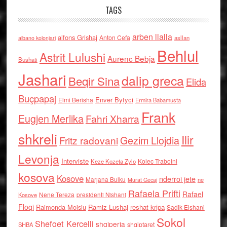
TAGS
arben llalla
alfons Grishaj
Anton Cefa
asllan
albano kolonjari
Behlul
Astrit Lulushi
Aurenc Bebja
Bushati
Jashari
dalip greca
Beqir Sina
Elida
Buçpapaj
Enver Bytyci
Elmi Berisha
Ermira Babamusta
Frank
Eugjen Merlika
Fahri Xharra
shkreli
Ilir
Gezim Llojdia
Fritz radovani
Levonja
Interviste
Kolec Traboini
Keze Kozeta Zylo
kosova
Kosove
nderroi jete
Marjana Bulku
ne
Murat Gecaj
Rafaela Prifti
Rafael
Nene Tereza
Kosove
presidenti Nishani
Floqi
Raimonda Moisiu
Ramiz Lushaj
reshat kripa
Sadik Elshani
Sokol
Shefqet Kercelli
shqiperia
shqiptaret
SHBA