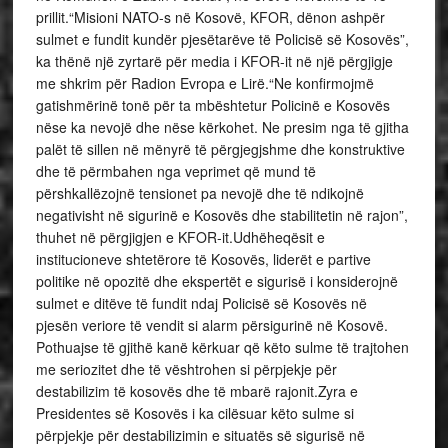
prillit.“Misioni NATO-s në Kosovë, KFOR, dënon ashpër
sulmet e fundit kundër pjesëtarëve të Policisë së Kosovës”,
ka thënë një zyrtarë për media i KFOR-it në një përgjigje
me shkrim për Radion Evropa e Lirë.“Ne konfirmojmë
gatishmërinë tonë për ta mbështetur Policinë e Kosovës
nëse ka nevojë dhe nëse kërkohet. Ne presim nga të gjitha
palët të sillen në mënyrë të përgjegjshme dhe konstruktive
dhe të përmbahen nga veprimet që mund të
përshkallëzojnë tensionet pa nevojë dhe të ndikojnë
negativisht në sigurinë e Kosovës dhe stabilitetin në rajon”,
thuhet në përgjigjen e KFOR-it.Udhëheqësit e
institucioneve shtetërore të Kosovës, liderët e partive
politike në opozitë dhe ekspertët e sigurisë i konsiderojnë
sulmet e ditëve të fundit ndaj Policisë së Kosovës në
pjesën veriore të vendit si alarm përsigurinë në Kosovë.
Pothuajse të gjithë kanë kërkuar që këto sulme të trajtohen
me seriozitet dhe të vështrohen si përpjekje për
destabilizim të kosovës dhe të mbarë rajonit.Zyra e
Presidentes së Kosovës i ka cilësuar këto sulme si
përpjekje për destabilizimin e situatës së sigurisë në