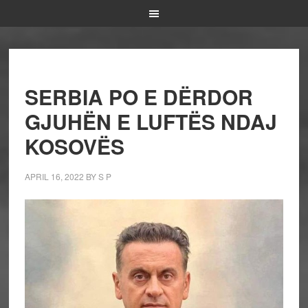
SERBIA PO E DËRDOR
GJUHËN E LUFTËS NDAJ
KOSOVËS
APRIL 16, 2022
BY
S P