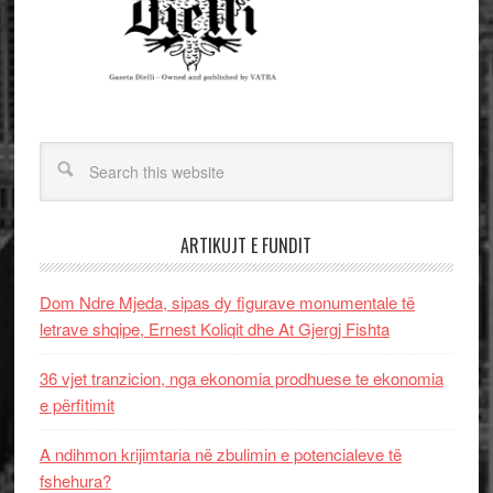
ARTIKUJT E FUNDIT
Dom Ndre Mjeda, sipas dy figurave monumentale të
letrave shqipe, Ernest Koliqit dhe At Gjergj Fishta
36 vjet tranzicion, nga ekonomia prodhuese te ekonomia
e përfitimit
A ndihmon krijimtaria në zbulimin e potencialeve të
fshehura?