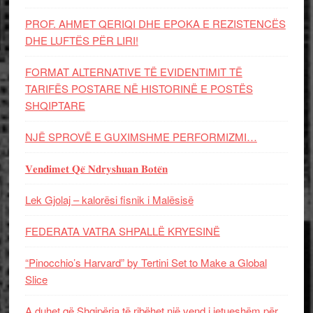
PROF. AHMET QERIQI DHE EPOKA E REZISTENCЁS
DHE LUFTЁS PЁR LIRI!
FORMAT ALTERNATIVE TË EVIDENTIMIT TË
TARIFËS POSTARE NË HISTORINË E POSTËS
SHQIPTARE
NJË SPROVË E GUXIMSHME PERFORMIZMI…
𝐕𝐞𝐧𝐝𝐢𝐦𝐞𝐭 𝐐𝐞̈ 𝐍𝐝𝐫𝐲𝐬𝐡𝐮𝐚𝐧 𝐁𝐨𝐭𝐞̈𝐧
Lek Gjolaj – kalorësi fisnik i Malësisë
FEDERATA VATRA SHPALLË KRYESINË
“Pinocchio’s Harvard” by Tertini Set to Make a Global
Slice
A duhet që Shqipëria të ribëhet një vend i jetueshëm për