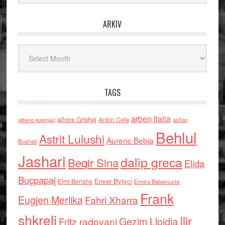
ARKIV
Arkiv
TAGS
arben llalla
alfons Grishaj
Anton Cefa
asllan
albano kolonjari
Behlul
Astrit Lulushi
Aurenc Bebja
Bushati
Jashari
dalip greca
Beqir Sina
Elida
Buçpapaj
Enver Bytyci
Elmi Berisha
Ermira Babamusta
Frank
Eugjen Merlika
Fahri Xharra
shkreli
Ilir
Gezim Llojdia
Fritz radovani