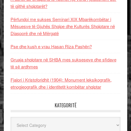
të gjithë shqiptarët?
Përfundoi me sukses Seminari XIX Mbarëkombëtar i
Mësuesve të Gjuhës Shqipe dhe Kulturës Shqiptare në
Diasporë dhe në Mërgatë
Pse dhe kush e vrau Hasan Riza Pashën?
Gruaja shqiptare në SHBA mes sukseseve dhe sfidave
të së ardhmes
Fjalori i Kristoforidhit (1904): Monument leksikografik,
etnogjeografik dhe i identitetit kombëtar shqiptar
KATEGORITË
Kategoritë