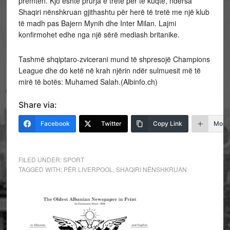
premten. Kjo është prurja e tretë për të kuqtë, ndërsa
Shaqiri nënshkruan gjithashtu për herë të tretë me një klub
të madh pas Bajern Mynih dhe Inter Milan. Lajmi
konfirmohet edhe nga një sërë mediash britanike.
Tashmë shqiptaro-zvicerani mund të shpresojë Champions
League dhe do ketë në krah njërin ndër sulmuesit më të
mirë të botës: Muhamed Salah.(Albinfo.ch)
Share via:
Facebook
Twitter
Copy Link
More
FILED UNDER:
SPORT
TAGGED WITH:
PËR LIVERPOOL
,
SHAQIRI NËNSHKRUAN