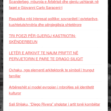
Scanderbeg, mburoja e Arbërisë dhe gjeniu ushtarak në
faqet e Giovanni Carlo Saraceni-t
Republika mbi interesat politike: sovraniteti i qytetarëve,
kushtetutshmëria dhe përgjegjësia shtetërore
TRI POEZI PËR GJERGJ KASTRIOTIN-
SKËNDERBEUN
LETËR E ARKIVIT TE NAUM PRIFTIT NË
PERVJETORIN E PARE TE DRAGO SILIQIT
Oxhaku, nga elementi arkitektonik te simboli i trungut
familjar
Arbëreshët si model evropian i mbrojtjes së identitetit
kulturor
Sali Shijaku, “Diego Rivera” shqiptar i artit tonë kombëtar