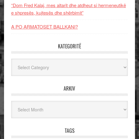
“Dom Fred Kalaj, mes altarit dhe atdheut si hermeneutikë
e shpresës, kujtesës dhe shërbimit”
A PO ARMATOSET BALLKANI?
KATEGORITË
Kategoritë
ARKIV
Arkiv
TAGS