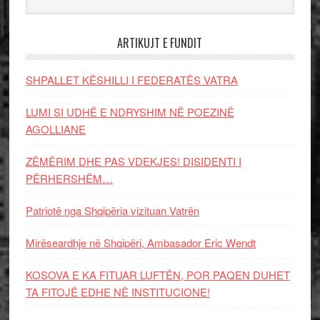
ARTIKUJT E FUNDIT
SHPALLET KËSHILLI I FEDERATËS VATRA
LUMI SI UDHË E NDRYSHIM NË POEZINË
AGOLLIANE
ZËMËRIM DHE PAS VDEKJES! DISIDENTI I
PËRHERSHËM…
Patriotë nga Shqipëria vizituan Vatrën
Mirëseardhje në Shqipëri, Ambasador Eric Wendt
KOSOVA E KA FITUAR LUFTËN, POR PAQEN DUHET
TA FITOJË EDHE NË INSTITUCIONE!