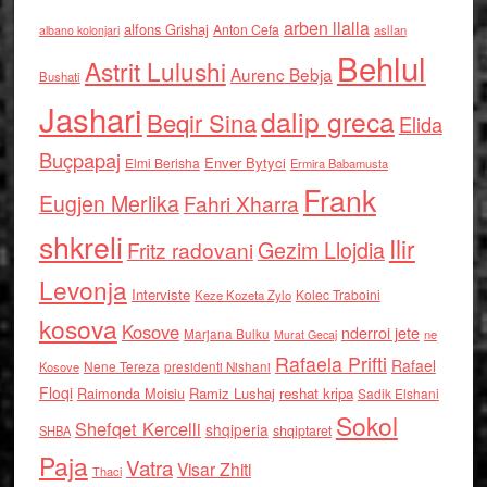
arben llalla
alfons Grishaj
Anton Cefa
asllan
albano kolonjari
Behlul
Astrit Lulushi
Aurenc Bebja
Bushati
Jashari
dalip greca
Beqir Sina
Elida
Buçpapaj
Enver Bytyci
Elmi Berisha
Ermira Babamusta
Frank
Eugjen Merlika
Fahri Xharra
shkreli
Ilir
Gezim Llojdia
Fritz radovani
Levonja
Interviste
Kolec Traboini
Keze Kozeta Zylo
kosova
Kosove
nderroi jete
Marjana Bulku
ne
Murat Gecaj
Rafaela Prifti
Rafael
Nene Tereza
Kosove
presidenti Nishani
Floqi
Raimonda Moisiu
Ramiz Lushaj
reshat kripa
Sadik Elshani
Sokol
Shefqet Kercelli
shqiperia
shqiptaret
SHBA
Paja
Vatra
Visar Zhiti
Thaci