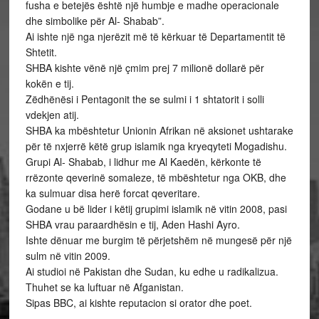
fusha e betejës është një humbje e madhe operacionale
dhe simbolike për Al- Shabab”.
Ai ishte një nga njerëzit më të kërkuar të Departamentit të
Shtetit.
SHBA kishte vënë një çmim prej 7 milionë dollarë për
kokën e tij.
Zëdhënësi i Pentagonit the se sulmi i 1 shtatorit i solli
vdekjen atij.
SHBA ka mbështetur Unionin Afrikan në aksionet ushtarake
për të nxjerrë këtë grup islamik nga kryeqyteti Mogadishu.
Grupi Al- Shabab, i lidhur me Al Kaedën, kërkonte të
rrëzonte qeverinë somaleze, të mbështetur nga OKB, dhe
ka sulmuar disa herë forcat qeveritare.
Godane u bë lider i këtij grupimi islamik në vitin 2008, pasi
SHBA vrau paraardhësin e tij, Aden Hashi Ayro.
Ishte dënuar me burgim të përjetshëm në mungesë për një
sulm në vitin 2009.
Ai studioi në Pakistan dhe Sudan, ku edhe u radikalizua.
Thuhet se ka luftuar në Afganistan.
Sipas BBC, ai kishte reputacion si orator dhe poet.