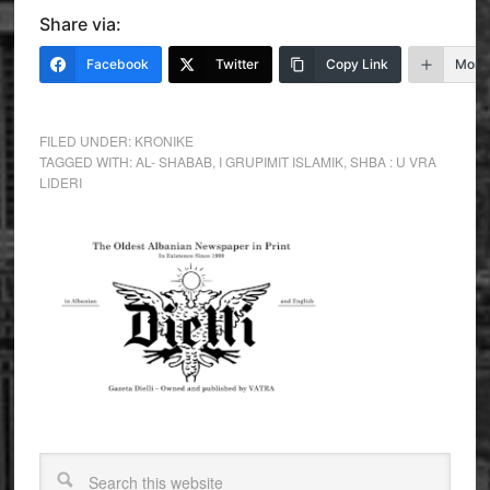
Share via:
Facebook
Twitter
Copy Link
More
FILED UNDER:
KRONIKE
TAGGED WITH:
AL- SHABAB
,
I GRUPIMIT ISLAMIK
,
SHBA : U VRA
LIDERI