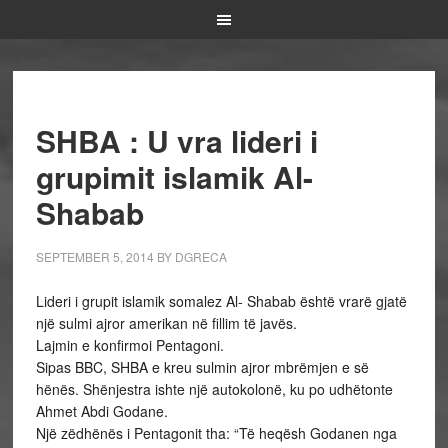
SHBA : U vra lideri i
grupimit islamik Al-
Shabab
SEPTEMBER 5, 2014
BY
DGRECA
Lideri i grupit islamik somalez Al- Shabab është vrarë gjatë
një sulmi ajror amerikan në fillim të javës.
Lajmin e konfirmoi Pentagoni.
Sipas BBC, SHBA e kreu sulmin ajror mbrëmjen e së
hënës. Shënjestra ishte një autokolonë, ku po udhëtonte
Ahmet Abdi Godane.
Një zëdhënës i Pentagonit tha: “Të heqësh Godanen nga