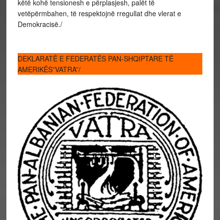
këtë kohë tensionesh e përplasjesh, palët të
vetëpërmbahen, të respektojnë rregullat dhe vlerat e
Demokracisë./
DEKLARATË E FEDERATËS PAN-SHQIPTARE TË
AMERIKËS”VATRA”/