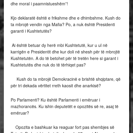
dhe moral i paamnistueshëm”!
Kjo deklaratë është e frikshme dhe e dhimbshme. Kush do
ta mbrojë vendin nga Mafia? Po, a nuk është Presidenti
garanti i Kushtetutës?
Ai është betuar dy herë mbi Kushtetutë, kur u ul në
karrigën e Presidentit dhe kur doli në shesh për të mbrojtë
Kushtetutën. A do të betohet për të tretën here si garant i
Kushtetutës dhe nuk do të tërhiqet pas?
Kush do ta mbrojë Demokracinë e brishtë shqiptare, që
për tri dekada vërtitet rreth kaosit dhe anarkisë?
Po Parlamenti? Ku është Parlamenti i emëruar i
mazhorancës. Ku ishin deputetët e opozitës së re, asaj të
emëruar?
Opozita e bashkuar ka reaguar fort pas shembjes së