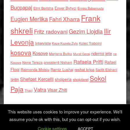
Buçpapaj
Enver Bytyci
Elmi Berisha
Ermira Babamusta
Frank
Eugjen Merlika
Fahri Xharra
shkreli
Ilir
Gezim Llojdia
Fritz radovani
Levonja
Interviste
Kolec Traboini
Keze Kozeta Zylo
kosova
Kosove
nderroi jete
Marjana Bulku
ne
Murat Gecaj
Rafaela Prifti
Rafael
Nene Tereza
Kosove
presidenti Nishani
Floqi
Raimonda Moisiu
Ramiz Lushaj
reshat kripa
Sadik Elshani
Sokol
Shefqet Kercelli
shqiperia
shqiptaret
SHBA
Paja
Vatra
Visar Zhiti
Thaci
This website uses cookies to improve your experience. We'll
assume you're ok with this, but you can opt-out if you wish.
Cookie settings
Log in
ACCEPT