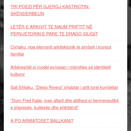
TRI POEZI PËR GJERGJ KASTRIOTIN-
SKËNDERBEUN
LETËR E ARKIVIT TE NAUM PRIFTIT NË
PERVJETORIN E PARE TE DRAGO SILIQIT
Oxhaku, nga elementi arkitektonik te simboli i trungut
familjar
Arbëreshët si model evropian i mbrojtjes së identitetit
kulturor
Sali Shijaku, “Diego Rivera” shqiptar i artit tonë kombëtar
“Dom Fred Kalaj, mes altarit dhe atdheut si hermeneutikë
e shpresës, kujtesës dhe shërbimit”
A PO ARMATOSET BALLKANI?