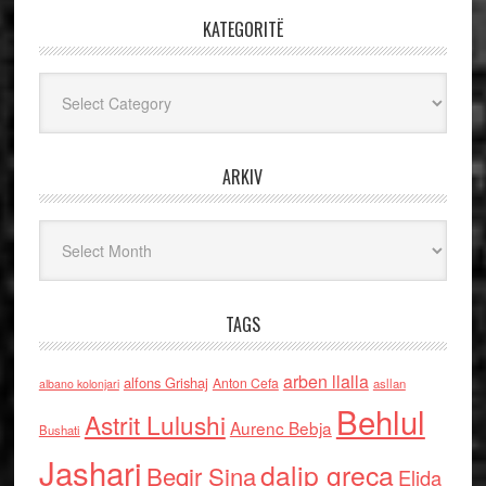
KATEGORITË
Kategoritë
ARKIV
Arkiv
TAGS
arben llalla
alfons Grishaj
Anton Cefa
asllan
albano kolonjari
Behlul
Astrit Lulushi
Aurenc Bebja
Bushati
Jashari
dalip greca
Beqir Sina
Elida