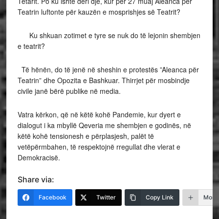
Tetarit. Po ku ishte deri dje, kur për 27 muaj Aleanca për
Teatrin luftonte për kauzën e mosprishjes së Teatrit?
Ku shkuan zotimet e tyre se nuk do të lejonin shembjen
e teatrit?
Të hënën, do të jenë në sheshin e protestës ”Aleanca për
Teatrin” dhe Opozita e Bashkuar. Thirrjet për mosbindje
civile janë bërë publike në media.
Vatra kërkon, që në këtë kohë Pandemie, kur dyert e
dialogut i ka mbyllë Qeveria me shembjen e godinës, në
këtë kohë tensionesh e përplasjesh, palët të
vetëpërmbahen, të respektojnë rregullat dhe vlerat e
Demokracisë.
Share via:
Facebook
Twitter
Copy Link
More