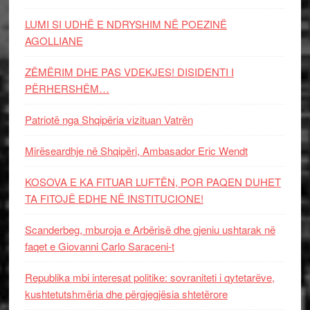
LUMI SI UDHË E NDRYSHIM NË POEZINË
AGOLLIANE
ZËMËRIM DHE PAS VDEKJES! DISIDENTI I
PËRHERSHËM…
Patriotë nga Shqipëria vizituan Vatrën
Mirëseardhje në Shqipëri, Ambasador Eric Wendt
KOSOVA E KA FITUAR LUFTËN, POR PAQEN DUHET
TA FITOJË EDHE NË INSTITUCIONE!
Scanderbeg, mburoja e Arbërisë dhe gjeniu ushtarak në
faqet e Giovanni Carlo Saraceni-t
Republika mbi interesat politike: sovraniteti i qytetarëve,
kushtetutshmëria dhe përgjegjësia shtetërore