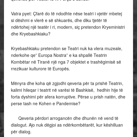
Vatra pyet: Çfarë do të ndodhte nëse teatri i vjetër mbetej
si dëshmi e vlerë e së shkuarës, dhe diku tjetër të
ndërtohej një teatër i ri, modern, siç pretendon Kryeministri
dhe Kryebashkiaku?
Kryebashkiaku pretendon se Teatri nuk ka vlera muzeale,
nderkohe qe” Europa Nostra” e ka shpallë Teatrin
Kombëtar në Tiranë një nga 7 objektet e trashëgimisë së
rrezikuar kulturore të Europës.
Mënyra dhe koha që zgjodhi qeveria për ta prishë Teatrin,
kalimi hileqar i teatrit në varësi të Bashkisë, hedhin hije të
forta dyshimi për afera korruptive. Përse u prish natën, dhe
perse tash ne Kohen e Pandemise?
Qeveria përdori arrogancën dhe dhunën në vend të
dialogut. Ajo nuk dëgjoi as ndërkombëtarët, kur këshilluan
për dialog.