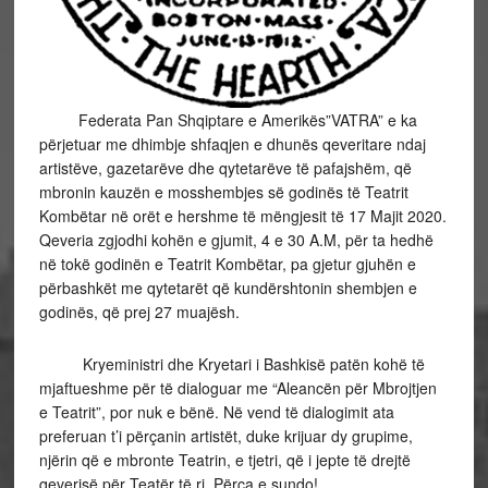
Federata Pan Shqiptare e Amerikës”VATRA” e ka
përjetuar me dhimbje shfaqjen e dhunës qeveritare ndaj
artistëve, gazetarëve dhe qytetarëve të pafajshëm, që
mbronin kauzën e mosshembjes së godinës të Teatrit
Kombëtar në orët e hershme të mëngjesit të 17 Majit 2020.
Qeveria zgjodhi kohën e gjumit, 4 e 30 A.M, për ta hedhë
në tokë godinën e Teatrit Kombëtar, pa gjetur gjuhën e
përbashkët me qytetarët që kundërshtonin shembjen e
godinës, që prej 27 muajësh.
Kryeministri dhe Kryetari i Bashkisë patën kohë të
mjaftueshme për të dialoguar me “Aleancën për Mbrojtjen
e Teatrit”, por nuk e bënë. Në vend të dialogimit ata
preferuan t’i përçanin artistët, duke krijuar dy grupime,
njërin që e mbronte Teatrin, e tjetri, që i jepte të drejtë
qeverisë për Teatër të ri. Përça e sundo!