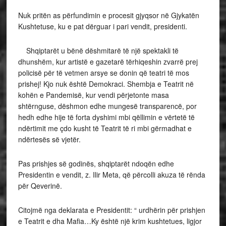
Nuk pritën as përfundimin e procesit gjyqsor në Gjykatën
Kushtetuse, ku e pat dërguar i pari vendit, presidenti.
Shqiptarët u bënë dëshmitarë të një spektakli të
dhunshëm, kur artistë e gazetarë tërhiqeshin zvarrë prej
policisë për të vetmen arsye se donin që teatri të mos
prishej! Kjo nuk është Demokraci. Shembja e Teatrit në
kohën e Pandemisë, kur vendi përjetonte masa
shtërnguse, dëshmon edhe mungesë transparencë, por
hedh edhe hije të forta dyshimi mbi qëllimin e vërtetë të
ndërtimit me çdo kusht të Teatrit të ri mbi gërmadhat e
ndërtesës së vjetër.
Pas prishjes së godinës, shqiptarët ndoqën edhe
Presidentin e vendit, z. Ilir Meta, që përcolli akuza të rënda
për Qeverinë.
Citojmë nga deklarata e Presidentit: “ urdhërin për prishjen
e Teatrit e dha Mafia…Ky është një krim kushtetues, ligjor