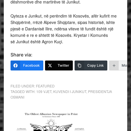
dëshmorëve dhe martirëve të Junikut.
Qyteza e Junikut, në perëndim të Kosovës, afër kufirit me
Shqipërinë, rrëzë Alpeve Shqiptare, sipas historisë, ishte
pjesë e Dardanisë Ilire, ndërsa viteve të fundit është një
komunë e re e shtetit të Kosovës. Kryetar i Komunës
së Junikut është Agron Kuçi.
Share via:
Facebook
Twitter
Copy Link
More
FILED UNDER:
FEATURED
TAGGED WITH:
109 VJET
,
KUVENDI I JUNIKUT
,
PRESIDENTJA
OSMANI