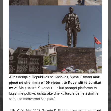
-Presidentja e Republikës së Kosovës, Vjosa Osmani
mori
pjesë në shënimin e 109 vjetorit të Kuvendit të Junikut
tw
21 Majit 1912
:
Kuvendi i Junikut paraqet platformë të
fuqishme politike, ushtarake dhe kulturore për jetësimin e
shtetit të mosvarmë shqiptar/
JUNIK, 21 Maj 2021-Gazeta DIELLI nga korrespondenti në