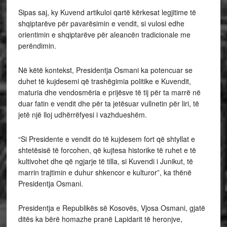
Sipas saj, ky Kuvend artikuloi qartë kërkesat legjitime të
shqiptarëve për pavarësimin e vendit, si vulosi edhe
orientimin e shqiptarëve për aleancën tradicionale me
perëndimin.
Në këtë kontekst, Presidentja Osmani ka potencuar se
duhet të kujdesemi që trashëgimia politike e Kuvendit,
maturia dhe vendosmëria e prijësve të tij për ta marrë në
duar fatin e vendit dhe për ta jetësuar vullnetin për liri, të
jetë një lloj udhërrëfyesi i vazhdueshëm.
“Si Presidente e vendit do të kujdesem fort që shtyllat e
shtetësisë të forcohen, që kujtesa historike të ruhet e të
kultivohet dhe që ngjarje të tilla, si Kuvendi i Junikut, të
marrin trajtimin e duhur shkencor e kulturor”, ka thënë
Presidentja Osmani.
Presidentja e Republikës së Kosovës, Vjosa Osmani, gjatë
ditës ka bërë homazhe pranë Lapidarit të heronjve,