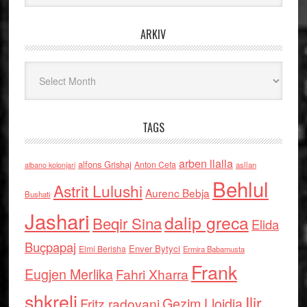
ARKIV
Arkiv
TAGS
arben llalla
alfons Grishaj
Anton Cefa
asllan
albano kolonjari
Behlul
Astrit Lulushi
Aurenc Bebja
Bushati
Jashari
dalip greca
Beqir Sina
Elida
Buçpapaj
Enver Bytyci
Elmi Berisha
Ermira Babamusta
Frank
Eugjen Merlika
Fahri Xharra
shkreli
Ilir
Gezim Llojdia
Fritz radovani