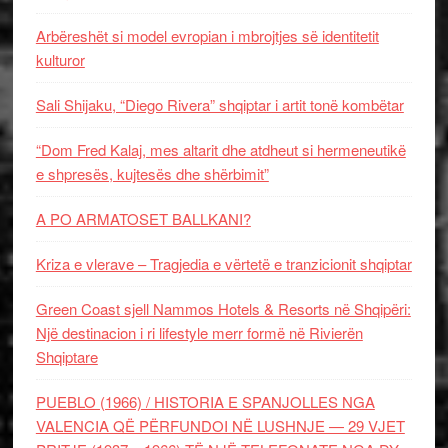
Arbëreshët si model evropian i mbrojtjes së identitetit
kulturor
Sali Shijaku, “Diego Rivera” shqiptar i artit tonë kombëtar
“Dom Fred Kalaj, mes altarit dhe atdheut si hermeneutikë
e shpresës, kujtesës dhe shërbimit”
A PO ARMATOSET BALLKANI?
Kriza e vlerave – Tragjedia e vërtetë e tranzicionit shqiptar
Green Coast sjell Nammos Hotels & Resorts në Shqipëri:
Një destinacion i ri lifestyle merr formë në Rivierën
Shqiptare
PUEBLO (1966) / HISTORIA E SPANJOLLES NGA
VALENCIA QË PËRFUNDOI NË LUSHNJE — 29 VJET