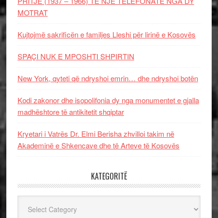
PRITJE (1937 – 1966) TË NJË TELEFONATE NGA DY
MOTRAT
Kujtojmë sakrificën e familjes Lleshi për lirinë e Kosovës
SPAÇI NUK E MPOSHTI SHPIRTIN
New York, qyteti që ndryshoi emrin… dhe ndryshoi botën
Kodi zakonor dhe isopolifonia dy nga monumentet e gjalla
madhështore të antikitetit shqiptar
Kryetari i Vatrës Dr. Elmi Berisha zhvilloi takim në
Akademinë e Shkencave dhe të Arteve të Kosovës
KATEGORITË
Kategoritë