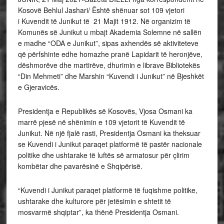
Kosovë Behlul Jashari/ Është shënuar sot 109 vjetori
i Kuvendit të Junikut të 21 Majit 1912. Në organizim të
Komunës së Junikut u mbajt Akademia Solemne në sallën
e madhe “ODA e Junikut”, sipas axhendës së aktiviteteve
që përfshinte edhe homazhe pranë Lapidarit të heronjëve,
dëshmorëve dhe martirëve, dhurimin e librave Bibliotekës
“Din Mehmeti” dhe Marshin “Kuvendi i Junikut” në Bjeshkët
e Gjeravicës.
Presidentja e Republikës së Kosovës, Vjosa Osmani ka
marrë pjesë në shënimin e 109 vjetorit të Kuvendit të
Junikut. Në një fjalë rasti, Presidentja Osmani ka theksuar
se Kuvendi i Junikut paraqet platformë të pastër nacionale
politike dhe ushtarake të luftës së armatosur për çlirim
kombëtar dhe pavarësinë e Shqipërisë.
“Kuvendi i Junikut paraqet platformë të fuqishme politike,
ushtarake dhe kulturore për jetësimin e shtetit të
mosvarmë shqiptar”, ka thënë Presidentja Osmani.