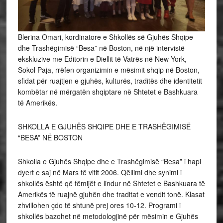
Blerina Omari, kordinatore e Shkollës së Gjuhës Shqipe
dhe Trashëgimisë “Besa” në Boston, në një intervistë
ekskluzive me Editorin e Diellit të Vatrës në New York,
Sokol Paja, rrëfen organizimin e mësimit shqip në Boston,
sfidat për ruajtjen e gjuhës, kulturës, traditës dhe identitetit
kombëtar në mërgatën shqiptare në Shtetet e Bashkuara
të
Amerikës.
SHKOLLA E GJUHËS SHQIPE DHE E TRASHËGIMISË
“BESA” NË BOSTON
Shkolla e Gjuhës Shqipe dhe e Trashëgimisë “Besa” i hapi
dyert e saj në Mars të vitit 2006. Qëllimi dhe synimi i
shkollës është që fëmijët e lindur në Shtetet e Bashkuara të
Amerikës të ruajnë gjuhën dhe traditat e vendit tonë. Klasat
zhvillohen çdo të shtunë prej ores 10-12. Programi i
shkollës bazohet në metodologjinë për mësimin e Gjuhës