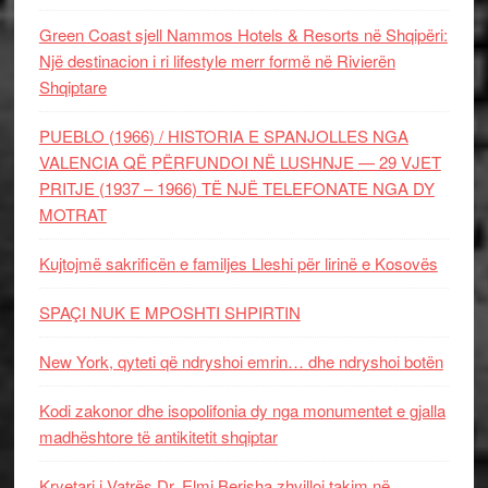
Green Coast sjell Nammos Hotels & Resorts në Shqipëri:
Një destinacion i ri lifestyle merr formë në Rivierën
Shqiptare
PUEBLO (1966) / HISTORIA E SPANJOLLES NGA
VALENCIA QË PËRFUNDOI NË LUSHNJE — 29 VJET
PRITJE (1937 – 1966) TË NJË TELEFONATE NGA DY
MOTRAT
Kujtojmë sakrificën e familjes Lleshi për lirinë e Kosovës
SPAÇI NUK E MPOSHTI SHPIRTIN
New York, qyteti që ndryshoi emrin… dhe ndryshoi botën
Kodi zakonor dhe isopolifonia dy nga monumentet e gjalla
madhështore të antikitetit shqiptar
Kryetari i Vatrës Dr. Elmi Berisha zhvilloi takim në