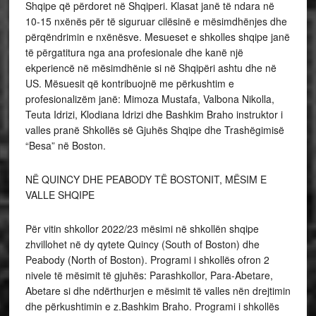
Shqipe që përdoret në Shqiperi. Klasat janë të ndara në
10-15 nxënës për të siguruar cilësinë e mësimdhënjes dhe
përqëndrimin e nxënësve. Mesueset e shkolles shqipe janë
të përgatitura nga ana profesionale dhe kanë një
ekperiencë në mësimdhënie si në Shqipëri ashtu dhe në
US. Mësuesit që kontribuojnë me përkushtim e
profesionalizëm janë: Mimoza Mustafa, Valbona Nikolla,
Teuta Idrizi, Klodiana Idrizi dhe Bashkim Braho instruktor i
valles pranë Shkollës së Gjuhës Shqipe dhe Trashëgimisë
“Besa” në Boston.
NË QUINCY DHE PEABODY TË BOSTONIT, MËSIM E
VALLE SHQIPE
Për vitin shkollor 2022/23 mësimi në shkollën shqipe
zhvillohet në dy qytete Quincy (South of Boston) dhe
Peabody (North of Boston). Programi i shkollës ofron 2
nivele të mësimit të gjuhës: Parashkollor, Para-Abetare,
Abetare si dhe ndërthurjen e mësimit të valles nën drejtimin
dhe përkushtimin e z.Bashkim Braho. Programi i shkollës