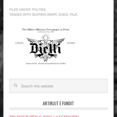
FILED UNDER:
POLITIKE
TAGGED WITH:
BLERINA OMARI
,
SOKOL PAJA
ARTIKUJT E FUNDIT
TRI POEZI PËR GJERGJ KASTRIOTIN-