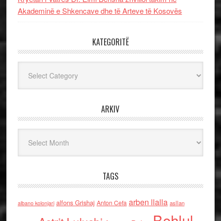
Akademinë e Shkencave dhe të Arteve të Kosovës
KATEGORITË
Kategoritë
ARKIV
Arkiv
TAGS
arben llalla
alfons Grishaj
Anton Cefa
asllan
albano kolonjari
Behlul