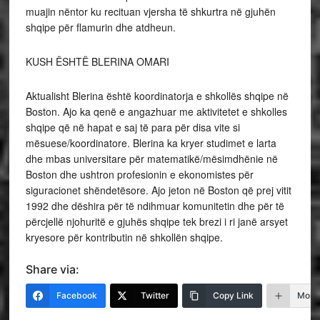
muajin nëntor ku recituan vjersha të shkurtra në gjuhën
shqipe për flamurin dhe atdheun.
KUSH ËSHTË BLERINA OMARI
Aktualisht Blerina është koordinatorja e shkollës shqipe në
Boston. Ajo ka qenë e angazhuar me aktivitetet e shkolles
shqipe që në hapat e saj të para për disa vite si
mësuese/koordinatore. Blerina ka kryer studimet e larta
dhe mbas universitare për matematikë/mësimdhënie në
Boston dhe ushtron profesionin e ekonomistes për
siguracionet shëndetësore. Ajo jeton në Boston që prej vitit
1992 dhe dëshira për të ndihmuar komunitetin dhe për të
përcjellë njohuritë e gjuhës shqipe tek brezi i ri janë arsyet
kryesore për kontributin në shkollën shqipe.
Share via:
Facebook
Twitter
Copy Link
More