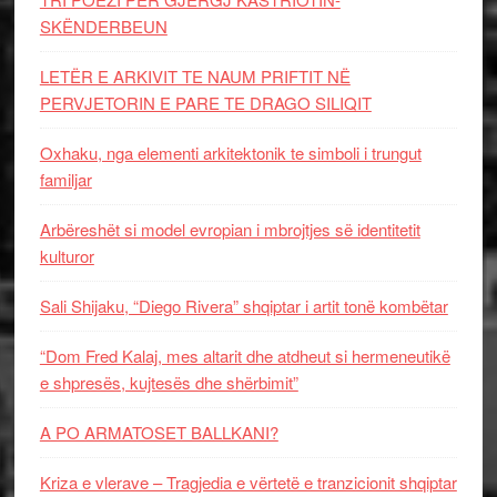
SKËNDERBEUN
LETËR E ARKIVIT TE NAUM PRIFTIT NË
PERVJETORIN E PARE TE DRAGO SILIQIT
Oxhaku, nga elementi arkitektonik te simboli i trungut
familjar
Arbëreshët si model evropian i mbrojtjes së identitetit
kulturor
Sali Shijaku, “Diego Rivera” shqiptar i artit tonë kombëtar
“Dom Fred Kalaj, mes altarit dhe atdheut si hermeneutikë
e shpresës, kujtesës dhe shërbimit”
A PO ARMATOSET BALLKANI?
Kriza e vlerave – Tragjedia e vërtetë e tranzicionit shqiptar