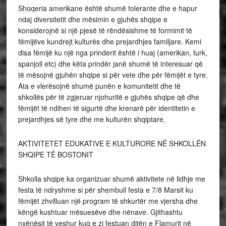
Shoqeria amerikane është shumë tolerante dhe e hapur
ndaj diversitetit dhe mësimin e gjuhës shqipe e
konsiderojnë si një pjesë të rëndësishme të formimit të
fëmijëve kundrejt kulturës dhe prejardhjes familjare. Kemi
disa fëmijë ku një nga prinderit është i huaj (amerikan, turk,
spanjoll etc) dhe këta prindër janë shumë të interesuar që
të mësojnë gjuhën shqipe si për vete dhe për fëmijët e tyre.
Ata e vlerësojnë shumë punën e komunitetit dhe të
shkollës për të zgjeruar njohuritë e gjuhës shqipe që dhe
fëmijët të ndihen të sigurtë dhe krenarë për identitetin e
prejardhjes së tyre dhe me kulturën shqiptare.
AKTIVITETET EDUKATIVE E KULTURORE NË SHKOLLËN
SHQIPE TË BOSTONIT
Shkolla shqipe ka organizuar shumë aktivitete në lidhje me
festa të ndryshme si për shembull festa e 7/8 Marsit ku
fëmijët zhvilluan një program të shkurtër me vjersha dhe
këngë kushtuar mësuesëve dhe nënave. Gjithashtu
nxënësit të veshur kuq e zi festuan ditën e Flamurit në