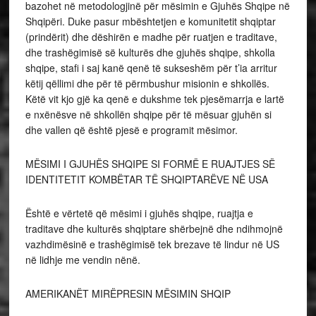
bazohet në metodologjinë për mësimin e Gjuhës Shqipe në
Shqipëri. Duke pasur mbështetjen e komunitetit shqiptar
(prindërit) dhe dëshirën e madhe për ruatjen e traditave,
dhe trashëgimisë së kulturës dhe gjuhës shqipe, shkolla
shqipe, stafi i saj kanë qenë të sukseshëm për t’ia arritur
këtij qëllimi dhe për të përmbushur misionin e shkollës.
Këtë vit kjo gjë ka qenë e dukshme tek pjesëmarrja e lartë
e nxënësve në shkollën shqipe për të mësuar gjuhën si
dhe vallen që është pjesë e programit mësimor.
MËSIMI I GJUHËS SHQIPE SI FORMË E RUAJTJES SË
IDENTITETIT KOMBËTAR TË SHQIPTARËVE NË USA
Është e vërtetë që mësimi i gjuhës shqipe, ruajtja e
traditave dhe kulturës shqiptare shërbejnë dhe ndihmojnë
vazhdimësinë e trashëgimisë tek brezave të lindur në US
në lidhje me vendin nënë.
AMERIKANËT MIRËPRESIN MËSIMIN SHQIP