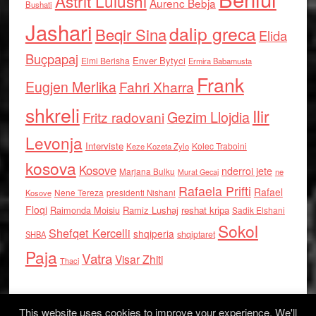
Astrit Lulushi
Aurenc Bebja
Bushati
Jashari
dalip greca
Beqir Sina
Elida
Buçpapaj
Enver Bytyci
Elmi Berisha
Ermira Babamusta
Frank
Eugjen Merlika
Fahri Xharra
shkreli
Ilir
Gezim Llojdia
Fritz radovani
Levonja
Interviste
Kolec Traboini
Keze Kozeta Zylo
kosova
Kosove
nderroi jete
Marjana Bulku
ne
Murat Gecaj
Rafaela Prifti
Rafael
Nene Tereza
Kosove
presidenti Nishani
Floqi
Raimonda Moisiu
Ramiz Lushaj
reshat kripa
Sadik Elshani
Sokol
Shefqet Kercelli
shqiperia
shqiptaret
SHBA
Paja
Vatra
Visar Zhiti
Thaci
This website uses cookies to improve your experience. We'll