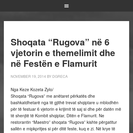
Shoqata “Rugova” në 6
vjetorin e themelimit dhe
në Festën e Flamurit
NOVEMBER 19, 2014
BY
DGRECA
Nga Keze Kozeta Zylo/
Shoqata “Rugova” me anëtaret përkatës dhe
bashkatdhetarë nga të gjithë trevat shqiptare u mblodhën
për të festuar 6 vjetorin e krijimit të saj si dhe për datën më
të shenjtë të Kombit shqiptar, Ditën e Flamurit. Ne
restorantin “Maestro” shoqata “Rugova” kishte përgatitur
sallën e mipkpritjes si për ditë feste, kuq e zi. Në krye të