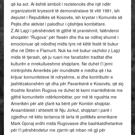
që ka sot. Ai është simboli i rezistencës dhe një ndër
organizatorët kryesorë të demonstratave të vitit 1981, ish
deputet i Republikës së Kosovës, ish kryetar i Komunës së
Pejës dhe aktivist i palodhur i çështjes kombëtare.
Z.Ali Lajçi i përshëndeti të gjithë të pranishmit, falënderoi
shoqatën “Rugova” për ftesën dhe tha se ndihej shumë i
emocionuar që ndodhej midis tyre në këtë festë të bukur
dhe në Ditën e Flamurit. Nuk ka më bukur vazhdoi z.Lajçi
midis të tjerash, që ju ruani me fanatizëm traditat dhe
kulturën e mrekullueshme shqiptare. Ne duhet t’i jemi
mirënjohës Amerikës për mundësitë e mëdha që i ka
krijuar komuniteteve të ndryshme, si dhe kontributin e
jashtëzakonshëm që dha për Pavarësinë e Kosovës, që siç
thoshte Ibrahim Rugova ne duhet të kemi marrëdhënie me
gjithë komunitetin ndërkombëtar, por më të ngushta me
Amerikën për atë çfarë ka bërë për Kombin shqiptar.
Ansambleisti i shtetetit të Nju Jorkut, shqiptari i parë i
zgjedhur në këto isntanca të larta të politikës amerikane
Mark Gjonaj erdhi midis Rugovasve dhe bashkatdhetarëve
për t’i përshëndetur me zjarrin që mban në gji për