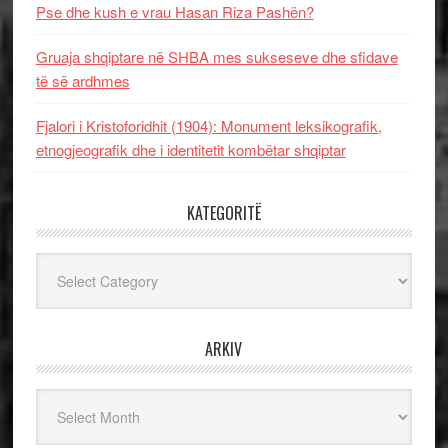
Pse dhe kush e vrau Hasan Riza Pashën?
Gruaja shqiptare në SHBA mes sukseseve dhe sfidave
të së ardhmes
Fjalori i Kristoforidhit (1904): Monument leksikografik,
etnogjeografik dhe i identitetit kombëtar shqiptar
KATEGORITË
Kategoritë
ARKIV
Arkiv