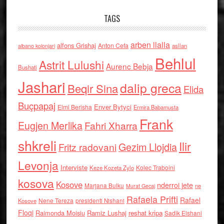
TAGS
arben llalla
alfons Grishaj
Anton Cefa
asllan
albano kolonjari
Behlul
Astrit Lulushi
Aurenc Bebja
Bushati
Jashari
dalip greca
Beqir Sina
Elida
Buçpapaj
Enver Bytyci
Elmi Berisha
Ermira Babamusta
Frank
Eugjen Merlika
Fahri Xharra
shkreli
Ilir
Gezim Llojdia
Fritz radovani
Levonja
Interviste
Kolec Traboini
Keze Kozeta Zylo
kosova
Kosove
nderroi jete
Marjana Bulku
ne
Murat Gecaj
Rafaela Prifti
Rafael
Nene Tereza
Kosove
presidenti Nishani
Floqi
Raimonda Moisiu
Ramiz Lushaj
reshat kripa
Sadik Elshani