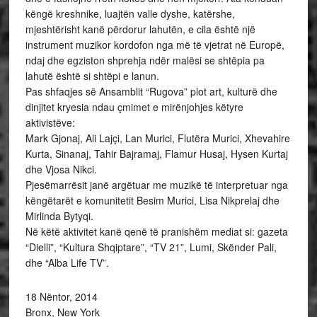
këngë kreshnike, luajtën valle dyshe, katërshe,
mjeshtërisht kanë përdorur lahutën, e cila është një
instrument muzikor kordofon nga më të vjetrat në Europë,
ndaj dhe egziston shprehja ndër malësi se shtëpia pa
lahutë është si shtëpi e lanun.
Pas shfaqjes së Ansamblit “Rugova” plot art, kulturë dhe
dinjitet kryesia ndau çmimet e mirënjohjes këtyre
aktivistëve:
Mark Gjonaj, Ali Lajçi, Lan Murici, Flutëra Murici, Xhevahire
Kurta, Sinanaj, Tahir Bajramaj, Flamur Husaj, Hysen Kurtaj
dhe Vjosa Nikci.
Pjesëmarrësit janë argëtuar me muzikë të interpretuar nga
këngëtarët e komunitetit Besim Murici, Lisa Nikprelaj dhe
Mirlinda Bytyqi.
Në këtë aktivitet kanë qenë të pranishëm mediat si: gazeta
“Dielli”, “Kultura Shqiptare”, “TV 21”, Lumi, Skënder Pali,
dhe “Alba Life TV”.
18 Nëntor, 2014
Bronx, New York