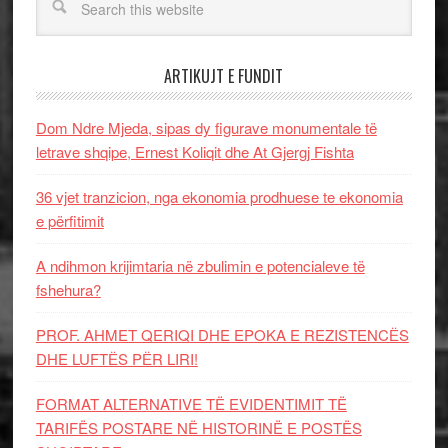
ARTIKUJT E FUNDIT
Dom Ndre Mjeda, sipas dy figurave monumentale të
letrave shqipe, Ernest Koliqit dhe At Gjergj Fishta
36 vjet tranzicion, nga ekonomia prodhuese te ekonomia
e përfitimit
A ndihmon krijimtaria në zbulimin e potencialeve të
fshehura?
PROF. AHMET QERIQI DHE EPOKA E REZISTENCЁS
DHE LUFTЁS PЁR LIRI!
FORMAT ALTERNATIVE TË EVIDENTIMIT TË
TARIFËS POSTARE NË HISTORINË E POSTËS