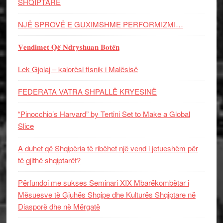
SHQIPTARE
NJË SPROVË E GUXIMSHME PERFORMIZMI…
𝐕𝐞𝐧𝐝𝐢𝐦𝐞𝐭 𝐐𝐞̈ 𝐍𝐝𝐫𝐲𝐬𝐡𝐮𝐚𝐧 𝐁𝐨𝐭𝐞̈𝐧
Lek Gjolaj – kalorësi fisnik i Malësisë
FEDERATA VATRA SHPALLË KRYESINË
“Pinocchio’s Harvard” by Tertini Set to Make a Global
Slice
A duhet që Shqipëria të ribëhet një vend i jetueshëm për
të gjithë shqiptarët?
Përfundoi me sukses Seminari XIX Mbarëkombëtar i
Mësuesve të Gjuhës Shqipe dhe Kulturës Shqiptare në
Diasporë dhe në Mërgatë