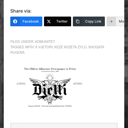
Share via:
Facebook
Twitter
Copy Link
More
FILED UNDER:
KOMUNITET
TAGGED WITH:
6 VJETORI
,
KEZE KOZETA ZYLO
,
SHOQATA
RUGOVA