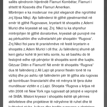
sallës qëndronin hijerëndë Flamuri Kombëtar, Flamuri i
shtetit të Kosovës dhe Flamuri Amerikan.
Mbrëmjen e ka moderuar me plot elegancë dhe ngrohtësi
znj.Vjosa Nikçi. Ajo falënderoi të gjithë pjesëmarrësit në
emër të gjithë Rugovasve, kryetarit të shoqatës z.Ademi
Murici dhe kryesisë së saj. Znj. Nikci iu ka shprehur
mirënjohjen të gjithë donatorëve, kryesisë që punojnë me
aq përkushtim dhe vullnetarisht për shoqatën “Rugova”.
Znj.Nikci ftoi para të pranishmëve në festë kryetarin e
shoqatës z.Adem Murici i cili tha: Ju falënderoj shumë që
keni gjetur kohë të jeni këtu sonte, ku së bashku do të
festojmë edhe një përvjetor të shoqatës sonë dhe tuajës.
Gëzuar Ditën e Flamurit! Në emër të shoqatës “Rugova”
dua të falënderoj z.Ali Lajci që pranoi ftesën tonë të na
vizitoj dhe po ashtu një falënderim për të gjitha ata rugovas
që kontribuan financiarisht dhe në mënyra të tjera duke
mundësuar vizitën e z.Lajci. Shoqata “Rugova u krijua në
vitin 2008 në New York nga rugovasit që jetojnë e veprojnë
në ShBA. Misioni kryesor i shoqatës është që përmes
aktiviteteve dhe projekteve të ndryshme të ruhet dhe të
kultivohet gjuha, kultura dhe tradita rugovase e shqiptare.