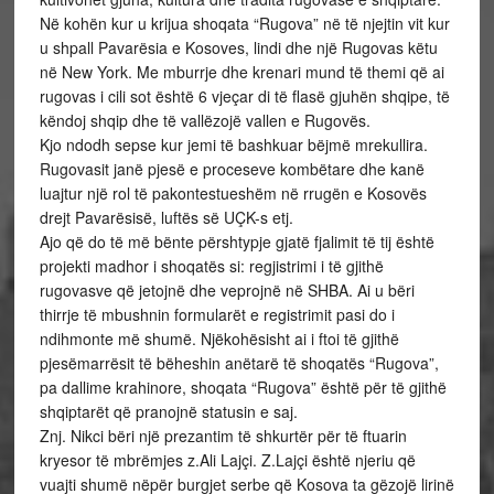
Në kohën kur u krijua shoqata “Rugova” në të njejtin vit kur
u shpall Pavarësia e Kosoves, lindi dhe një Rugovas këtu
në New York. Me mburrje dhe krenari mund të themi që ai
rugovas i cili sot është 6 vjeçar di të flasë gjuhën shqipe, të
këndoj shqip dhe të vallëzojë vallen e Rugovës.
Kjo ndodh sepse kur jemi të bashkuar bëjmë mrekullira.
Rugovasit janë pjesë e proceseve kombëtare dhe kanë
luajtur një rol të pakontestueshëm në rrugën e Kosovës
drejt Pavarësisë, luftës së UÇK-s etj.
Ajo që do të më bënte përshtypje gjatë fjalimit të tij është
projekti madhor i shoqatës si: regjistrimi i të gjithë
rugovasve që jetojnë dhe veprojnë në SHBA. Ai u bëri
thirrje të mbushnin formularët e registrimit pasi do i
ndihmonte më shumë. Njëkohësisht ai i ftoi të gjithë
pjesëmarrësit të bëheshin anëtarë të shoqatës “Rugova”,
pa dallime krahinore, shoqata “Rugova” është për të gjithë
shqiptarët që pranojnë statusin e saj.
Znj. Nikci bëri një prezantim të shkurtër për të ftuarin
kryesor të mbrëmjes z.Ali Lajçi. Z.Lajçi është njeriu që
vuajti shumë nëpër burgjet serbe që Kosova ta gëzojë lirinë