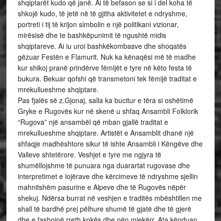
shqiptarët kudo që janë. Ai të befason se si i del koha të
shkojë kudo, të jetë në të gjitha aktivitetet e ndryshme,
portreti i tij të krijon simbolin e një politikani vizionar,
mirësisë dhe te bashkëpunimit të ngushtë midis
shqiptareve. Ai iu uroi bashkëkombasve dhe shoqatës
gëzuar Festën e Flamurit. Nuk ka kënaqësi më të madhe
kur shikoj pranë prindërve fëmijët e tyre në këto festa të
bukura. Bekuar qofshi që transmetoni tek fëmijë traditat e
mrekullueshme shqiptare.
Pas fjalës së z.Gjonaj, salla ka bucitur e tëra si oshëtimë
Gryke e Rugovës kur në skenë u shfaq Ansambli Folklorik
“Rugova” një ansambël që mban gjallë traditat e
mrekullueshme shqiptare. Artistët e Ansamblit dhanë një
shfaqje madhështore sikur të ishte Ansambli i Këngëve dhe
Valleve shtetërore. Veshjet e tyre me ngjyra të
shumëllojshme të punuara nga duarartat rugovase dhe
interpretimet e lojërave dhe kërcimeve të ndryshme sjellin
mahnitshëm pasurine e Alpeve dhe të Rugovës nëpër
shekuj. Ndërsa burrat në veshjen e traditës mbështillen me
shall të bardhë prej pëlhure shumë të gjatë dhe të gjerë
dhe e fashojnë rreth kokës dhe nën mjekërr. Ata kënduan