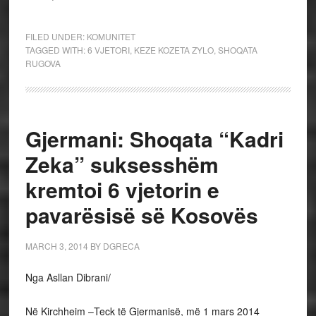
FILED UNDER:
KOMUNITET
TAGGED WITH:
6 VJETORI
,
KEZE KOZETA ZYLO
,
SHOQATA
RUGOVA
Gjermani: Shoqata “Kadri
Zeka” suksesshëm
kremtoi 6 vjetorin e
pavarësisë së Kosovës
MARCH 3, 2014
BY
DGRECA
Nga Asllan Dibrani/
Në Kirchheim –Teck të Gjermanisë, më 1 mars 2014