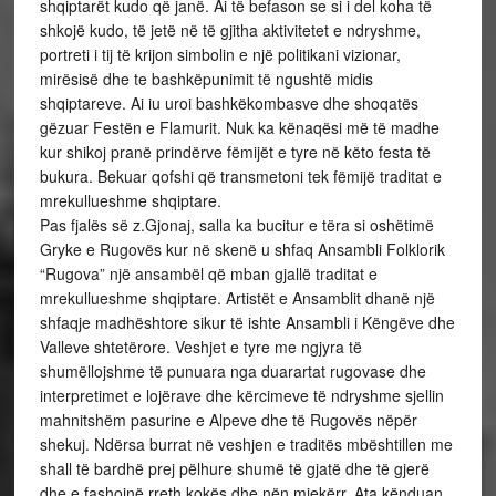
shqiptarët kudo që janë. Ai të befason se si i del koha të
shkojë kudo, të jetë në të gjitha aktivitetet e ndryshme,
portreti i tij të krijon simbolin e një politikani vizionar,
mirësisë dhe te bashkëpunimit të ngushtë midis
shqiptareve. Ai iu uroi bashkëkombasve dhe shoqatës
gëzuar Festën e Flamurit. Nuk ka kënaqësi më të madhe
kur shikoj pranë prindërve fëmijët e tyre në këto festa të
bukura. Bekuar qofshi që transmetoni tek fëmijë traditat e
mrekullueshme shqiptare.
Pas fjalës së z.Gjonaj, salla ka bucitur e tëra si oshëtimë
Gryke e Rugovës kur në skenë u shfaq Ansambli Folklorik
“Rugova” një ansambël që mban gjallë traditat e
mrekullueshme shqiptare. Artistët e Ansamblit dhanë një
shfaqje madhështore sikur të ishte Ansambli i Këngëve dhe
Valleve shtetërore. Veshjet e tyre me ngjyra të
shumëllojshme të punuara nga duarartat rugovase dhe
interpretimet e lojërave dhe kërcimeve të ndryshme sjellin
mahnitshëm pasurine e Alpeve dhe të Rugovës nëpër
shekuj. Ndërsa burrat në veshjen e traditës mbështillen me
shall të bardhë prej pëlhure shumë të gjatë dhe të gjerë
dhe e fashojnë rreth kokës dhe nën mjekërr. Ata kënduan