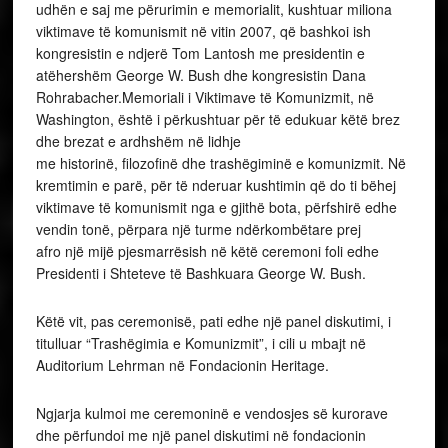
udhën e saj me përurimin e memorialit, kushtuar miliona
viktimave të komunismit në vitin 2007, që bashkoi ish
kongresistin e ndjerë Tom Lantosh me presidentin e
atëhershëm George W. Bush dhe kongresistin Dana
Rohrabacher.Memoriali i Viktimave të Komunizmit, në
Washington, është i përkushtuar për të edukuar këtë brez
dhe brezat e ardhshëm në lidhje
me historinë, filozofinë dhe trashëgiminë e komunizmit. Në
kremtimin e parë, për të nderuar kushtimin që do ti bëhej
viktimave të komunismit nga e gjithë bota, përfshirë edhe
vendin tonë, përpara një turme ndërkombëtare prej
afro një mijë pjesmarrësish në këtë ceremoni foli edhe
Presidenti i Shteteve të Bashkuara George W. Bush.
Këtë vit, pas ceremonisë, pati edhe një panel diskutimi, i
titulluar “Trashëgimia e Komunizmit”, i cili u mbajt në
Auditorium Lehrman në Fondacionin Heritage.
Ngjarja kulmoi me ceremoninë e vendosjes së kurorave
dhe përfundoi me një panel diskutimi në fondacionin