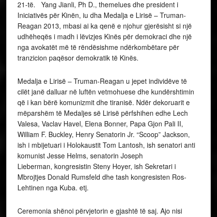
21-të. Yang Jianli, Ph D., themelues dhe president i
Iniciativës për Kinën, iu dha Medalja e Lirisë – Truman-
Reagan 2013, mbasi ai ka qenë e njohur gjerësisht si një
udhëheqës i madh i lëvizjes Kinës për demokraci dhe një
nga avokatët më të rëndësishme ndërkombëtare për
tranzicion paqësor demokratik të Kinës.
Medalja e Lirisë – Truman-Reagan u jepet individëve të
cilët janë dalluar në luftën vetmohuese dhe kundërshtimin
që i kan bërë komunizmit dhe tiranisë. Ndër dekoruarit e
mëparshëm të Medaljes së Lirisë përfshihen edhe Lech
Valesa, Vaclav Havel, Elena Bonner, Papa Gjon Pali II,
William F. Buckley, Henry Senatorin Jr. “Scoop” Jackson,
ish i mbijetuari i Holokaustit Tom Lantosh, ish senatori anti
komunist Jesse Helms, senatorin Joseph
Lieberman, kongresistin Steny Hoyer, ish Sekretari i
Mbrojtjes Donald Rumsfeld dhe tash kongresisten Ros-
Lehtinen nga Kuba. etj.
Ceremonia shënoi përvjetorin e gjashtë të saj. Ajo nisi