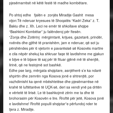
pjesëmarrësit në këtë festë të madhe kombëtare.
Po shtoj edhe fjalën e zonjës Miradije Gashit mesa
vijon:Të nderuar kryesues të Shoqatës “Kadri Zeka” z. T.
Bakiu dhe z. Xh. Leci ne emër të shkollave shqipe
“Bashkimi Kombëtar” ju falënderoj për ftesën.
“Zonja dhe Zotërinj mërgimtarë, krijues, gazetarë, prindër,
nxënës dhe gjithë të pranishëm, jam e nderuar, që sot ju
përshëndes për 6 vjetorin e pavarësisë së Kosovës martire
e cila nëpër shekuj ka shkruar faqe të lavdishme me gjakun
e bijve e të bijave të saj për të fituar gjënë më të shenjtë,
lirinë, që ne festojmë sot bashkë.
Edhe pse larg, mërgata shqiptare, asnjëherë s’e ka ndarë
shpirtin dhe zemrën nga Kosova jonë e shtrenjtë, por
vazhdimisht ka qenë mbështetëse dhe pjesëmarrëse në
krahë të luftëtarëve të UÇK-së, deri sa vendi ynë pa dritën
e vërtetë të lirisë. Le të bashkojmë zërin me ta dhe të
brohorasim për Kosovën e lire. Rroftë për jetë, Kosova jonë
e lavdishme! Rroftë populli shqiptar”e përfundoj nder te
tjera z. Miradije.