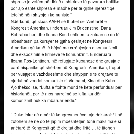
shprese jo vetëm për lirinë e shteteve të pavarura balltike,
por ajo është shpresa e madhe për të gjithë njerëzit që
jetojnë nën shtypjen komuniste.”
Ndërkohë, që sipas AAFH-së thuhet se “Anëtarët e
Kongresit Amerikan, i nderuari Jim Bridenstine, Dana
Rohrabacher, dhe Ileana Ros-Lehtinen, u zotuan se do të
mbështesin pa kursyer të gjitha çështjet në Kongresin
Amerikan që kanë të bëjnë me çrrënjosjen e komunizmit
dhe ekspozimin e krimeve të komunizmit. E nderuara
Ileana Ros-Lehtinen, një refugjate kubaneze dhe gruaja e
parë hispanike që shërben në Kongresin Amerikan, tregoi
për vuajtjet e vazhdueshme dhe shtypjen e të drejtave të
njeriut në vendet komuniste si Vietnami, Kina dhe Kuba.
Ajo theksoi se, “Lufta e ftohtë mund të ketë përfunduar për
historianët, por të mos harrojmë se lufta kundër
komunizmit nuk ka mbaruar ende.”
” Duke folur në emër të kongresmenëve, ajo deklaroi: “Unë
zotohem se ne do të japim mbështetjen tonë maksimale si
anëtarë të Kongresit që të drejtat dhe liritë … të fitohen