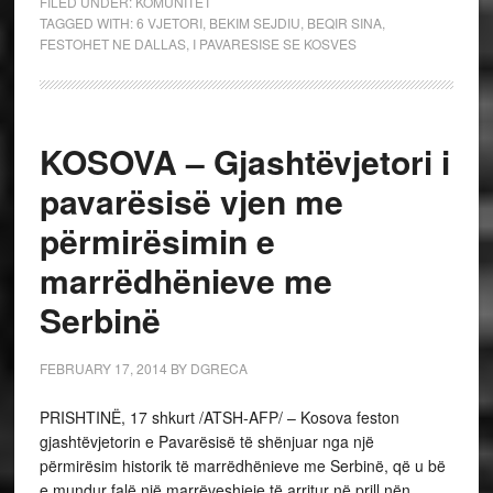
FILED UNDER:
KOMUNITET
TAGGED WITH:
6 VJETORI
,
BEKIM SEJDIU
,
BEQIR SINA
,
FESTOHET NE DALLAS
,
I PAVARESISE SE KOSVES
KOSOVA – Gjashtëvjetori i
pavarësisë vjen me
përmirësimin e
marrëdhënieve me
Serbinë
FEBRUARY 17, 2014
BY
DGRECA
PRISHTINË, 17 shkurt /ATSH-AFP/ – Kosova feston
gjashtëvjetorin e Pavarësisë të shënjuar nga një
përmirësim historik të marrëdhënieve me Serbinë, që u bë
e mundur falë një marrëveshjeje të arritur në prill nën