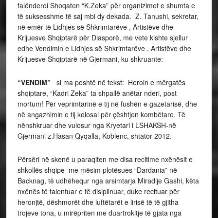
falënderoi Shoqaten “K.Zeka” për organizimet e shumta e
të suksesshme të saj mbi dy dekada. Z. Tanushi, sekretar,
në emër të Lidhjes së Shkrimtarëve , Artistëve dhe
Krijuesve Shqiptarë për Diasporë, me vete kishte sjellur
edhe Vendimin e Lidhjes së Shkrimtarëve , Artistëve dhe
Krijuesve Shqiptarë në Gjermani, ku shkruante:
“VENDIM”
si ma poshtë në tekst: Heroin e mërgatës
shqiptare, “Kadri Zeka” ta shpallë anëtar nderi, post
mortum! Për veprimtarinë e tij në fushën e gazetarisë, dhe
në angazhimin e tij kolosal për çështjen kombëtare. Të
nënshkruar dhe vulosur nga Kryetari i LSHAKSH-në
Gjermani z.Hasan Qyqalla, Koblenc, shtator 2012.
Përsëri në skenë u paraqiten me disa recitime nxënësit e
shkollës shqipe me mësim plotësues “Dardania” në
Backnag, të udhëhequr nga arsimtarja Miradije Gashi, këta
nxënës të talentuar e të disiplinuar, duke recituar për
heronjtë, dëshmorët dhe luftëtarët e lirisë të të gjitha
trojeve tona, u mirëpriten me duartrokitje të gjata nga