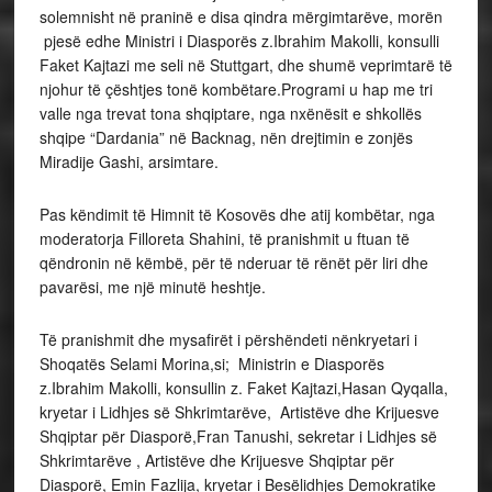
solemnisht në praninë e disa qindra mërgimtarëve, morën
pjesë edhe Ministri i Diasporës z.Ibrahim Makolli, konsulli
Faket Kajtazi me seli në Stuttgart, dhe shumë veprimtarë të
njohur të çështjes tonë kombëtare.
Programi u hap me tri
valle nga trevat tona shqiptare, nga nxënësit e shkollës
shqipe “Dardania” në Backnag, nën drejtimin e zonjës
Miradije Gashi, arsimtare.
Pas këndimit të Himnit të Kosovës dhe atij kombëtar, nga
moderatorja Filloreta Shahini, të pranishmit u ftuan të
qëndronin në këmbë, për të nderuar të rënët për liri dhe
pavarësi, me një minutë heshtje.
Të pranishmit dhe mysafirët i përshëndeti nënkryetari i
Shoqatës Selami Morina,si; Ministrin e Diasporës
z.Ibrahim Makolli, konsullin z. Faket Kajtazi,Hasan Qyqalla,
kryetar i Lidhjes së Shkrimtarëve, Artistëve dhe Krijuesve
Shqiptar për Diasporë,Fran Tanushi, sekretar i Lidhjes së
Shkrimtarëve , Artistëve dhe Krijuesve Shqiptar për
Diasporë, Emin Fazlija, kryetar i Besëlidhjes Demokratike