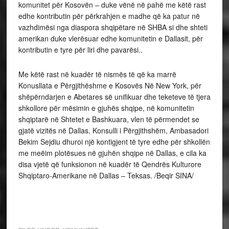
komunitet për Kosovën – duke vënë në pahë me këtë rast
edhe kontributin për përkrahjen e madhe që ka patur në
vazhdimësi nga diaspora shqipëtare në SHBA si dhe shteti
amerikan duke vlerësuar edhe komunitetin e Dallasit, për
kontributin e tyre për liri dhe pavarësi..
Me këtë rast në kuadër të nismës të që ka marrë
Konusllata e Përgjithëshme e Kosovës Në New York, për
shëpërndarjen e Abetares së unifikuar dhe teketeve të tjera
shkollore për mësimin e gjuhës shqipe, në komunitetin
shqiptarë në Shtetet e Bashkuara, vlen të përmendet se
gjatë vizitës në Dallas, Konsulli i Përgjithshëm, Ambasadori
Bekim Sejdiu dhuroi një kontigjent të tyre edhe për shkollën
me meëim plotësues në gjuhën shqipe në Dallas, e cila ka
disa vjetë që funksionon në kuadër të Qendrës Kulturore
Shqiptaro-Amerikane në Dallas – Teksas. /Beqir SINA/