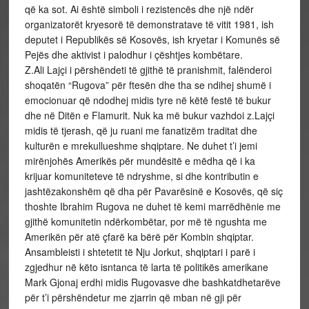
që ka sot. Ai është simboli i rezistencës dhe një ndër
organizatorët kryesorë të demonstratave të vitit 1981, ish
deputet i Republikës së Kosovës, ish kryetar i Komunës së
Pejës dhe aktivist i palodhur i çështjes kombëtare.
Z.Ali Lajçi i përshëndeti të gjithë të pranishmit, falënderoi
shoqatën “Rugova” për ftesën dhe tha se ndihej shumë i
emocionuar që ndodhej midis tyre në këtë festë të bukur
dhe në Ditën e Flamurit. Nuk ka më bukur vazhdoi z.Lajçi
midis të tjerash, që ju ruani me fanatizëm traditat dhe
kulturën e mrekullueshme shqiptare. Ne duhet t’i jemi
mirënjohës Amerikës për mundësitë e mëdha që i ka
krijuar komuniteteve të ndryshme, si dhe kontributin e
jashtëzakonshëm që dha për Pavarësinë e Kosovës, që siç
thoshte Ibrahim Rugova ne duhet të kemi marrëdhënie me
gjithë komunitetin ndërkombëtar, por më të ngushta me
Amerikën për atë çfarë ka bërë për Kombin shqiptar.
Ansambleisti i shtetetit të Nju Jorkut, shqiptari i parë i
zgjedhur në këto isntanca të larta të politikës amerikane
Mark Gjonaj erdhi midis Rugovasve dhe bashkatdhetarëve
për t’i përshëndetur me zjarrin që mban në gji për