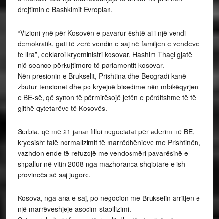
drejtimin e Bashkimit Evropian.
“Vizioni ynë për Kosovën e pavarur është ai i një vendi
demokratik, gati të zerë vendin e saj në familjen e vendeve
te lira”, deklaroi kryeministri kosovar, Hashim Thaçi gjatë
një seance përkujtimore të parlamentit kosovar.
Nën presionin e Brukselit, Prishtina dhe Beogradi kanë
zbutur tensionet dhe po kryejnë bisedime nën mbikëqyrjen
e BE-së, që synon të përmirësojë jetën e përditshme të të
gjithë qytetarëve të Kosovës.
Serbia, që më 21 janar filloi negociatat për aderim në BE,
kryesisht falë normalizimit të marrëdhënieve me Prishtinën,
vazhdon ende të refuzojë me vendosmëri pavarësinë e
shpallur në vitin 2008 nga mazhoranca shqiptare e ish-
provincës së saj jugore.
Kosova, nga ana e saj, po negocion me Brukselin arritjen e
një marrëveshjeje asocim-stabilizimi.