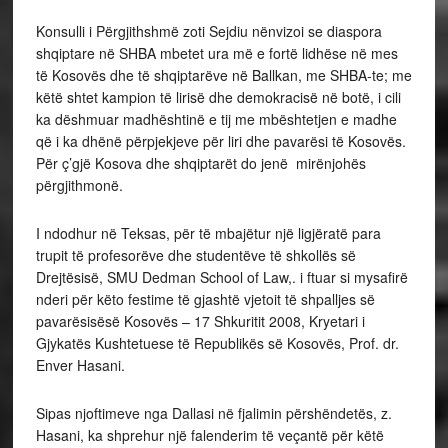
Konsulli i Përgjithshmë zoti Sejdiu nënvizoi se diaspora
shqiptare në SHBA mbetet ura më e fortë lidhëse në mes
të Kosovës dhe të shqiptarëve në Ballkan, me SHBA-te; me
këtë shtet kampion të lirisë dhe demokracisë në botë, i cili
ka dëshmuar madhështinë e tij me mbështetjen e madhe
që i ka dhënë përpjekjeve për liri dhe pavarësi të Kosovës.
Për ç’gjë Kosova dhe shqiptarët do jenë mirënjohës
përgjithmonë.
I ndodhur në Teksas, për të mbajëtur një ligjëratë para
trupit të profesorëve dhe studentëve të shkollës së
Drejtësisë, SMU Dedman School of Law,. i ftuar si mysafirë
nderi për këto festime të gjashtë vjetoit të shpalljes së
pavarësisësë Kosovës – 17 Shkuritit 2008, Kryetari i
Gjykatës Kushtetuese të Republikës së Kosovës, Prof. dr.
Enver Hasani.
Sipas njoftimeve nga Dallasi në fjalimin përshëndetës, z.
Hasani, ka shprehur një falenderim të veçantë për këtë