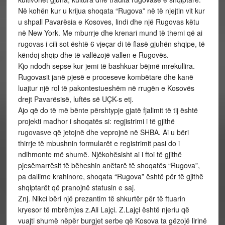
Në kohën kur u krijua shoqata “Rugova” në të njejtin vit kur
u shpall Pavarësia e Kosoves, lindi dhe një Rugovas këtu
në New York. Me mburrje dhe krenari mund të themi që ai
rugovas i cili sot është 6 vjeçar di të flasë gjuhën shqipe, të
këndoj shqip dhe të vallëzojë vallen e Rugovës.
Kjo ndodh sepse kur jemi të bashkuar bëjmë mrekullira.
Rugovasit janë pjesë e proceseve kombëtare dhe kanë
luajtur një rol të pakontestueshëm në rrugën e Kosovës
drejt Pavarësisë, luftës së UÇK-s etj.
Ajo që do të më bënte përshtypje gjatë fjalimit të tij është
projekti madhor i shoqatës si: regjistrimi i të gjithë
rugovasve që jetojnë dhe veprojnë në SHBA. Ai u bëri
thirrje të mbushnin formularët e registrimit pasi do i
ndihmonte më shumë. Njëkohësisht ai i ftoi të gjithë
pjesëmarrësit të bëheshin anëtarë të shoqatës “Rugova”,
pa dallime krahinore, shoqata “Rugova” është për të gjithë
shqiptarët që pranojnë statusin e saj.
Znj. Nikci bëri një prezantim të shkurtër për të ftuarin
kryesor të mbrëmjes z.Ali Lajçi. Z.Lajçi është njeriu që
vuajti shumë nëpër burgjet serbe që Kosova ta gëzojë lirinë