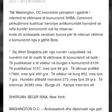
JULY 1, 2013
BY
DGRECA
*Në Washington, DC kremtohet përvjetori i gjashtë i
nderimit të viktimave të komunizmit SHBA, Ceremoni
përkujtimore kushtuar heronjve antikomunistë harrojmë se
lufta kundër komunizmit nuk ka mbaruar
ende.20 ambasada vendosin kurora për të nderuar viktimat
e komunizmit nga e gjithë Bota.
* Siç dihet Shqipëria për nga numëri i popullsisë, ka
numërin më të madh të viktimave të komunismit në botë :
Të pushkatuar e të vdekur në burgjet e komunizmit 6109 .
Të pushkatuar 5157, mes tyre 89 gra . Të dënuar politikë
17900, mes tyre 450 gra . Të vdekur në burg 952, mes tyre
7 gra . Humbën aftësitë mendore 273, mes tyre 29 gra . Të
internuar 30383 veta . Burgje 23 . Kampe internimi 48.
SHKRUAN: BEQIR SINA, New York/
WASHINGTON D.C: – Ambasadorë dhe diplomatë nga gati