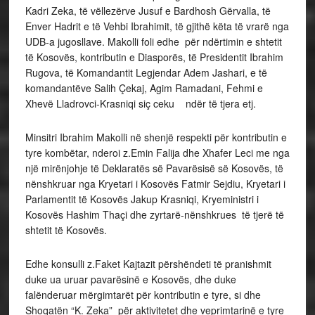
Kadri Zeka, të vëllezërve Jusuf e Bardhosh Gërvalla, të
Enver Hadrit e të Vehbi Ibrahimit, të gjithë këta të vrarë nga
UDB-a jugosllave. Makolli foli edhe për ndërtimin e shtetit
të Kosovës, kontributin e Diasporës, të Presidentit Ibrahim
Rugova, të Komandantit Legjendar Adem Jashari, e të
komandantëve Salih Çekaj, Agim Ramadani, Fehmi e
Xhevë Lladrovci-Krasniqi siç ceku ndër të tjera etj.
Minsitri Ibrahim Makolli në shenjë respekti për kontributin e
tyre kombëtar, nderoi z.Emin Falija dhe Xhafer Leci me nga
një mirënjohje të Deklaratës së Pavarësisë së Kosovës, të
nënshkruar nga Kryetari i Kosovës Fatmir Sejdiu, Kryetari i
Parlamentit të Kosovës Jakup Krasniqi, Kryeministri i
Kosovës Hashim Thaçi dhe zyrtarë-nënshkrues të tjerë të
shtetit të Kosovës.
Edhe konsulli z.Faket Kajtazit përshëndeti të pranishmit
duke ua uruar pavarësinë e Kosovës, dhe duke
falënderuar mërgimtarët për kontributin e tyre, si dhe
Shoqatën “K. Zeka” për aktivitetet dhe veprimtarinë e tyre