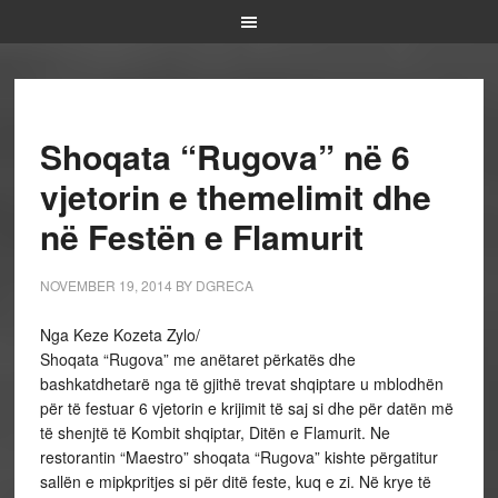
Shoqata “Rugova” në 6
vjetorin e themelimit dhe
në Festën e Flamurit
NOVEMBER 19, 2014
BY
DGRECA
Nga Keze Kozeta Zylo/
Shoqata “Rugova” me anëtaret përkatës dhe
bashkatdhetarë nga të gjithë trevat shqiptare u mblodhën
për të festuar 6 vjetorin e krijimit të saj si dhe për datën më
të shenjtë të Kombit shqiptar, Ditën e Flamurit. Ne
restorantin “Maestro” shoqata “Rugova” kishte përgatitur
sallën e mipkpritjes si për ditë feste, kuq e zi. Në krye të