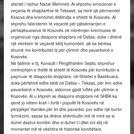
afaristi i njohur Nazar Mehmeti. Ai shprehu emocionet e
veçanta të shqiptarëve të Teksasit, sa herë që përmendet
Kosova dhe kremtohet ditëlindja e shtetit të Kosovës. Ai
shprehu falenderim të veçantë për pjësëmarrjen e
përfaqësueseve të Kosovës në mbrëmjen kremtuese të
organizuar nga diaspora shqiptare në Dallas, duke i dhënë
një vlerësim të veçantë këtij kumoniteti, që ka bërëaq
shumë me kontributtet tij për çlirimin dhe pavarësinë e
Kosovës.
Në fjalimin e tij, Konsulli i Përgjithshëm Sejdiu shprehur
mirënjohjen e thellë të shtetit të Kosovës për kontributin e
paçmuar të diasporës shqiptare, në Shtetet e Bashkuara,
duke përfshirë edhe këtë në Dallas – Teksas, për lirin edhe
pavarësinë e Kosovës, sidomos gjatë luftës për çlirimin e
Kosovës. Ai u shpreh se diaspora shqiptare në SHBA ka
qenë jo vëtem krah i fortë i popullit të Kosovës në
përpjekjet titantike për liri dhe pavarësi, por edhe një burim
fyrmëzimi, sepse ka dhëne shëmbullin më të mirë se si
duhet dashur kombin dhe si duhet t’i dilet zot atij në
momentet më të vështira të historisë kombëtare.