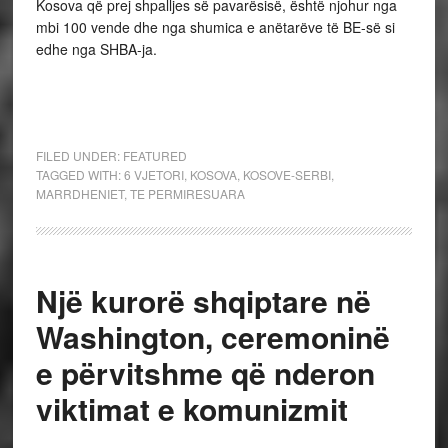
Kosova që prej shpalljes së pavarësisë, është njohur nga
mbi 100 vende dhe nga shumica e anëtarëve të BE-së si
edhe nga SHBA-ja.
FILED UNDER:
FEATURED
TAGGED WITH:
6 VJETORI
,
KOSOVA
,
KOSOVE-SERBI
,
MARRDHENIET
,
TE PERMIRESUARA
Një kurorë shqiptare në
Washington, ceremoninë
e përvitshme që nderon
viktimat e komunizmit