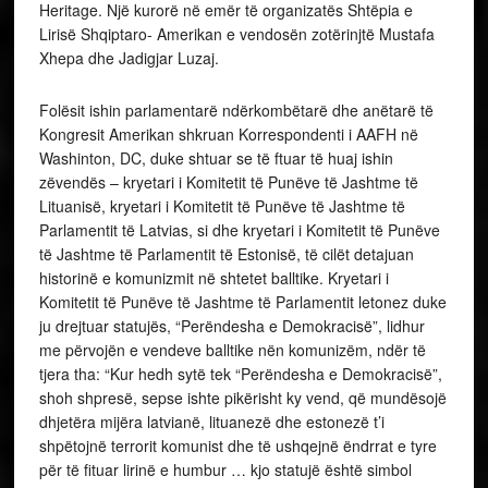
Heritage. Një kurorë në emër të organizatës Shtëpia e
Lirisë Shqiptaro- Amerikan e vendosën zotërinjtë Mustafa
Xhepa dhe Jadigjar Luzaj.
Folësit ishin parlamentarë ndërkombëtarë dhe anëtarë të
Kongresit Amerikan shkruan Korrespondenti i AAFH në
Washinton, DC, duke shtuar se të ftuar të huaj ishin
zëvendës – kryetari i Komitetit të Punëve të Jashtme të
Lituanisë, kryetari i Komitetit të Punëve të Jashtme të
Parlamentit të Latvias, si dhe kryetari i Komitetit të Punëve
të Jashtme të Parlamentit të Estonisë, të cilët detajuan
historinë e komunizmit në shtetet balltike. Kryetari i
Komitetit të Punëve të Jashtme të Parlamentit letonez duke
ju drejtuar statujës, “Perëndesha e Demokracisë”, lidhur
me përvojën e vendeve balltike nën komunizëm, ndër të
tjera tha: “Kur hedh sytë tek “Perëndesha e Demokracisë”,
shoh shpresë, sepse ishte pikërisht ky vend, që mundësojë
dhjetëra mijëra latvianë, lituanezë dhe estonezë t’i
shpëtojnë terrorit komunist dhe të ushqejnë ëndrrat e tyre
për të fituar lirinë e humbur … kjo statujë është simbol