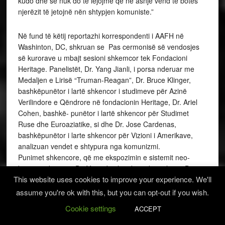
kudo dhe se nuk do të lejojmë që në asnjë vend të botës
njerëzit të jetojnë nën shtypjen komuniste.”
Në fund të këtij reportazhi korrespondenti i AAFH në
Washinton, DC, shkruan se Pas cermonisë së vendosjes
së kurorave u mbajt sesioni shkemcor tek Fondacioni
Heritage. Panelistët, Dr. Yang Jianli, i porsa nderuar me
Medaljen e Lirisë “Truman-Reagan”, Dr. Bruce Klinger,
bashkëpunëtor i lartë shkencor i studimeve për Azinë
Verilindore e Qëndrore në fondacionin Heritage, Dr. Ariel
Cohen, bashkë- punëtor i lartë shkencor për Studimet
Ruse dhe Euroaziatike, si dhe Dr. Jose Cardenas,
bashkëpunëtor i larte shkencor për Vizioni i Amerikave,
analizuan vendet e shtypura nga komunizmi.
Punimet shkencore, që me ekspozimin e sistemit neo-
komunist kinez të Dr. Yang Jianli e deri tek analiza e Dr.
This website uses cookies to improve your experience. We'll
Cohen për gulagët sllavë, pasqyruan tmerret e komunizmit
dhe theksuan rëndësinë e thirrjes së Dr. Lee Edwards në
assume you're ok with this, but you can opt-out if you wish.
fjalën e tij hapëse: “Ne nuk mund të harrojmë, ne nuk
Cookie settings
ACCEPT
duhet të harrojmë viktimat e sistemit komunist.”
Box : Siç dihet Shqipëria për nga numëri i popullsisë, ka