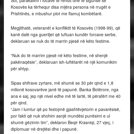
Sot, parakalimi i focave të rendit dhe të sigurisë së
Kosovës ka tërhequr disa mijëra persona në rrugët e
Prishtinës, e mbushur plot me flamuj kombëtarë.
Megjithatë, veteranët e konfliktit të Kosovës (1998-99), që
kanë dalë nga gueriljet që luftuan kundër forcave serbe,
deklaruan se nuk do të marrin pjesë në këto festime.
“Nuk do të marrim pjesë në këto festime, në shenjë
pakënaqësie”, deklaruan ish-luftëtarët në një komunikim
për shtyp.
Sipas shifrave zyrtare, më shumë se 30 për qind e 1,8
milionë kosovarëve janë të papunë. Banka Botërore, nga
ana e saj, jep një nivel edhe më të lartë, të përafërt me 40
për qind.
“Jam i lumtur që po festojmë gjashtëvjetorin e pavarësisë,
por fakti që nuk shohim asnjë mundësi punësimi e ul
shumë gëzimin tim”, deklaron Beqir Krasniqi, 27 vjeç, i
diplomuar në drejtësi dhe i papunë.