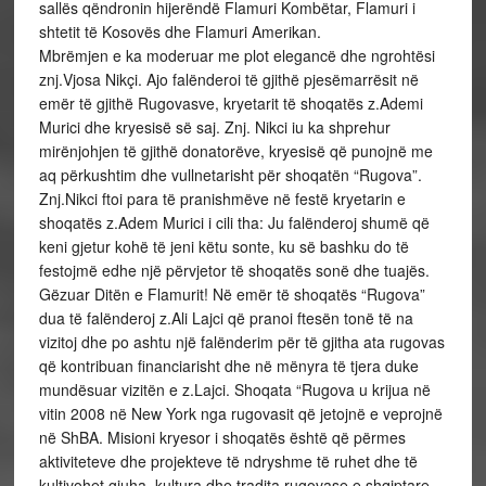
sallës qëndronin hijerëndë Flamuri Kombëtar, Flamuri i
shtetit të Kosovës dhe Flamuri Amerikan.
Mbrëmjen e ka moderuar me plot elegancë dhe ngrohtësi
znj.Vjosa Nikçi. Ajo falënderoi të gjithë pjesëmarrësit në
emër të gjithë Rugovasve, kryetarit të shoqatës z.Ademi
Murici dhe kryesisë së saj. Znj. Nikci iu ka shprehur
mirënjohjen të gjithë donatorëve, kryesisë që punojnë me
aq përkushtim dhe vullnetarisht për shoqatën “Rugova”.
Znj.Nikci ftoi para të pranishmëve në festë kryetarin e
shoqatës z.Adem Murici i cili tha: Ju falënderoj shumë që
keni gjetur kohë të jeni këtu sonte, ku së bashku do të
festojmë edhe një përvjetor të shoqatës sonë dhe tuajës.
Gëzuar Ditën e Flamurit! Në emër të shoqatës “Rugova”
dua të falënderoj z.Ali Lajci që pranoi ftesën tonë të na
vizitoj dhe po ashtu një falënderim për të gjitha ata rugovas
që kontribuan financiarisht dhe në mënyra të tjera duke
mundësuar vizitën e z.Lajci. Shoqata “Rugova u krijua në
vitin 2008 në New York nga rugovasit që jetojnë e veprojnë
në ShBA. Misioni kryesor i shoqatës është që përmes
aktiviteteve dhe projekteve të ndryshme të ruhet dhe të
kultivohet gjuha, kultura dhe tradita rugovase e shqiptare.