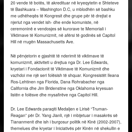
20 vende të botës, të akredituar në kryeqytetin e Shteteve
të Bashkuara – Washington D.C, u mblodhën së bashku
me udhëheqës të Kongresit dhe grupe për të drejtat e
njeriut nga vendet ish- dhe ende komuniste, në
ceremoninë e vendosjes së kurorave te Memoriali i
Viktimave të Komunizmit, në afërsi të godinës së Capitol
Hill në rrugën Massachusetts Ave.
Në përvjetorin e gjashtë të nderimit të viktimave të
komunizmit, aktiviteti u drejtua nga Dr. Lee Edwards,
kryetari i Fondacionit të Viktimave të Komunizmit dhe
vazhdoi me një seri folësish të shquar. Kongresistët Ileana
Ros-Lehtinen nga Florida, Dana Rohrabacher nga
California dhe Jim Bridenstine nga Oklahoma kryesuan
listën e folësve dhe mysafirëve nga Capitol Hill.
Dr. Lee Edwards paraqiti Medaljen e Lirisë “Truman-
Reagan” për Dr. Yang Jianli, një i mbijetuar i masakrës së
Tiananmenit dhe ish i burgosur politik në Kinë (2002-2007),
themelues dhe kryetar i Iniciativës për Kinën në shekullin e