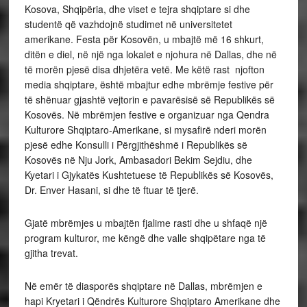
Kosova, Shqipëria, dhe viset e tejra shqiptare si dhe
studentë që vazhdojnë studimet në universitetet
amerikane.
Festa për Kosovën, u mbajtë më 16 shkurt,
ditën e diel, në një nga lokalet e njohura në Dallas, dhe në
të morën pjesë disa dhjetëra vetë. Me këtë rast njofton
media shqiptare, është mbajtur edhe mbrëmje festive për
të shënuar gjashtë vejtorin e pavarësisë së Republikës së
Kosovës. Në mbrëmjen festive e organizuar nga Qendra
Kulturore Shqiptaro-Amerikane, si mysafirë nderi morën
pjesë edhe Konsulli i Përgjithëshmë i Republikës së
Kosovës në Nju Jork, Ambasadori Bekim Sejdiu, dhe
Kyetari i Gjykatës Kushtetuese të Republikës së Kosovës,
Dr. Enver Hasani, si dhe të ftuar të tjerë.
Gjatë mbrëmjes u mbajtën fjalime rasti dhe u shfaqë një
program kulturor, me këngë dhe valle shqipëtare nga të
gjitha trevat.
Në emër të diasporës shqiptare në Dallas, mbrëmjen e
hapi Kryetari i Qëndrës Kulturore Shqiptaro Amerikane dhe