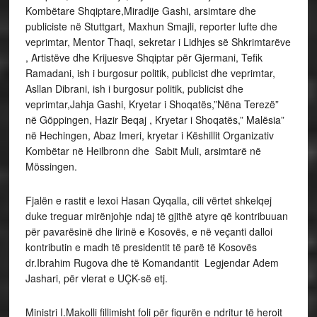
Kombëtare Shqiptare,Miradije Gashi, arsimtare dhe
publiciste në Stuttgart, Maxhun Smajli, reporter lufte dhe
veprimtar, Mentor Thaqi, sekretar i Lidhjes së Shkrimtarëve
, Artistëve dhe Krijuesve Shqiptar për Gjermani, Tefik
Ramadani, ish i burgosur politik, publicist dhe veprimtar,
Asllan Dibrani, ish i burgosur politik, publicist dhe
veprimtar,Jahja Gashi, Kryetar i Shoqatës,”Nëna Terezë”
në Göppingen, Hazir Beqaj , Kryetar i Shoqatës,” Malësia”
në Hechingen, Abaz Imeri, kryetar i Këshillit Organizativ
Kombëtar në Heilbronn dhe Sabit Muli, arsimtarë në
Mössingen.
Fjalën e rastit e lexoi Hasan Qyqalla, cili vërtet shkelqej
duke treguar mirënjohje ndaj të gjithë atyre që kontribuuan
për pavarësinë dhe lirinë e Kosovës, e në veçanti dalloi
kontributin e madh të presidentit të parë të Kosovës
dr.Ibrahim Rugova dhe të Komandantit Legjendar Adem
Jashari, për vlerat e UÇK-së etj.
Ministri I.Makolli fillimisht foli për figurën e ndritur të heroit