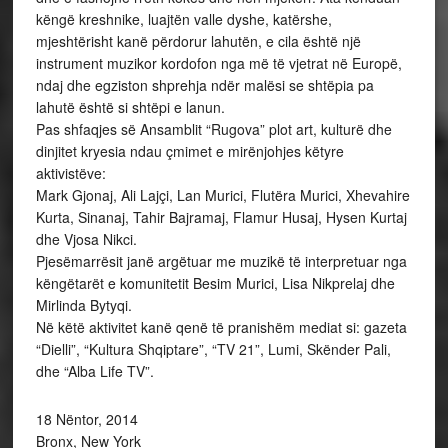
këngë kreshnike, luajtën valle dyshe, katërshe,
mjeshtërisht kanë përdorur lahutën, e cila është një
instrument muzikor kordofon nga më të vjetrat në Europë,
ndaj dhe egziston shprehja ndër malësi se shtëpia pa
lahutë është si shtëpi e lanun.
Pas shfaqjes së Ansamblit “Rugova” plot art, kulturë dhe
dinjitet kryesia ndau çmimet e mirënjohjes këtyre
aktivistëve:
Mark Gjonaj, Ali Lajçi, Lan Murici, Flutëra Murici, Xhevahire
Kurta, Sinanaj, Tahir Bajramaj, Flamur Husaj, Hysen Kurtaj
dhe Vjosa Nikci.
Pjesëmarrësit janë argëtuar me muzikë të interpretuar nga
këngëtarët e komunitetit Besim Murici, Lisa Nikprelaj dhe
Mirlinda Bytyqi.
Në këtë aktivitet kanë qenë të pranishëm mediat si: gazeta
“Dielli”, “Kultura Shqiptare”, “TV 21”, Lumi, Skënder Pali,
dhe “Alba Life TV”.
18 Nëntor, 2014
Bronx, New York