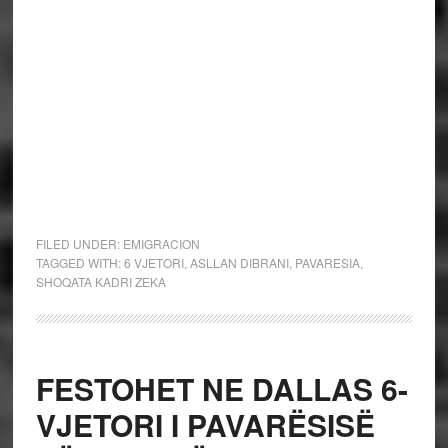
FILED UNDER:
EMIGRACION
TAGGED WITH:
6 VJETORI
,
ASLLAN DIBRANI
,
PAVARESIA
,
SHOQATA KADRI ZEKA
FESTOHET NE DALLAS 6-
VJETORI I PAVARËSISË