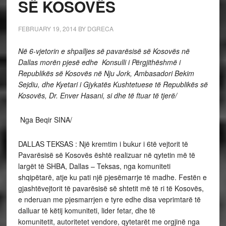
SË KOSOVËS
FEBRUARY 19, 2014
BY
DGRECA
Në 6-vjetorin e shpalljes së pavarësisë së Kosovës në
Dallas morën pjesë edhe Konsulli i Përgjithëshmë i
Republikës së Kosovës në Nju Jork, Ambasadori Bekim
Sejdiu, dhe Kyetari i Gjykatës Kushtetuese të Republikës së
Kosovës, Dr. Enver Hasani, si dhe të ftuar të tjerë/
Nga Beqir SINA/
DALLAS TEKSAS : Një kremtim i bukur i 6të vejtorit të
Pavarësisë së Kosovës është realizuar në qytetin më të
largët të SHBA, Dallas – Teksas, nga komuniteti
shqipëtarë, atje ku pati një pjesëmarrje të madhe. Festën e
gjashtëvejtorit të pavarësisë së shtetit më të ri të Kosovës,
e nderuan me pjesmarrjen e tyre edhe disa veprimtarë të
dalluar të këtij komuniteti, lider fetar, dhe të
komunitetit, autoritetet vendore, qytetarët me orgjinë nga