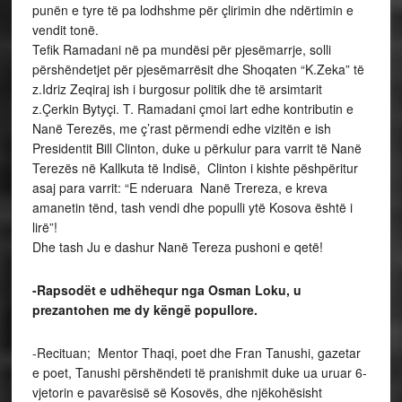
punën e tyre të pa lodhshme për çlirimin dhe ndërtimin e
vendit tonë.
Tefik Ramadani në pa mundësi për pjesëmarrje, solli
përshëndetjet për pjesëmarrësit dhe Shoqaten “K.Zeka” të
z.Idriz Zeqiraj ish i burgosur politik dhe të arsimtarit
z.Çerkin Bytyçi. T. Ramadani çmoi lart edhe kontributin e
Nanë Terezës, me ç’rast përmendi edhe vizitën e ish
Presidentit Bill Clinton, duke u përkulur para varrit të Nanë
Terezës në Kallkuta të Indisë, Clinton i kishte pëshpëritur
asaj para varrit: “E nderuara Nanë Trereza, e kreva
amanetin tënd, tash vendi dhe populli ytë Kosova është i
lirë”!
Dhe tash Ju e dashur Nanë Tereza pushoni e qetë!
-Rapsodët e udhëhequr nga Osman Loku, u
prezantohen me dy këngë popullore.
-Recituan; Mentor Thaqi, poet dhe Fran Tanushi, gazetar
e poet, Tanushi përshëndeti të pranishmit duke ua uruar 6-
vjetorin e pavarësisë së Kosovës, dhe njëkohësisht