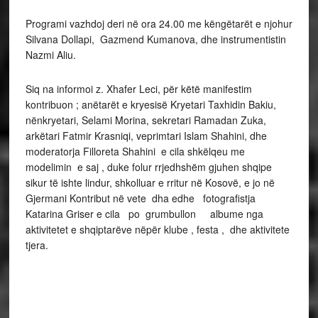
Programi vazhdoj deri në ora 24.00 me këngëtarët e njohur
Silvana Dollapi, Gazmend Kumanova, dhe instrumentistin
Nazmi Aliu.
Siq na informoi z. Xhafer Leci, për këtë manifestim
kontribuon ; anëtarët e kryesisë Kryetari Taxhidin Bakiu,
nënkryetari, Selami Morina, sekretari Ramadan Zuka,
arkëtari Fatmir Krasniqi, veprimtari Islam Shahini, dhe
moderatorja Filloreta Shahini e cila shkëlqeu me
modelimin e saj , duke folur rrjedhshëm gjuhen shqipe
sikur të ishte lindur, shkolluar e rritur në Kosovë, e jo në
Gjermani Kontribut në vete dha edhe fotografistja
Katarina Griser e cila po grumbullon albume nga
aktivitetet e shqiptarëve nëpër klube , festa , dhe aktivitete
tjera.