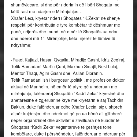
shumëvjeçare, si dhe për nderimin që i bëri Shoqata me
këtë rast me ndarjen e Mirënjohjes…
Xhafer Leci, kryetar nderi i Shoqatës “K.Zeka” në shenjë
respekti për kontributin e tyre kombëtar të dëshmuar me
punë, ndjerës dhe mund, në emër të Shoqatës ua ndau
dhe nderoi më 11 Mirënjohje, këta njerëz te lëmive të
ndryshme;
-Faket Kajtazi, Hasan Qyqalla, Miradije Gashi, Idriz Zeqiraj,
Tefik Ramadani Martin Çuni, Maxhun Smajli, Neki Lulaj,
Mentor Thaqi, Agim Gashi dhe Asllan Dibranin.
Tefik Ramadani ish i burgosur ,politik , me profesion doktor
aktual në Manheim, në emër të atyre që u nderuan me
mirënjohje, falënderoj Shoqatën “Kadri Zeka” kryesinë dhe
anëtarësinë e zgjeruar,në krye me kryetarin e saj Taxhidin
Bakiun, duke falënderuar edhe Xhafer Lecin, siç u shpreh
ai për kujdesjen dhe nderimet që po ua bënë ai gjithherë
nëpër organizimet dhe aktivitet e zhvilluara në kuadër të
Shoqatës “Kadri Zeka” vegimtarëve të çështjes tonë
kombëtare, duke i përshëndetur, falënderuar e nderuar për