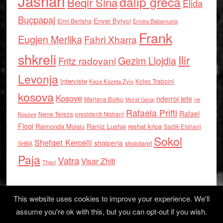
Jashari
dalip greca
Beqir Sina
Elida
Buçpapaj
Enver Bytyci
Elmi Berisha
Ermira Babamusta
Frank
Eugjen Merlika
Fahri Xharra
shkreli
Ilir
Gezim Llojdia
Fritz radovani
Levonja
Interviste
Kolec Traboini
Keze Kozeta Zylo
kosova
Kosove
nderroi jete
Marjana Bulku
ne
Murat Gecaj
Rafaela Prifti
Rafael
Nene Tereza
Kosove
presidenti Nishani
Floqi
Raimonda Moisiu
Ramiz Lushaj
reshat kripa
Sadik Elshani
Sokol
Shefqet Kercelli
shqiperia
shqiptaret
SHBA
Paja
Vatra
Visar Zhiti
Thaci
This website uses cookies to improve your experience. We'll
assume you're ok with this, but you can opt-out if you wish.