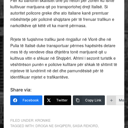
Fier ku banonin skafistët dhe po heton për zonën ku ishte
kultivuar marijuana që po transportohej drejt Italisë. Si
autoritet policore greke dhe ato italiane kanë premtuar
mbështetje për policinë shqiptare për të frenuar trafikun e
narkotikëve që këtë vit ka marrë përmasa.
Rrjete të fuqishme trafiku janë ringjallur në Vlorë dhe në
Pulia të Italisë duke transportuar përmes hapësirës detare
mes të dy vendeve disa dhjetëra tonë marijuanë që u
kultivua vitin e shkuar në Shqipëri. Afrimi i sezonit turistik e
vështirëson punën e policive kufitare për shkak të shtimit të
mjeteve të lundrimit në det dhe pamundësisë për të
identifikuar mjetet e trafikantëve.
Share via:
Facebook
Twitter
Copy Link
More
FILED UNDER:
KRONIKE
TAGGED WITH:
DROGA NE SHQIPERI
,
SASIA REKORD
,