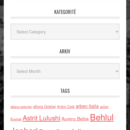
KATEGORITË
Kategoritë
ARKIV
Arkiv
TAGS
arben llalla
alfons Grishaj
Anton Cefa
asllan
albano kolonjari
Behlul
Astrit Lulushi
Aurenc Bebja
Bushati