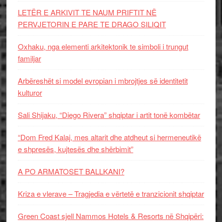
LETËR E ARKIVIT TE NAUM PRIFTIT NË
PERVJETORIN E PARE TE DRAGO SILIQIT
Oxhaku, nga elementi arkitektonik te simboli i trungut
familjar
Arbëreshët si model evropian i mbrojtjes së identitetit
kulturor
Sali Shijaku, “Diego Rivera” shqiptar i artit tonë kombëtar
“Dom Fred Kalaj, mes altarit dhe atdheut si hermeneutikë
e shpresës, kujtesës dhe shërbimit”
A PO ARMATOSET BALLKANI?
Kriza e vlerave – Tragjedia e vërtetë e tranzicionit shqiptar
Green Coast sjell Nammos Hotels & Resorts në Shqipëri: