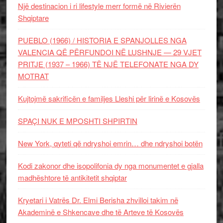
Një destinacion i ri lifestyle merr formë në Rivierën
Shqiptare
PUEBLO (1966) / HISTORIA E SPANJOLLES NGA
VALENCIA QË PËRFUNDOI NË LUSHNJE — 29 VJET
PRITJE (1937 – 1966) TË NJË TELEFONATE NGA DY
MOTRAT
Kujtojmë sakrificën e familjes Lleshi për lirinë e Kosovës
SPAÇI NUK E MPOSHTI SHPIRTIN
New York, qyteti që ndryshoi emrin… dhe ndryshoi botën
Kodi zakonor dhe isopolifonia dy nga monumentet e gjalla
madhështore të antikitetit shqiptar
Kryetari i Vatrës Dr. Elmi Berisha zhvilloi takim në
Akademinë e Shkencave dhe të Arteve të Kosovës