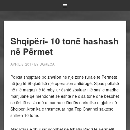
Shqipëri- 10 tonë hashash
në Përmet
APRIL 8, 2017
BY
DGRECA
Policia shqiptare po zhvillon në një zonë rurale të Përmetit
në jug të Shqipërisë një operacion antidrogë. Sipas policisë
në një magazinë të mbyllur është zbuluar një sasi e madhe
marijuane që mendohet se është në disa tonë dhe besohet
se është sasia më e madhe e lëndës narkotike e gjetur në
Shqipëri.Kronika e trasmetuar nga Top Channel saktesoi
shifren 10 tone.
Magazina e zbuluar ndodhet në fshatin Pagri të Përmetit