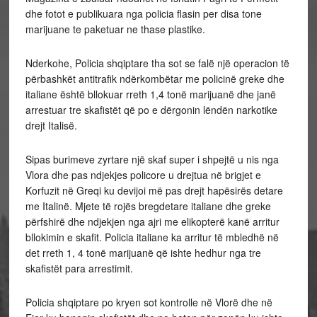
dhe fotot e publikuara nga policia flasin per disa tone
marijuane te paketuar ne thase plastike.
Nderkohe, Policia shqiptare tha sot se falë një operacion të
përbashkët antitrafik ndërkombëtar me policinë greke dhe
italiane është bllokuar rreth 1,4 tonë marijuanë dhe janë
arrestuar tre skafistët që po e dërgonin lëndën narkotike
drejt Italisë.
Sipas burimeve zyrtare një skaf super i shpejtë u nis nga
Vlora dhe pas ndjekjes policore u drejtua në brigjet e
Korfuzit në Greqi ku devijoi më pas drejt hapësirës detare
me Italinë. Mjete të rojës bregdetare italiane dhe greke
përfshirë dhe ndjekjen nga ajri me elikopterë kanë arritur
bllokimin e skafit. Policia italiane ka arritur të mbledhë në
det rreth 1, 4 tonë marijuanë që ishte hedhur nga tre
skafistët para arrestimit.
Policia shqiptare po kryen sot kontrolle në Vlorë dhe në