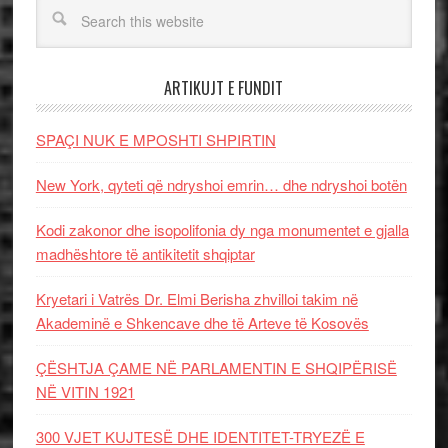
ARTIKUJT E FUNDIT
SPAÇI NUK E MPOSHTI SHPIRTIN
New York, qyteti që ndryshoi emrin… dhe ndryshoi botën
Kodi zakonor dhe isopolifonia dy nga monumentet e gjalla
madhështore të antikitetit shqiptar
Kryetari i Vatrës Dr. Elmi Berisha zhvilloi takim në
Akademinë e Shkencave dhe të Arteve të Kosovës
ÇËSHTJA ÇAME NË PARLAMENTIN E SHQIPËRISË
NË VITIN 1921
300 VJET KUJTESË DHE IDENTITET-TRYEZË E