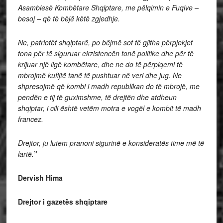
Asamblesë Kombëtare Shqiptare, me pëlqimin e Fuqive –
besoj – që të bëjë këtë zgjedhje.
Ne, patriotët shqiptarë, po bëjmë sot të gjitha përpjekjet
tona për të siguruar ekzistencën tonë politike dhe për të
krijuar një ligë kombëtare, dhe ne do të përpiqemi të
mbrojmë kufijtë tanë të pushtuar në veri dhe jug.
Ne
shpresojmë që kombi i madh republikan do të mbrojë, me
pendën e tij të guximshme, të drejtën dhe atdheun
shqiptar, i cili është vetëm motra e vogël e kombit të madh
francez.
Drejtor, ju lutem pranoni sigurinë e konsideratës time më të
lartë.
”
Dervish Hima
Drejtor i gazetës shqiptare