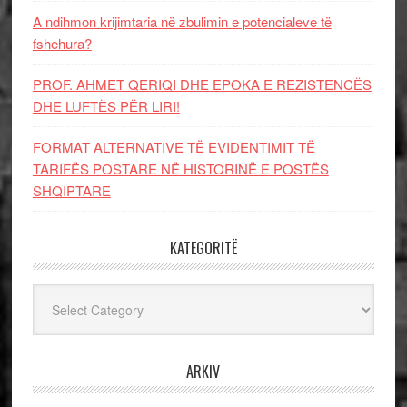
A ndihmon krijimtaria në zbulimin e potencialeve të
fshehura?
PROF. AHMET QERIQI DHE EPOKA E REZISTENCЁS
DHE LUFTЁS PЁR LIRI!
FORMAT ALTERNATIVE TË EVIDENTIMIT TË
TARIFËS POSTARE NË HISTORINË E POSTËS
SHQIPTARE
KATEGORITË
Kategoritë
ARKIV