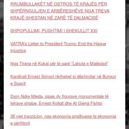
RRUMBULLAKËT NË OSTROS TË KRAJËS PËR
SHPËRNGULJEN E ARBËRESHËVE NGA TREVA
KRAJË-SHESTAN NË ZARË TË DALMACISË
SHPOPULLIMI, PUSHTIMI I SHEKULLIT XXI
VATRA’s Letter to President Trump: End the Hague
Injustice
Nga Tirana në Kukaj për të parë “Lahuta e Malësisë”
Kardinali Ernest Simoni rikthehet si dëshmitar në Burgun
e Spaçit
Dom Ndre Mjeda, sipas dy figurave monumentale të
letrave shqipe, Ernest Koliqit dhe At Gjergj Fishta
36 vjet tranzicion, nga ekonomia prodhuese te ekonomia
e përfitimit