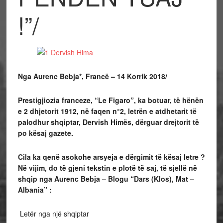
!”/
Nga
Aurenc Bebja
*, Francë – 14 Korrik 2018/
Prestigjiozia franceze, “Le Figaro”, ka botuar, të hënën
e 2 dhjetorit 1912,
në faqen n°2, letrën e atdhetarit të
palodhur shqiptar, Dervish Himës, dërguar drejtorit të
po kësaj gazete.
Cila ka qenë asokohe arsyeja e dërgimit të kësaj letre ?
Në vijim, do të gjeni tekstin e plotë të saj, të sjellë në
shqip nga Aurenc Bebja – Blogu “
Dars (Klos), Mat –
Albania
” :
Letër nga një shqiptar