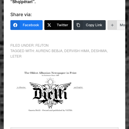
“Shqipëtari”.
Share via:
Facebook
Twitter
Copy Link
More
FILED UNDER:
FEJTON
TAGGED WITH:
AURENC BEBJA
,
DERVISH HIMA
,
DESHMIA
,
LETER