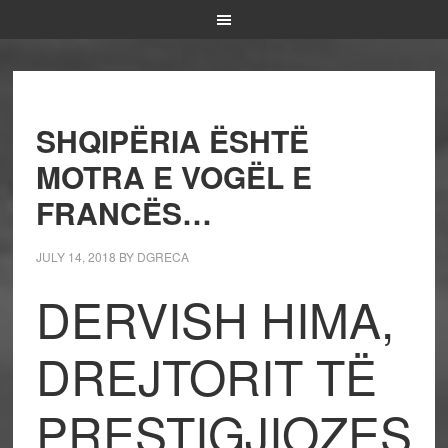
SHQIPËRIA ËSHTË
MOTRA E VOGËL E
FRANCËS…
JULY 14, 2018
BY
DGRECA
DERVISH HIMA,
DREJTORIT TË
PRESTIGJIOZES