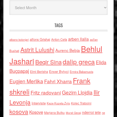
Arkiv
TAGS
arben llalla
alfons Grishaj
Anton Cefa
asllan
albano kolonjari
Behlul
Astrit Lulushi
Aurenc Bebja
Bushati
Jashari
dalip greca
Beqir Sina
Elida
Buçpapaj
Enver Bytyci
Elmi Berisha
Ermira Babamusta
Frank
Eugjen Merlika
Fahri Xharra
shkreli
Ilir
Gezim Llojdia
Fritz radovani
Levonja
Interviste
Kolec Traboini
Keze Kozeta Zylo
kosova
Kosove
nderroi jete
Marjana Bulku
ne
Murat Gecaj