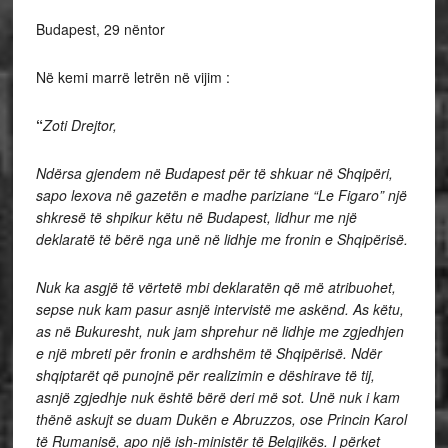
Budapest, 29 nëntor
Në kemi marrë letrën në vijim :
“
Zoti Drejtor,
Ndërsa gjendem në Budapest për të shkuar në Shqipëri,
sapo lexova në gazetën e madhe pariziane “Le Figaro” një
shkresë të shpikur këtu në Budapest, lidhur me një
deklaratë të bërë nga unë në lidhje me fronin e Shqipërisë.
Nuk ka asgjë të vërtetë mbi deklaratën që më atribuohet,
sepse nuk kam pasur asnjë intervistë me askënd. As këtu,
as në Bukuresht, nuk jam shprehur në lidhje me zgjedhjen
e një mbreti për fronin e ardhshëm të Shqipërisë.
Ndër
shqiptarët që punojnë për realizimin e dëshirave të tij,
asnjë zgjedhje nuk është bërë deri më sot.
Unë nuk i kam
thënë askujt se duam Dukën e Abruzzos, ose Princin Karol
të Rumanisë, apo një ish-ministër të Belgjikës. I përket