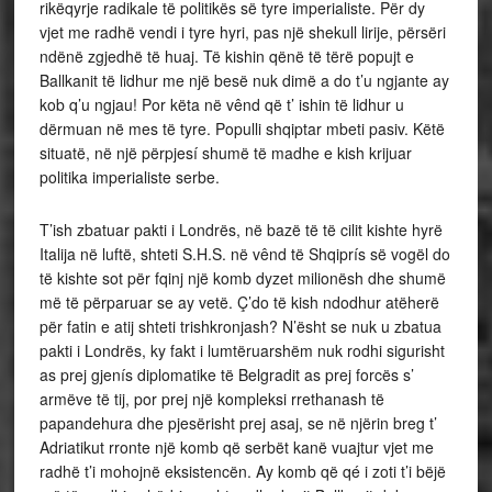
rikëqyrje radikale të politikës së tyre imperialiste. Për dy
vjet me radhë vendi i tyre hyri, pas një shekull lirije, përsëri
ndënë zgjedhë të huaj. Të kishin qënë të tërë popujt e
Ballkanit të lidhur me një besë nuk dimë a do t’u ngjante ay
kob q’u ngjau! Por këta në vênd që t’ ishin të lidhur u
dërmuan në mes të tyre. Populli shqiptar mbeti pasiv. Këtë
situatë, në një përpjesí shumë të madhe e kish krijuar
politika imperialiste serbe.
T’ish zbatuar pakti i Londrës, në bazë të të cilit kishte hyrë
Italija në luftë, shteti S.H.S. në vênd të Shqiprís së vogël do
të kishte sot për fqinj një komb dyzet milionësh dhe shumë
më të përparuar se ay vetë. Ç’do të kish ndodhur atëherë
për fatin e atij shteti trishkronjash? N’ësht se nuk u zbatua
pakti i Londrës, ky fakt i lumtëruarshëm nuk rodhi sigurisht
as prej gjenís diplomatike të Belgradit as prej forcës s’
armëve të tij, por prej një kompleksi rrethanash të
papandehura dhe pjesërisht prej asaj, se në njërin breg t’
Adriatikut rronte një komb që serbët kanë vuajtur vjet me
radhë t’i mohojnë eksistencën. Ay komb që qé i zoti t’i bëjë