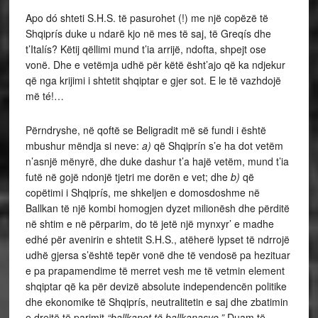
Apo dó shteti S.H.S. të pasurohet (!) me një copëzë të
Shqiprís duke u ndarë kjo në mes të saj, të Greqís dhe
t’Italís? Këtij qëllimi mund t’ia arrijë, ndofta, shpejt ose
vonë. Dhe e vetëmja udhë për këtë ësht’ajo që ka ndjekur
që nga krijimi i shtetit shqiptar e gjer sot. E le të vazhdojë
më té!…
Përndryshe, në qoftë se Beligradit më së fundi i është
mbushur mëndja si neve:
a)
që Shqiprín s’e ha dot vetëm
n’asnjë mënyrë, dhe duke dashur t’a hajë vetëm, mund t’ia
futë në gojë ndonjë tjetri me dorën e vet; dhe
b)
që
copëtimi i Shqiprís, me shkeljen e domosdoshme në
Ballkan të një kombi homogjen dyzet milionësh dhe përditë
në shtim e në përparim, do të jetë një mynxyr’ e madhe
edhé për avenirin e shtetit S.H.S., atëherë lypset të ndrrojë
udhë gjersa s’është tepër vonë dhe të vendosë pa hezituar
e pa prapamendime të merret vesh me të vetmin element
shqiptar që ka për devizë absolute independencën politike
dhe ekonomike të Shqiprís, neutralitetin e saj dhe zbatimin
e drejtë të parimit
“ballkanet të ballkanasve.”
Duam të