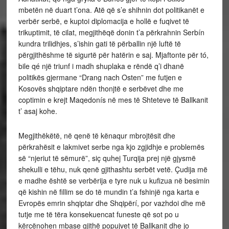
mbetën në duart t’ona. Atë që s’e shihnin dot politikanët e
verbër serbë, e kuptoi diplomacija e hollë e fuqivet të
trikuptimit, të cilat, megjithëqë donin t’a përkrahnin Serbín
kundra trilidhjes, s’ishin gati të përballin një luftë të
përgjithëshme të sigurtë për hatërin e saj. Mjaftonte për tó,
bile qé një triunf i madh shuplaka e rëndë q’i dhanë
politikës gjermane “Drang nach Osten” me futjen e
Kosovës shqiptare ndën thonjtë e serbëvet dhe me
coptimin e krejt Maqedonís në mes të Shteteve të Ballkanit
t’ asaj kohe.
Megjithëkëtë, në qenë të kënaqur mbrojtësit dhe
përkrahësit e lakmivet serbe nga kjo zgjidhje e problemës
së “njeriut të sëmurë”, siç quhej Turqija prej një gjysmë
shekulli e tëhu, nuk qenë gjithashtu serbët vetë. Çudija më
e madhe është se verbërija e tyre nuk u kufizua në besimin
që kishin në fillim se do të mundin t’a fshinjë nga karta e
Evropës emrin shqiptar dhe Shqipërí, por vazhdoi dhe më
tutje me të tëra konsekuencat funeste që sot po u
kërcënohen mbase gjithë popujvet të Ballkanit dhe jo