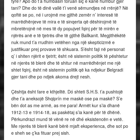
tyre? Apo do t’a humbasin toruan siç e kanë humbur gjer
tani? Dhe do të dinë vallë t’i venë sëmundjes në rrënjë? Në
qoftë se po, né i urojmë me gjithë zemër n’ interesë të
marrëdhënjeve të mira e të sinqerta që dëshirojmë të
mbretërojnë në mes të dy popujvet fqinj për të mirën e
njërës anë e të tjetrës dhe të gjithë Ballkanit. Megjithëkëtë
nuk mund t’a rrudhim vetëhen nga një skepticizmë e
justifikuar prej provave të shkuara. S’ësht faji në personat
q’ i shiten njërit e tjetrit; ësht në sistemin politik të pështetur
në njerës të blerë dhe të shitur në marrëdhënjet me një
shtet fqinj, ësht në sistemin politik që ka ndjekur Belgradi
gjer tani dhe po ndjek akoma drejt nesh.
Çështja ësht fare e kthjelltë. Dó shteti S.H.S. t’a pushtojë
dhe t’a aneksojë Shqiprín me maskë ose pa maskë? S’e
bën dot as me armë, as me para! Armët kur s’ia dhanë
1912-13 e 1914-18, as paskëtaj s’ia kanë për të dhënë.
Përkundrazi mund të vënë re në dhé eksistencën e vetë.
Me njerës të blerë kanë bërë mjaft eksperienca, dhe sot po
e sheh se ç’ka fituar prej sish.