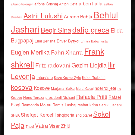
arben llalla
alfons Grishaj
Anton Cefa
asllan
albano kolonjari
Behlul
Astrit Lulushi
Aurenc Bebja
Bushati
Jashari
dalip greca
Beqir Sina
Elida
Buçpapaj
Enver Bytyci
Elmi Berisha
Ermira Babamusta
Frank
Eugjen Merlika
Fahri Xharra
shkreli
Ilir
Gezim Llojdia
Fritz radovani
Levonja
Interviste
Kolec Traboini
Keze Kozeta Zylo
kosova
Kosove
nderroi jete
Marjana Bulku
ne
Murat Gecaj
Rafaela Prifti
Rafael
Nene Tereza
Kosove
presidenti Nishani
Floqi
Raimonda Moisiu
Ramiz Lushaj
reshat kripa
Sadik Elshani
Sokol
Shefqet Kercelli
shqiperia
shqiptaret
SHBA
Paja
Vatra
Visar Zhiti
Thaci