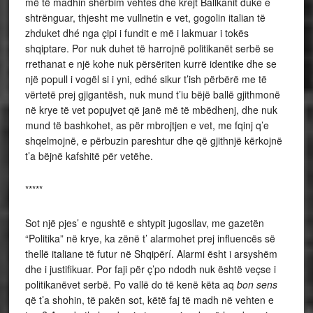
më të madhin shërbim vehtes dhe krejt Ballkanit duke e
shtrënguar, thjesht me vullnetin e vet, gogolin italian të
zhduket dhé nga çipi i fundit e më i lakmuar i tokës
shqiptare. Por nuk duhet të harrojnë politikanët serbë se
rrethanat e një kohe nuk përsëriten kurrë identike dhe se
një popull i vogël si i yni, edhé sikur t’ish përbërë me të
vërtetë prej gjigantësh, nuk mund t’iu bëjë ballë gjithmonë
në krye të vet popujvet që janë më të mbëdhenj, dhe nuk
mund të bashkohet, as për mbrojtjen e vet, me fqinj q’e
shqelmojnë, e përbuzin pareshtur dhe që gjithnjë kërkojnë
t’a bëjnë kafshitë për vetëhe.
*****
Sot një pjes’ e ngushtë e shtypit jugosllav, me gazetën
“Politika” në krye, ka zënë t’ alarmohet prej influencës së
thellë italiane të futur në Shqipërí. Alarmi ësht i arsyshëm
dhe i justifikuar. Por faji për ç’po ndodh nuk është veçse i
politikanëvet serbë. Po vallë do të kenë këta aq
bon sens
që t’a shohin, të pakën sot, këtë faj të madh në vehten e