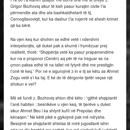
Grigor Bozhoviq sikur të kish pasur kurajën civile t’ia
përmendte ata dhe ata bashkatdhetarit të tij,
Cernogllavoviqit, kur ka dashur t’ia nxjerrë në shesh krimet
që ka bërë.
Na vjen keq kur shohim se edhé vetë i ndershmi
interpelonjës, që duket pak a shumë i frymëzuar prej
realitetit, thotë: “Shqipërija vetë ka pasur prapamendime
kur na e proponoi (Cenën) aq për të na treguar se na
çmon paksa edhé të na tallet në fytyrë dhé me prestigjin
t’onë të keq.” Por né e sigurojmë z-in e tij se këtu as Ahmet
Zogu vetë s’i ka faj. E ké do të dërgonte tjetër veçse një
shokun e vet?
Mê së fundi z. Bozhoviq shton dhé këto : “gjithë shqiptarët
t’anë habiten ; besnikëve u vjen keq, të tjerëve u duket
sikur Ahmet Beu i ka shtyrë kufít në Prepolac dhe
kënaqen.” Né këtë pikë e gjykojmë pak më ndryshe.
Besojmë se shqiptarët shtetas të mirë jugosllavë ishin
gëzuar dje bashkë me serbët, kur më s’mbeti kufí i vërtetë