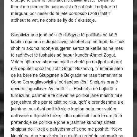
themi me elementin nacjonalist që sot ësht i ndjekur e i
mërguar, por nesër do të jetë
domosdo
i zoti i fatit t’
atdheut të vet, në qoftë se ky do t’ eksistojë.
Skepticizma e jonë për një rikëqyrje të politikës në këtë
kuptim nga ana e Jugosllavís, shtohet aq më tepër kur nuk
shohim akoma ndonjë sugjerim serioz të këtillë as në mes
të radhëvet të fushatës së hapur kundër Ahmet Zogut.
Vetëm një rreze shprese mjaft e zbetë po na jipet sot prej
një deputeti opozitar, zotit Grigor Bozhoviq, n’ interpelatën
që ka bërë në Skupçinën e Belgradit në rasë t’emërimit të
Ceno Cernogllavoviçit si përfaqësonjës i Shqiprís pranë
qeverís jugosllave. Ay thotë: “… Pështetja në bejlerët e
turqëzuar, parimet e të cilëvet në politikë janë mashtrimi e
gënjeshtra dhe për të cilët politika, qoft’ e brendëshme a e
jashtme, nuk ësht politikë siç e kupton bota, por vetëm
dallaverë e thjeshtë turke, i dha opinionit t’onë të drejtë të
pretendojë se politika e jonë e jashtme kundrejt shtetit
shqiptar dolli krejt e pafrytëshme!”; dhe më poshtë: “Neve
kjo gjë na dha konvikcjonin e plotë a urdhërin kategorik se