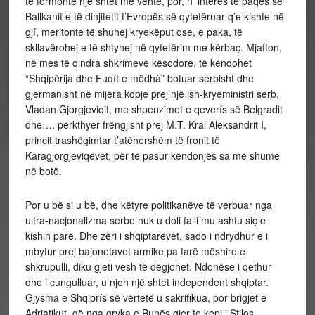
të formonte një shtet më vehte, por, n’ interes të paqes së
Ballkanit e të dinjitetit t’Evropës së qytetëruar q’e kishte në
gjí, meritonte të shuhej kryekëput ose, e paka, të
skllavërohej e të shtyhej në qytetërim me kërbaç. Mjafton,
në mes të qindra shkrimeve kësodore, të këndohet
“Shqipërija dhe Fuqít e mëdhà” botuar serbisht dhe
gjermanisht në mijëra kopje prej një ish-kryeministri serb,
Vladan Gjorgjeviqit, me shpenzimet e qeverís së Belgradit
dhe…. përkthyer frëngjisht prej M.T. Kral Aleksandrit I,
princit trashëgimtar t’atëhershëm të fronit të
Karagjorgjeviqëvet, për të pasur këndonjës sa më shumë
në botë.
Por u bë si u bë, dhe këtyre politikanëve të verbuar nga
ultra-nacjonalizma serbe nuk u doli falli mu ashtu siç e
kishin parë. Dhe zëri i shqiptarëvet, sado i ndrydhur e i
mbytur prej bajonetavet armike pa farë mëshire e
shkrupulli, diku gjeti vesh të dëgjohet. Ndonëse i qethur
dhe i cungulluar, u njoh një shtet independent shqiptar.
Gjysma e Shqiprís së vërtetë u sakrifikua, por brigjet e
Adriatikut, që nga gryka e Bunës gjer te kepi i Stilos