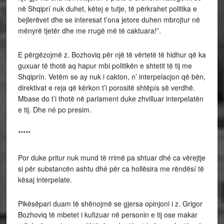
në Shqiprí nuk duhet, këtej e tutje, të përkrahet politika e
bejlerëvet dhe se interesat t’ona jetore duhen mbrojtur në
mënyrë tjetër dhe me rrugë më të caktuara!”.
E përgëzojmë z. Bozhoviq për një të vërtetë të hidhur që ka
guxuar të thotë aq hapur mbi politikën e shtetit të tij me
Shqiprín. Vetëm se ay nuk i cakton, n’ interpelacjon që bën,
direktivat e reja që kërkon t’i porositë shtëpís së verdhë.
Mbase do t’i thotë në parlament duke zhvilluar interpelatën
e tij. Dhe né po presim.
*****
Por duke pritur nuk mund të rrimë pa shtuar dhé ca vërejtje
si për substancën ashtu dhé për ca hollësira me rëndësí të
kësaj interpelate.
Pikësëpari duam të shënojmë se gjersa opinjoni i z. Grigor
Bozhoviq të mbetet i kufizuar në personin e tij ose makar