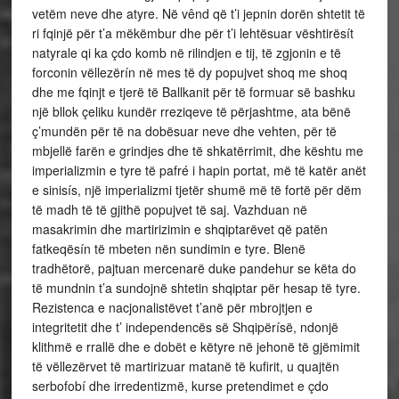
vetëm neve dhe atyre. Në vênd që t’i jepnin dorën shtetit të
ri fqinjë për t’a mëkëmbur dhe për t’i lehtësuar vështirësít
natyrale qi ka çdo komb në rilindjen e tij, të zgjonin e të
forconin vëllezërín në mes të dy popujvet shoq me shoq
dhe me fqinjt e tjerë të Ballkanit për të formuar së bashku
një bllok çeliku kundër rreziqeve të përjashtme, ata bënë
ç’mundën për të na dobësuar neve dhe vehten, për të
mbjellë farën e grindjes dhe të shkatërrimit, dhe kështu me
imperializmin e tyre të pafré i hapin portat, më të katër anët
e sinisís, një imperializmi tjetër shumë më të fortë për dëm
të madh të të gjithë popujvet të saj. Vazhduan në
masakrimin dhe martirizimin e shqiptarëvet që patën
fatkeqësín të mbeten nën sundimin e tyre. Blenë
tradhëtorë, pajtuan mercenarë duke pandehur se këta do
të mundnin t’a sundojnë shtetin shqiptar për hesap të tyre.
Rezistenca e nacjonalistëvet t’anë për mbrojtjen e
integritetit dhe t’ independencës së Shqipërísë, ndonjë
klithmë e rrallë dhe e dobët e këtyre në jehonë të gjëmimit
të vëllezërvet të martirizuar matanë të kufirit, u quajtën
serbofobí dhe irredentizmë, kurse pretendimet e çdo