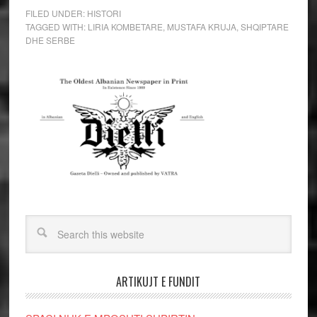
FILED UNDER:
HISTORI
TAGGED WITH:
LIRIA KOMBETARE
,
MUSTAFA KRUJA
,
SHQIPTARE
DHE SERBE
ARTIKUJT E FUNDIT