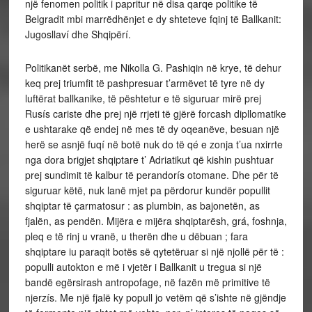
një fenomen politik i papritur në disa qarqe politike të
Belgradit mbi marrëdhënjet e dy shteteve fqinj të Ballkanit:
Jugosllaví dhe Shqipërí.
Politikanët serbë, me Nikolla G. Pashiqin në krye, të dehur
keq prej triumfit të pashpresuar t’armëvet të tyre në dy
luftërat ballkanike, të pështetur e të siguruar mirë prej
Rusís cariste dhe prej një rrjeti të gjërë forcash dipllomatike
e ushtarake që endej në mes të dy oqeanëve, besuan një
herë se asnjë fuqí në botë nuk do të qé e zonja t’ua nxirrte
nga dora brigjet shqiptare t’ Adriatikut që kishin pushtuar
prej sundimit të kalbur të perandorís otomane. Dhe për të
siguruar këtë, nuk lanë mjet pa përdorur kundër popullit
shqiptar të çarmatosur : as plumbin, as bajonetën, as
fjalën, as pendën. Mijëra e mijëra shqiptarësh, grá, foshnja,
pleq e të rinj u vranë, u therën dhe u dëbuan ; fara
shqiptare iu paraqit botës së qytetëruar si një njollë për të :
populli autokton e më i vjetër i Ballkanit u tregua si një
bandë egërsirash antropofage, në fazën më primitive të
njerzís. Me një fjalë ky popull jo vetëm që s’ishte në gjëndje