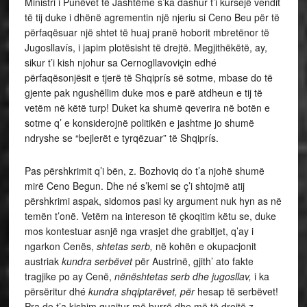
Ministri i Punëvet të Jashtëme s’ka dashur t’i kursejë vendit
të tij duke i dhënë agrementin një njeriu si Ceno Beu për të
përfaqësuar një shtet të huaj pranë hoborit mbretënor të
Jugosllavís, i japim plotësisht të drejtë. Megjithëkëtë, ay,
sikur t’i kish njohur sa Cernogllavoviçin edhé
përfaqësonjësit e tjerë të Shqiprís së sotme, mbase do të
gjente pak ngushëllim duke mos e parë atdheun e tij të
vetëm në këtë turp! Duket ka shumë qeverira në botën e
sotme q’ e konsiderojnë politikën e jashtme jo shumë
ndryshe se “bejlerët e tyrqëzuar” të Shqiprís.
Pas përshkrimit q’i bën, z. Bozhoviq do t’a njohë shumë
mirë Ceno Begun. Dhe né s’kemi se ç’i shtojmë atij
përshkrimi aspak, sidomos pasi ky argument nuk hyn as në
temën t’onë. Vetëm na intereson të çkoqitim këtu se, duke
mos kontestuar asnjë nga vrasjet
dhe grabitjet,
q’ay i
ngarkon Cenës,
shtetas serb,
në kohën e okupacjonit
austriak
kundra serbëvet
për Austrinë,
gjith’ ato fakte
tragjike po ay Cenë,
nënështetas serb dhe jugosllav,
i ka
përsëritur dhé
kundra shqiptarëvet, për
hesap të serbëvet!
Pra do t’a kishim quajtur më burrë dhe më të drejtë z.