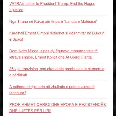
VATRA’s Letter to President Trump: End the Hague
Injustice
Nga Tirana në Kukaj për të parë “Lahuta e Malësisë”
Kardinali Ernest Simoni rikthehet si dëshmitar në Burgun
e Spaçit
Dom Ndre Mjeda, sipas dy figurave monumentale të
letrave shqipe, Ernest Koliqit dhe At Gjergj Fishta
36 vjet tranzicion, nga ekonomia prodhuese te ekonomia
e përfitimit
A ndihmon krijimtaria në zbulimin e potencialeve të
fshehura?
PROF. AHMET QERIQI DHE EPOKA E REZISTENCЁS
DHE LUFTЁS PЁR LIRI!