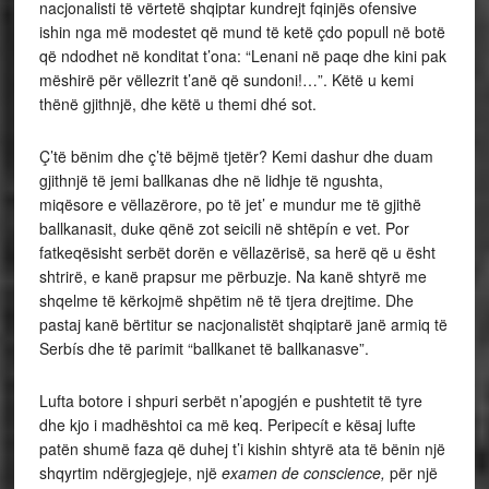
nacjonalisti të vërtetë shqiptar kundrejt fqinjës ofensive
ishin nga më modestet që mund të ketë çdo popull në botë
që ndodhet në konditat t’ona: “Lenani në paqe dhe kini pak
mëshirë për vëllezrit t’anë që sundoni!…”. Këtë u kemi
thënë gjithnjë, dhe këtë u themi dhé sot.
Ç’të bënim dhe ç’të bëjmë tjetër? Kemi dashur dhe duam
gjithnjë të jemi ballkanas dhe në lidhje të ngushta,
miqësore e vëllazërore, po të jet’ e mundur me të gjithë
ballkanasit, duke qënë zot seicili në shtëpín e vet. Por
fatkeqësisht serbët dorën e vëllazërisë, sa herë që u ësht
shtrirë, e kanë prapsur me përbuzje. Na kanë shtyrë me
shqelme të kërkojmë shpëtim në të tjera drejtime. Dhe
pastaj kanë bërtitur se nacjonalistët shqiptarë janë armiq të
Serbís dhe të parimit “ballkanet të ballkanasve”.
Lufta botore i shpuri serbët n’apogjén e pushtetit të tyre
dhe kjo i madhështoi ca më keq. Peripecít e kësaj lufte
patën shumë faza që duhej t’i kishin shtyrë ata të bënin një
shqyrtim ndërgjegjeje, një
examen de conscience,
për një