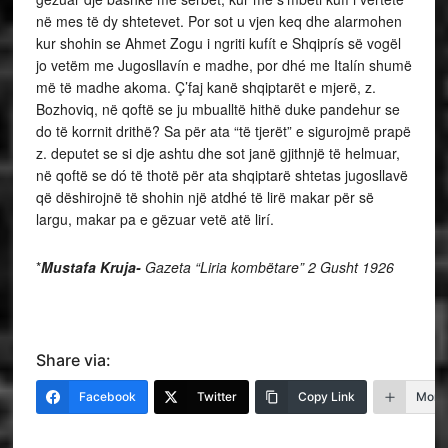
në mes të dy shtetevet. Por sot u vjen keq dhe alarmohen
kur shohin se Ahmet Zogu i ngriti kufít e Shqiprís së vogël
jo vetëm me Jugosllavín e madhe, por dhé me Italín shumë
më të madhe akoma. Ç’faj kanë shqiptarët e mjerë, z.
Bozhoviq, në qoftë se ju mbualltë hithë duke pandehur se
do të korrnit drithë? Sa për ata “të tjerët” e sigurojmë prapë
z. deputet se si dje ashtu dhe sot janë gjithnjë të helmuar,
në qoftë se dó të thotë për ata shqiptarë shtetas jugosllavë
që dëshirojnë të shohin një atdhé të lirë makar për së
largu, makar pa e gëzuar vetë atë lirí.
*
Mustafa Kruja-
Gazeta “Liria kombëtare” 2 Gusht 1926
Share via:
Facebook
Twitter
Copy Link
More