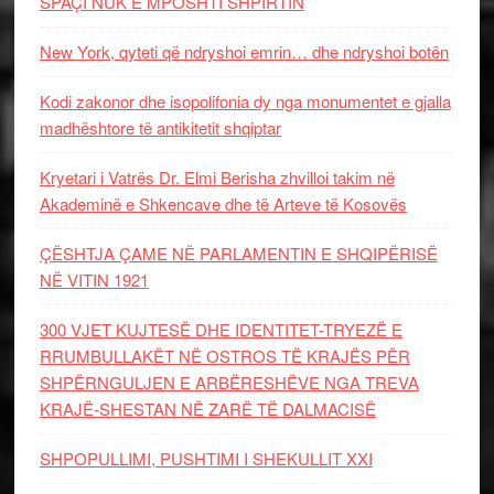
SPAÇI NUK E MPOSHTI SHPIRTIN
New York, qyteti që ndryshoi emrin… dhe ndryshoi botën
Kodi zakonor dhe isopolifonia dy nga monumentet e gjalla
madhështore të antikitetit shqiptar
Kryetari i Vatrës Dr. Elmi Berisha zhvilloi takim në
Akademinë e Shkencave dhe të Arteve të Kosovës
ÇËSHTJA ÇAME NË PARLAMENTIN E SHQIPËRISË
NË VITIN 1921
300 VJET KUJTESË DHE IDENTITET-TRYEZË E
RRUMBULLAKËT NË OSTROS TË KRAJËS PËR
SHPËRNGULJEN E ARBËRESHËVE NGA TREVA
KRAJË-SHESTAN NË ZARË TË DALMACISË
SHPOPULLIMI, PUSHTIMI I SHEKULLIT XXI