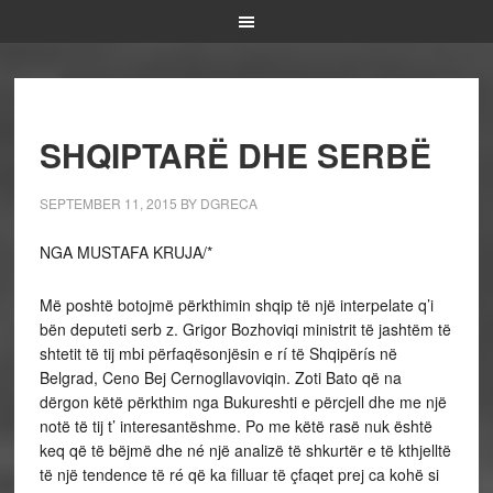
SHQIPTARË DHE SERBË
SEPTEMBER 11, 2015
BY
DGRECA
NGA MUSTAFA KRUJA/*
Më poshtë botojmë përkthimin shqip të një interpelate q’i
bën deputeti serb z. Grigor Bozhoviqi ministrit të jashtëm të
shtetit të tij mbi përfaqësonjësin e rí të Shqipërís në
Belgrad, Ceno Bej Cernogllavoviqin. Zoti Bato që na
dërgon këtë përkthim nga Bukureshti e përcjell dhe me një
notë të tij t’ interesantëshme. Po me këtë rasë nuk është
keq që të bëjmë dhe né një analizë të shkurtër e të kthjelltë
të një tendence të ré që ka filluar të çfaqet prej ca kohë si