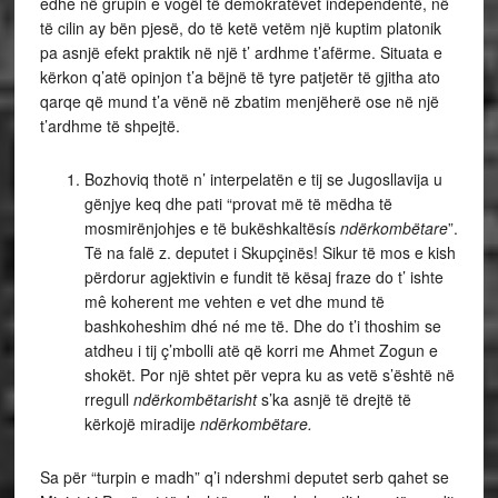
edhé në grupin e vogël të demokratëvet independentë, në
të cilin ay bën pjesë, do të ketë vetëm një kuptim platonik
pa asnjë efekt praktik në një t’ ardhme t’afërme. Situata e
kërkon q’atë opinjon t’a bëjnë të tyre patjetër të gjitha ato
qarqe që mund t’a vënë në zbatim menjëherë ose në një
t’ardhme të shpejtë.
Bozhoviq thotë n’ interpelatën e tij se Jugosllavija u
gënjye keq dhe pati “provat më të mëdha të
mosmirënjohjes e të bukëshkaltësís
ndërkombëtare
”.
Të na falë z. deputet i Skupçinës! Sikur të mos e kish
përdorur agjektivin e fundit të kësaj fraze do t’ ishte
mê koherent me vehten e vet dhe mund të
bashkoheshim dhé né me të. Dhe do t’i thoshim se
atdheu i tij ç’mbolli atë që korri me Ahmet Zogun e
shokët. Por një shtet për vepra ku as vetë s’është në
rregull
ndërkombëtarisht
s’ka asnjë të drejtë të
kërkojë miradije
ndërkombëtare.
Sa për “turpin e madh” q’i ndershmi deputet serb qahet se