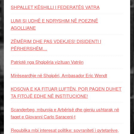
SHPALLET KËSHILLI I FEDERATËS VATRA
LUMI SI UDHË E NDRYSHIM NË POEZINË
AGOLLIANE
ZËMËRIM DHE PAS VDEKJES! DISIDENTI I
PËRHERSHËM…
Patriotë nga Shqipëria vizituan Vatrën
Mirëseardhje në Shqipëri, Ambasador Eric Wendt
KOSOVA E KA FITUAR LUFTËN, POR PAQEN DUHET
TA FITOJË EDHE NË INSTITUCIONE!
Scanderbeg, mburoja e Arbërisë dhe gjeniu ushtarak në
faqet e Giovanni Carlo Saraceni-t
Republika mbi interesat politike: sovraniteti i qytetarëve,