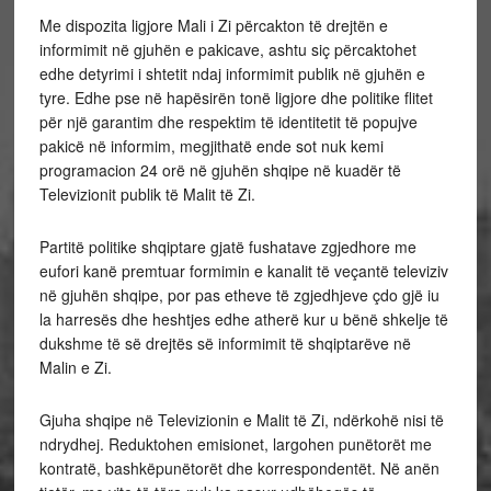
Me
dispozita ligjore Mali i Zi përcakton të drejtën e
informimit në gjuhën e pakicave, ashtu siç përcaktohet
edhe detyrimi i shtetit ndaj informimit publik në gjuhën e
tyre. Edhe pse në hapësirën tonë ligjore dhe politike flitet
për një garantim dhe respektim të identitetit të popujve
pakicë në informim, megjithatë ende sot nuk kemi
programacion 24 orë në gjuhën shqipe në kuadër të
Televizionit publik të Malit të Zi.
Partitë politike shqiptare gjatë fushatave zgjedhore me
eufori kanë premtuar formimin e kanalit të veçantë televiziv
në gjuhën shqipe, por pas etheve të zgjedhjeve çdo gjë iu
la harresës dhe heshtjes edhe atherë kur u bënë shkelje të
dukshme të së drejtës së informimit të shqiptarëve në
Malin e Zi.
Gjuha shqipe në Televizionin e Malit të Zi, ndërkohë nisi të
ndrydhej. Reduktohen emisionet, largohen punëtorët me
kontratë, bashkëpunëtorët dhe korrespondentët. Në anën