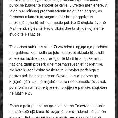
punoj në kuadër të shoqërisë civile, u vrejtën menjëherë. Ai
jo që nuk ndihmoj programacionin në gjuhën shqipe, as
formimin e kanalit të veçantë, por bëri përpjekje të
aneksojë edhe të vetmen medie publike të shqiptarëve në
Malin e Zi, siç është Radio Ulqini dhe ta shndërroj atë në
studio të RTMZ-së.
Televizioni publik i Malit të Zi vazhdon ti ngjajë një prodhimi
me gabime. Kjo media po jeton defektet aktuale të rendit
shtetëror, kushtetues dhe ligjor të Malit të Zi, duke nxitur
nacionalizmin proserb dhe mosmarrëveshjet ndëretnike.
Në këtë kuadër është vështirë të kuptohet përfshirja e
partive politike shqiptare në Qeveri, të cilët përveç që
krijojnë një imazh të rrejshëm para ndërkombëtarëve, nuk
po shohim vullnetin e tyre në mbrojtjen e pakicës shqiptare
në Malin e Zi.
Është e pakuptueshme që ende sot në Televizionin publik
mos të ketë një kanal të veçantë, por emisionet në gjuhën
shqipe ndërthuren në kanalin ekzistues ku kjo simbiozë