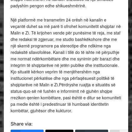
padyshim pengon edhe shikueshmërinë.
Një platformë me transmetim 24 orësh në kanalin e
veçantë duhet sa më parë ti ofrohet komunitetit shqiptar në
Malin e Zi. Të krijohen vende për punësime të reja, me staf
dhe redaksi të zgjeruar, me studio bashkëkohore dhe me
një skemë programore pa stereotipe dhe ndikime nga
redaksitë sllavofolëse. Kanali i tillë do të ishte në përputhje
me normat ndërkombëtare dhe me synimin për barazi dhe
integrim të shqiptarëve në jetën publike dhe institucionale.
Kjo situatë kërkon veprim të menjëhershëm nga
institucionet përkatëse dhe nga përfaqësuesit politikë të
shqiptarëve në Malin e Zi.Përdryshe ruajtja e situatës së
status-quo-së në fushën e informimit në gjuhën shqipe
rrezikon qenien kombëtare, pasi është e ditur se komuniteti
pa medie është i predestinuar të humbasë identitetin
kombëtar, gjuhësor dhe kukturor.
Share via: