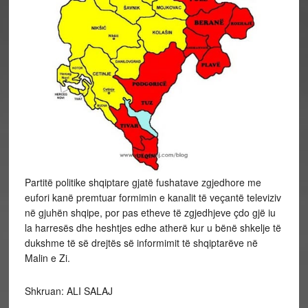
Partitë politike shqiptare gjatë fushatave zgjedhore me
eufori kanë premtuar formimin e kanalit të veçantë televiziv
në gjuhën shqipe, por pas etheve të zgjedhjeve çdo gjë iu
la harresës dhe heshtjes edhe atherë kur u bënë shkelje të
dukshme të së drejtës së informimit të shqiptarëve në
Malin e Zi.
Shkruan: ALI SALAJ