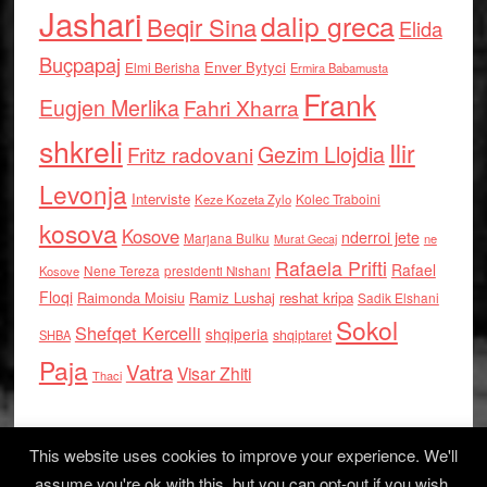
Jashari
dalip greca
Beqir Sina
Elida
Buçpapaj
Enver Bytyci
Elmi Berisha
Ermira Babamusta
Frank
Eugjen Merlika
Fahri Xharra
shkreli
Ilir
Gezim Llojdia
Fritz radovani
Levonja
Interviste
Kolec Traboini
Keze Kozeta Zylo
kosova
Kosove
nderroi jete
Marjana Bulku
ne
Murat Gecaj
Rafaela Prifti
Rafael
Nene Tereza
Kosove
presidenti Nishani
Floqi
Raimonda Moisiu
Ramiz Lushaj
reshat kripa
Sadik Elshani
Sokol
Shefqet Kercelli
shqiperia
shqiptaret
SHBA
Paja
Vatra
Visar Zhiti
Thaci
This website uses cookies to improve your experience. We'll
assume you're ok with this, but you can opt-out if you wish.