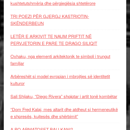
kushtetutshmëria dhe përgjegjësia shtetërore
TRI POEZI PËR GJERGJ KASTRIOTIN-
SKËNDERBEUN
LETËR E ARKIVIT TE NAUM PRIFTIT NË
PERVJETORIN E PARE TE DRAGO SILIQIT
Oxhaku, nga elementi arkitektonik te simboli i trungut
familjar
Arbëreshët si model evropian i mbrojtjes së identitetit
kulturor
Sali Shijaku, “Diego Rivera” shqiptar i artit tonë kombëtar
“Dom Fred Kalaj, mes altarit dhe atdheut si hermeneutikë
e shpresës, kujtesës dhe shërbimit”
A PO ARMATOSET BALLKANI?