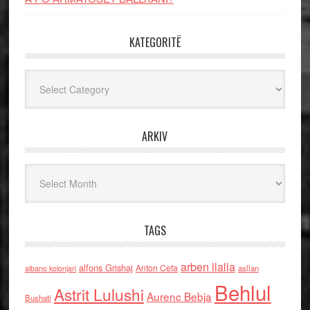
KATEGORITË
Kategoritë
ARKIV
Arkiv
TAGS
arben llalla
alfons Grishaj
Anton Cefa
asllan
albano kolonjari
Behlul
Astrit Lulushi
Aurenc Bebja
Bushati