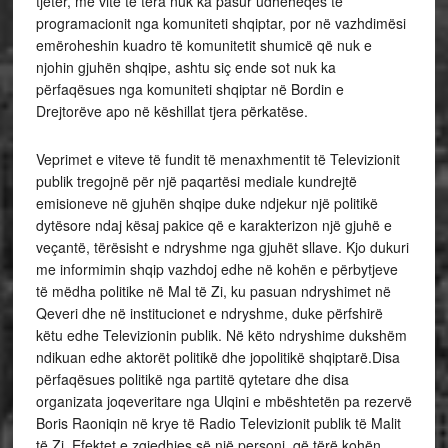
tjetër, me vite të tëra nuk ka pasur udhëheqës të
programacionit nga komuniteti shqiptar, por në vazhdimësi
emëroheshin kuadro të komunitetit shumicë që nuk e
njohin gjuhën shqipe, ashtu siç ende sot nuk ka
përfaqësues nga komuniteti shqiptar në Bordin e
Drejtorëve apo në këshillat tjera përkatëse.
Veprimet e viteve të fundit të menaxhmentit të Televizionit
publik tregojnë për një paqartësi mediale kundrejtë
emisioneve në gjuhën shqipe duke ndjekur një politikë
dytësore ndaj kësaj pakice që e karakterizon një gjuhë e
veçantë, tërësisht e ndryshme nga gjuhët sllave. Kjo dukuri
me informimin shqip vazhdoj edhe në kohën e përbytjeve
të mëdha politike në Mal të Zi, ku pasuan ndryshimet në
Qeveri dhe në institucionet e ndryshme, duke përfshirë
këtu edhe Televizionin publik. Në këto ndryshime dukshëm
ndikuan edhe aktorët politikë dhe jopolitikë shqiptarë.Disa
përfaqësues politikë nga partitë qytetare dhe disa
organizata joqeveritare nga Ulqini e mbështetën pa rezervë
Boris Raoniqin në krye të Radio Televizionit publik të Malit
të Zi. Efektet e zgjedhjes së një personi, që tërë kohën