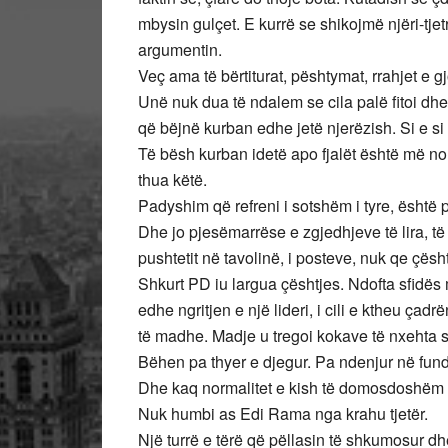
mbysin gulçet. E kurrë se shikojmë njëri-tjet
argumentin.
Veç ama të bërtiturat, pështymat, rrahjet e gj
Unë nuk dua të ndalem se cila palë fitoi dhe 
që bëjnë kurban edhe jetë njerëzish. Si e si 
Të bësh kurban idetë apo fjalët është më no
thua këtë.
Padyshim që refreni i sotshëm i tyre, është 
Dhe jo pjesëmarrëse e zgjedhjeve të lira, të
pushtetit në tavolinë, i posteve, nuk qe çës
Shkurt PD iu largua çështjes. Ndofta sfidës
edhe ngritjen e një lideri, i cili e ktheu çad
të madhe. Madje u tregoi kokave të nxehta s
Bëhen pa thyer e djegur. Pa ndenjur në fund 
Dhe kaq normalitet e kish të domosdoshëm 
Nuk humbi as Edi Rama nga krahu tjetër.
Një turrë e tërë që pëllasin të shkumosur dhe