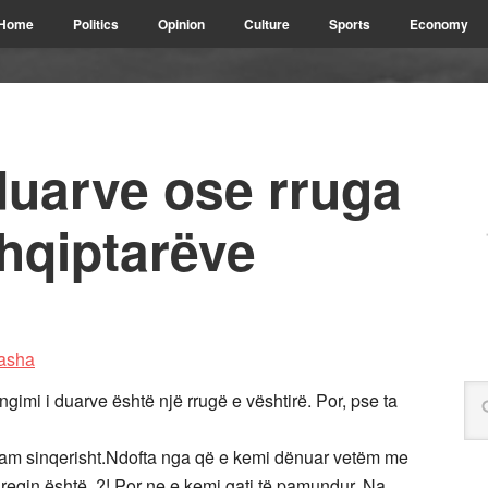
Home
Politics
Opinion
Culture
Sports
Economy
duarve ose rruga
shqiptarëve
mi i duarve është një rrugë e vështirë. Por, pse ta
uam sinqerisht.Ndofta nga që e kemi dënuar vetëm me
çdreqin është. ?! Por ne e kemi gati të pamundur. Na