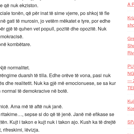
A 
te që nuk ekziston.
ale tonën, që për inat të sime vjerre, po shkoj të fle
Kri
anë gati të murosin, jo vetëm mëkatet e tyre, por edhe
shq
ër gjë të quhen vet popull, pozitë dhe opozitë. Nuk
emokracisë.
Gre
jonë kombëtare.
Shq
Riv
PU
Një normalitet.
NG
ëngime duarsh të tilla. Edhe orëve të vona, pasi nuk
— 
ës dhe realitetit. Nuk ka gjë më emocionuese, se sa kur
TE
lin normal të demokracive në botë.
Kuj
cë. Ama më të aftë nuk janë.
Ko
itakime…, sepse si do që të jenë. Janë më efikase se
jtën. Kujt i takon e kujt nuk i takon ajo. Kush ka të drejtë
SP
 rifreskimi, lëvizja.