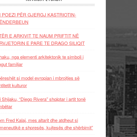
I POEZI PËR GJERGJ KASTRIOTIN-
ËNDERBEUN
TËR E ARKIVIT TE NAUM PRIFTIT NË
RVJETORIN E PARE TE DRAGO SILIQIT
aku, nga elementi arkitektonik te simboli i
ngut familjar
ëreshët si model evropian i mbrojtjes së
titetit kulturor
i Shijaku, “Diego Rivera” shqiptar i artit tonë
mbëtar
m Fred Kalaj, mes altarit dhe atdheut si
meneutikë e shpresës, kujtesës dhe shërbimit”