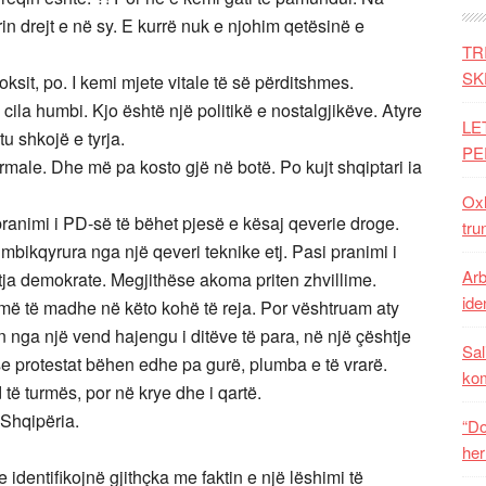
rin drejt e në sy. E kurrë nuk e njohim qetësinë e
TR
SK
oksit, po. I kemi mjete vitale të së përditshmes.
cila humbi. Kjo është një politikë e nostalgjikëve. Atyre
LE
tu shkojë e tyrja.
PE
rmale. Dhe më pa kosto gjë në botë. Po kujt shqiptari ia
Oxh
pranimi i PD-së të bëhet pjesë e kësaj qeverie droge.
tru
 mbikqyrura nga një qeveri teknike etj. Pasi pranimi i
Arb
htja demokrate. Megjithëse akoma priten zhvillime.
iden
 më të madhe në këto kohë të reja. Por vështruam aty
rën nga një vend hajengu i ditëve të para, në një çështje
Sal
e protestat bëhen edhe pa gurë, plumba e të vrarë.
ko
të turmës, por në krye dhe i qartë.
Shqipëria.
“Do
her
 identifikojnë gjithçka me faktin e një lëshimi të