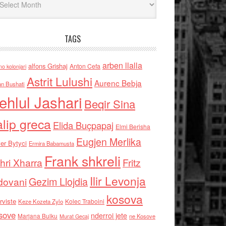
TAGS
arben llalla
alfons Grishaj
Anton Cefa
no kolonjari
Astrit Lulushi
Aurenc Bebja
an Bushati
ehlul Jashari
Beqir Sina
alip greca
Elida Buçpapaj
Elmi Berisha
Eugjen Merlika
er Bytyci
Ermira Babamusta
Frank shkreli
hri Xharra
Fritz
Ilir Levonja
Gezim Llojdia
dovani
kosova
rviste
Kolec Traboini
Keze Kozeta Zylo
sove
nderroi jete
Marjana Bulku
ne Kosove
Murat Gecaj