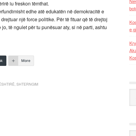
New
ërirë iu freskon tëmthat.
bot
 përfundimisht edhe atë edukatën në demokracitë e
rejtuar një force politike. Për të fituar që të drejtoj
Kod
o, të ngulet për tu punësuar aty, si në parti, ashtu
e g
Kry
Aka
Ko
nk
More
ËSHTIRË
,
SHTERNGIM
Kat
Ark