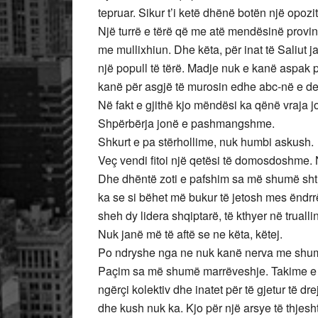
tepruar. Sikur t’i ketë dhënë botën një opozi
Një turrë e tërë që me atë mendësinë provinci
me mullixhiun. Dhe këta, për inat të Saliut j
një popull të tërë. Madje nuk e kanë aspak p
kanë për asgjë të murosin edhe abc-në e d
Në fakt e gjithë kjo mëndësi ka qënë vraja 
Shpërbërja jonë e pashmangshme.
Shkurt e pa stërhollime, nuk humbi askush.
Veç vendi fitoi një qetësi të domosdoshme. 
Dhe dhëntë zoti e pafshim sa më shumë shtr
ka se si bëhet më bukur të jetosh mes ëndrr
sheh dy lidera shqiptarë, të kthyer në trual
Nuk janë më të aftë se ne këta, këtej.
Po ndryshe nga ne nuk kanë nerva me shumi
Paçim sa më shumë marrëveshje. Takime e r
ngërçi kolektiv dhe inatet për të gjetur të dre
dhe kush nuk ka. Kjo për një arsye të thjesht,