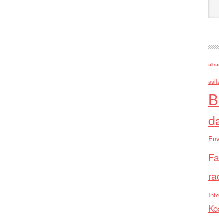
alba
asll
B
d
Env
Fa
ra
Inte
Ko