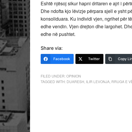
Eshtë njësoj sikur hapni dritaren e ajri i përt
Dhe ndofta kjo lëvizje përpara sjell e ysht
konsoliduara. Ku individi vjen, ngrihet për të d
edhe vendin. Vjen drejton dhe largohet. Dhe j
edhe në pushtet.
Share via:
Facebook
Twitter
Copy Li
FILED UNDER:
OPINION
TAGGED WITH:
DUARESH
,
ILIR LEVONJA
,
RRUGA E V