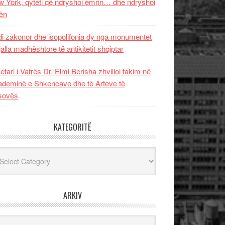
 York, qyteti që ndryshoi emrin… dhe ndryshoi
ën
i zakonor dhe isopolifonia dy nga monumentet
jalla madhështore të antikitetit shqiptar
etari i Vatrës Dr. Elmi Berisha zhvilloi takim në
deminë e Shkencave dhe të Arteve të
sovës
KATEGORITË
egoritë
ARKIV
iv