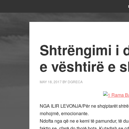
Shtrëngimi i 
e vështirë e 
MAY 18, 2017
BY
DGRECA
NGA ILIR LEVONJA/Për ne shqiptarët shtrëngi
mohojmë, emocionante.
Ndofta nga që ne e kemi të pamundur, të d
faktin se, çfarë do thojë bota. Kutadish se 