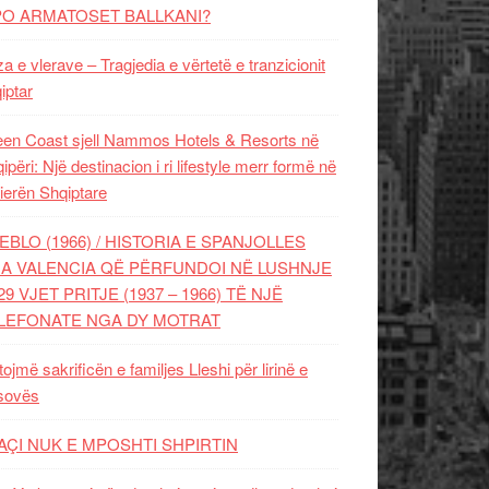
PO ARMATOSET BALLKANI?
za e vlerave – Tragjedia e vërtetë e tranzicionit
iptar
en Coast sjell Nammos Hotels & Resorts në
ipëri: Një destinacion i ri lifestyle merr formë në
ierën Shqiptare
EBLO (1966) / HISTORIA E SPANJOLLES
A VALENCIA QË PËRFUNDOI NË LUSHNJE
29 VJET PRITJE (1937 – 1966) TË NJË
LEFONATE NGA DY MOTRAT
tojmë sakrificën e familjes Lleshi për lirinë e
sovës
AÇI NUK E MPOSHTI SHPIRTIN