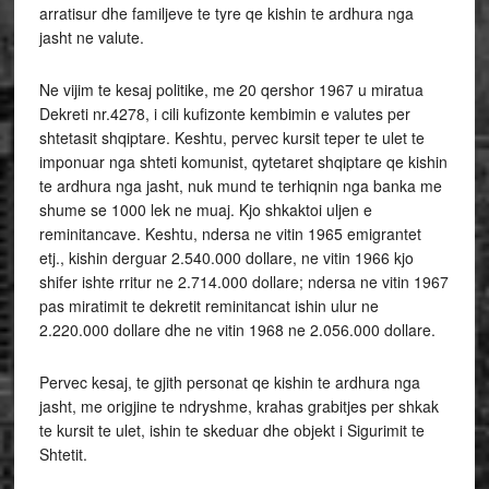
arratisur dhe familjeve te tyre qe kishin te ardhura nga
jasht ne valute.
Ne vijim te kesaj politike, me 20 qershor 1967 u miratua
Dekreti nr.4278, i cili kufizonte kembimin e valutes per
shtetasit shqiptare. Keshtu, pervec kursit teper te ulet te
imponuar nga shteti komunist, qytetaret shqiptare qe kishin
te ardhura nga jasht, nuk mund te terhiqnin nga banka me
shume se 1000 lek ne muaj. Kjo shkaktoi uljen e
reminitancave. Keshtu, ndersa ne vitin 1965 emigrantet
etj., kishin derguar 2.540.000 dollare, ne vitin 1966 kjo
shifer ishte rritur ne 2.714.000 dollare; ndersa ne vitin 1967
pas miratimit te dekretit reminitancat ishin ulur ne
2.220.000 dollare dhe ne vitin 1968 ne 2.056.000 dollare.
Pervec kesaj, te gjith personat qe kishin te ardhura nga
jasht, me origjine te ndryshme, krahas grabitjes per shkak
te kursit te ulet, ishin te skeduar dhe objekt i Sigurimit te
Shtetit.