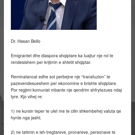
Dr. Hasan Bello
Emigrantet dhe diaspora shqiptare ka luajtur nje rol te
rendesishem per krijimin e shtetit shqiptar.
Reminatancat edhe sot perbejne nje “transfuzion” te
pazevendesueshem per ekonomine e brishte shqiptare.
Por regjimi komunist mbante nje qendrim shfrytezues ndaj
tyre. Kjo vihej re:
1) ne kursin teper te ulet me te cilin shkembehej valuta qe
hynte nga jasht;
2) ne tatimin e ish-tregtareve, pronareve, personave te