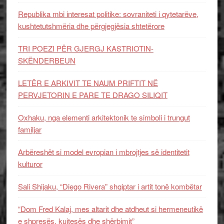
Republika mbi interesat politike: sovraniteti i qytetarëve,
kushtetutshmëria dhe përgjegjësia shtetërore
TRI POEZI PËR GJERGJ KASTRIOTIN-
SKËNDERBEUN
LETËR E ARKIVIT TE NAUM PRIFTIT NË
PERVJETORIN E PARE TE DRAGO SILIQIT
Oxhaku, nga elementi arkitektonik te simboli i trungut
familjar
Arbëreshët si model evropian i mbrojtjes së identitetit
kulturor
Sali Shijaku, “Diego Rivera” shqiptar i artit tonë kombëtar
“Dom Fred Kalaj, mes altarit dhe atdheut si hermeneutikë
e shpresës, kujtesës dhe shërbimit”