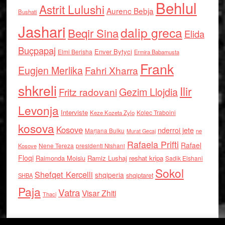
Behlul
Astrit Lulushi
Aurenc Bebja
Bushati
Jashari
dalip greca
Beqir Sina
Elida
Buçpapaj
Enver Bytyci
Elmi Berisha
Ermira Babamusta
Frank
Eugjen Merlika
Fahri Xharra
shkreli
Ilir
Gezim Llojdia
Fritz radovani
Levonja
Interviste
Kolec Traboini
Keze Kozeta Zylo
kosova
Kosove
nderroi jete
Marjana Bulku
ne
Murat Gecaj
Rafaela Prifti
Rafael
Nene Tereza
Kosove
presidenti Nishani
Floqi
Raimonda Moisiu
Ramiz Lushaj
reshat kripa
Sadik Elshani
Sokol
Shefqet Kercelli
shqiperia
shqiptaret
SHBA
Paja
Vatra
Visar Zhiti
Thaci