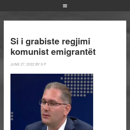
Si i grabiste regjimi
komunist emigrantët
JUNE 27, 2022
BY
S P