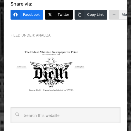
Share via:
Facebook
Twitter
Copy Link
More
FILED UNDER:
ANALIZA