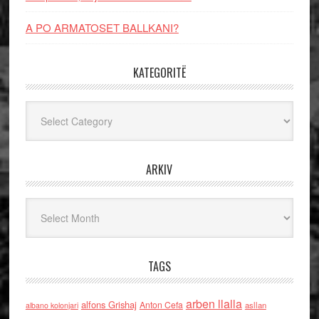
A PO ARMATOSET BALLKANI?
KATEGORITË
Kategoritë
ARKIV
Arkiv
TAGS
arben llalla
alfons Grishaj
Anton Cefa
asllan
albano kolonjari