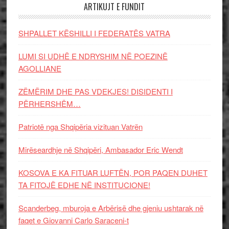
ARTIKUJT E FUNDIT
SHPALLET KËSHILLI I FEDERATËS VATRA
LUMI SI UDHË E NDRYSHIM NË POEZINË
AGOLLIANE
ZËMËRIM DHE PAS VDEKJES! DISIDENTI I
PËRHERSHËM…
Patriotë nga Shqipëria vizituan Vatrën
Mirëseardhje në Shqipëri, Ambasador Eric Wendt
KOSOVA E KA FITUAR LUFTËN, POR PAQEN DUHET
TA FITOJË EDHE NË INSTITUCIONE!
Scanderbeg, mburoja e Arbërisë dhe gjeniu ushtarak në
faqet e Giovanni Carlo Saraceni-t