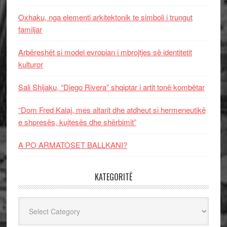
Oxhaku, nga elementi arkitektonik te simboli i trungut
familjar
Arbëreshët si model evropian i mbrojtjes së identitetit
kulturor
Sali Shijaku, “Diego Rivera” shqiptar i artit tonë kombëtar
“Dom Fred Kalaj, mes altarit dhe atdheut si hermeneutikë
e shpresës, kujtesës dhe shërbimit”
A PO ARMATOSET BALLKANI?
KATEGORITË
Kategoritë