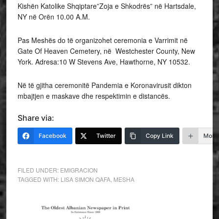
Kishën Katolike Shqiptare”Zoja e Shkodrës” në Hartsdale,
NY në Orën 10.00 A.M.
Pas Meshës do të organizohet ceremonia e Varrimit në
Gate Of Heaven Cemetery, në Westchester County, New
York. Adresa:10 W Stevens Ave, Hawthorne, NY 10532.
Në të gjitha ceremonitë Pandemia e Koronavirusit dikton
mbajtjen e maskave dhe respektimin e distancës.
Share via:
Facebook
Twitter
Copy Link
More
FILED UNDER:
EMIGRACION
TAGGED WITH:
LISA SIMON QAFA
,
MESHA