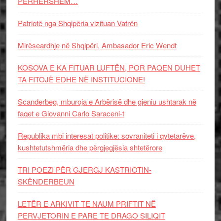
PËRHERSHËM…
Patriotë nga Shqipëria vizituan Vatrën
Mirëseardhje në Shqipëri, Ambasador Eric Wendt
KOSOVA E KA FITUAR LUFTËN, POR PAQEN DUHET
TA FITOJË EDHE NË INSTITUCIONE!
Scanderbeg, mburoja e Arbërisë dhe gjeniu ushtarak në
faqet e Giovanni Carlo Saraceni-t
Republika mbi interesat politike: sovraniteti i qytetarëve,
kushtetutshmëria dhe përgjegjësia shtetërore
TRI POEZI PËR GJERGJ KASTRIOTIN-
SKËNDERBEUN
LETËR E ARKIVIT TE NAUM PRIFTIT NË
PERVJETORIN E PARE TE DRAGO SILIQIT