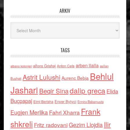
ARKIV
Arkiv
TAGS
arben llalla
alfons Grishaj
Anton Cefa
asllan
albano kolonjari
Behlul
Astrit Lulushi
Aurenc Bebja
Bushati
Jashari
dalip greca
Beqir Sina
Elida
Buçpapaj
Enver Bytyci
Elmi Berisha
Ermira Babamusta
Frank
Eugjen Merlika
Fahri Xharra
shkreli
Ilir
Gezim Llojdia
Fritz radovani