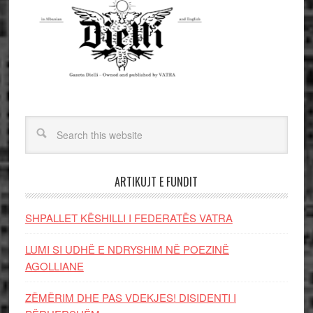
ARTIKUJT E FUNDIT
SHPALLET KËSHILLI I FEDERATËS VATRA
LUMI SI UDHË E NDRYSHIM NË POEZINË
AGOLLIANE
ZËMËRIM DHE PAS VDEKJES! DISIDENTI I