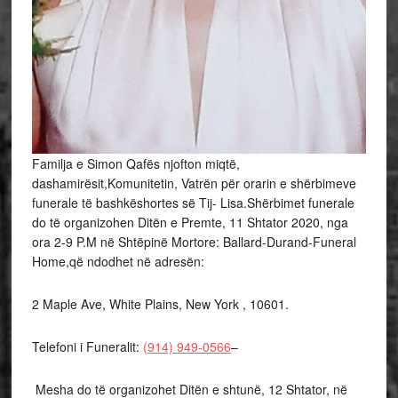
Familja e Simon Qafës njofton miqtë,
dashamirësit,Komunitetin, Vatrën për orarin e shërbimeve
funerale të bashkëshortes së Tij- Lisa.Shërbimet funerale
do të organizohen Ditën e Premte, 11 Shtator 2020, nga
ora 2-9 P.M në Shtëpinë Mortore: Ballard-Durand-Funeral
Home,që ndodhet në adresën:
2 Maple Ave, White Plains, New York , 10601.
Telefoni i Funeralit:
(914) 949-0566
–
Mesha do të organizohet Ditën e shtunë, 12 Shtator, në