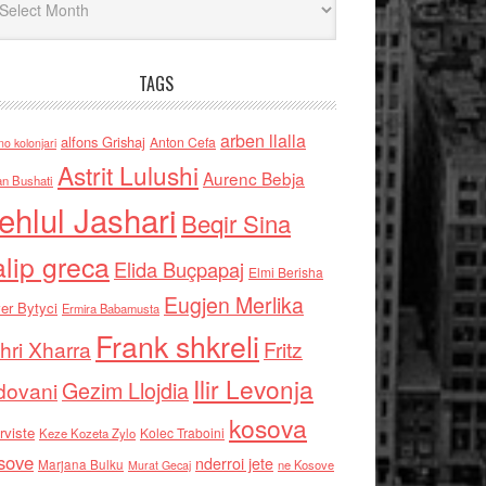
TAGS
arben llalla
alfons Grishaj
Anton Cefa
no kolonjari
Astrit Lulushi
Aurenc Bebja
an Bushati
ehlul Jashari
Beqir Sina
alip greca
Elida Buçpapaj
Elmi Berisha
Eugjen Merlika
er Bytyci
Ermira Babamusta
Frank shkreli
hri Xharra
Fritz
Ilir Levonja
Gezim Llojdia
dovani
kosova
rviste
Kolec Traboini
Keze Kozeta Zylo
sove
nderroi jete
Marjana Bulku
ne Kosove
Murat Gecaj