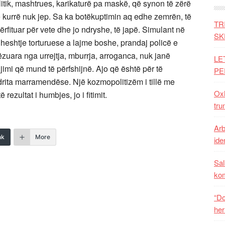
 politik, mashtrues, karikaturë pa maskë, që synon të zërë
ë kurrë nuk jep. Sa ka botëkuptimin aq edhe zemrën, të
TR
rfituar për vete dhe jo ndryshe, të japë. Simulant në
SK
e heshtje torturuese a lajme boshe, prandaj policë e
ëzuara nga urrejtja, mburrja, arroganca, nuk janë
LE
ijimi që mund të përfshijnë. Ajo që është për të
PE
drita marramendëse. Një kozmopolitizëm i tillë me
Oxh
ezultat i humbjes, jo i fitimit.
tru
Arb
nk
More
iden
Sal
ko
“Do
her