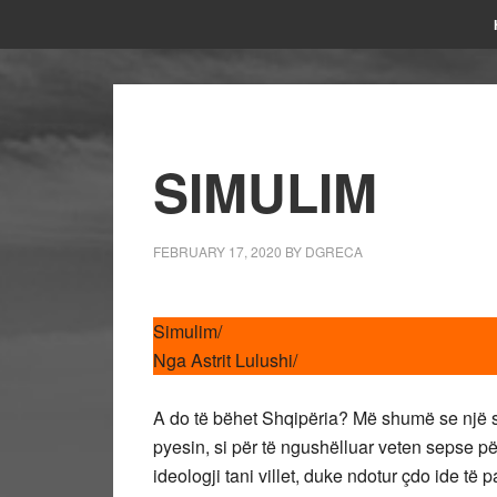
SIMULIM
FEBRUARY 17, 2020
BY
DGRECA
Simulim/
Nga Astrit Lulushi/
A do të bëhet Shqipëria? Më shumë se një sh
pyesin, si për të ngushëlluar veten sepse p
ideologji tani villet, duke ndotur çdo ide të