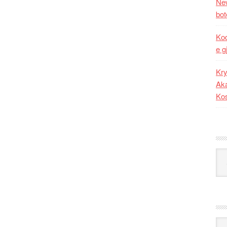
New
bot
Kod
e g
Kry
Aka
Ko
Kat
Ark