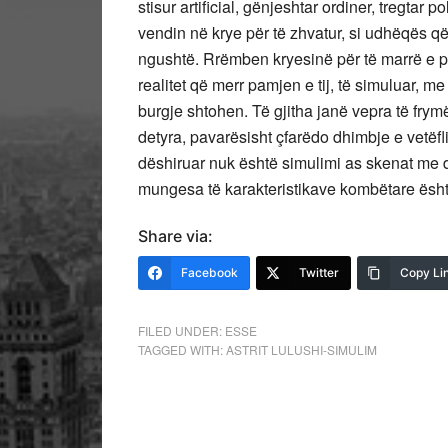
stisur artificial, gënjeshtar ordiner, tregtar
vendin në krye për të zhvatur, si udhëqës q
ngushtë. Rrëmben kryesinë për të marrë e pë
realitet që merr pamjen e tij, të simuluar, m
burgje shtohen. Të gjitha janë vepra të frym
detyra, pavarësisht çfarëdo dhimbje e vetëfl
dëshiruar nuk është simulimi as skenat me 
mungesa të karakteristikave kombëtare është r
Share via:
Facebook
Twitter
Copy Li
FILED UNDER:
ESSE
TAGGED WITH:
ASTRIT LULUSHI-SIMULIM