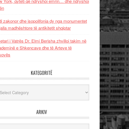
 York, qyteti që ndryshoi emrin… dhe ndryshoi
ën
i zakonor dhe isopolifonia dy nga monumentet
jalla madhështore të antikitetit shqiptar
etari i Vatrës Dr. Elmi Berisha zhvilloi takim në
deminë e Shkencave dhe të Arteve të
sovës
KATEGORITË
egoritë
ARKIV
iv