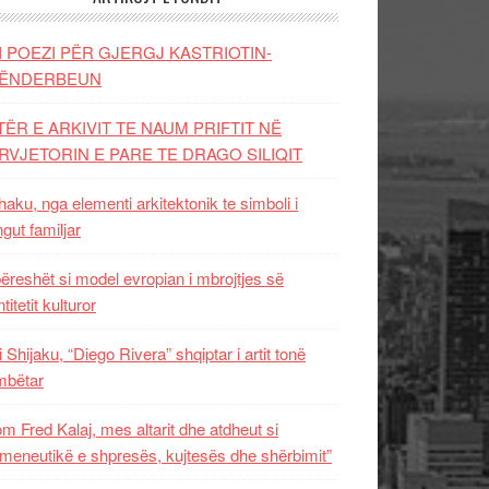
I POEZI PËR GJERGJ KASTRIOTIN-
ËNDERBEUN
TËR E ARKIVIT TE NAUM PRIFTIT NË
RVJETORIN E PARE TE DRAGO SILIQIT
aku, nga elementi arkitektonik te simboli i
ngut familjar
ëreshët si model evropian i mbrojtjes së
titetit kulturor
i Shijaku, “Diego Rivera” shqiptar i artit tonë
mbëtar
m Fred Kalaj, mes altarit dhe atdheut si
meneutikë e shpresës, kujtesës dhe shërbimit”