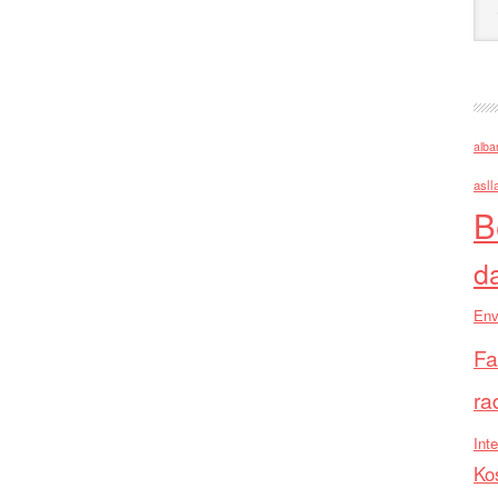
alba
asll
B
d
Env
Fa
ra
Inte
Ko