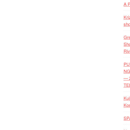
A 
Kri
shq
Gre
Shq
Riv
PU
NG
— 
TE
Kuj
Ko
SP