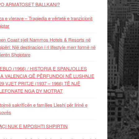
PO ARMATOSET BALLKANI?
za e vlerave – Tragjedia e vërtetë e tranzicionit
iptar
en Coast sjell Nammos Hotels & Resorts në
ipëri: Një destinacion i ri lifestyle merr formë në
ierën Shqiptare
EBLO (1966) / HISTORIA E SPANJOLLES
A VALENCIA QË PËRFUNDOI NË LUSHNJE
29 VJET PRITJE (1937 – 1966) TË NJË
LEFONATE NGA DY MOTRAT
tojmë sakrificën e familjes Lleshi për lirinë e
sovës
AÇI NUK E MPOSHTI SHPIRTIN