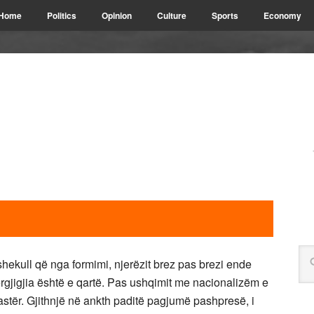
Home
Politics
Opinion
Culture
Sports
Economy
ekull që nga formimi, njerëzit brez pas brezi ende
ërgjigjia është e qartë. Pas ushqimit me nacionalizëm e
 pastër. Gjithnjë në ankth paditë pagjumë pashpresë, i