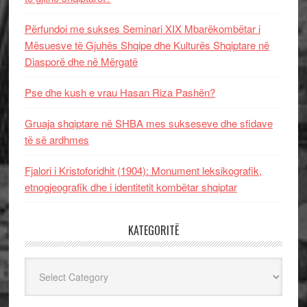
Përfundoi me sukses Seminari XIX Mbarëkombëtar i
Mësuesve të Gjuhës Shqipe dhe Kulturës Shqiptare në
Diasporë dhe në Mërgatë
Pse dhe kush e vrau Hasan Riza Pashën?
Gruaja shqiptare në SHBA mes sukseseve dhe sfidave
të së ardhmes
Fjalori i Kristoforidhit (1904): Monument leksikografik,
etnogjeografik dhe i identitetit kombëtar shqiptar
KATEGORITË
Kategoritë