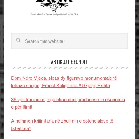
ARTIKUJT E FUNDIT
Dom Ndre Mjeda, sipas dy figurave monumentale të
letrave shqipe, Ernest Koliqit dhe At Gjergj Fishta
36 vjet tranzicion, nga ekonomia prodhuese te ekonomia
e përfitimit
A ndihmon krijimtaria në zbulimin e potencialeve të
fshehura?