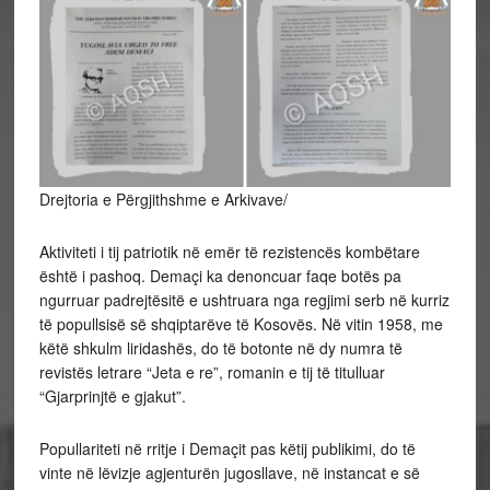
Drejtoria e Përgjithshme e Arkivave/
Aktiviteti i tij patriotik në emër të rezistencës kombëtare
është i pashoq. Demaçi ka denoncuar faqe botës pa
ngurruar padrejtësitë e ushtruara nga regjimi serb në kurriz
të popullsisë së shqiptarëve të Kosovës. Në vitin 1958, me
këtë shkulm liridashës, do të botonte në dy numra të
revistës
letrare “Jeta e re”, romanin e tij të titulluar
“Gjarprinjtë e gjakut”.
Popullariteti në rritje i Demaçit pas këtij publikimi, do të
vinte në lëvizje agjenturën jugosllave, në instancat e së