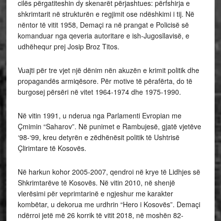
cilës përgatiteshin dy skenarët përjashtues: përfshirja e
shkrimtarit në strukturën e regjimit ose ndëshkimi i tij. Në
nëntor të vitit 1958, Demaçi ra në prangat e Policisë së
komanduar nga qeveria autoritare e ish-Jugosllavisë, e
udhëhequr prej Josip Broz Titos.
Vuajti për tre vjet një dënim nën akuzën e krimit politik dhe
propagandës armiqësore. Për motive të përafërta, do të
burgosej përsëri në vitet 1964-1974 dhe 1975-1990.
Në vitin 1991, u nderua nga Parlamenti Evropian me
Çmimin “Saharov”. Në punimet e Rambujesë, gjatë vjetëve
‘98-‘99, kreu detyrën e zëdhënësit politik të Ushtrisë
Çlirimtare të Kosovës.
Në harkun kohor 2005-2007, qendroi në krye të Lidhjes së
Shkrimtarëve të Kosovës. Në vitin 2010, në shenjë
vlerësimi për veprimtarinë e ngjeshur me karakter
kombëtar, u dekorua me urdhrin “Hero i Kosovës”. Demaçi
ndërroi jetë më 26 korrik të vitit 2018, në moshën 82-