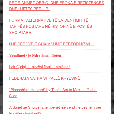
PROF. AHMET QERIQI DHE EPOKA E REZISTENCЁS
DHE LUFTЁS PЁR LIRI!
FORMAT ALTERNATIVE TË EVIDENTIMIT TË
TARIFËS POSTARE NË HISTORINË E POSTËS
SHQIPTARE
NJË SPROVË E GUXIMSHME PERFORMIZMI…
𝐕𝐞𝐧𝐝𝐢𝐦𝐞𝐭 𝐐𝐞̈ 𝐍𝐝𝐫𝐲𝐬𝐡𝐮𝐚𝐧 𝐁𝐨𝐭𝐞̈𝐧
Lek Gjolaj – kalorësi fisnik i Malësisë
FEDERATA VATRA SHPALLË KRYESINË
“Pinocchio’s Harvard” by Tertini Set to Make a Global
Slice
A duhet që Shqipëria të ribëhet një vend i jetueshëm për
të gjithë shqiptarët?