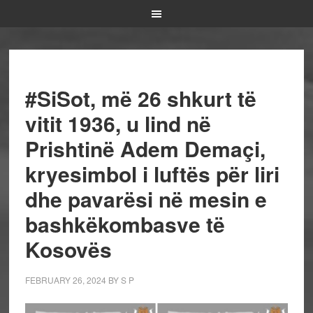
#SiSot, më 26 shkurt të
vitit 1936, u lind në
Prishtinë Adem Demaçi,
kryesimbol i luftës për liri
dhe pavarësi në mesin e
bashkëkombasve të
Kosovës
FEBRUARY 26, 2024
BY
S P