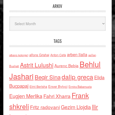
ARKIV
Arkiv
TAGS
arben llalla
alfons Grishaj
Anton Cefa
asllan
albano kolonjari
Behlul
Astrit Lulushi
Aurenc Bebja
Bushati
Jashari
dalip greca
Beqir Sina
Elida
Buçpapaj
Enver Bytyci
Elmi Berisha
Ermira Babamusta
Frank
Eugjen Merlika
Fahri Xharra
shkreli
Ilir
Gezim Llojdia
Fritz radovani