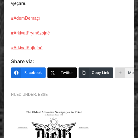
vjeçare.
#AdemDemaçi
#ArkivatFrymëzojnë
#ArkivatKujtojnë
Share via:
Facebook
Twitter
Copy Link
More
FILED UNDER:
ESSE