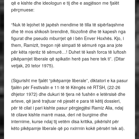
që e kishte dhe ideologun e tij dhe e asgjëson me fjalët
përçmuese:
“Nuk të lejohet të japësh mendime të tilla të sipërfaqshme
dhe të mos shikosh brendinë, filozofinë dhe të kapesh nga
figurat dhe pseudo mburrjet që i bën Enver Hoxhës. Kjo, i
them, Ramizit, tregon një simpati të sëmurë nga ana jote
për këta njerëz të sëmurë…! Duhet të kesh forca të luftosh
pikëpamjet liberale që spikatin herë pas here tek ti”. (Ditar
vetjak, 20 tetor 1975).
(Sigurisht me fjalët “pikëpamje liberale”, diktatori e ka pasur
fjalën për Festivalin e 11-të të Këngës në RTSH, (22-26
dhjetor 1972) dhe dukuri të tjera në fushën e letërsisë dhe
arteve, që janë trajtuar në pjesët e para të këtij dossieri,
për të cilat i pari kishte pasur përgjegjësi Ramiz Alia, ndaj
të cilave kishte marrë masa, deri në burgime dhe
internime, kurse ndaj tij vetëm disa kritika, pikërisht për
këto pikëpamje liberale që po nxirrnin kokë përsëri tek ai).