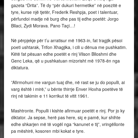
gazeta “Drita”. Të dy “për dukuri hermetike” në poezitë e
tyre, kurse një tjetër, Frederik Reshpja, poet i talentuar,
përfundoi madje në burg dhe pas tij edhe poetët: Jorgo
Bllaci, Zydi Morava. Pano Taçi…!
Në përpjekje për t’u arratisur më 1963-in, fat tragjik pësoi
poeti ushtarak, Trifon Xhagjika, i cili u dënua me pushkatim.
Këtë fat pësuan edhe poetët e rinj Vilson Blloshmi dhe
Genc Leka, që u pushkatuan mizorisht më 1978-ën nga
diktatura.
”Afirmohuni me vargun tuaj dhe, në rast se ju do populli, ai
varg është i mirë,” u bënte thirrje Enver Hoxha poetëve të
rinj në takimin e 11 korrikut të vitit 1961.
Mashtronte. Populli i kishte afirmuar poetët e rinj. Por jo ky
diktator. Ja sepse, herë pas here, siç e pamë, kur shihte
edhe shkarjen më të vogël nga “kanunet e tij”, vringëllonte
pa mëshirë, kosoren mbi kokat e tyre.