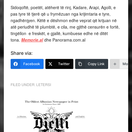
Sidoqoftë, poetët, atëherë të rinj, Kadare, Arapi, Agolli, e
pas tyre të tjerë që u frymëzuan nga krijimtaria e tyre,
ngadhënjyen. Këtë e dëshmon edhe veprat që krijuan në
atë periudhë të plumbtë, e cila, me gjithë censurën e fortë,
tingëllon e freskët, e gjallë, kumbuese edhe në ditët
tona.
Memorie.al
dhe Panorama.com.al
Share via:
Facebook
Twitter
Copy Link
More
FILED UNDER:
LETERSI