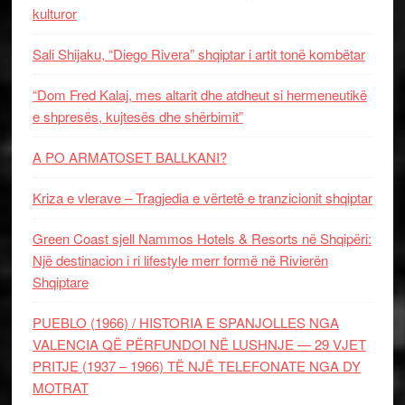
kulturor
Sali Shijaku, “Diego Rivera” shqiptar i artit tonë kombëtar
“Dom Fred Kalaj, mes altarit dhe atdheut si hermeneutikë
e shpresës, kujtesës dhe shërbimit”
A PO ARMATOSET BALLKANI?
Kriza e vlerave – Tragjedia e vërtetë e tranzicionit shqiptar
Green Coast sjell Nammos Hotels & Resorts në Shqipëri:
Një destinacion i ri lifestyle merr formë në Rivierën
Shqiptare
PUEBLO (1966) / HISTORIA E SPANJOLLES NGA
VALENCIA QË PËRFUNDOI NË LUSHNJE — 29 VJET
PRITJE (1937 – 1966) TË NJË TELEFONATE NGA DY
MOTRAT