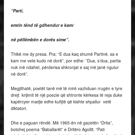
“Parti,
emrin tënd të gdhendur e kam/
në pëllëmbën e dorës sime”.
Thikë me dy presa. Pra: “E dua kaq shumë Partinë, sa e
kam me vete kudo në dorë”, por edhe: ”Dua, s’dua, partia
nuk më ndahet, përderisa shkronjat e saj më janë ngulur
në dorë”.
Megjithatë, poetët tanë më të mirë vazhduan rrugën e tyre
drejt krijimit të një poezie që shtronte kërkesa të reja duke
kapërcyer madje edhe kufijtë që kishte shpallur vetë
diktatori.
Dhe e paguan rëndë. Më 1965-ën në gazetën “Drita”,
botohej poema “Baballarët” e Dritëro Agollit. “Pati