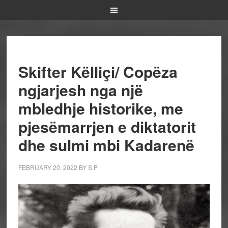
Skifter Këlliçi/ Copëza
ngjarjesh nga një
mbledhje historike, me
pjesëmarrjen e diktatorit
dhe sulmi mbi Kadarenë
FEBRUARY 20, 2022
BY
S P