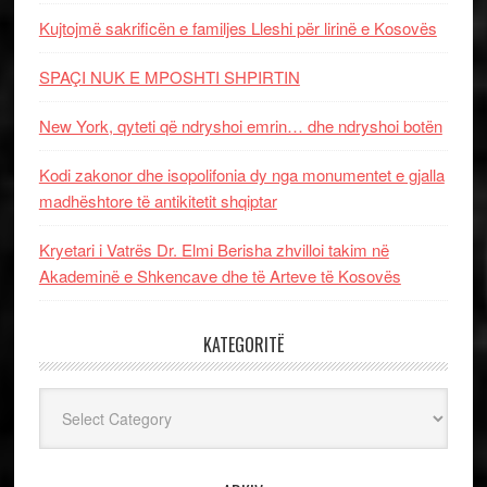
Kujtojmë sakrificën e familjes Lleshi për lirinë e Kosovës
SPAÇI NUK E MPOSHTI SHPIRTIN
New York, qyteti që ndryshoi emrin… dhe ndryshoi botën
Kodi zakonor dhe isopolifonia dy nga monumentet e gjalla
madhështore të antikitetit shqiptar
Kryetari i Vatrës Dr. Elmi Berisha zhvilloi takim në
Akademinë e Shkencave dhe të Arteve të Kosovës
KATEGORITË
Kategoritë