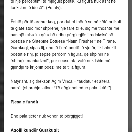
të një perceptimi të mjegullt poetik, ku figura nuk asht në
funksion të idesë”. (Po aty).
Është për të ardhur keq, por duhet thënë se në këtë artikull
të gjatë studimor shprehej një farë zilie, siç më thoshte më
pas një miku im që u bë edhe përgjegjës i redaksisë së
poezisë ne Shtëpinë Botuese “Naim Frashëri” në Tiranë.
Gurakuqi, sipas tij, dhe të tjerë poetë të vjetër, i kishin zili
poetët e rinj, jo sepse përdornin figura, që shpinin në
“shfaqje manierizmi”, por sepse ata vetë nuk ishin më
gjendje të krijonin poezi me të tilla figura.
Natyrisht, siç thekson Agim Vinca – “audatur et altera
pars”, (shprehje latine: “Të dëgjohet edhe pala tjetër.”)
Pjesa e fundit
Dhe pala tjetër nuk vonon të përgjigjet!
Agolli kundër Gurakuqit