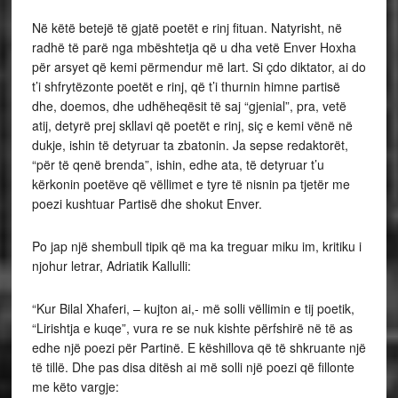
Në këtë betejë të gjatë poetët e rinj fituan. Natyrisht, në
radhë të parë nga mbështetja që u dha vetë Enver Hoxha
për arsyet që kemi përmendur më lart. Si çdo diktator, ai do
t’i shfrytëzonte poetët e rinj, që t’i thurnin himne partisë
dhe, doemos, dhe udhëheqësit të saj “gjenial”, pra, vetë
atij, detyrë prej skllavi që poetët e rinj, siç e kemi vënë në
dukje, ishin të detyruar ta zbatonin. Ja sepse redaktorët,
“për të qenë brenda”, ishin, edhe ata, të detyruar t’u
kërkonin poetëve që vëllimet e tyre të nisnin pa tjetër me
poezi kushtuar Partisë dhe shokut Enver.
Po jap një shembull tipik që ma ka treguar miku im, kritiku i
njohur letrar, Adriatik Kallulli:
“Kur Bilal Xhaferi, – kujton ai,- më solli vëllimin e tij poetik,
“Lirishtja e kuqe”, vura re se nuk kishte përfshirë në të as
edhe një poezi për Partinë. E këshillova që të shkruante një
të tillë. Dhe pas disa ditësh ai më solli një poezi që fillonte
me këto vargje: