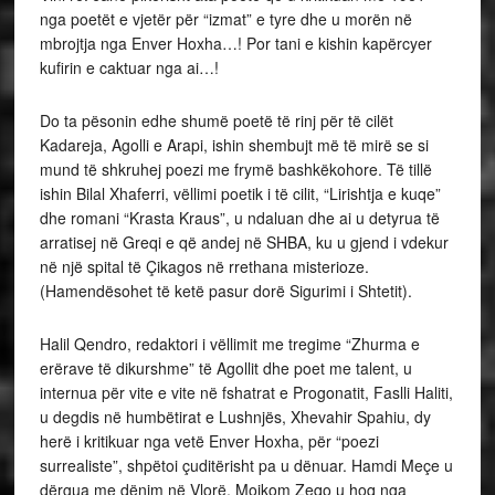
nga poetët e vjetër për “izmat” e tyre dhe u morën në
mbrojtja nga Enver Hoxha…! Por tani e kishin kapërcyer
kufirin e caktuar nga ai…!
Do ta pësonin edhe shumë poetë të rinj për të cilët
Kadareja, Agolli e Arapi, ishin shembujt më të mirë se si
mund të shkruhej poezi me frymë bashkëkohore. Të tillë
ishin Bilal Xhaferri, vëllimi poetik i të cilit, “Lirishtja e kuqe”
dhe romani “Krasta Kraus”, u ndaluan dhe ai u detyrua të
arratisej në Greqi e që andej në SHBA, ku u gjend i vdekur
në një spital të Çikagos në rrethana misterioze.
(Hamendësohet të ketë pasur dorë Sigurimi i Shtetit).
Halil Qendro, redaktori i vëllimit me tregime “Zhurma e
erërave të dikurshme” të Agollit dhe poet me talent, u
internua për vite e vite në fshatrat e Progonatit, Faslli Haliti,
u degdis në humbëtirat e Lushnjës, Xhevahir Spahiu, dy
herë i kritikuar nga vetë Enver Hoxha, për “poezi
surrealiste”, shpëtoi çuditërisht pa u dënuar. Hamdi Meçe u
dërgua me dënim në Vlorë, Moikom Zeqo u hoq nga