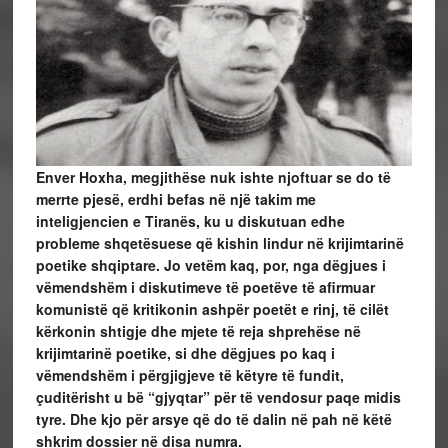
Enver Hoxha, megjithëse nuk ishte njoftuar se do të
merrte pjesë, erdhi befas në një takim me
inteligjencien e Tiranës, ku u diskutuan edhe
probleme shqetësuese që kishin lindur në krijimtarinë
poetike shqiptare. Jo vetëm kaq, por, nga dëgjues i
vëmendshëm i diskutimeve të poetëve të afirmuar
komunistë që kritikonin ashpër poetët e rinj, të cilët
kërkonin shtigje dhe mjete të reja shprehëse në
krijimtarinë poetike, si dhe dëgjues po kaq i
vëmendshëm i përgjigjeve të këtyre të fundit,
çuditërisht u bë “gjyqtar” për të vendosur paqe midis
tyre. Dhe kjo për arsye që do të dalin në pah në këtë
shkrim dossier në disa numra.