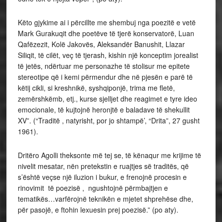
Këto gjykime ai i përcillte me shembuj nga poezitë e vetë
Mark Gurakuqit dhe poetëve të tjerë konservatorë, Luan
Qafëzezit, Kolë Jakovës, Aleksandër Banushit, Llazar
Siliqit, të cilët, veç të tjerash, kishin një konceptim jorealist
të jetës, ndërtuar me personazhe të stolisur me epitete
stereotipe që i kemi përmendur dhe në pjesën e parë të
këtij cikli, si kreshnikë, syshqiponjë, trima me fletë,
zemërshkëmb, etj., kurse sjelljet dhe reagimet e tyre ideo
emocionale, të kujtojnë heronjtë e baladave të shekullit
XV”. (“Traditë , natyrisht, por jo shtampë’, “Drita”, 27 gusht
1961).
Dritëro Agolli theksonte më tej se, të kënaqur me krijime të
nivelit mesatar, nën pretekstin e ruajtjes së traditës, që
s’është veçse një iluzion i bukur, e frenojnë procesin e
rinovimit të poezisë , ngushtojnë përmbajtjen e
tematikës…varfërojnë teknikën e mjetet shprehëse dhe,
për pasojë, e ftohin lexuesin prej poezisë.” (po aty).