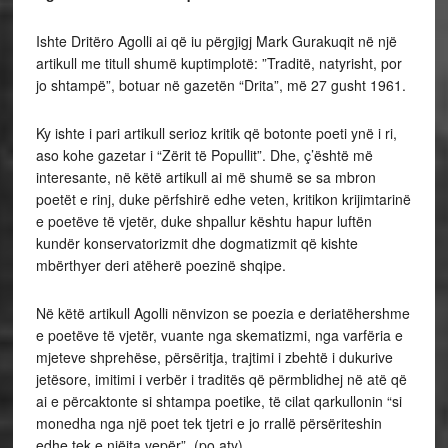
Ishte Dritëro Agolli ai që iu përgjigj Mark Gurakuqit në një
artikull me titull shumë kuptimplotë: ”Traditë, natyrisht, por
jo shtampë”, botuar në gazetën “Drita”, më 27 gusht 1961.
Ky ishte i pari artikull serioz kritik që botonte poeti ynë i ri,
aso kohe gazetar i “Zërit të Popullit”. Dhe, ç’është më
interesante, në këtë artikull ai më shumë se sa mbron
poetët e rinj, duke përfshirë edhe veten, kritikon krijimtarinë
e poetëve të vjetër, duke shpallur kështu hapur luftën
kundër konservatorizmit dhe dogmatizmit që kishte
mbërthyer deri atëherë poezinë shqipe.
Në këtë artikull Agolli nënvizon se poezia e deriatëhershme
e poetëve të vjetër, vuante nga skematizmi, nga varfëria e
mjeteve shprehëse, përsëritja, trajtimi i zbehtë i dukurive
jetësore, imitimi i verbër i traditës që përmblidhej në atë që
ai e përcaktonte si shtampa poetike, të cilat qarkullonin “si
monedha nga një poet tek tjetri e jo rrallë përsëriteshin
edhe tek e njëjta vepër”, (po aty).