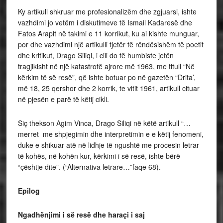
Ky artikull shkruar me profesionalizëm dhe zgjuarsi, ishte
vazhdimi jo vetëm i diskutimeve të Ismail Kadaresë dhe
Fatos Arapit në takimi e 11 korrikut, ku ai kishte munguar,
por dhe vazhdimi një artikulli tjetër të rëndësishëm të poetit
dhe kritikut, Drago Siliqi, i cili do të humbiste jetën
tragjikisht në një katastrofë ajrore më 1963, me titull “Në
kërkim të së resë”, që ishte botuar po në gazetën “Drita’,
më 18, 25 qershor dhe 2 korrik, te vitit 1961, artikull cituar
në pjesën e parë të këtij cikli.
Siç thekson Agim Vinca, Drago Siliqi në këtë artikull “…
merret me shpjegimin dhe interpretimin e e këtij fenomeni,
duke e shikuar atë në lidhje të ngushtë me procesin letrar
të kohës, në kohën kur, kërkimi i së resë, ishte bërë
“çështje dite”. (“Alternativa letrare…”faqe 68).
Epilog
Ngadhënjimi i së resë dhe haraçi i saj