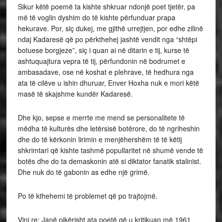
Sikur këtë poemë ta kishte shkruar ndonjë poet tjetër, pa
më të voglin dyshim do të kishte përfunduar prapa
hekurave. Por, siç dukej, me gjithë urrejtjen, por edhe zilinë
ndaj Kadaresë që po përkthehej jashtë vendit nga “shtëpi
botuese borgjeze”, siç i quan ai në ditarin e tij, kurse të
ashtuquajtura vepra të tij, përfundonin në bodrumet e
ambasadave, ose në koshat e plehrave, të hedhura nga
ata të cilëve u ishin dhuruar, Enver Hoxha nuk e mori këtë
masë të skajshme kundër Kadaresë.
Dhe kjo, sepse e merrte me mend se personalitete të
mëdha të kulturës dhe letërsisë botërore, do të ngriheshin
dhe do të kërkonin lirimin e menjëhershëm të të këtij
shkrimtari që kishte tashmë popullaritet në shumë vende të
botës dhe do ta demaskonin atë si diktator fanatik stalinist.
Dhe nuk do të gabonin as edhe një grimë.
Po të kthehemi të problemet që po trajtojmë.
Vini re: Janë pikërisht ata poetë që u kritikuan më 1961