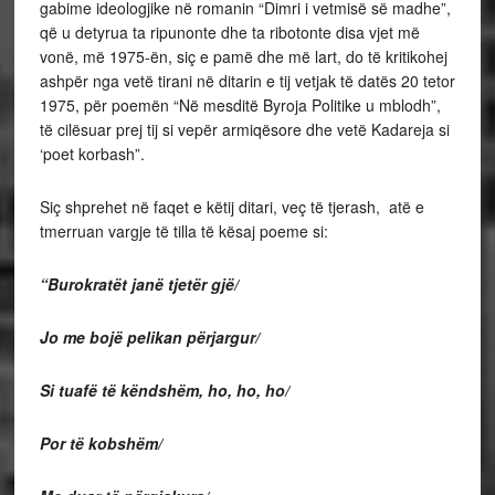
gabime ideologjike në romanin “Dimri i vetmisë së madhe”,
që u detyrua ta ripunonte dhe ta ribotonte disa vjet më
vonë, më 1975-ën, siç e pamë dhe më lart, do të kritikohej
ashpër nga vetë tirani në ditarin e tij vetjak të datës 20 tetor
1975, për poemën “Në mesditë Byroja Politike u mblodh”,
të cilësuar prej tij si vepër armiqësore dhe vetë Kadareja si
‘poet korbash”.
Siç shprehet në faqet e këtij ditari, veç të tjerash, atë e
tmerruan vargje të tilla të kësaj poeme si:
“Burokratët janë tjetër gjë/
Jo me bojë pelikan përjargur/
Si tuafë të këndshëm, ho, ho, ho/
Por të kobshëm/