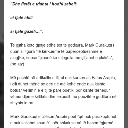
“Dhe fletët e trishta i hodhi zabeli/
si fjalë idili/
si fjalë gazeli…”.
Të gjitha këto gjetje edhe sot të goditura, Mark Gurakuqi i
quan si figura “të kërkueme të paperceptueshme e
alogjike, sepse “ç’punë ka mjegulla me çitjanet e plakës”,
(po aty).
Më poshtë në artikullin e tij, ai nuk kursen as Fatos Arapin,
i cili duhet thënë se deri në atë kohë ende nuk kishte
botuar vëllimin e e tij të parë poetik, por kishte tërhequr
vëmendjen e kritikës dhe lexuesit me poezitë e goditura në
shtypin letrar.
Mark Gurakuqi e cilëson Arapin poet “që nuk parakuptohet
e nuk shijohet shumë”, për shkak se në të hasen “gjurmë