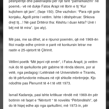
pëshpëritje dhe pakënaqësi për një farë “patriarkalizmi” në
poemë,- vë në dukje Fatos Arapi në librin e tij “Kur
kujtohem që jam”, (faqe 150). Dhe vazhdon: “Para një gote
konjaku, Agolli pinte i vetëm. Ishte i dëshpëruar. Shkova
drejt tij…! Në çast Dritëroi tha: Kështu i duan këta? Unë i
bëj më të mira”. (po aty).
Më pas, me sa dihet, ai e ripunoi poemën, që më 1969-ën
fitoi madje edhe çmimin e parë në konkursin letrar me
rastin e 25-vjetorit të Çlirimit.
Vëllimi poetik “Më jepni një emër”, i Fatos Arapit, jo vetëm
nuk do të qarkullonte për gabime të rënda ideore, por ai
vetë, nga pedagog i Letërsisë në Universitetin e Tiranës,
do të përfundonte mësues në një shkolle mbrëmjeje. Kjo
ndodhte pas Plenumit të 4-t të vitit 1973.
Ismail Kadareja, pasi ishte kritikuar rëndë më 1969-ën për
botimin në faqet e “Nëntorit “ të novelës “Përbindëshi”, që
do të hiqej edhe ajo nga qarkullimi, më 1973-in, për