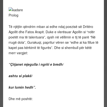
Prolog
Të njëjtin qëndrim mban ai edhe ndaj poezisë së Dritëro
Agollit dhe Fatos Arapit. Duke e vlerësuar Agollin si “ndër
poetët ma të talentuara”, qysh në vëllimin e tij të parë “Në
rrugë dola”, Gurakuqi, papritur vëren se “edhe ai ka fillue të
kapet pas kërkimit të figurës”. Dhe si shembull për këtë
merr vargjet:
“Çitjanet mjegulla i ngriti e bredh/
ashtu si plakë/
kur lumin hedh”.
Dhe më poshtë: