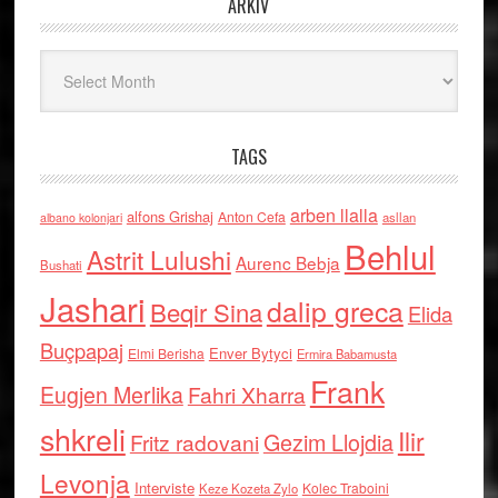
ARKIV
Arkiv
TAGS
arben llalla
alfons Grishaj
Anton Cefa
asllan
albano kolonjari
Behlul
Astrit Lulushi
Aurenc Bebja
Bushati
Jashari
dalip greca
Beqir Sina
Elida
Buçpapaj
Enver Bytyci
Elmi Berisha
Ermira Babamusta
Frank
Eugjen Merlika
Fahri Xharra
shkreli
Ilir
Gezim Llojdia
Fritz radovani
Levonja
Interviste
Kolec Traboini
Keze Kozeta Zylo