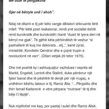
Me duar të përgjakura/
Gjer në bërryle unë i shoh”.
Ndaj në ditarin e tij për këto vargje diktatori shkruante tërë
mllef: “Për këtë poet reaksionar, rendi ynë socialist është
rend burokratik dhe burokratët i kanë “duart të lyera deri në
bërryl me gjak”. Të gjithë këta përbindësh të veshur “si
pashallarë të kuq me dekorata…etj.,”, kanë zyrat,
ministritë, Komitetin Qendror dhe e çojnë trupin e
revolucionit në varr”. (Ditari vetjak 20 tetor 1975).
Dhe më poshtë ky i ashtuquajtur vazhdues i veprës së
Markit, Engelsit, Leninit dhe Stalinit, duke përdorur një
fjalor banal dhe të pështirë të denjë për një rrugaç, e
urdhëron kështu lakeun e tij, Ramiz Alia: “…Përgatitu dhe
thirr Ismail Kadarenë e vëre përpara “mutrave” të tij dhe
bëje t’i lëpijë”.
Nuk mjaftohet me kaq, por pastaj i sulet dhe Ramiz Alisë,