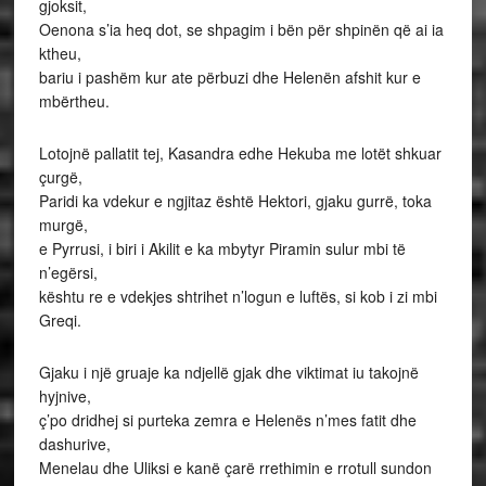
gjoksit,
Oenona s’ia heq dot, se shpagim i bën për shpinën që ai ia
ktheu,
bariu i pashëm kur ate përbuzi dhe Helenën afshit kur e
mbërtheu.
Lotojnë pallatit tej, Kasandra edhe Hekuba me lotët shkuar
çurgë,
Paridi ka vdekur e ngjitaz është Hektori, gjaku gurrë, toka
murgë,
e Pyrrusi, i biri i Akilit e ka mbytyr Piramin sulur mbi të
n’egërsi,
kështu re e vdekjes shtrihet n’logun e luftës, si kob i zi mbi
Greqi.
Gjaku i një gruaje ka ndjellë gjak dhe viktimat iu takojnë
hyjnive,
ç’po dridhej si purteka zemra e Helenës n’mes fatit dhe
dashurive,
Menelau dhe Uliksi e kanë çarë rrethimin e rrotull sundon