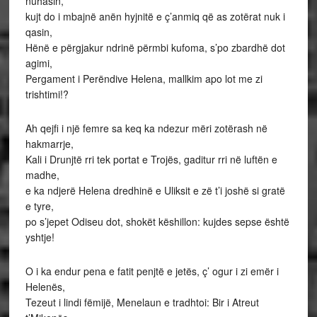
nuhasin,
kujt do i mbajnë anën hyjnitë e ç’anmiq që as zotërat nuk i
qasin,
Hënë e përgjakur ndrinë përmbi kufoma, s’po zbardhë dot
agimi,
Pergament i Perëndive Helena, mallkim apo lot me zi
trishtimi!?
Ah qejfi i një femre sa keq ka ndezur mëri zotërash në
hakmarrje,
Kali i Drunjtë rri tek portat e Trojës, gaditur rri në luftën e
madhe,
e ka ndjerë Helena dredhinë e Uliksit e zë t’i joshë si gratë
e tyre,
po s’jepet Odiseu dot, shokët këshillon: kujdes sepse është
yshtje!
O i ka endur pena e fatit penjtë e jetës, ç’ ogur i zi emër i
Helenës,
Tezeut i lindi fëmijë, Menelaun e tradhtoi: Bir i Atreut