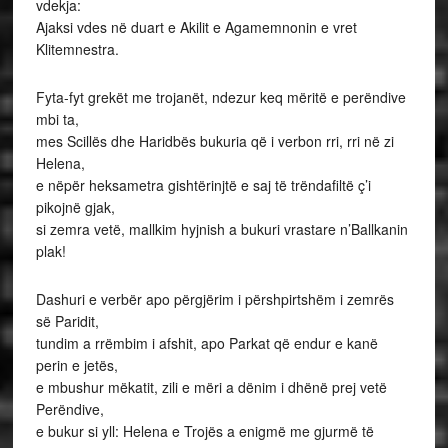
vdekja:
Ajaksi vdes në duart e Akilit e Agamemnonin e vret
Klitemnestra.
Fyta-fyt grekët me trojanët, ndezur keq mëritë e perëndive
mbi ta,
mes Scillës dhe Haridbës bukuria që i verbon rri, rri në zi
Helena,
e nëpër heksametra gishtërinjtë e saj të trëndafiltë ç’i
pikojnë gjak,
si zemra vetë, mallkim hyjnish a bukuri vrastare n’Ballkanin
plak!
Dashuri e verbër apo përgjërim i përshpirtshëm i zemrës
së Paridit,
tundim a rrëmbim i afshit, apo Parkat që endur e kanë
perin e jetës,
e mbushur mëkatit, zili e mëri a dënim i dhënë prej vetë
Perëndive,
e bukur si yll: Helena e Trojës a enigmë me gjurmë të