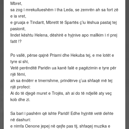
Mbret,
sa zog i mrekullueshëm i tha Leda, se zemrën ah sa fort zë
e ia vret,
e gruaja e Tindarit, Mbretit të Spartës ç’iu lëshua pastaj tej
pasionit,
lindet kështu Helena, dëshirë e hyjnive apo mallkim i ri prej
fatit !?
Po vallë, përse qajnë Priami dhe Hekuba tej, e me lotët e
tyre si shi,
Vetë perënditë Paridin ua kanë falë e pagëzimin e tyre për
një fëmi,
ah sa ëndërr e tmerrshme, prindërve ç’ua shfaqë më tej
një profeci:
Ai do të djegë muret e Trojës, ah ai do të ndjellë aty veç
kob dhe zi.
Sa bari i pashëm që ishte Paridi! Edhe hyjnitë vetë dehte
në dashuri:
e nimfa Oenone jepej në qejfe pas tij, shfaqej muzika e