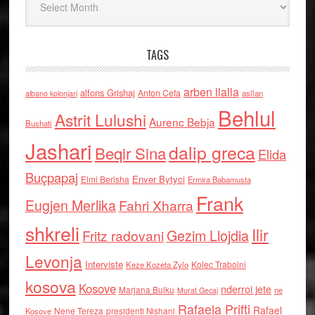
TAGS
arben llalla
alfons Grishaj
Anton Cefa
asllan
albano kolonjari
Behlul
Astrit Lulushi
Aurenc Bebja
Bushati
Jashari
dalip greca
Beqir Sina
Elida
Buçpapaj
Enver Bytyci
Elmi Berisha
Ermira Babamusta
Frank
Eugjen Merlika
Fahri Xharra
shkreli
Ilir
Gezim Llojdia
Fritz radovani
Levonja
Interviste
Kolec Traboini
Keze Kozeta Zylo
kosova
Kosove
nderroi jete
Marjana Bulku
ne
Murat Gecaj
Rafaela Prifti
Rafael
Nene Tereza
Kosove
presidenti Nishani