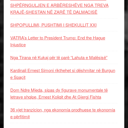
SHPËRNGULJEN E ARBËRESHËVE NGA TREVA
KRAJË-SHESTAN NË ZARË TË DALMACISË
SHPOPULLIMI, PUSHTIMI I SHEKULLIT XXI
VATRA’s Letter to President Trump: End the Hague
Injustice
Nga Tirana në Kukaj për të parë “Lahuta e Malësisë”
Kardinali Ernest Simoni rikthehet si dëshmitar në Burgun
e Spaçit
Dom Ndre Mjeda, sipas dy figurave monumentale të
letrave shqipe, Ernest Koliqit dhe At Gjergj Fishta
36 vjet tranzicion, nga ekonomia prodhuese te ekonomia
e përfitimit