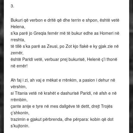
3.
Bukuri që verbon e dritë që dhe terrin e shpon, është vetë
Helena,
s’ka parë jo Greqia femër më të bukur edhe as Homeri në
rreshta,
të tillë s’ka parë as Zeusi, po Zot kjo flakë e ky gjak zie në
zemër,
është Paridi vetë, verbuar prej bukurisë, Helenë ç’i thonë
në emër!
Ah faj i zi, ah vaj e mëkat e rrënkim, a pasion i dehur në
vërshim,
si Titania vetë në krahët e dashurisë Paridi, në afsh e në
rrëmbim,
çante anije e tyre në mes dallgëve të detit, drejt Trojës
ç’shkonin,
trazimin e gjakut përbrenda, dhe përpara: kobin që dot
s’kujtonin.