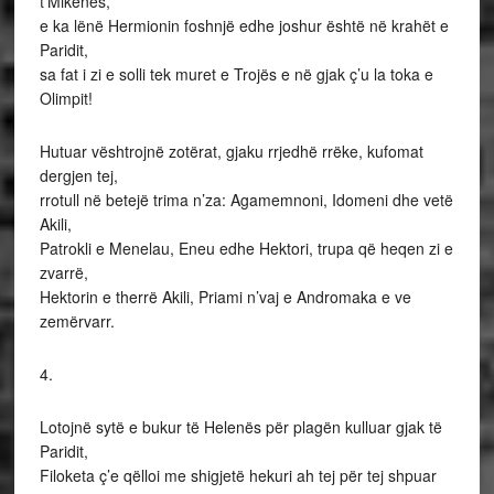
t’Mikenës,
e ka lënë Hermionin foshnjë edhe joshur është në krahët e
Paridit,
sa fat i zi e solli tek muret e Trojës e në gjak ç’u la toka e
Olimpit!
Hutuar vështrojnë zotërat, gjaku rrjedhë rrëke, kufomat
dergjen tej,
rrotull në betejë trima n’za: Agamemnoni, Idomeni dhe vetë
Akili,
Patrokli e Menelau, Eneu edhe Hektori, trupa që heqen zi e
zvarrë,
Hektorin e therrë Akili, Priami n’vaj e Andromaka e ve
zemërvarr.
4.
Lotojnë sytë e bukur të Helenës për plagën kulluar gjak të
Paridit,
Filoketa ç’e qëlloi me shigjetë hekuri ah tej për tej shpuar