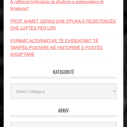
A ndihmon krijimtaria në zbulimin e potencialeve të
fshehura?
PROF. AHMET QERIQI DHE EPOKA E REZISTENCЁS
DHE LUFTЁS PЁR LIRI!
FORMAT ALTERNATIVE TË EVIDENTIMIT TË
TARIFËS POSTARE NË HISTORINË E POSTËS
SHQIPTARE
KATEGORITË
Kategoritë
ARKIV
Arkiv