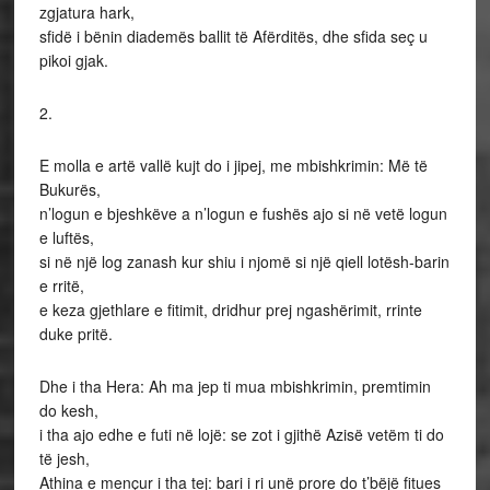
zgjatura hark,
sfidë i bënin diademës ballit të Afërditës, dhe sfida seç u
pikoi gjak.
2.
E molla e artë vallë kujt do i jipej, me mbishkrimin: Më të
Bukurës,
n’logun e bjeshkëve a n’logun e fushës ajo si në vetë logun
e luftës,
si në një log zanash kur shiu i njomë si një qiell lotësh-barin
e rritë,
e keza gjethlare e fitimit, dridhur prej ngashërimit, rrinte
duke pritë.
Dhe i tha Hera: Ah ma jep ti mua mbishkrimin, premtimin
do kesh,
i tha ajo edhe e futi në lojë: se zot i gjithë Azisë vetëm ti do
të jesh,
Athina e mençur i tha tej: bari i ri unë prore do t’bëjë fitues