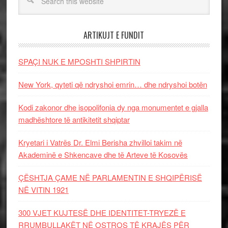
ARTIKUJT E FUNDIT
SPAÇI NUK E MPOSHTI SHPIRTIN
New York, qyteti që ndryshoi emrin… dhe ndryshoi botën
Kodi zakonor dhe isopolifonia dy nga monumentet e gjalla
madhështore të antikitetit shqiptar
Kryetari i Vatrës Dr. Elmi Berisha zhvilloi takim në
Akademinë e Shkencave dhe të Arteve të Kosovës
ÇËSHTJA ÇAME NË PARLAMENTIN E SHQIPËRISË
NË VITIN 1921
300 VJET KUJTESË DHE IDENTITET-TRYEZË E
RRUMBULLAKËT NË OSTROS TË KRAJËS PËR