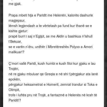
me gjak.
Prapa mbeti hija e Paridit me Helenën, kalorës dashurie
magjepsur,
lëmsh legjendash a te vërtetash pa fund kur thanë se e
kishte gjetur:
prapë burri i saj n’Egjipt, se me Akilin u bashkua n’Ishull
t’Bekuar,
se e varën n’dru, urdhër i Mbretëreshës Polyxo a Amori
mallkuar!?
Ç’mori vallë Paridi, kush humbi e kush fitoi kur gjaku e lau
Trojën,
në re gjaku mbuluar qe Greqia e në shi t’përgjakur ata lanë
epokën,
përgjakur heksametrat e Homerit, zemrat trandur si Toka e
Olimpit,
trofe i luftës pru në Trojë, a fantazmë e Helenës në krah të
Paridit!?