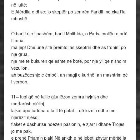
në luftë;
E Afërdita e di se: jo skeptër po zemrën Paridit me çka t’ia
mbushë.
O bari i ri e i pashëm, bari i Malit Ida, o Paris, mollën e artë
ti mua:
ma jep! Dhe unë s’të premtoj as skeptrin dhe as fronin, po
një grua,
një më të bukurën që është në botë, por një yll që n’shqim
vezullon,
ah buzëqeshje e ëmbël, ah magji e kurthë, ah mashtrim që
i verbon.
Ti – fuqi që në tallje gjunjëzon zemra hyjnish dhe
mortarësh njëlloj,
lajkat apo furtuna e fatit të pafat – që loznin edhe me
njerëzit njësoj,
flakët e dashurisë ndezën pasionin, e zjarr i dhanë Trojës
jo më pak,
e prenë Priamin plak! Në ankth e në lebeti zhytur mëritë la