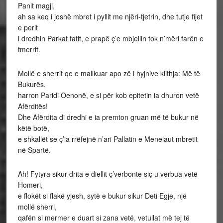
Panit magji,
ah sa keq i joshë mbret i pyllit me njëri-tjetrin, dhe tutje fijet
e perit
i dredhin Parkat fatit, e prapë ç’e mbjellin tok n’mëri farën e
tmerrit.
Mollë e sherrit qe e mallkuar apo zë i hyjnive klithja: Më të
Bukurës,
harron Paridi Oenonë, e si për kob epitetin ia dhuron vetë
Afërditës!
Dhe Afërdita di dredhi e ia premton gruan më të bukur në
këtë botë,
e shkallët se ç’ia rrëfejnë n’ari Pallatin e Menelaut mbretit
në Spartë.
Ah! Fytyra sikur drita e diellit ç’verbonte siç u verbua vetë
Homeri,
e flokët si flakë yjesh, sytë e bukur sikur Deti Egje, një
mollë sherri,
qafën si mermer e duart si zana vetë, vetullat më tej të