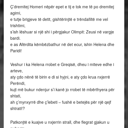
Ç’dremitej Homeri nëpër epet e tij e tok me të po dremitej
agimi,
e tutje brigjeve të detit, gishtërinjtë e trëndafiltë me vel
trishtimi,
s’ish lëshuar si një shi i përgjakur Olimpit: Zeusi në vargje
bardi.
e as Afërdita këmbëzbathur në det ecur, ishin Helena dhe
Paridi!
Veshur i ka Helena rrobet e Greqisë, dheu i miteve edhe i
arteve,
aty çdo nënë të birin e di si hyjni, e aty çdo krua nxjerrë
Perëndi,
kujt më bukur ndenjur s’i kanë jo rrobet të mbërthyera për
shtati,
ah ç’mynxyrrë dhe ç’lebeti – fushë e betejës për një qejf
shtrati!?
Patkonjtë e kuajve u nxjerrin strall, dhe flegrat gjakun u