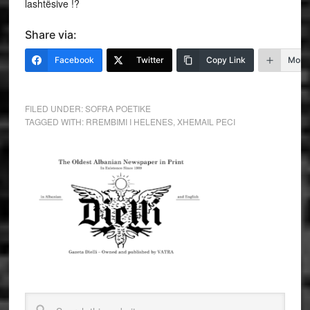
lashtësive !?
Share via:
Facebook
Twitter
Copy Link
More
FILED UNDER:
SOFRA POETIKE
TAGGED WITH:
RREMBIMI I HELENES
,
XHEMAIL PECI