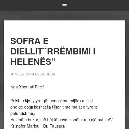
SOFRA E
DIELLIT”RRËMBIMI I
HELENËS”
JUNE 29, 2014
BY
DGRECA
Nga Xhemail Peci/
“A ishte kjo fytyra që fundosi me mijëra anije,/
dhe që dogji kështjella t’Ilionit me majat e tyre të
pafundshme,/
Helenë e bukur, më bëj të pavdekshëm: me një puthje!”/
Kristofer Marlou: ”Dr. Faustus/