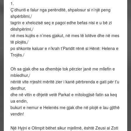
1.
Ç’dhunti e falur nga perënditë, shpalosur si n’një peng
shpërblimi,/
tagrin e xhelozisë seç e pagoi edhe befas nisi e u bë zi
dëshpërimi,/
në mes kujës e n’mes gjakut, në mes të lotëve dhe në mes
të plojës,/
po shkonte kaluar e n’krah t’Paridit rënë si Hënë: Helena e
Trojës./
Oh sa gjak dhe sa dhembje tok përzier janë me mllefin e
mbledhur,/
nëntë vite rrjesht mëritë zier i kanë përbrenda e gati për t’u
derdhur,
dhe në vitin e dhjetë vetë Parkat e mitologjisë fatin sa keq
ua endin,
bukuri e nemur e Helenës me gjak dhe në plojë e lau gjithë
vendin!
Një Hyjni e Olimpit bëhet sikur mjellmë, është Zeusi ai Zoti