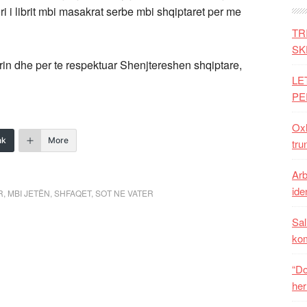
ri i librit mbi masakrat serbe mbi shqiptaret per me
TR
SK
in dhe per te respektuar Shenjtereshen shqiptare,
LE
PE
Oxh
nk
More
tru
Arb
iden
R
,
MBI JETËN
,
SHFAQET
,
SOT NE VATER
Sal
ko
“Do
her