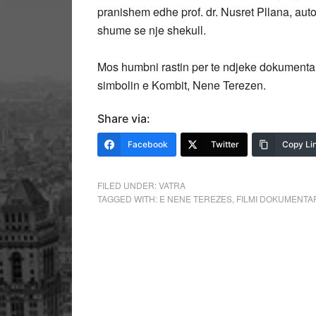
pranishem edhe prof. dr. Nusret Pllana, auto
shume se nje shekull.
Mos humbni rastin per te ndjeke dokumentar
simbolin e Kombit, Nene Terezen.
Share via:
Facebook
Twitter
Copy Li
FILED UNDER:
VATRA
TAGGED WITH:
E NENE TEREZES
,
FILMI DOKUMENTA