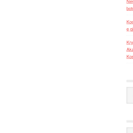
New
bot
Kod
e g
Kry
Aka
Ko
Kat
Ark