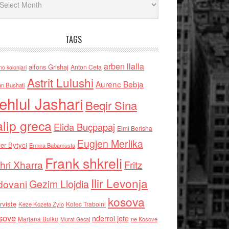
TAGS
arben llalla
alfons Grishaj
Anton Cefa
no kolonjari
Astrit Lulushi
Aurenc Bebja
an Bushati
ehlul Jashari
Beqir Sina
alip greca
Elida Buçpapaj
Elmi Berisha
Eugjen Merlika
er Bytyci
Ermira Babamusta
Frank shkreli
hri Xharra
Fritz
Ilir Levonja
Gezim Llojdia
dovani
kosova
rviste
Kolec Traboini
Keze Kozeta Zylo
sove
nderroi jete
Marjana Bulku
ne Kosove
Murat Gecaj