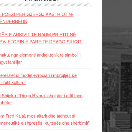
I POEZI PËR GJERGJ KASTRIOTIN-
ËNDERBEUN
TËR E ARKIVIT TE NAUM PRIFTIT NË
RVJETORIN E PARE TE DRAGO SILIQIT
aku, nga elementi arkitektonik te simboli i
ngut familjar
ëreshët si model evropian i mbrojtjes së
titetit kulturor
i Shijaku, “Diego Rivera” shqiptar i artit tonë
mbëtar
m Fred Kalaj, mes altarit dhe atdheut si
meneutikë e shpresës, kujtesës dhe shërbimit”