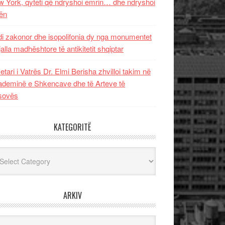
 York, qyteti që ndryshoi emrin… dhe ndryshoi
ën
i zakonor dhe isopolifonia dy nga monumentet
jalla madhështore të antikitetit shqiptar
etari i Vatrës Dr. Elmi Berisha zhvilloi takim në
deminë e Shkencave dhe të Arteve të
sovës
KATEGORITË
egoritë
ARKIV
iv