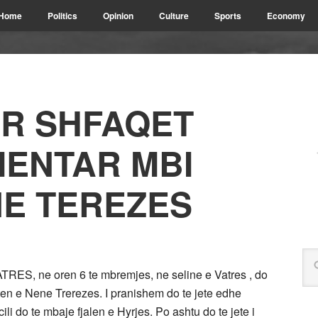
Home
Politics
Opinion
Culture
Sports
Economy
ER SHFAQET
MENTAR MBI
NE TEREZES
 VATRES, ne oren 6 te mbremjes, ne seline e Vatres , do
eten e Nene Trerezes. I pranishem do te jete edhe
ili do te mbaje fjalen e Hyrjes. Po ashtu do te jete i