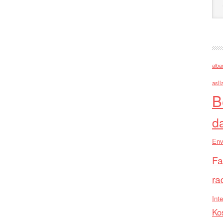
alba
asll
B
d
Env
Fa
ra
Inte
Ko