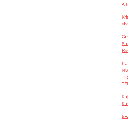
A 
Kri
shq
Gre
Shq
Riv
PU
NG
— 
TE
Kuj
Ko
SP