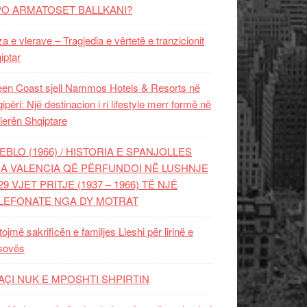
PO ARMATOSET BALLKANI?
za e vlerave – Tragjedia e vërtetë e tranzicionit
iptar
en Coast sjell Nammos Hotels & Resorts në
ipëri: Një destinacion i ri lifestyle merr formë në
ierën Shqiptare
EBLO (1966) / HISTORIA E SPANJOLLES
A VALENCIA QË PËRFUNDOI NË LUSHNJE
29 VJET PRITJE (1937 – 1966) TË NJË
LEFONATE NGA DY MOTRAT
tojmë sakrificën e familjes Lleshi për lirinë e
sovës
AÇI NUK E MPOSHTI SHPIRTIN