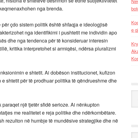
ë, historia e shteteve dëshmon se edhe subjektivitetet
New
se keqmenaxhohen nga brenda.
bot
Kod
 për çdo sistem politik është shfaqja e ideologjisë
e g
akterizohet nga identifikimi i pushtetit me individin apo
ës dhe nga tendenca për të konsideruar interesin
Kry
tillë, kritika interpretohet si armiqësi, ndërsa pluralizmi
Aka
Ko
nksionimin e shtetit. Ai dobëson institucionet, kufizon
 e shtetit për të prodhuar politika të qëndrueshme dhe
Kat
k paraqet një tjetër sfidë serioze. Ai nënkupton
tatjes me realitetet e reja politike dhe ndërkombëtare.
esh rezulton në humbje të mundësive strategjike dhe në
Ark