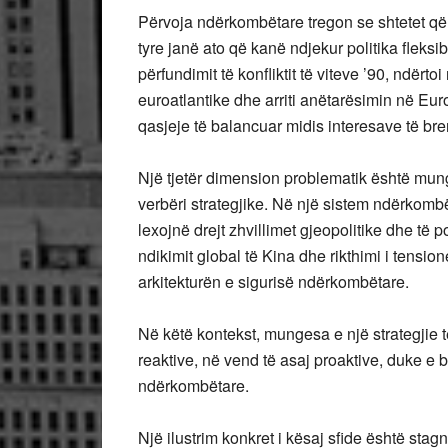
Përvoja ndërkombëtare tregon se shtetet që k
tyre janë ato që kanë ndjekur politika fleks
përfundimit të konfliktit të viteve ’90, ndërto
euroatlantike dhe arriti anëtarësimin në Eu
qasjeje të balancuar midis interesave të br
Një tjetër dimension problematik është mung
verbëri strategjike. Në një sistem ndërkombët
lexojnë drejt zhvillimet gjeopolitike dhe të 
ndikimit global të Kina dhe rikthimi i tensi
arkitekturën e sigurisë ndërkombëtare.
Në këtë kontekst, mungesa e një strategjie 
reaktive, në vend të asaj proaktive, duke e 
ndërkombëtare.
Një ilustrim konkret i kësaj sfide është sta