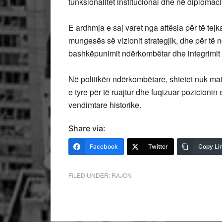
funksionalitet institucional dhe në diplomaci
E ardhmja e saj varet nga aftësia për të tejk
mungesës së vizionit strategjik, dhe për të ndë
bashkëpunimit ndërkombëtar dhe integrimit 
Në politikën ndërkombëtare, shtetet nuk mate
e tyre për të ruajtur dhe fuqizuar pozicionin
vendimtare historike.
Share via:
Facebook
Twitter
Copy Li
FILED UNDER:
RAJON