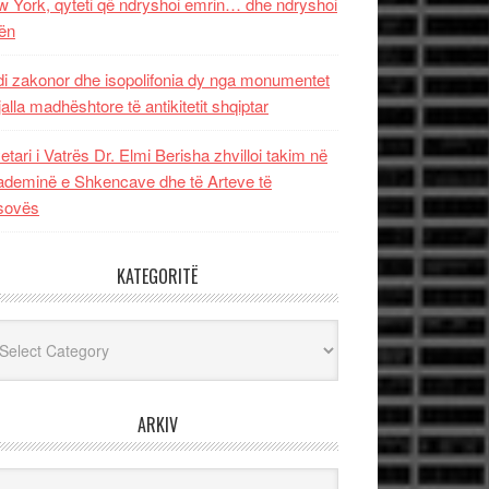
 York, qyteti që ndryshoi emrin… dhe ndryshoi
ën
i zakonor dhe isopolifonia dy nga monumentet
jalla madhështore të antikitetit shqiptar
etari i Vatrës Dr. Elmi Berisha zhvilloi takim në
deminë e Shkencave dhe të Arteve të
sovës
KATEGORITË
egoritë
ARKIV
iv