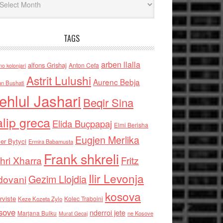
TAGS
arben llalla
alfons Grishaj
Anton Cefa
no kolonjari
Astrit Lulushi
Aurenc Bebja
an Bushati
ehlul Jashari
Beqir Sina
alip greca
Elida Buçpapaj
Elmi Berisha
Eugjen Merlika
er Bytyci
Ermira Babamusta
Frank shkreli
hri Xharra
Fritz
Ilir Levonja
Gezim Llojdia
dovani
kosova
rviste
Kolec Traboini
Keze Kozeta Zylo
sove
nderroi jete
Marjana Bulku
ne Kosove
Murat Gecaj