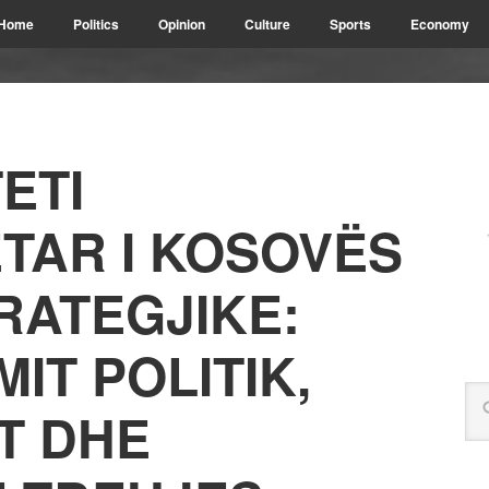
Home
Politics
Opinion
Culture
Sports
Economy
ETI
AR I KOSOVËS
RATEGJIKE:
IT POLITIK,
T DHE