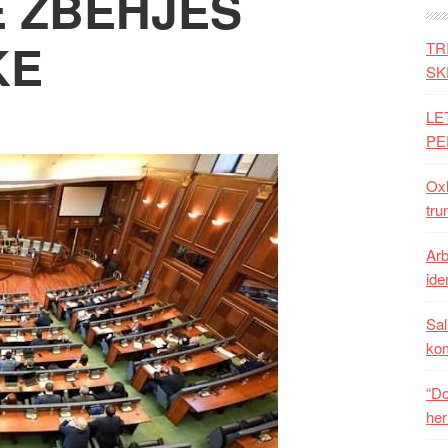
Ë ZBEHJES
KE
TR
SK
LE
PE
Oxh
tru
Arb
iden
Sal
ko
“Do
her