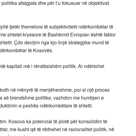
r politika afatgjata dhe për t’u fokusuar në objektivat
yllë tjetër themelore të subjektivitetit ndërkombëtar të
me shtetet kryesore të Bashkimit Evropian është faktor
htetit. Çdo devijim nga kjo linjë strategjike mund të
 ndërkombëtar të Kosovës.
 kapitali më i rëndësishëm politik. Ai ndërtohet
ndodh në mënyrë të menjëhershme, por si një proces
ës së brendshme politike, vazhdon me humbjen e
duktimin e peshës ndërkombëtare të shtetit.
ëm. Kosova ka potencial të plotë për konsolidim të
ar, me kusht që të rikthehet në racionalitet politik, në