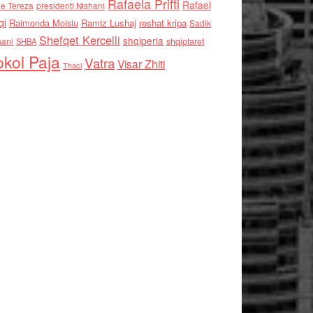
Rafaela Prifti
Rafael
e Tereza
presidenti Nishani
qi
Raimonda Moisiu
Ramiz Lushaj
reshat kripa
Sadik
Shefqet Kercelli
shqiperia
hani
shqiptaret
SHBA
kol Paja
Vatra
Visar Zhiti
Thaci