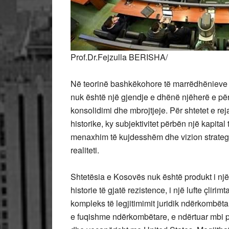
Prof.Dr.Fejzulla BERISHA/
Në teorinë bashkëkohore të marrëdhënieve nd
nuk është një gjendje e dhënë njëherë e pë
konsolidimi dhe mbrojtjeje. Për shtetet e r
historike, ky subjektivitet përbën një kapital 
menaxhim të kujdesshëm dhe vizion strategji
realiteti.
Shtetësia e Kosovës nuk është produkt i një 
historie të gjatë rezistence, i një lufte çlir
kompleks të legjitimimit juridik ndërkombëta
e fuqishme ndërkombëtare, e ndërtuar mbi 