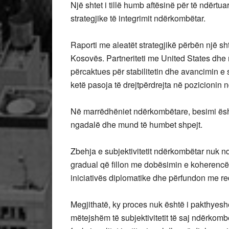
Një shtet i tillë humb aftësinë për të ndërtua
strategjike të integrimit ndërkombëtar.
Raporti me aleatët strategjikë përbën një sht
Kosovës. Partneriteti me United States dhe 
përcaktues për stabilitetin dhe avancimin e s
ketë pasoja të drejtpërdrejta në pozicionin
Në marrëdhëniet ndërkombëtare, besimi është
ngadalë dhe mund të humbet shpejt.
Zbehja e subjektivitetit ndërkombëtar nuk 
gradual që fillon me dobësimin e koherenc
iniciativës diplomatike dhe përfundon me re
Megjithatë, ky proces nuk është i pakthyesh
mëtejshëm të subjektivitetit të saj ndërkombët