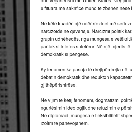
dhe veçanërisht me United States. Megjithat
e fituara me sakrificë mund të zbehen në
Në këtë kuadër, një ndër rreziqet më serioze
narcizoide në qeverisje. Narcizmi politik kar
grupin udhëheqës, nga mungesa e vetëkritik
partiak si interes shtetëror. Në një mjedis të 
demokratik si pengesë.
Ky fenomen ka pasoja të drejtpërdrejta në fu
debatin demokratik dhe redukton kapacitetin
gjithëpërfshirëse.
Në vijim të këtij fenomeni, dogmatizmi politi
ngurtësimin ideologjik dhe refuzimin e përsh
Në diplomaci, mungesa e fleksibilitetit shp
izolim të panevojshëm.