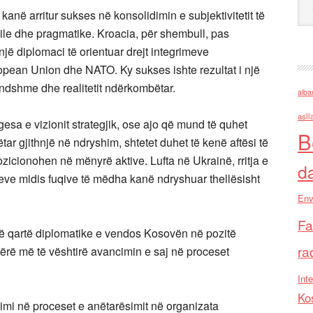
anë arritur sukses në konsolidimin e subjektivitetit të
ibile dhe pragmatike. Kroacia, për shembull, pas
i një diplomaci të orientuar drejt integrimeve
ropean Union dhe NATO. Ky sukses ishte rezultat i një
endshme dhe realitetit ndërkombëtar.
alba
asll
esa e vizionit strategjik, ose ajo që mund të quhet
B
ar gjithnjë në ndryshim, shtetet duhet të kenë aftësi të
pozicionohen në mënyrë aktive. Lufta në Ukrainë, rritja e
d
oneve midis fuqive të mëdha kanë ndryshuar thellësisht
Env
Fa
të qartë diplomatike e vendos Kosovën në pozitë
ra
bërë më të vështirë avancimin e saj në proceset
Inte
Ko
gnimi në proceset e anëtarësimit në organizata