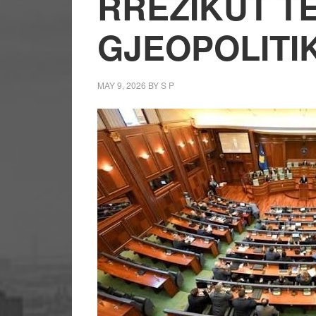
RREZIKUT T
GJEOPOLITI
MAY 9, 2026
BY
S P