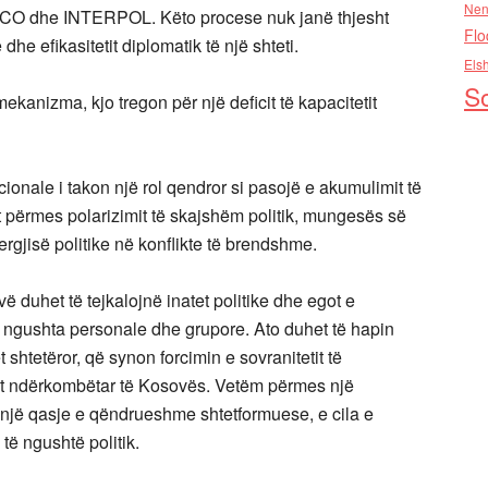
Nen
SCO dhe INTERPOL. Këto procese nuk janë thjesht
Flo
 dhe efikasitetit diplomatik të një shteti.
Els
So
mekanizma, kjo tregon për një deficit të kapacitetit
cionale i takon një rol qendror si pasojë e akumulimit të
përmes polarizimit të skajshëm politik, mungesës së
rgjisë politike në konflikte të brendshme.
ë duhet të tejkalojnë inatet politike dhe egot e
t e ngushta personale dhe grupore. Ato duhet të hapin
t shtetëror, që synon forcimin e sovranitetit të
tit ndërkombëtar të Kosovës. Vetëm përmes një
t një qasje e qëndrueshme shtetformuese, e cila e
të ngushtë politik.