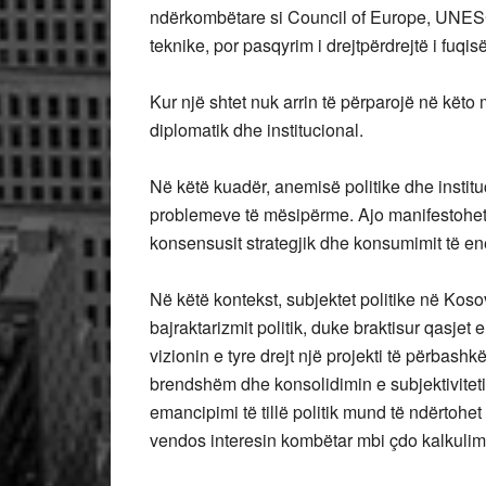
ndërkombëtare si Council of Europe, UNE
teknike, por pasqyrim i drejtpërdrejtë i fuqisë
Kur një shtet nuk arrin të përparojë në këto 
diplomatik dhe institucional.
Në këtë kuadër, anemisë politike dhe institu
problemeve të mësipërme. Ajo manifestohet 
konsensusit strategjik dhe konsumimit të ene
Në këtë kontekst, subjektet politike në Kosov
bajraktarizmit politik, duke braktisur qasje
vizionin e tyre drejt një projekti të përbashkë
brendshëm dhe konsolidimin e subjektivite
emancipimi të tillë politik mund të ndërtohe
vendos interesin kombëtar mbi çdo kalkulim 