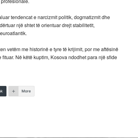
 profesionale.
aluar tendencat e narcizmit politik, dogmatizmit dhe
rtuar një shtet të orientuar drejt stabilitetit,
euroatlantik.
n vetëm me historinë e tyre të krijimit, por me aftësinë
 e fituar. Në këtë kuptim, Kosova ndodhet para një sfide
nk
More