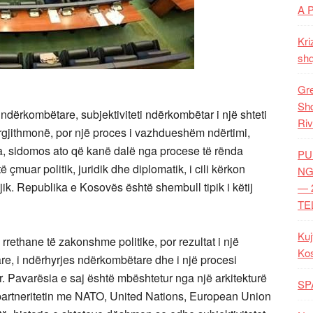
A 
Kri
shq
Gre
Shq
ërkombëtare, subjektiviteti ndërkombëtar i një shteti
Riv
rgjithmonë, por një proces i vazhdueshëm ndërtimi,
eja, sidomos ato që kanë dalë nga procese të rënda
PU
të çmuar politik, juridik dhe diplomatik, i cili kërkon
NG
k. Republika e Kosovës është shembull tipik i këtij
— 
TE
Kuj
rrethane të zakonshme politike, por rezultat i një
Ko
imtare, i ndërhyrjes ndërkombëtare dhe i një procesi
r. Pavarësia e saj është mbështetur nga një arkitekturë
SP
partneritetin me NATO, United Nations, European Union