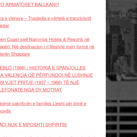
PO ARMATOSET BALLKANI?
za e vlerave – Tragjedia e vërtetë e tranzicionit
iptar
en Coast sjell Nammos Hotels & Resorts në
ipëri: Një destinacion i ri lifestyle merr formë në
ierën Shqiptare
EBLO (1966) / HISTORIA E SPANJOLLES
A VALENCIA QË PËRFUNDOI NË LUSHNJE
29 VJET PRITJE (1937 – 1966) TË NJË
LEFONATE NGA DY MOTRAT
tojmë sakrificën e familjes Lleshi për lirinë e
sovës
AÇI NUK E MPOSHTI SHPIRTIN