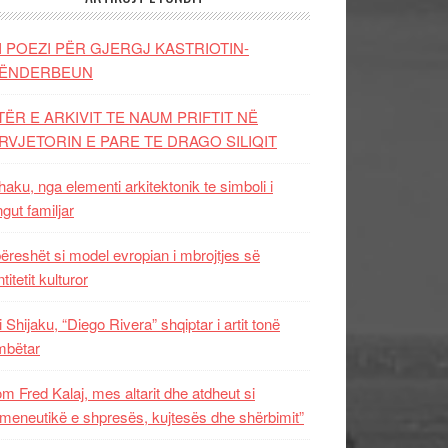
I POEZI PËR GJERGJ KASTRIOTIN-
ËNDERBEUN
TËR E ARKIVIT TE NAUM PRIFTIT NË
RVJETORIN E PARE TE DRAGO SILIQIT
aku, nga elementi arkitektonik te simboli i
ngut familjar
ëreshët si model evropian i mbrojtjes së
titetit kulturor
i Shijaku, “Diego Rivera” shqiptar i artit tonë
mbëtar
m Fred Kalaj, mes altarit dhe atdheut si
meneutikë e shpresës, kujtesës dhe shërbimit”