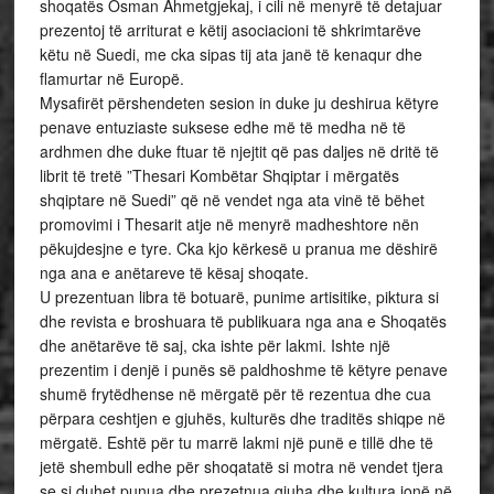
shoqatës Osman Ahmetgjekaj, i cili në menyrë të detajuar
prezentoj të arriturat e këtij asociacioni të shkrimtarëve
këtu në Suedi, me cka sipas tij ata janë të kenaqur dhe
flamurtar në Europë.
Mysafirët përshendeten sesion in duke ju deshirua këtyre
penave entuziaste suksese edhe më të medha në të
ardhmen dhe duke ftuar të njejtit që pas daljes në dritë të
librit të tretë ”Thesari Kombëtar Shqiptar i mërgatës
shqiptare në Suedi” që në vendet nga ata vinë të bëhet
promovimi i Thesarit atje në menyrë madheshtore nën
pëkujdesjne e tyre. Cka kjo kërkesë u pranua me dëshirë
nga ana e anëtareve të kësaj shoqate.
U prezentuan libra të botuarë, punime artisitike, piktura si
dhe revista e broshuara të publikuara nga ana e Shoqatës
dhe anëtarëve të saj, cka ishte për lakmi. Ishte një
prezentim i denjë i punës së paldhoshme të këtyre penave
shumë frytëdhense në mërgatë për të rezentua dhe cua
përpara ceshtjen e gjuhës, kulturës dhe traditës shiqpe në
mërgatë. Eshtë për tu marrë lakmi një punë e tillë dhe të
jetë shembull edhe për shoqatatë si motra në vendet tjera
se si duhet punua dhe prezetnua gjuha dhe kultura jonë në