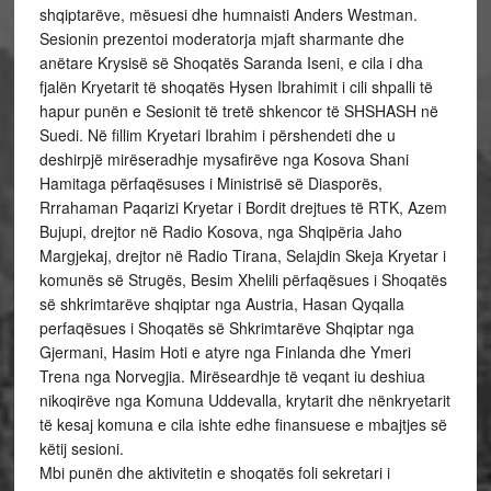
shqiptarëve, mësuesi dhe humnaisti Anders Westman.
Sesionin prezentoi moderatorja mjaft sharmante dhe
anëtare Krysisë së Shoqatës Saranda Iseni, e cila i dha
fjalën Kryetarit të shoqatës Hysen Ibrahimit i cili shpalli të
hapur punën e Sesionit të tretë shkencor të SHSHASH në
Suedi. Në fillim Kryetari Ibrahim i përshendeti dhe u
deshirpjë mirëseradhje mysafirëve nga Kosova Shani
Hamitaga përfaqësuses i Ministrisë së Diasporës,
Rrrahaman Paqarizi Kryetar i Bordit drejtues të RTK, Azem
Bujupi, drejtor në Radio Kosova, nga Shqipëria Jaho
Margjekaj, drejtor në Radio Tirana, Selajdin Skeja Kryetar i
komunës së Strugës, Besim Xhelili përfaqësues i Shoqatës
së shkrimtarëve shqiptar nga Austria, Hasan Qyqalla
perfaqësues i Shoqatës së Shkrimtarëve Shqiptar nga
Gjermani, Hasim Hoti e atyre nga Finlanda dhe Ymeri
Trena nga Norvegjia. Mirëseardhje të veqant iu deshiua
nikoqirëve nga Komuna Uddevalla, krytarit dhe nënkryetarit
të kesaj komuna e cila ishte edhe finansuese e mbajtjes së
këtij sesioni.
Mbi punën dhe aktivitetin e shoqatës foli sekretari i