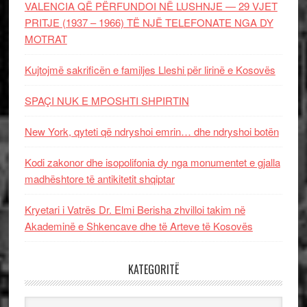
VALENCIA QË PËRFUNDOI NË LUSHNJE — 29 VJET
PRITJE (1937 – 1966) TË NJË TELEFONATE NGA DY
MOTRAT
Kujtojmë sakrificën e familjes Lleshi për lirinë e Kosovës
SPAÇI NUK E MPOSHTI SHPIRTIN
New York, qyteti që ndryshoi emrin… dhe ndryshoi botën
Kodi zakonor dhe isopolifonia dy nga monumentet e gjalla
madhështore të antikitetit shqiptar
Kryetari i Vatrës Dr. Elmi Berisha zhvilloi takim në
Akademinë e Shkencave dhe të Arteve të Kosovës
KATEGORITË
Kategoritë