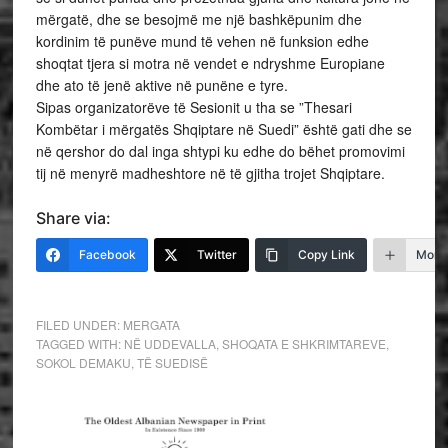
mërgatë, dhe se besojmë me një bashkëpunim dhe
kordinim të punëve mund të vehen në funksion edhe
shoqtat tjera si motra në vendet e ndryshme Europiane
dhe ato të jenë aktive në punëne e tyre.
Sipas organizatorëve të Sesionit u tha se ”Thesari
Kombëtar i mërgatës Shqiptare në Suedi” është gati dhe se
në qershor do dal inga shtypi ku edhe do bëhet promovimi
tij në menyrë madheshtore në të gjitha trojet Shqiptare.
Share via:
Facebook
Twitter
Copy Link
More
FILED UNDER:
MERGATA
TAGGED WITH:
NË UDDEVALLA
,
SHOQATA E SHKRIMTAREVE
,
SOKOL DEMAKU
,
TË SUEDISË