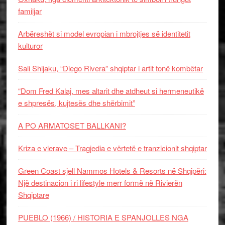
familjar
Arbëreshët si model evropian i mbrojtjes së identitetit
kulturor
Sali Shijaku, “Diego Rivera” shqiptar i artit tonë kombëtar
“Dom Fred Kalaj, mes altarit dhe atdheut si hermeneutikë
e shpresës, kujtesës dhe shërbimit”
A PO ARMATOSET BALLKANI?
Kriza e vlerave – Tragjedia e vërtetë e tranzicionit shqiptar
Green Coast sjell Nammos Hotels & Resorts në Shqipëri:
Një destinacion i ri lifestyle merr formë në Rivierën
Shqiptare
PUEBLO (1966) / HISTORIA E SPANJOLLES NGA