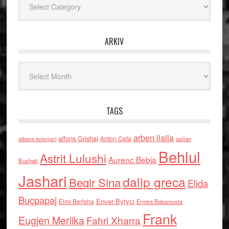
ARKIV
Arkiv
TAGS
arben llalla
alfons Grishaj
Anton Cefa
asllan
albano kolonjari
Behlul
Astrit Lulushi
Aurenc Bebja
Bushati
Jashari
dalip greca
Beqir Sina
Elida
Buçpapaj
Enver Bytyci
Elmi Berisha
Ermira Babamusta
Frank
Eugjen Merlika
Fahri Xharra