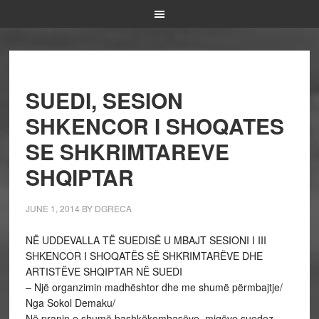
SUEDI, SESION
SHKENCOR I SHOQATES
SE SHKRIMTAREVE
SHQIPTAR
JUNE 1, 2014
BY
DGRECA
NË UDDEVALLA TË SUEDISË U MBAJT SESIONI I III
SHKENCOR I SHOQATËS SË SHKRIMTARËVE DHE
ARTISTËVE SHQIPTAR NË SUEDI
– Një organzimin madhështor dhe me shumë përmbajtje/
Nga Sokol Demaku/
Në pranin e shumë bashkëkombasëve, miqëve suedez,