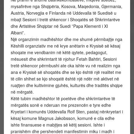
mysafirëve nga Shqipëria, Kosova, Maqedonia, Gjermania,
Austria, Norvegjia e Finlanda në Uddevalla të Suedisë u
mbajt Sesioni i tretë shkencor i Shoqatës së Shkrimtarëve
dhe Artistëve Shqiptar në Suedi ”Papa Klementi i XI
Albani”.
Një organzimin madhështor dhe me shumë përmbajtje nga
Këshilli organziativ me në krye anëtarin e Krysisë së kësaj
shoqate me vendbanim në këtë qytete, pedagogut,
mësuesit dhe shkrimtarit të njohur Fetah Bahtiri, Sesioni
tretë shkencor përmbushi ate cka ishte vu në realizim nga
ana e Krysisë së shoqatës dhe se kjo është një realitet me
të cilin shihet se kjo shoqatë është një ndër më aktivet në
ruajtjen dhe kultivimine gjuhës, kulturës dhe traditës shqipe
në mërgatë.
Këtë tubim madhështor të poetëve dhe shkrimtarëve të
mërgatës sonë e nderuan me prezencën e tyre edhe
Kryetari i komunës Uddevalla Rolf Sten, pastaj nënkryetari i
kësaj komune Magnus Jakobsson, komunë e cila edhe
ishte finansuese e mabjtjes së këtij sesioni. Ishte i
pranishëm dhe pershendeti manifestimin miku i madh i