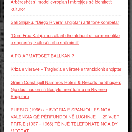
Arbëreshët si model evropian i mbrojtjes së identitetit
kulturor
Sali Shijaku, “Diego Rivera” shqiptar i artit tonë kombëtar
“Dom Fred Kalaj, mes altarit dhe atdheut si hermeneutikë
e shpresës, kujtesës dhe shërbimit”
A PO ARMATOSET BALLKANI?
Kriza e vlerave – Tragjedia e vërtetë e tranzicionit shqiptar
Green Coast sjell Nammos Hotels & Resorts në Shqipëri:
Një destinacion i ri lifestyle merr formë në Rivierën
Shqiptare
PUEBLO (1966) / HISTORIA E SPANJOLLES NGA
VALENCIA QË PËRFUNDOI NË LUSHNJE — 29 VJET
PRITJE (1937 – 1966) TË NJË TELEFONATE NGA DY
MOTRAT