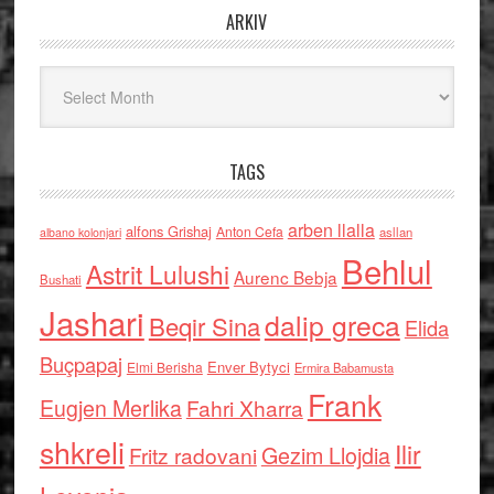
ARKIV
Arkiv
TAGS
arben llalla
alfons Grishaj
Anton Cefa
asllan
albano kolonjari
Behlul
Astrit Lulushi
Aurenc Bebja
Bushati
Jashari
dalip greca
Beqir Sina
Elida
Buçpapaj
Enver Bytyci
Elmi Berisha
Ermira Babamusta
Frank
Eugjen Merlika
Fahri Xharra
shkreli
Ilir
Gezim Llojdia
Fritz radovani