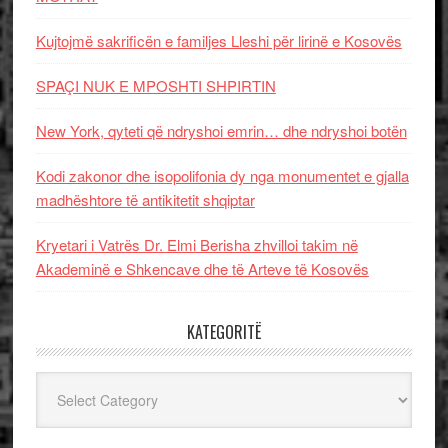
Kujtojmë sakrificën e familjes Lleshi për lirinë e Kosovës
SPAÇI NUK E MPOSHTI SHPIRTIN
New York, qyteti që ndryshoi emrin… dhe ndryshoi botën
Kodi zakonor dhe isopolifonia dy nga monumentet e gjalla
madhështore të antikitetit shqiptar
Kryetari i Vatrës Dr. Elmi Berisha zhvilloi takim në
Akademinë e Shkencave dhe të Arteve të Kosovës
KATEGORITË
Kategoritë