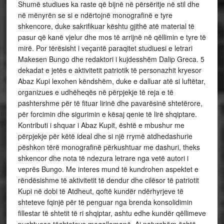
Shumë studiues ka raste që bijnë në përsëritje në stil dhe
në mënyrën se si e ndërtojnë monografinë e tyre
shkencore, duke sakrifikuar kështu gjithë atë material të
pasur që kanë vjelur dhe mos të arrijnë në qëllimin e tyre të
mirë. Por tërësisht i veçantë paraqitet studiuesi e letrari
Makesen Bungo dhe redaktori i kujdesshëm Dalip Greca. 5
dekadat e jetës e aktivitetit patriotik të personazhit kryesor
Abaz Kupi lexohen këndshëm, duke e dalluar atë si luftëtar,
organizues e udhëheqës në përpjekje të reja e të
pashtershme për të fituar lirinë dhe pavarësinë shtetërore,
për forcimin dhe sigurimin e kësaj qenie të lirë shqiptare.
Kontributi i shquar i Abaz Kupit, është e mbushur me
përpjekje për këtë ideal dhe si një rrymë atdhedashurie
pëshkon tërë monografinë përkushtuar me dashuri, theks
shkencor dhe nota të ndezura letrare nga vetë autori i
veprës Bungo. Me interes mund të kundrohen aspektet e
rëndësishme të aktivitetit të dendur dhe cilësor të patriotit
Kupi në dobi të Atdheut, qoftë kundër ndërhyrjeve të
shteteve fqinjë për të penguar nga brenda konsolidimin
fillestar të shtetit të ri shqiptar, ashtu edhe kundër qëllimeve