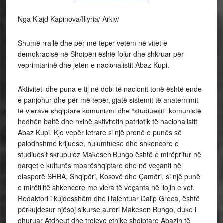
Nga Klajd Kapinova/Illyria/ Arkiv/
Shumë rrallë dhe për më tepër vetëm në vitet e
demokracisë në Shqipëri është folur dhe shkruar për
veprimtarinë dhe jetën e nacionalistit Abaz Kupi.
Aktiviteti dhe puna e tij në dobi të nacionit tonë është ende
e panjohur dhe për më tepër, gjatë sistemit të anatemimit
të vlerave shqiptare komunizmi dhe “studiuesit” komunistë
hodhën baltë dhe nxinë aktivitetin patriotik të nacionalistit
Abaz Kupi. Kjo vepër letrare si një pronë e punës së
palodhshme krijuese, hulumtuese dhe shkencore e
studiuesit skrupuloz Makesen Bungo është e mirëpritur në
qarqet e kulturës mbarëshqiptare dhe në veçanti në
diasporë SHBA, Shqipëri, Kosovë dhe Çamëri, si një punë
e mirëfilltë shkencore me vlera të veçanta në llojin e vet.
Redaktori i kujdesshëm dhe i talentuar Dalip Greca, është
përkujdesur njësoj sikurse autori Makesen Bungo, duke i
dhuruar Atdheut dhe trojeve etnike shqiptare Abazin të