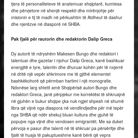
tjera të personaliteteve të anatemuar shqiptarë, kumtesa
dhe përvjetore në shenjë respekti dhe mirënjohje për
misionin e tij të madh në përkushtim të Atdheut të dashur
dhe njerëzve në diasporë në SHBA.
Pak fjalë për rautorin dhe redaktorin Dalip Greca
Dy autorë të ndryshëm Makesen Bungo dhe redaktori i
talentuar dhe gazetar i njohur Dalip Greca, kanë bashkuar
energjitë e tyre, talentin dhe dhuruar kohën për të nxjerrë
në dritë një vepër shkrimore me të gjithë elementet
bashkëkohorë që përmban hartimi i një monografie.
Ndonëse larg shtetit amë Shqipërisë autori Bungo dhe
redaktori Greca, janë përpjekur me korrektësi të shkruajnë
në gjuhën e bukur shqipe çka nuk ngjet shpesh në shumë
libra që vijnë nga diaspora në vendlindjedhe për më tepër
nga SHBA që ndër shekuj bluan kultura dhe gjuhë të
popujve nga vijnë dhe vendosen emigrantët. Me sa duket
përvoja e pasur dhe talenti në të shkruar pa përsëritje dhe
fjalë të huaja të pakuptueshme kanë bërë që vepra