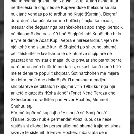
ditë të nxehtë gushti, më 6 gusht 1892. Autori është futur
në thellësia të origjinës së Kupëve duke theksuar se ata
nuk janë vendas po të ardhur në Krujë (Kurbini). Biografi
dora-dorës ka pëshkruar me hollësi gjithçka ka lexuar,
mësuar dhe dëgjuar nga bashkëkohësit apo shtypi periodik
në diasporë dhe pas 1991 në Shqipëri mbi Kupët dhe birin
e tyre të denjë Abaz Kupi. Vepra e mirëseardhur, vjen në
një kohë dhe situatë kur në Shqipëri po shkruhet shumë
për “historitë” e lavdishme të diktatorëve shqiptarë në
gazetat dhe revistat e majta, duke privuar shqiptarët për të
parë edhe anën tjetër të medaljes, sekush kanë qenë bijtë
më të denjë të popullit shqiptar. Sot harxhohen me mijëra
ton letra, bojë dhe dollarë për t’i mbushur mendjen
shqiptarëve se diktatori (kujtojmë vitin 1998 kur nga një
anketë e gazetës “Koha Jonë” (Tyne) Nënë Tereza dhe
Skënderbeu u radhitën pas Enver Hoxhës, Mehmet
Shehut, etj.
Për më tepër në kapitujt e “Historisë së Shqipërisë”,
(Tiranë, 2002) nuk e përmendet Abaz Kupi, ose nëse
rastësisht citohet ky personalitet më shumë trajtohet sipas
syzeve të sistemit të Enver Hoxhës, mbasi ata që e