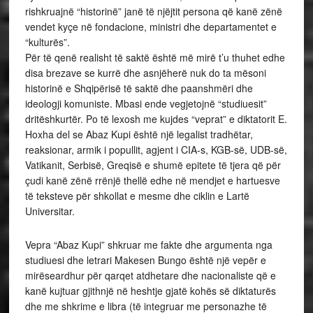
rishkruajnë “historinë” janë të njëjtit persona që kanë zënë
vendet kyçe në fondacione, ministri dhe departamentet e
“kulturës”.
Për të qenë realisht të saktë është më mirë t’u thuhet edhe
disa brezave se kurrë dhe asnjëherë nuk do ta mësoni
historinë e Shqipërisë të saktë dhe paanshmëri dhe
ideologji komuniste. Mbasi ende vegjetojnë “studiuesit”
dritëshkurtër. Po të lexosh me kujdes “veprat” e diktatorit E.
Hoxha del se Abaz Kupi është një legalist tradhëtar,
reaksionar, armik i popullit, agjent i CIA-s, KGB-së, UDB-së,
Vatikanit, Serbisë, Greqisë e shumë epitete të tjera që për
çudi kanë zënë rrënjë thellë edhe në mendjet e hartuesve
të teksteve për shkollat e mesme dhe ciklin e Lartë
Universitar.
Vepra “Abaz Kupi” shkruar me fakte dhe argumenta nga
studiuesi dhe letrari Makesen Bungo është një vepër e
mirëseardhur për qarqet atdhetare dhe nacionaliste që e
kanë kujtuar gjithnjë në heshtje gjatë kohës së diktaturës
dhe me shkrime e libra (të integruar me personazhe të