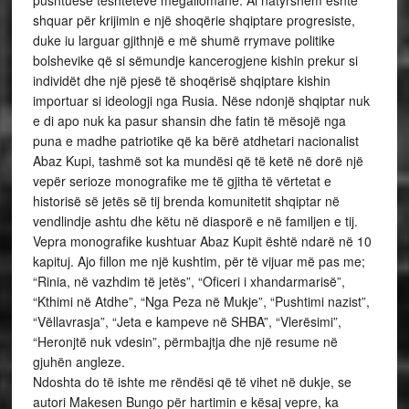
pushtuese tështeteve megallomanë. Ai natyrshëm është
shquar për krijimin e një shoqërie shqiptare progresiste,
duke iu larguar gjithnjë e më shumë rrymave politike
bolshevike që si sëmundje kancerogjene kishin prekur si
individët dhe një pjesë të shoqërisë shqiptare kishin
importuar si ideologji nga Rusia. Nëse ndonjë shqiptar nuk
e di apo nuk ka pasur shansin dhe fatin të mësojë nga
puna e madhe patriotike që ka bërë atdhetari nacionalist
Abaz Kupi, tashmë sot ka mundësi që të ketë në dorë një
vepër serioze monografike me të gjitha të vërtetat e
historisë së jetës së tij brenda komunitetit shqiptar në
vendlindje ashtu dhe këtu në diasporë e në familjen e tij.
Vepra monografike kushtuar Abaz Kupit është ndarë në 10
kapituj. Ajo fillon me një kushtim, për të vijuar më pas me;
“Rinia, në vazhdim të jetës”, “Oficeri i xhandarmarisë”,
“Kthimi në Atdhe”, “Nga Peza në Mukje”, “Pushtimi nazist”,
“Vëllavrasja”, “Jeta e kampeve në SHBA”, “Vlerësimi”,
“Heronjtë nuk vdesin”, përmbajtja dhe një resume në
gjuhën angleze.
Ndoshta do të ishte me rëndësi që të vihet në dukje, se
autori Makesen Bungo për hartimin e kësaj vepre, ka