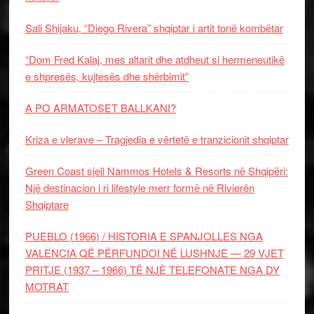
Sali Shijaku, “Diego Rivera” shqiptar i artit tonë kombëtar
“Dom Fred Kalaj, mes altarit dhe atdheut si hermeneutikë
e shpresës, kujtesës dhe shërbimit”
A PO ARMATOSET BALLKANI?
Kriza e vlerave – Tragjedia e vërtetë e tranzicionit shqiptar
Green Coast sjell Nammos Hotels & Resorts në Shqipëri:
Një destinacion i ri lifestyle merr formë në Rivierën
Shqiptare
PUEBLO (1966) / HISTORIA E SPANJOLLES NGA
VALENCIA QË PËRFUNDOI NË LUSHNJE — 29 VJET
PRITJE (1937 – 1966) TË NJË TELEFONATE NGA DY
MOTRAT