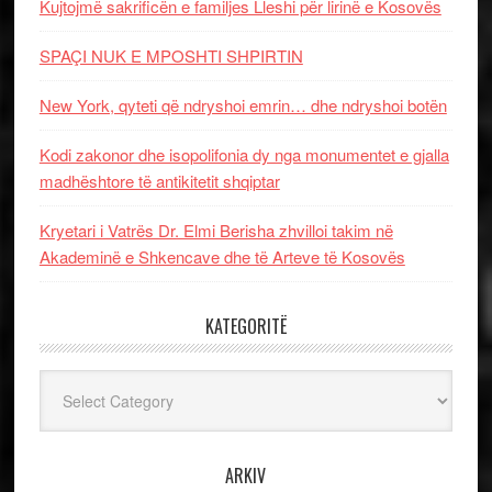
Kujtojmë sakrificën e familjes Lleshi për lirinë e Kosovës
SPAÇI NUK E MPOSHTI SHPIRTIN
New York, qyteti që ndryshoi emrin… dhe ndryshoi botën
Kodi zakonor dhe isopolifonia dy nga monumentet e gjalla
madhështore të antikitetit shqiptar
Kryetari i Vatrës Dr. Elmi Berisha zhvilloi takim në
Akademinë e Shkencave dhe të Arteve të Kosovës
KATEGORITË
Kategoritë
ARKIV