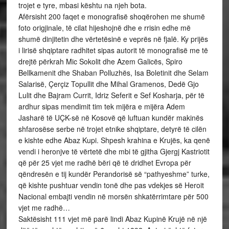
trojet e tyre, mbasi kështu na njeh bota.
Afërsisht 200 faqet e monografisë shoqërohen me shumë
foto origjinale, të cilat hijeshojnë dhe e rrisin edhe më
shumë dinjitetin dhe vërtetësinë e veprës në fjalë. Ky prijës
i lirisë shqiptare radhitet sipas autorit të monografisë me të
drejtë përkrah Mic Sokolit dhe Azem Galicës, Spiro
Bellkamenit dhe Shaban Polluzhës, Isa Boletinit dhe Selam
Salarisë, Çerçiz Topullit dhe Mihal Gramenos, Dedë Gjo
Lulit dhe Bajram Currit, Idriz Seferit e Sef Kosharja, për të
ardhur sipas mendimit tim tek mijëra e mijëra Adem
Jasharë të UÇK-së në Kosovë që luftuan kundër makinës
shfarosëse serbe në trojet etnike shqiptare, detyrë të cilën
e kishte edhe Abaz Kupi. Shpesh krahina e Krujës, ka qenë
vendi i heronjve të vërtetë dhe mbi të gjitha Gjergj Kastriotit
që për 25 vjet me radhë bëri që të dridhet Evropa për
qëndresën e tij kundër Perandorisë së “pathyeshme” turke,
që kishte pushtuar vendin tonë dhe pas vdekjes së Heroit
Nacional embajti vendin në morsën shkatërrimtare për 500
vjet me radhë…
Saktësisht 111 vjet më parë lindi Abaz Kupinë Krujë në një