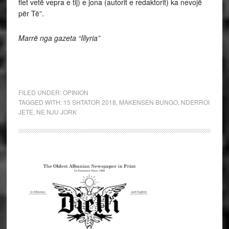
flet vetë vepra e tij) e jona (autorit e redaktorit) ka nevojë
për Të”.
Marrë nga gazeta “Illyria”
FILED UNDER:
OPINION
TAGGED WITH:
15 SHTATOR 2018
,
MAKENSEN BUNGO
,
NDERROI
JETE
,
NE NJU JORK