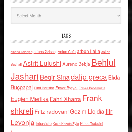
Arkiv
TAGS
arben llalla
alfons Grishaj
Anton Cefa
asllan
albano kolonjari
Behlul
Astrit Lulushi
Aurenc Bebja
Bushati
Jashari
dalip greca
Beqir Sina
Elida
Buçpapaj
Enver Bytyci
Elmi Berisha
Ermira Babamusta
Frank
Eugjen Merlika
Fahri Xharra
shkreli
Ilir
Gezim Llojdia
Fritz radovani
Levonja
Interviste
Kolec Traboini
Keze Kozeta Zylo