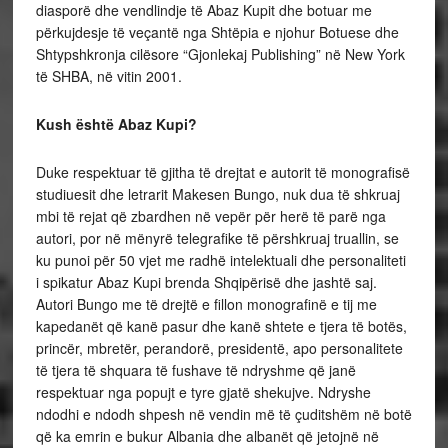
diasporë dhe vendlindje të Abaz Kupit dhe botuar me
përkujdesje të veçantë nga Shtëpia e njohur Botuese dhe
Shtypshkronja cilësore “Gjonlekaj Publishing” në New York
të SHBA, në vitin 2001.
Kush është Abaz Kupi?
Duke respektuar të gjitha të drejtat e autorit të monografisë
studiuesit dhe letrarit Makesen Bungo, nuk dua të shkruaj
mbi të rejat që zbardhen në vepër për herë të parë nga
autori, por në mënyrë telegrafike të përshkruaj truallin, se
ku punoi për 50 vjet me radhë intelektuali dhe personaliteti
i spikatur Abaz Kupi brenda Shqipërisë dhe jashtë saj.
Autori Bungo me të drejtë e fillon monografinë e tij me
kapedanët që kanë pasur dhe kanë shtete e tjera të botës,
princër, mbretër, perandorë, presidentë, apo personalitete
të tjera të shquara të fushave të ndryshme që janë
respektuar nga popujt e tyre gjatë shekujve. Ndryshe
ndodhi e ndodh shpesh në vendin më të çuditshëm në botë
që ka emrin e bukur Albania dhe albanët që jetojnë në