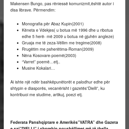
Makensen Bungo, pas rëniessë komunizmit,është autor i
disa librave. Përmendim:
Monografia për Abaz Kupin(2001)
Këneta e Vdekjes( u botua më 1996 dhe u ribotua
edhe 5 herë- më 2009 u botua në gjuhën angleze)
Gruaja me të zeza-Vëllim me tregime(2008)
Rrugëtim me psherëtima-Roman(2009)
Nëna Kosovare-poemë(2003)
“Varret” poemë…etj..
Musine Kokalari…
Ai ishte një ndër bashkëpunëtorët e palodhur edhe për
shtypin e diasporës, vecanërisht i gazetës”Dielli”, ku
kontribuoi me studime, artikuj, poezi etj.
Federata Panshqiptare e Amerikës”VATRA” dhe Gazeta
e saj”DIELLI” i shprehin ngushëllimet më të thella