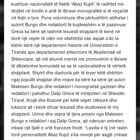
kushtuar nacionalistit të flaktë “Abaz Kupit” të radhitet me
dinjitet në fondin e artë të librave monografikë si të veçantë
në llojin e tyre. Puna voluminoze dhe përkushtimi atdhetar i
autorit Bungo dhe redaktorit të kujdesshëm e të pasionuar
Greca ka bërë që tashmë lexuesit shqiptarë të kenë në
dorë një vepër të cilën me vështirësi ose aspak s’do ta
kishin bërë një departament historie në Universitetin e
Tiranës apo departamentet shkencore të Akademisë së
Shkencave, që më shumë merret me promovimin e librave
të diktatorëve komunistë se sa të nacionalistëve të vërtetë
shqiptarë. Shpirti dhe dashuria për të kryer këtë shërbim
ngaj popullit shqiptar dhe miqve ka bërë ka bërë që autori
Makesen Bungo dhe redaktori i monografisë gazetari dhe
redaktori i palodhur Dalip Greca të mirëpriten në Shkodër,
Tiranë, Krujë dhe Kosovë për këtë vepër cilësore dhe
luksoze që i kanë ofruar lexuesit dhe studiuesve të rinj
shqiptarë. Urime dhe vepra të tjera presim nga Makesen
Bungo e redaktori i saj Dalip Greca, që nderuan vetveten,
mbasi një fjalë e urtë franceze thotë: “Lavdia e tij (në rastin
tonë personalitetit Abaz Kupi) s’ka nevojë për asgjë (mbasi