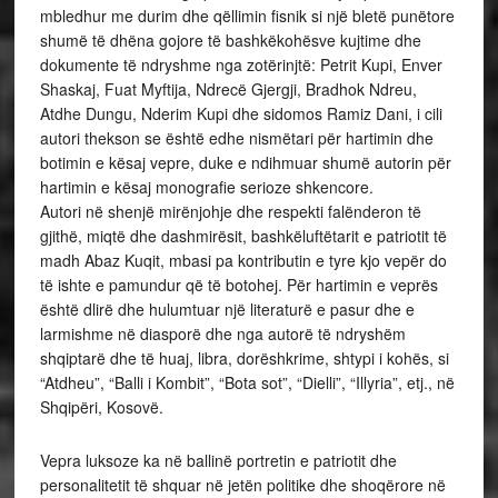
mbledhur me durim dhe qëllimin fisnik si një bletë punëtore
shumë të dhëna gojore të bashkëkohësve kujtime dhe
dokumente të ndryshme nga zotërinjtë: Petrit Kupi, Enver
Shaskaj, Fuat Myftija, Ndrecë Gjergji, Bradhok Ndreu,
Atdhe Dungu, Nderim Kupi dhe sidomos Ramiz Dani, i cili
autori thekson se është edhe nismëtari për hartimin dhe
botimin e kësaj vepre, duke e ndihmuar shumë autorin për
hartimin e kësaj monografie serioze shkencore.
Autori në shenjë mirënjohje dhe respekti falënderon të
gjithë, miqtë dhe dashmirësit, bashkëluftëtarit e patriotit të
madh Abaz Kuqit, mbasi pa kontributin e tyre kjo vepër do
të ishte e pamundur që të botohej. Për hartimin e veprës
është dlirë dhe hulumtuar një literaturë e pasur dhe e
larmishme në diasporë dhe nga autorë të ndryshëm
shqiptarë dhe të huaj, libra, dorëshkrime, shtypi i kohës, si
“Atdheu”, “Balli i Kombit”, “Bota sot”, “Dielli”, “Illyria”, etj., në
Shqipëri, Kosovë.
Vepra luksoze ka në ballinë portretin e patriotit dhe
personalitetit të shquar në jetën politike dhe shoqërore në