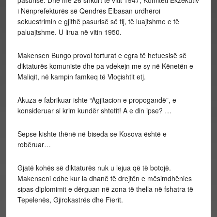
pasurisë. Dhe më 26 shkurt të vitit 1947, Komiteti Ekzekutiv
i Nënprefekturës së Qendrës Elbasan urdhëroi
sekuestrimin e gjithë pasurisë së tij, të luajtshme e të
paluajtshme. U lirua në vitin 1950.
Makensen Bungo provoi torturat e egra të hetuesisë së
diktaturës komuniste dhe pa vdekejn me sy në Kënetën e
Maliqit, në kampin famkeq të Vloçishtit etj.
Akuza e fabrikuar ishte “Agjitacion e propogandë”, e
konsideruar si krim kundër shtetit! A e din ipse? …
Sepse kishte thënë në biseda se Kosova është e
robëruar…
Gjatë kohës së diktaturës nuk u lejua që të botojë.
Makenseni edhe kur ia dhanë të drejtën e mësimdhënies
sipas diplomimit e dërguan në zona të thella në fshatra të
Tepelenës, Gjirokastrës dhe Fierit.