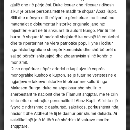
gjallë dhe në përjetësi. Duke lexuar dhe rilexuar ndihesh
sikur je pranë personalitetit të madh të shquar Abaz Kupit.
Stili dhe mënyra e të rrëfyerit e gërshetuar me finesë me
materialet e dokumentat historike origjinale janë një
mjeshtëri e art në të shkruarit të autorit Bungo. Për të tillë
burra të shquar të nacionit shqiptarë ka nevojë të edukohet
dhe të ripërtërihet në vlera patriotike populli ynë i lodhur
nga historiografia e shterpër komuniste dhe shërbëtorët e
saj që përsëri shkruajnë dhe zhgarravisin si në kohën e
monizmit.
Duke depërtuar nëpër arteriet e kapitujve të veprës
monografike kushdo e kupton, se je futur në vërtetësinë e
ngjarjeve e fakteve historike të ofruar me kulturë nga
Makesen Bungo, duke na shpalosur shembullin e
shërbestarit të nacionit dhe të Flamurit shqiptar, me të cilin
ishte rritur e mbrujtur personaliteti i Abaz Kupit. Ai ishte një
fytyrë e ndritshme e dashurisë, sakrificës, përkushtimit ndaj
nacionit dhe Atdheut të tij të dashur për shumë dekada. Ai
sakrifikoi një jetë të tërë në shërbim të vatrave martire
shqiptare.