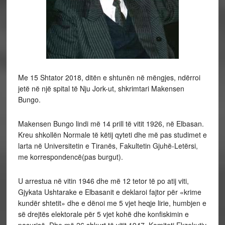
Me 15 Shtator 2018, ditën e shtunën në mëngjes, ndërroi
jetë në një spital të Nju Jork-ut, shkrimtari Makensen
Bungo.
Makensen Bungo lindi më 14 prill të vitit 1926, në Elbasan.
Kreu shkollën Normale të këtij qyteti dhe më pas studimet e
larta në Universitetin e Tiranës, Fakultetin Gjuhë-Letërsi,
me korrespondencë(pas burgut).
U arrestua në vitin 1946 dhe më 12 tetor të po atij viti,
Gjykata Ushtarake e Elbasanit e deklaroi fajtor për «krime
kundër shtetit» dhe e dënoi me 5 vjet heqje lirie, humbjen e
së drejtës elektorale për 5 vjet kohë dhe konfiskimin e