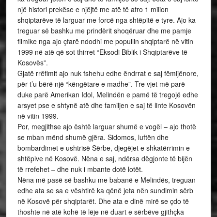
një histori prekëse e njëjtë me atë të afro 1 milion
shqiptarëve të larguar me forcë nga shtëpitë e tyre. Ajo ka
treguar së bashku me prindërit shoqëruar dhe me pamje
filmike nga ajo çfarë ndodhi me popullin shqiptarë në vitin
1999 në atë që sot thirret “Eksodi Biblik i Shqiptarëve të
Kosovës”.
Gjatë rrëfimit ajo nuk fshehu edhe ëndrrat e saj fëmijënore,
për t’u bërë një “këngëtare e madhe”. Tre vjet më parë
duke parë Amerikan Idol, Melindën e pamë të tregojë edhe
arsyet pse e shtynë atë dhe familjen e saj të linte Kosovën
në vitin 1999.
Por, megjithse ajo është larguar shumë e vogël – ajo thotë
se mban mënd shumë gjëra. Sidomos, luftën dhe
bombardimet e ushtrisë Sërbe, djegëjet e shkatërrimin e
shtëpive në Kosovë. Nëna e saj, ndërsa dëgjonte të bijën
të rrefehet – dhe nuk i mbante dotë lotët.
Nëna më pasë së bashku me babanë e Melindës, treguan
edhe ata se sa e vështirë ka qënë jeta nën sundimin sërb
në Kosovë për shqiptarët. Dhe ata e dinë mirë se çdo të
thoshte në atë kohë të lëje në duart e sërbëve gjithçka