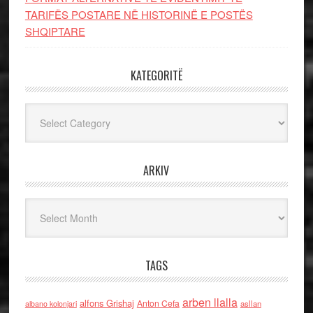
TARIFËS POSTARE NË HISTORINË E POSTËS
SHQIPTARE
KATEGORITË
Kategoritë
ARKIV
Arkiv
TAGS
arben llalla
alfons Grishaj
Anton Cefa
asllan
albano kolonjari