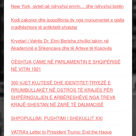
New York, qyteti që ndryshoi emrin… dhe ndryshoi botën
Kodi zakonor dhe isopolifonia dy nga monumentet e gjalla
madhështore të antikitetit shqiptar
Kryetari i Vatrës Dr. Elmi Berisha zhvilloi takim në
Akademinë e Shkencave dhe të Arteve të Kosovës
ÇËSHTJA ÇAME NË PARLAMENTIN E SHQIPËRISË
NË VITIN 1921
300 VJET KUJTESË DHE IDENTITET-TRYEZË E
RRUMBULLAKËT NË OSTROS TË KRAJËS PËR
SHPËRNGULJEN E ARBËRESHËVE NGA TREVA
KRAJË-SHESTAN NË ZARË TË DALMACISË
SHPOPULLIMI, PUSHTIMI I SHEKULLIT XXI
VATRA’s Letter to President Trump: End the Hague