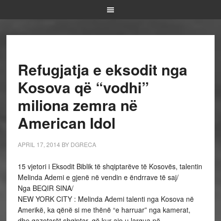
Refugjatja e eksodit nga
Kosova që “vodhi”
miliona zemra në
American Idol
APRIL 17, 2014
BY
DGRECA
15 vjetori i Eksodit Biblik të shqiptarëve të Kosovës, talentin
Melinda Ademi e gjenë në vendin e ëndrrave të saj/
Nga BEQIR SINA/
NEW YORK CITY : Melinda Ademi talenti nga Kosova në
Amerikë, ka qënë si me thënë “e harruar” nga kamerat,
dhe gazetarët shqiptar, që kur ajo u largua në