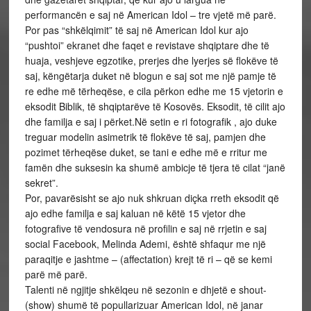
performancën e saj në American Idol – tre vjetë më parë.
Por pas “shkëlqimit” të saj në American Idol kur ajo
“pushtoi” ekranet dhe faqet e revistave shqiptare dhe të
huaja, veshjeve egzotike, prerjes dhe lyerjes së flokëve të
saj, këngëtarja duket në blogun e saj sot me një pamje të
re edhe më tërheqëse, e cila përkon edhe me 15 vjetorin e
eksodit Biblik, të shqiptarëve të Kosovës. Eksodit, të cilit ajo
dhe familja e saj i përket.Në setin e ri fotografik , ajo duke
treguar modelin asimetrik të flokëve të saj, pamjen dhe
pozimet tërheqëse duket, se tani e edhe më e rritur me
famën dhe suksesin ka shumë ambicje të tjera të cilat “janë
sekret”.
Por, pavarësisht se ajo nuk shkruan diçka rreth eksodit që
ajo edhe familja e saj kaluan në këtë 15 vjetor dhe
fotografive të vendosura në profilin e saj në rrjetin e saj
social Facebook, Melinda Ademi, është shfaqur me një
paraqitje e jashtme – (affectation) krejt të ri – që se kemi
parë më parë.
Talenti në ngjitje shkëlqeu në sezonin e dhjetë e shout-
(show) shumë të popullarizuar American Idol, në janar