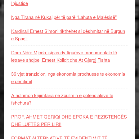
Injustice
Nga Tirana në Kukaj për të parë “Lahuta e Malësisë”
Kardinali Ernest Simoni rikthehet si dëshmitar në Burgun
e Spaçit
Dom Ndre Mjeda, sipas dy figurave monumentale të
letrave shqipe, Ernest Koliqit dhe At Gjergj Fishta
36 vjet tranzicion, nga ekonomia prodhuese te ekonomia
e përfitimit
A ndihmon krijimtaria në zbulimin e potencialeve të
fshehura?
PROF. AHMET QERIQI DHE EPOKA E REZISTENCЁS
DHE LUFTЁS PЁR LIRI!
FORMAT ALTERNATIVE TË EVIDENTIMIT TË