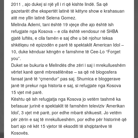
2011 , ajo dukej si një yll i ri që kishte lindë. Sa që
gazetarët dhe ekspertët latinë të këtyre show e krahasuan
atë me yllin latinë Selena Gomez.
Melinda Ademi, tani është 19 vjeçe dhe ajo është ish
refugjate nga Kosova – e cila është vendosur në SHBA
gjatë luftës, e cila famën e saj dhe u bë njohur teksa
shkëlqeu në epizodën e parë të spektaklit American Idol –
10, duke kënduar këngën e famshme të Cee-Lo “Forget
you”.
Duket se bukuria e Melindës dhe zëri i saj i mrekullueshëm
vërtet kanë qenë mbresëlënëse – sa që në blogosfera
fansat janë të “çmendur” pas saj. Shumica e bloggerave
janë të prekur nga historia e saj, si refugjate nga Kosova
15 vjet më parë.
Kështu që ish refugjatja nga Kosova jo vetëm tashmë ka
befasuar jurinë e spektaklit të famshëm televiziv ‘Amerikan
Idol’, 3 vjet më parë, por edhe mbarë shikuesit. Jo vetëm
për zërin e saj të mrekullueshëm, por edhe për historinë që
bart ajo në kët 15 vjetor të eksoditi të shqiptarëve të
Kosovës.