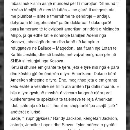
mbasi nuk kishin asnjë mundësi për t’i mbrojtur. “Si mund t’i
rrisësh fëmijët në mes të luftës – me çfarë ti ushqesh ata
me plumbat – ishte e tmerrshme të qëndrojë – andaj u
detyruam të largoheshim” patën deklaruar ! duke qarë!
para kamerave të televizionit amerikan prindërit e Melindës
Mirpo, ja që edhe fati e ndhmojë familjen Ademi nga
Kosova, mbasi qëndruan disa kohë në kampin e
refugjatëve në Ballacë – Maqedoni, ata fituan një Lotari të
Kartës Jeshile, dhe së bashku më vajzat emigruan për në
SHBA si refugjat nga Kosova.
Këtu si shumë emigrantë të tjerë, jeta e tyre nisi nga e para
dhe kështu gjëtën ëndrrën e tyre Amerikane. Duke e bërë
Amerikën shtëpinë e tyre. Dhe, megjithse jeta e emigrantit
këtu është e vështirë në fillim ata arritën t’ja dalin mbanë. E
bija e tyre qysh në moshë16 vjeçare ka qenë njëra prej
kunkerenteve të spektaklit të talenteve të reja Amerikan
Idol. Ishte ajo që la si i themi ne shqiptarët “pa asnjë fjalë ”
anëtërët e jurisë.
Saqë, “Trupi” gjykues,” Randy Jackson, këngëtari Jackson,
aktorja, Jennifer Lopez dhe Steven Tyler, ndërsa e pyetën