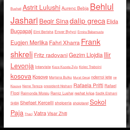
Behlul
Astrit Lulushi
Aurenc Bebja
Bushati
Jashari
dalip greca
Beqir Sina
Elida
Buçpapaj
Enver Bytyci
Elmi Berisha
Ermira Babamusta
Frank
Eugjen Merlika
Fahri Xharra
shkreli
Ilir
Gezim Llojdia
Fritz radovani
Levonja
Interviste
Kolec Traboini
Keze Kozeta Zylo
kosova
Kosove
nderroi jete
Marjana Bulku
ne
Murat Gecaj
Rafaela Prifti
Rafael
Nene Tereza
Kosove
presidenti Nishani
Floqi
Raimonda Moisiu
Ramiz Lushaj
reshat kripa
Sadik Elshani
Sokol
Shefqet Kercelli
shqiperia
shqiptaret
SHBA
Paja
Vatra
Visar Zhiti
Thaci