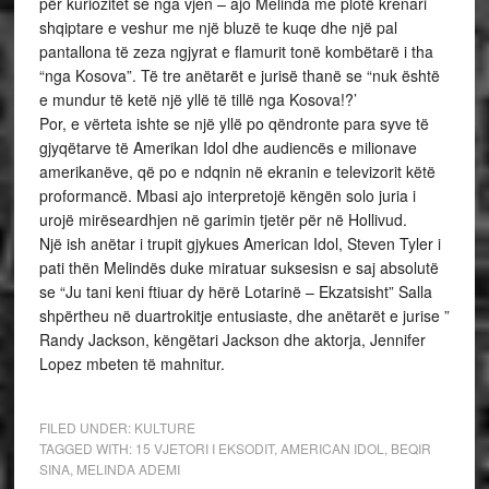
për kuriozitet se nga vjen – ajo Melinda me plotë krenari
shqiptare e veshur me një bluzë te kuqe dhe një pal
pantallona të zeza ngjyrat e flamurit tonë kombëtarë i tha
“nga Kosova”. Të tre anëtarët e jurisë thanë se “nuk është
e mundur të ketë një yllë të tillë nga Kosova!?’
Por, e vërteta ishte se një yllë po qëndronte para syve të
gjyqëtarve të Amerikan Idol dhe audiencës e milionave
amerikanëve, që po e ndqnin në ekranin e televizorit këtë
proformancë. Mbasi ajo interpretojë këngën solo juria i
urojë mirëseardhjen në garimin tjetër për në Hollivud.
Një ish anëtar i trupit gjykues American Idol, Steven Tyler i
pati thën Melindës duke miratuar suksesisn e saj absolutë
se “Ju tani keni ftiuar dy hërë Lotarinë – Ekzatsisht” Salla
shpërtheu në duartrokitje entusiaste, dhe anëtarët e jurise ”
Randy Jackson, këngëtari Jackson dhe aktorja, Jennifer
Lopez mbeten të mahnitur.
FILED UNDER:
KULTURE
TAGGED WITH:
15 VJETORI I EKSODIT
,
AMERICAN IDOL
,
BEQIR
SINA
,
MELINDA ADEMI