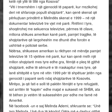
ketë një yllë të tillë nga Kosova!’
“Viti i tmerrshëm i një gjenocidi të paparë, kur rrezikohej
deri në shfarosje populli shqiptarë”, kan qenë skenat që
përkujtuan prindërit e Melindës skenat e 1999 – në një
dokumentar televizivë tre vjet më parë. Rrëfimi i tyre,
shoqërohej me sekuenca televizive, përmes të cilave,
miliona shikues amerikan kanë parë, pamjet tragjike, të
shqiptarëve që largoheshin me dhunë dhe forcën e
ushtrisë e policisë serbe.
Ndërsa, shikuesve amerikan iu rikthyen në mëndje pamjet
televizive të 15 vjetëve më parë, kur kan qenë rreth një
milion shqiptarë mes tyre edhe gra, fëmijë e pleq të gjithë
shqiptarë, edhe të sëmurë e të rraskapitur mes tyre, që
lanë shtëpitë e tyre në vitin 1999 për të shpëtuar jetën nga
genocidi i paparë serb ndaj shqiptarëve të Kosovës.
Mirëpo, ja që fati e solli të paktën fëmijët e tyre refugjatë,
sot arritën të “kapën” edhe majat e suksesit në SHBA, ata
të bëhen jo vetëm të suksesshëm por edhe me famë në
Amerikë.
Në facebook -un e saj Melinda Ademi, shkruante se: “Unë
jam Melinda .Unë dua të këndoj! Gjëja më e dashur gjithë