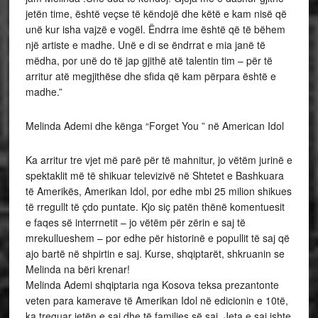
jetën time, është veçse të këndojë dhe këtë e kam nisë që
unë kur isha vajzë e vogël. Ëndrra ime është që të bëhem
një artiste e madhe. Unë e di se ëndrrat e mia janë të
mëdha, por unë do të jap gjithë atë talentin tim – për të
arritur atë megjithëse dhe sfida që kam përpara është e
madhe.”
Melinda Ademi dhe kënga “Forget You ” në American Idol
Ka arritur tre vjet më parë për të mahnitur, jo vëtëm jurinë e
spektaklit më të shikuar televizivë në Shtetet e Bashkuara
të Amerikës, Amerikan Idol, por edhe mbi 25 milion shikues
të rregullt të çdo puntate. Kjo siç patën thënë komentuesit
e faqes së interrnetit – jo vëtëm për zërin e saj të
mrekullueshem – por edhe për historinë e popullit të saj që
ajo bartë në shpirtin e saj. Kurse, shqiptarët, shkruanin se
Melinda na bëri krenar!
Melinda Ademi shqiptaria nga Kosova teksa prezantonte
veten para kamerave të Amerikan Idol në edicionin e 10të,
ka treguar jetën e saj dhe të familjes së saj. Jeta e saj ishte