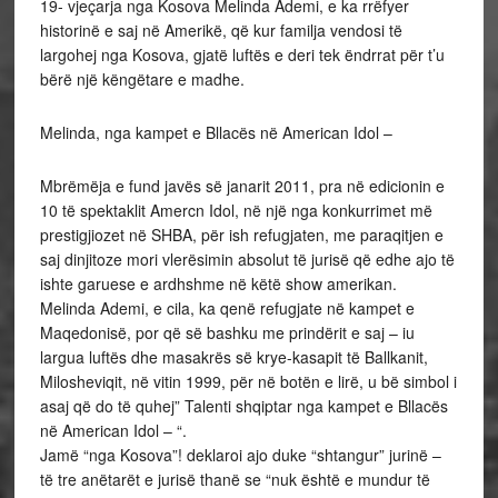
19- vjeçarja nga Kosova Melinda Ademi, e ka rrëfyer
historinë e saj në Amerikë, që kur familja vendosi të
largohej nga Kosova, gjatë luftës e deri tek ëndrrat për t’u
bërë një këngëtare e madhe.
Melinda, nga kampet e Bllacës në American Idol –
Mbrëmëja e fund javës së janarit 2011, pra në edicionin e
10 të spektaklit Amercn Idol, në një nga konkurrimet më
prestigjiozet në SHBA, për ish refugjaten, me paraqitjen e
saj dinjitoze mori vlerësimin absolut të jurisë që edhe ajo të
ishte garuese e ardhshme në këtë show amerikan.
Melinda Ademi, e cila, ka qenë refugjate në kampet e
Maqedonisë, por që së bashku me prindërit e saj – iu
largua luftës dhe masakrës së krye-kasapit të Ballkanit,
Milosheviqit, në vitin 1999, për në botën e lirë, u bë simbol i
asaj që do të quhej” Talenti shqiptar nga kampet e Bllacës
në American Idol – “.
Jamë “nga Kosova”! deklaroi ajo duke “shtangur” jurinë –
të tre anëtarët e jurisë thanë se “nuk është e mundur të