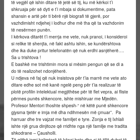
të vegjël që ishin ditare të jetë së tij, ku më kërkoi t’i
shkruaja për së dyti e t’i mbaja si dokumentime, pata
shansin e artë për ti bërë një biografi të gjerë, por
vazhdimisht ndjehej i lodhur dhe më tha që ta vazhdonim
të nesërmen punën.
I kërkova ditarët t’i merrja me vete, nuk pranoi, i konsideroi
si relike të shenjta, në fakt ashtu ishin, se kundërshtova
dhe ika duke pritur telefonatën që nuk erdhi asnjëherë….
Sa u trishtova !
E bashkë me trishtimin mora si mësim pengun që se di a
do të realizohet ndonjëherë.
U ndjeva në faj që nuk insistova për t’ia marrë me vete ato
ditare edhe sot më kanë ngelë peng për t’ia realizuar të
plotë profilin intelektual megjithëse për të flet vepra, ai fliste
përmes punës shkencore, ishte mishiruar me Mjedën.
Profesor Mentori thoshte shpesh-“ në këtë punë shkencore
gjysma tjetër e imja më dha ndihmesën më çmuar”. Pa
harruar dhe tre vajzat me familjet e tyre. Zonja e tij Ixhlali
ishte një grua dinjitoze që rridhte nga një familje me tradita
shkodrane – Çausholli.
Të gjithë jemi kalimtarë të kësaj bote dhe si të tillë duhet të