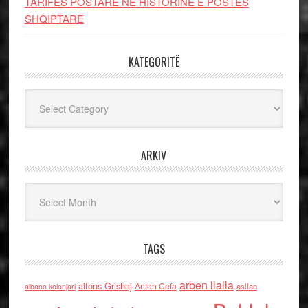
TARIFËS POSTARE NË HISTORINË E POSTËS
SHQIPTARE
KATEGORITË
Kategoritë
ARKIV
Arkiv
TAGS
arben llalla
alfons Grishaj
Anton Cefa
asllan
albano kolonjari