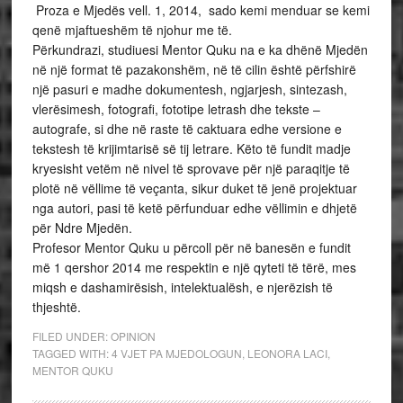
Proza e Mjedës vell. 1, 2014, sado kemi menduar se kemi
qenë mjaftueshëm të njohur me të.
Përkundrazi, studiuesi Mentor Quku na e ka dhënë Mjedën
në një format të pazakonshëm, në të cilin është përfshirë
një pasuri e madhe dokumentesh, ngjarjesh, sintezash,
vlerësimesh, fotografi, fototipe letrash dhe tekste –
autografe, si dhe në raste të caktuara edhe versione e
tekstesh të krijimtarisë së tij letrare. Këto të fundit madje
kryesisht vetëm në nivel të sprovave për një paraqitje të
plotë në vëllime të veçanta, sikur duket të jenë projektuar
nga autori, pasi të ketë përfunduar edhe vëllimin e dhjetë
për Ndre Mjedën.
Profesor Mentor Quku u përcoll për në banesën e fundit
më 1 qershor 2014 me respektin e një qyteti të tërë, mes
miqsh e dashamirësish, intelektualësh, e njerëzish të
thjeshtë.
FILED UNDER:
OPINION
TAGGED WITH:
4 VJET PA MJEDOLOGUN
,
LEONORA LACI
,
MENTOR QUKU