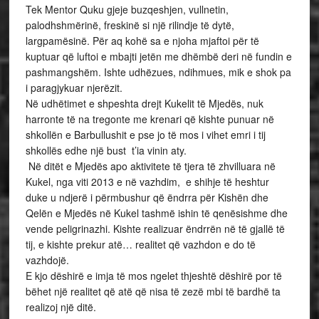
Tek Mentor Quku gjeje buzqeshjen, vullnetin,
palodhshmërinë, freskinë si një rilindje të dytë,
largpamësinë. Për aq kohë sa e njoha mjaftoi për të
kuptuar që luftoi e mbajti jetën me dhëmbë deri në fundin e
pashmangshëm. Ishte udhëzues, ndihmues, mik e shok pa
i paragjykuar njerëzit.
Në udhëtimet e shpeshta drejt Kukelit të Mjedës, nuk
harronte të na tregonte me krenari që kishte punuar në
shkollën e Barbullushit e pse jo të mos i vihet emri i tij
shkollës edhe një bust t’ia vinin aty.
Në ditët e Mjedës apo aktivitete të tjera të zhvilluara në
Kukel, nga viti 2013 e në vazhdim, e shihje të heshtur
duke u ndjerë i përmbushur që ëndrra për Kishën dhe
Qelën e Mjedës në Kukel tashmë ishin të qenësishme dhe
vende peligrinazhi. Kishte realizuar ëndrrën në të gjallë të
tij, e kishte prekur atë… realitet që vazhdon e do të
vazhdojë.
E kjo dëshirë e imja të mos ngelet thjeshtë dëshirë por të
bëhet një realitet që atë që nisa të zezë mbi të bardhë ta
realizoj një ditë.