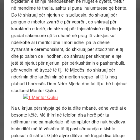
biçikleten e shihje mendueshëm në rrugët e qytetit, tretur
në mendime të thella, ashtu si puna hulumtuese që bënte.
Do të shkruaj për njeriun e studiuesin, do shkruaj për
pengun e mbetur zvarrë e për veprën, do shkruaj për
karakterin e fortë, do shkruaj për thjeshtësinë e tij dhe jo
gradat shkencore që ia dhanë në prag të vdekjes kur
ndërkohë ai i meritoi dhe i mori edhe pa ia dhënë
zyrtarisht e ceremonialisht, do shkruaj për stoicizmin e tij
dhe jo baltën që i hodhën, do shkruaj për shkrirjen e një
jetë të njeriut për njeriun, për përkushtimin e pashembullt,
për vendin në tryezë të tij, të Mjedës, do shkruaj për
nderimin dhe lartësimin që meriton sepse fal tij iu hoq
pluhuri i harresës Dom Ndre Mjeda dhe fal tij u bë i njohur
studiuesi Mentor Quku.
Na u krijua përshtypja që do ia dilte mbanë, edhe vetë ai e
besonte këtë. Më thirri në telefon disa herë për ta
ndihmuar me ca materiale në kompjuter dhe nuk hezitova,
ishin ditët më të vështira të tij pasi sëmundja e kishte
palosur në shtrat. Gjatë atyre ditëve më tregoi disa blloqe