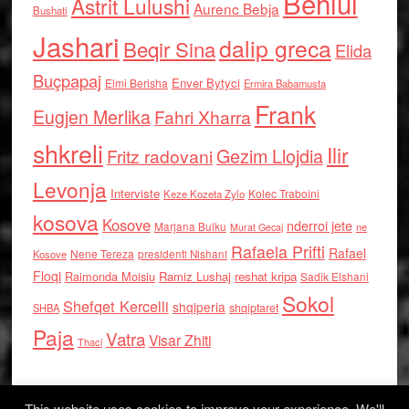
Behlul
Astrit Lulushi
Aurenc Bebja
Bushati
Jashari
dalip greca
Beqir Sina
Elida
Buçpapaj
Enver Bytyci
Elmi Berisha
Ermira Babamusta
Frank
Eugjen Merlika
Fahri Xharra
shkreli
Ilir
Gezim Llojdia
Fritz radovani
Levonja
Interviste
Kolec Traboini
Keze Kozeta Zylo
kosova
Kosove
nderroi jete
Marjana Bulku
ne
Murat Gecaj
Rafaela Prifti
Rafael
Nene Tereza
Kosove
presidenti Nishani
Floqi
Raimonda Moisiu
Ramiz Lushaj
reshat kripa
Sadik Elshani
Sokol
Shefqet Kercelli
shqiperia
shqiptaret
SHBA
Paja
Vatra
Visar Zhiti
Thaci
This website uses cookies to improve your experience. We'll