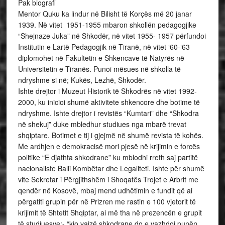
Pak biografi
Mentor Quku ka lindur në Bilisht të Korçës më 20 janar
1939. Në vitet 1951-1955 mbaron shkollën pedagogjike
“Shejnaze Juka” në Shkodër, në vitet 1955- 1957 përfundoi
Institutin e Lartë Pedagogjik në Tiranë, në vitet ‘60-‘63
diplomohet në Fakultetin e Shkencave të Natyrës në
Universitetin e Tiranës. Punoi mësues në shkolla të
ndryshme si në; Kukës, Lezhë, Shkodër.
Ishte drejtor i Muzeut Historik të Shkodrës në vitet 1992-
2000, ku inicioi shumë aktivitete shkencore dhe botime të
ndryshme. Ishte drejtor i revistës “Kumtari” dhe “Shkodra
në shekuj” duke mbledhur studiues nga mbarë trevat
shqiptare. Botimet e tij i gjejmë në shumë revista të kohës.
Me ardhjen e demokracisë mori pjesë në krijimin e forcës
politike “E djathta shkodrane” ku mblodhi rreth saj partitë
nacionaliste Balli Kombëtar dhe Legaliteti. Ishte për shumë
vite Sekretar i Përgjithshëm i Shoqatës Trojet e Arbrit me
qendër në Kosovë, mbaj mend udhëtimin e fundit që ai
përgatiti grupin për në Prizren me rastin e 100 vjetorit të
krijimit të Shtetit Shqiptar, ai më tha në prezencën e grupit
të studiuesve:- “kjo vajzë shkodrane do e vazhdoj punën