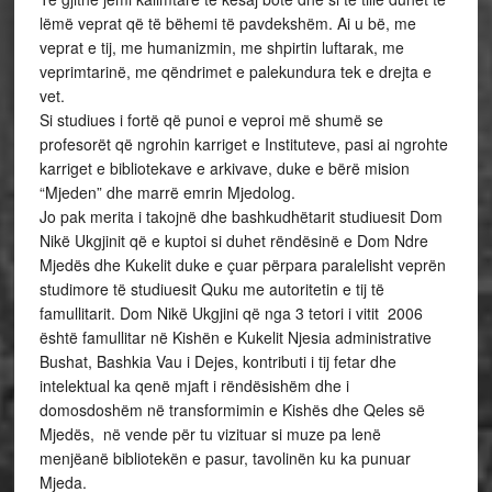
lëmë veprat që të bëhemi të pavdekshëm. Ai u bë, me
veprat e tij, me humanizmin, me shpirtin luftarak, me
veprimtarinë, me qëndrimet e palekundura tek e drejta e
vet.
Si studiues i fortë që punoi e veproi më shumë se
profesorët që ngrohin karriget e Instituteve, pasi ai ngrohte
karriget e bibliotekave e arkivave, duke e bërë mision
“Mjeden” dhe marrë emrin Mjedolog.
Jo pak merita i takojnë dhe bashkudhëtarit studiuesit Dom
Nikë Ukgjinit që e kuptoi si duhet rëndësinë e Dom Ndre
Mjedës dhe Kukelit duke e çuar përpara paralelisht veprën
studimore të studiuesit Quku me autoritetin e tij të
famullitarit. Dom Nikë Ukgjini që nga 3 tetori i vitit 2006
është famullitar në Kishën e Kukelit Njesia administrative
Bushat, Bashkia Vau i Dejes, kontributi i tij fetar dhe
intelektual ka qenë mjaft i rëndësishëm dhe i
domosdoshëm në transformimin e Kishës dhe Qeles së
Mjedës, në vende për tu vizituar si muze pa lenë
menjëanë bibliotekën e pasur, tavolinën ku ka punuar
Mjeda.