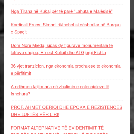
Nga Tirana në Kukaj për të parë “Lahuta e Malësisë”
Kardinali Ernest Simoni rikthehet si dëshmitar në Burgun
e Spaçit
Dom Ndre Mjeda, sipas dy figurave monumentale të
letrave shqipe, Ernest Koliqit dhe At Gjergj Fishta
36 vjet tranzicion, nga ekonomia prodhuese te ekonomia
e përfitimit
A ndihmon krijimtaria në zbulimin e potencialeve të
fshehura?
PROF. AHMET QERIQI DHE EPOKA E REZISTENCЁS
DHE LUFTЁS PЁR LIRI!
FORMAT ALTERNATIVE TË EVIDENTIMIT TË