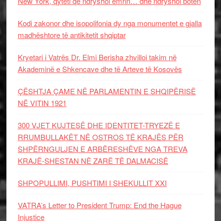
New York, qyteti që ndryshoi emrin… dhe ndryshoi botën
Kodi zakonor dhe isopolifonia dy nga monumentet e gjalla
madhështore të antikitetit shqiptar
Kryetari i Vatrës Dr. Elmi Berisha zhvilloi takim në
Akademinë e Shkencave dhe të Arteve të Kosovës
ÇËSHTJA ÇAME NË PARLAMENTIN E SHQIPËRISË
NË VITIN 1921
300 VJET KUJTESË DHE IDENTITET-TRYEZË E
RRUMBULLAKËT NË OSTROS TË KRAJËS PËR
SHPËRNGULJEN E ARBËRESHËVE NGA TREVA
KRAJË-SHESTAN NË ZARË TË DALMACISË
SHPOPULLIMI, PUSHTIMI I SHEKULLIT XXI
VATRA’s Letter to President Trump: End the Hague
Injustice