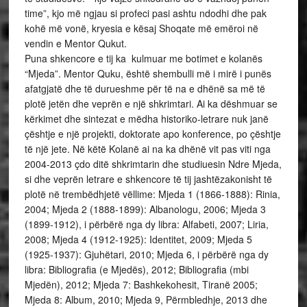
time”, kjo më ngjau si profeci pasi ashtu ndodhi dhe pak
kohë më vonë, kryesia e kësaj Shoqate më emëroi në
vendin e Mentor Qukut.
Puna shkencore e tij ka kulmuar me botimet e kolanës
“Mjeda”. Mentor Quku, është shembulli më i mirë i punës
afatgjatë dhe të durueshme për të na e dhënë sa më të
plotë jetën dhe veprën e një shkrimtari. Ai ka dëshmuar se
kërkimet dhe sintezat e mëdha historiko-letrare nuk janë
çështje e një projekti, doktorate apo konference, po çështje
të një jete. Në këtë Kolanë ai na ka dhënë vit pas viti nga
2004-2013 çdo ditë shkrimtarin dhe studiuesin Ndre Mjeda,
si dhe veprën letrare e shkencore të tij jashtëzakonisht të
plotë në trembëdhjetë vëllime: Mjeda 1 (1866-1888): Rinia,
2004; Mjeda 2 (1888-1899): Albanologu, 2006; Mjeda 3
(1899-1912), i përbërë nga dy libra: Alfabeti, 2007; Liria,
2008; Mjeda 4 (1912-1925): Identitet, 2009; Mjeda 5
(1925-1937): Gjuhëtari, 2010; Mjeda 6, i përbërë nga dy
libra: Bibliografia (e Mjedës), 2012; Bibliografia (mbi
Mjedën), 2012; Mjeda 7: Bashkekohesit, Tiranë 2005;
Mjeda 8: Album, 2010; Mjeda 9, Përmbledhje, 2013 dhe